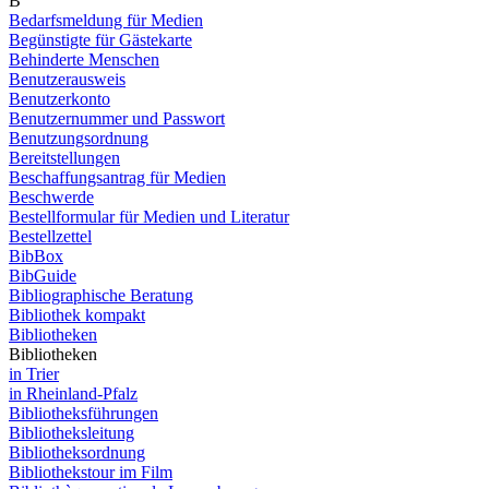
B
Bedarfsmeldung für Medien
Begünstigte für Gästekarte
Behinderte Menschen
Benutzerausweis
Benutzerkonto
Benutzernummer und Passwort
Benutzungsordnung
Bereitstellungen
Beschaffungsantrag für Medien
Beschwerde
Bestellformular für Medien und Literatur
Bestellzettel
BibBox
BibGuide
Bibliographische Beratung
Bibliothek kompakt
Bibliotheken
Bibliotheken
in Trier
in Rheinland-Pfalz
Bibliotheksführungen
Bibliotheksleitung
Bibliotheksordnung
Bibliothekstour im Film