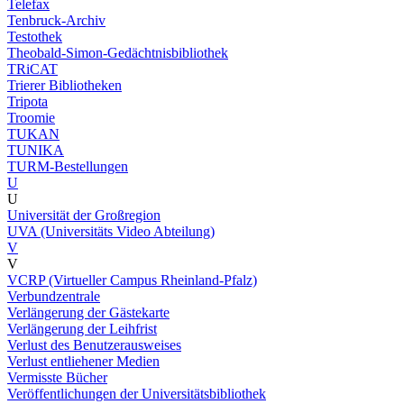
Telefax
Tenbruck-Archiv
Testothek
Theobald-Simon-Gedächtnisbibliothek
TRiCAT
Trierer Bibliotheken
Tripota
Troomie
TUKAN
TUNIKA
TURM-Bestellungen
U
U
Universität der Großregion
UVA (Universitäts Video Abteilung)
V
V
VCRP (Virtueller Campus Rheinland-Pfalz)
Verbundzentrale
Verlängerung der Gästekarte
Verlängerung der Leihfrist
Verlust des Benutzerausweises
Verlust entliehener Medien
Vermisste Bücher
Veröffentlichungen der Universitätsbibliothek