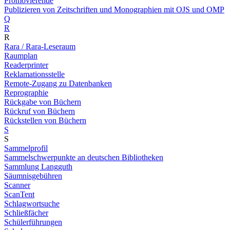
Promovierende
Publizieren von Zeitschriften und Monographien mit OJS und OMP
Q
R
R
Rara / Rara-Leseraum
Raumplan
Readerprinter
Reklamationsstelle
Remote-Zugang zu Datenbanken
Reprographie
Rückgabe von Büchern
Rückruf von Büchern
Rückstellen von Büchern
S
S
Sammelprofil
Sammelschwerpunkte an deutschen Bibliotheken
Sammlung Langguth
Säumnisgebühren
Scanner
ScanTent
Schlagwortsuche
Schließfächer
Schülerführungen