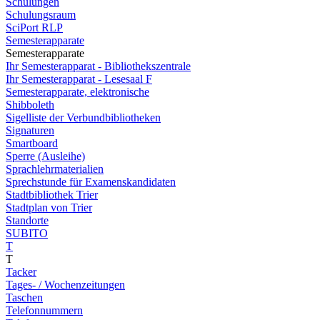
Schulungen
Schulungsraum
SciPort RLP
Semesterapparate
Semesterapparate
Ihr Semesterapparat - Bibliothekszentrale
Ihr Semesterapparat - Lesesaal F
Semesterapparate, elektronische
Shibboleth
Sigelliste der Verbundbibliotheken
Signaturen
Smartboard
Sperre (Ausleihe)
Sprachlehrmaterialien
Sprechstunde für Examenskandidaten
Stadtbibliothek Trier
Stadtplan von Trier
Standorte
SUBITO
T
T
Tacker
Tages- / Wochenzeitungen
Taschen
Telefonnummern