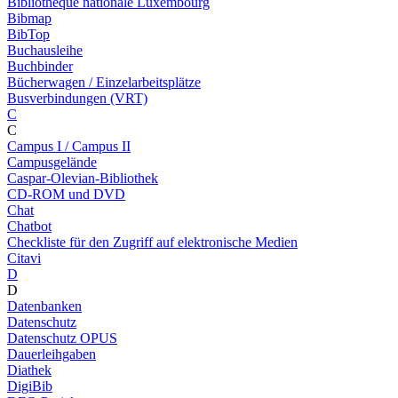
Bibliothèque nationale Luxembourg
Bibmap
BibTop
Buchausleihe
Buchbinder
Bücherwagen / Einzelarbeitsplätze
Busverbindungen (VRT)
C
C
Campus I / Campus II
Campusgelände
Caspar-Olevian-Bibliothek
CD-ROM und DVD
Chat
Chatbot
Checkliste für den Zugriff auf elektronische Medien
Citavi
D
D
Datenbanken
Datenschutz
Datenschutz OPUS
Dauerleihgaben
Diathek
DigiBib