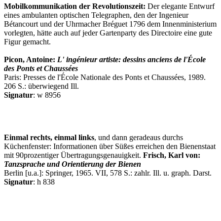
Mobilkommunikation der Revolutionszeit:
Der elegante Entwurf
eines ambulanten optischen Telegraphen, den der Ingenieur
Bétancourt und der Uhrmacher Bréguet 1796 dem Innenministerium
vorlegten, hätte auch auf jeder Gartenparty des Directoire eine gute
Figur gemacht.
Picon, Antoine:
L' ingénieur artiste: dessins anciens de l'École
des Ponts et Chaussées
Paris: Presses de l'École Nationale des Ponts et Chaussées, 1989.
206 S.: überwiegend Ill.
Signatur
: w 8956
Einmal rechts, einmal links
, und dann geradeaus durchs
Küchenfenster: Informationen über Süßes erreichen den Bienenstaat
mit 90prozentiger Übertragungsgenauigkeit.
Frisch, Karl von:
Tanzsprache und Orientierung der Bienen
Berlin [u.a.]: Springer, 1965. VII, 578 S.: zahlr. Ill. u. graph. Darst.
Signatur
: h 838