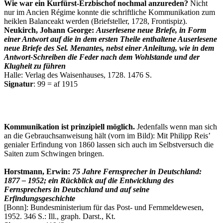
Wie war ein Kurfürst-Erzbischof nochmal anzureden?
Nicht
nur im Ancien Régime konnte die schriftliche Kommunikation zum
heiklen Balanceakt werden (Briefsteller, 1728, Frontispiz).
Neukirch, Johann George:
Auserlesene neue Briefe, in Form
einer Antwort auf die in dem ersten Theile enthaltene Auserlesene
neue Briefe des Sel. Menantes, nebst einer Anleitung, wie in dem
Antwort-Schreiben die Feder nach dem Wohlstande und der
Klugheit zu führen
Halle: Verlag des Waisenhauses, 1728. 1476 S.
Signatur
: 99 = af 1915
Kommunikation ist prinzipiell möglich.
Jedenfalls wenn man sich
an die Gebrauchsanweisung hält (vorn im Bild): Mit Philipp Reis’
genialer Erfindung von 1860 lassen sich auch im Selbstversuch die
Saiten zum Schwingen bringen.
Horstmann, Erwin:
75 Jahre Fernsprecher in Deutschland:
1877 – 1952; ein Rückblick auf die Entwicklung des
Fernsprechers in Deutschland und auf seine
Erfindungsgeschichte
[Bonn]: Bundesministerium für das Post- und Fernmeldewesen,
1952. 346 S.: Ill., graph. Darst., Kt.