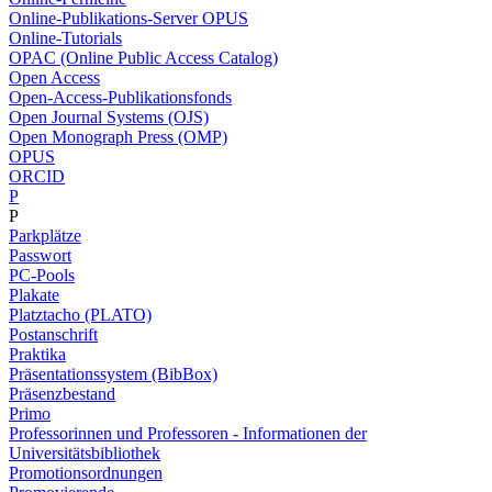
Online-Publikations-Server OPUS
Online-Tutorials
OPAC (Online Public Access Catalog)
Open Access
Open-Access-Publikationsfonds
Open Journal Systems (OJS)
Open Monograph Press (OMP)
OPUS
ORCID
P
P
Parkplätze
Passwort
PC-Pools
Plakate
Platztacho (PLATO)
Postanschrift
Praktika
Präsentationssystem (BibBox)
Präsenzbestand
Primo
Professorinnen und Professoren - Informationen der
Universitätsbibliothek
Promotionsordnungen