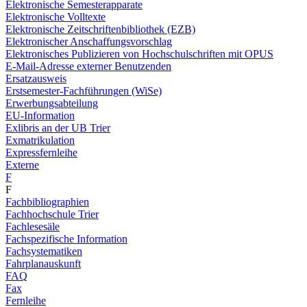
Elektronische Semesterapparate
Elektronische Volltexte
Elektronische Zeitschriftenbibliothek (EZB)
Elektronischer Anschaffungsvorschlag
Elektronisches Publizieren von Hochschulschriften mit OPUS
E-Mail-Adresse externer Benutzenden
Ersatzausweis
Erstsemester-Fachführungen (WiSe)
Erwerbungsabteilung
EU-Information
Exlibris an der UB Trier
Exmatrikulation
Expressfernleihe
Externe
F
F
Fachbibliographien
Fachhochschule Trier
Fachlesesäle
Fachspezifische Information
Fachsystematiken
Fahrplanauskunft
FAQ
Fax
Fernleihe