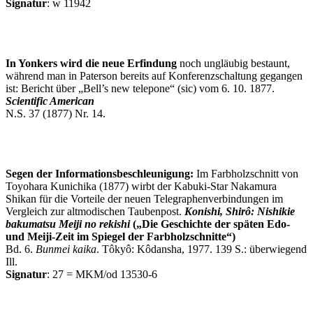
Signatur
: w 11942
In Yonkers wird die neue Erfindung
noch ungläubig bestaunt,
während man in Paterson bereits auf Konferenzschaltung gegangen
ist: Bericht über „Bell’s new telepone“ (sic) vom 6. 10. 1877.
Scientific American
N.S. 37 (1877) Nr. 14.
Segen der Informationsbeschleunigung:
Im Farbholzschnitt von
Toyohara Kunichika (1877) wirbt der Kabuki-Star Nakamura
Shikan für die Vorteile der neuen Telegraphenverbindungen im
Vergleich zur altmodischen Taubenpost.
Konishi, Shirô: Nishikie
bakumatsu Meiji no rekishi
(„Die Geschichte der späten Edo-
und Meiji-Zeit im Spiegel der Farbholzschnitte“)
Bd. 6.
Bunmei kaika
. Tôkyô: Kôdansha, 1977. 139 S.: überwiegend
Ill.
Signatur
: 27 = MKM/od 13530-6