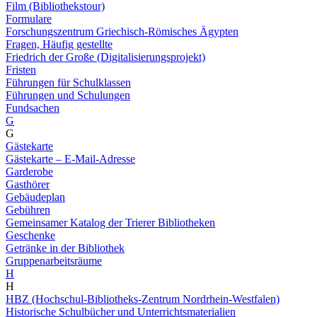
Film (Bibliothekstour)
Formulare
Forschungszentrum Griechisch-Römisches Ägypten
Fragen, Häufig gestellte
Friedrich der Große (Digitalisierungsprojekt)
Fristen
Führungen für Schulklassen
Führungen und Schulungen
Fundsachen
G
G
Gästekarte
Gästekarte – E-Mail-Adresse
Garderobe
Gasthörer
Gebäudeplan
Gebühren
Gemeinsamer Katalog der Trierer Bibliotheken
Geschenke
Getränke in der Bibliothek
Gruppenarbeitsräume
H
H
HBZ (Hochschul-Bibliotheks-Zentrum Nordrhein-Westfalen)
Historische Schulbücher und Unterrichtsmaterialien