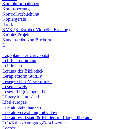
Kontoinformationen
Kontosperrung
Kontrollverbuchung
Kopiergeräte
Kritik
KVK (Karlsruher Virtueller Katalog)
Krünitz-Projekt
Kurzausleihe von Büchern
L
L
Lagepläne der Universität
Lehrbuchsammlung
Leihfristen
Leitung der Bibliothek
Lernplattform Stud.IP
Lesegerät für Mikroformen
Leserausweis
Lesesaal F (Campus II)
Library in a nutshell
Libri europae
Literaturdatenbanken
Literaturverwaltung mit Citavi
Literaturwerkstatt für Kinder- und Jugendliteratur
Lob-Kritik-Anregung-Beschwerde
Locher