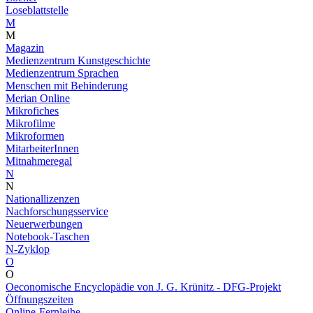
Loseblattstelle
M
M
Magazin
Medienzentrum Kunstgeschichte
Medienzentrum Sprachen
Menschen mit Behinderung
Merian Online
Mikrofiches
Mikrofilme
Mikroformen
MitarbeiterInnen
Mitnahmeregal
N
N
Nationallizenzen
Nachforschungsservice
Neuerwerbungen
Notebook-Taschen
N-Zyklop
O
O
Oeconomische Encyclopädie von J. G. Krünitz - DFG-Projekt
Öffnungszeiten
Online-Fernleihe