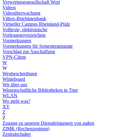
Verwertungsgesellschaft Wort
Videos
Videoüberwachung
Villers-Briefdatenbank
Virtueller Campus Rheinland-Pfalz
Volltexte, elektronische
Vorlesungsverzeichnis
Vormerkungen
Vormerkungen für Semesterapparate
Vorschlag zur Anschaffung
VPN-Client
W
W
Wegbeschreibung
Whiteboard
Wir über uns
Wissenschaftliche Bibliotheken in Trier
WLAN
Wo steht was?
XY
Z
Z
Zugang zu unseren Dienstleistungen von außen
ZIMK (Rechenzentrum)
Zentralschalter