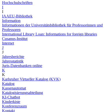
Hochschulschriften
I
I
IAAEU-Bibliothek
Information
Informationen der Universitätsbibliothek für Professorinnen und
Professoren
International Library Loan: Informations for foreign libraries
Cusanus-Institut
Internet
J
J
Jahresberichte
Jahresstatistik
Juris-Datenbanken online
K
K
Karlsruher Virtueller Katalog (KVK)
Katalog
Kassenautomat
Katalogisierungsabteilung
KI-Chatbot
Kinderkiste
Konferenzraum
Kontakt