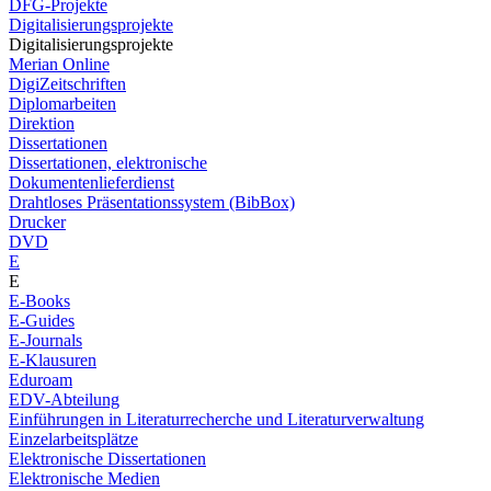
DFG-Projekte
Digitalisierungsprojekte
Digitalisierungsprojekte
Merian Online
DigiZeitschriften
Diplomarbeiten
Direktion
Dissertationen
Dissertationen, elektronische
Dokumentenlieferdienst
Drahtloses Präsentationssystem (BibBox)
Drucker
DVD
E
E
E-Books
E-Guides
E-Journals
E-Klausuren
Eduroam
EDV-Abteilung
Einführungen in Literaturrecherche und Literaturverwaltung
Einzelarbeitsplätze
Elektronische Dissertationen
Elektronische Medien