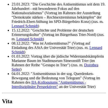
23.01.2023: "Die Geschichte des Antisemitismus seit dem 19.
Jahrhundert - mit besonderem Fokus auf den
Nationalsozialismus" (Vortrag im Rahmen der Ausstellung
“Demokratie stärken – Rechtsextremismus bekämpfen“ der
Friedrich-Ebert-Stiftung im SPD-Bürgerbüro Konz) (zus. m.
Lennard Schmidt
)
15.12.2022: "Geschichte und Probleme der deutschen
Erinnerungskultur" (Vortrag im Bürgerhaus Trier-Nord) (zus.
m.
Lennard Schmidt
)
08.12.2022: "Was ist Antisemitismus?" (Vortrag auf
Einladung des AStA der Universität Trier) (zus. m.
Lennard
Schmidt
)
01.03.2022: Vortrag über die jüdische Widerstandskämpferin
Marianne Baum im Stadtmuseum Simeonstift Trier (im
Rahmen der Reihe "Gestapo in Trier") (zus. m.
Dorothea
Seiler
)
04.01.2022: "Antisemitismus in der sog. Querdenken-
Bewegung und die Bedeutung von Telegram" (Vortrag im
Rahmen des
IIA-Kolloquiums "Antisemitismus -
Interdisziplinäre Perspektiven"
an der Universität Trier)
Vita