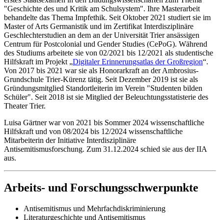
"Geschichte des und Kritik am Schulsystem". Ihre Masterarbeit
behandelte das Thema Impfethik. Seit Oktober 2021 studiert sie im
Master of Arts Germanistik und im Zertifikat Interdisziplinäre
Geschlechterstudien an dem an der Universität Trier ansässigen
Centrum für Postcolonial und Gender Studies (CePoG). Während
des Studiums arbeitete sie von 02/2021 bis 12/2021 als studentische
Hilfskraft im Projekt „
Digitaler Erinnerungsatlas der Großregion
“.
Von 2017 bis 2021 war sie als Honorarkraft an der Ambrosius-
Grundschule Trier-Kürenz tätig. Seit Dezember 2019 ist sie als
Gründungsmitglied Standortleiterin im Verein "Studenten bilden
Schüler". Seit 2018 ist sie Mitglied der Beleuchtungsstatisterie des
Theater Trier.
Luisa Gärtner war von 2021 bis Sommer 2024 wissenschaftliche
Hilfskraft und von 08/2024 bis 12/2024 wissenschaftliche
Mitarbeiterin der Initiative Interdisziplinäre
Antisemitismusforschung. Zum 31.12.2024 schied sie aus der IIA
aus.
Arbeits- und Forschungsschwerpunkte
Antisemitismus und Mehrfachdiskriminierung
Literaturgeschichte und Antisemitismus