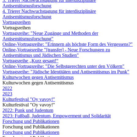
3. Trierer Nachwuchstagung für interdisziplinäre
Antisemitismusforschung
4. Trierer Nachwuchstagung für interdisziplinäre
Antisemitismusforschung
Vortragsreihen
Vortragsreihen
Vortragsreihe: "Neue Zugänge und Methoden der
Antisemitismusforschung"
Online-Vortragsreihe: "Erinnern als höchste Form des Vergessens?"
Online-Vortragsreihe "[transfer] - Neue Forschungen zu
Antisemitismus und Jüdischen Studien"
Vortragsreihe „Kurz gesagt!“
Online-Vortragsreihe: "Die Selbstgerechten unter den Völkern"
Vortragsreihe: "Jüdische Identitäten und Antisemitismus im Punk"
Kulturwochen gegen Antisemitismus
Kulturwochen gegen Antisemitismus
2022
2023
Kulturfestival "Oy vavoy!"
Kulturfestival "Oy vavoy!"
2022: Punk und Judentum
2023: Fußball, Judentum, Empowerment und Solidarität
Forschung und Publikationen
Forschung und Publikationen
Forschung und Publikationen