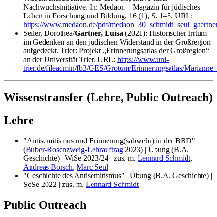
Nachwuchsinitiative. In: Medaon – Magazin für jüdisches
Leben in Forschung und Bildung, 16 (1), S. 1–5. URL:
https://www.medaon.de/pdf/medaon_30_schmidt_seul_gaertner
Seiler, Dorothea/
Gärtner, Luisa
(2021): Historischer Irrtum
im Gedenken an den jüdischen Widerstand in der Großregion
aufgedeckt. Trier: Projekt „Erinnerungsatlas der Großregion“
an der Universität Trier. URL:
https://www.uni-
trier.de/fileadmin/fb3/GES/Grotum/Erinnerungsatlas/Marian
Wissenstransfer (Lehre, Public Outreach)
Lehre
"Antisemitismus und Erinnerung(sabwehr) in der BRD"
(
Buber-Rosenzweig-Lehrauftrag
2023) | Übung (B.A.
Geschichte) | WiSe 2023/24 | zus. m.
Lennard Schmidt,
Andreas Borsch
,
Marc Seul
"Geschichte des Antisemitismus" | Übung (B.A. Geschichte) |
SoSe 2022 | zus. m.
Lennard Schmidt
Public Outreach