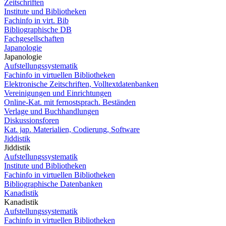
Zeitschriften
Institute und Bibliotheken
Fachinfo in virt. Bib
Bibliographische DB
Fachgesellschaften
Japanologie
Japanologie
Aufstellungssystematik
Fachinfo in virtuellen Bibliotheken
Elektronische Zeitschriften, Volltextdatenbanken
Vereinigungen und Einrichtungen
Online-Kat. mit fernostsprach. Beständen
Verlage und Buchhandlungen
Diskussionsforen
Kat. jap. Materialien, Codierung, Software
Jiddistik
Jiddistik
Aufstellungssystematik
Institute und Bibliotheken
Fachinfo in virtuellen Bibliotheken
Bibliographische Datenbanken
Kanadistik
Kanadistik
Aufstellungssystematik
Fachinfo in virtuellen Bibliotheken