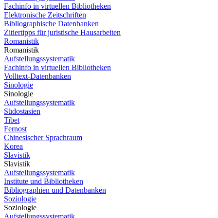
Fachinfo in virtuellen Bibliotheken
Elektronische Zeitschriften
Bibliographische Datenbanken
Zitiertipps für juristische Hausarbeiten
Romanistik
Romanistik
Aufstellungssystematik
Fachinfo in virtuellen Bibliotheken
Volltext-Datenbanken
Sinologie
Sinologie
Aufstellungssystematik
Südostasien
Tibet
Fernost
Chinesischer Sprachraum
Korea
Slavistik
Slavistik
Aufstellungssystematik
Institute und Bibliotheken
Bibliographien und Datenbanken
Soziologie
Soziologie
Aufstellungssystematik