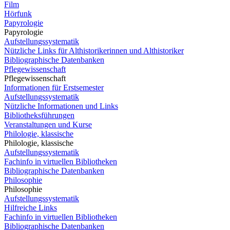
Film
Hörfunk
Papyrologie
Papyrologie
Aufstellungssystematik
Nützliche Links für Althistorikerinnen und Althistoriker
Bibliographische Datenbanken
Pflegewissenschaft
Pflegewissenschaft
Informationen für Erstsemester
Aufstellungssystematik
Nützliche Informationen und Links
Bibliotheksführungen
Veranstaltungen und Kurse
Philologie, klassische
Philologie, klassische
Aufstellungssystematik
Fachinfo in virtuellen Bibliotheken
Bibliographische Datenbanken
Philosophie
Philosophie
Aufstellungssystematik
Hilfreiche Links
Fachinfo in virtuellen Bibliotheken
Bibliographische Datenbanken