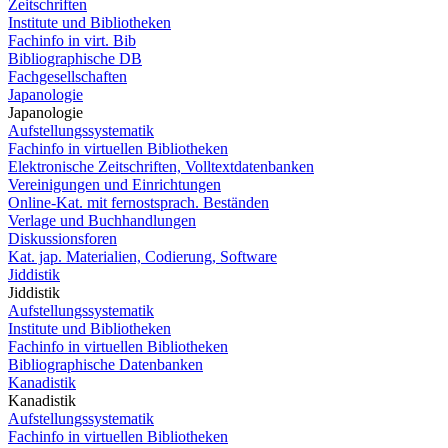
Zeitschriften
Institute und Bibliotheken
Fachinfo in virt. Bib
Bibliographische DB
Fachgesellschaften
Japanologie
Japanologie
Aufstellungssystematik
Fachinfo in virtuellen Bibliotheken
Elektronische Zeitschriften, Volltextdatenbanken
Vereinigungen und Einrichtungen
Online-Kat. mit fernostsprach. Beständen
Verlage und Buchhandlungen
Diskussionsforen
Kat. jap. Materialien, Codierung, Software
Jiddistik
Jiddistik
Aufstellungssystematik
Institute und Bibliotheken
Fachinfo in virtuellen Bibliotheken
Bibliographische Datenbanken
Kanadistik
Kanadistik
Aufstellungssystematik
Fachinfo in virtuellen Bibliotheken