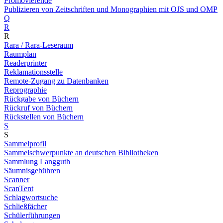
Promovierende
Publizieren von Zeitschriften und Monographien mit OJS und OMP
Q
R
R
Rara / Rara-Leseraum
Raumplan
Readerprinter
Reklamationsstelle
Remote-Zugang zu Datenbanken
Reprographie
Rückgabe von Büchern
Rückruf von Büchern
Rückstellen von Büchern
S
S
Sammelprofil
Sammelschwerpunkte an deutschen Bibliotheken
Sammlung Langguth
Säumnisgebühren
Scanner
ScanTent
Schlagwortsuche
Schließfächer
Schülerführungen