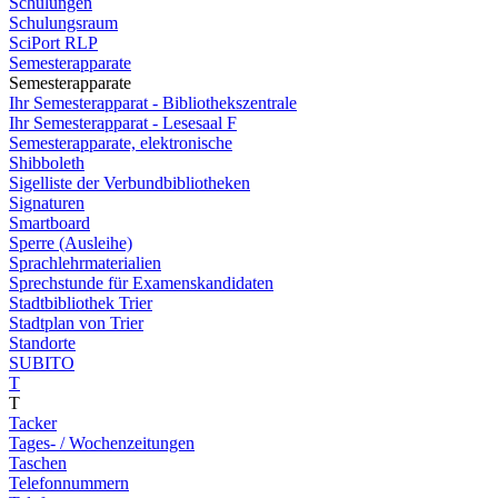
Schulungen
Schulungsraum
SciPort RLP
Semesterapparate
Semesterapparate
Ihr Semesterapparat - Bibliothekszentrale
Ihr Semesterapparat - Lesesaal F
Semesterapparate, elektronische
Shibboleth
Sigelliste der Verbundbibliotheken
Signaturen
Smartboard
Sperre (Ausleihe)
Sprachlehrmaterialien
Sprechstunde für Examenskandidaten
Stadtbibliothek Trier
Stadtplan von Trier
Standorte
SUBITO
T
T
Tacker
Tages- / Wochenzeitungen
Taschen
Telefonnummern