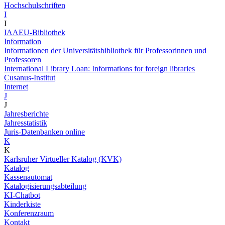
Hochschulschriften
I
I
IAAEU-Bibliothek
Information
Informationen der Universitätsbibliothek für Professorinnen und
Professoren
International Library Loan: Informations for foreign libraries
Cusanus-Institut
Internet
J
J
Jahresberichte
Jahresstatistik
Juris-Datenbanken online
K
K
Karlsruher Virtueller Katalog (KVK)
Katalog
Kassenautomat
Katalogisierungsabteilung
KI-Chatbot
Kinderkiste
Konferenzraum
Kontakt