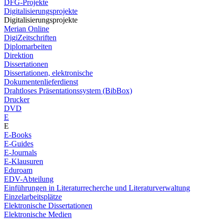
DFG-Projekte
Digitalisierungsprojekte
Digitalisierungsprojekte
Merian Online
DigiZeitschriften
Diplomarbeiten
Direktion
Dissertationen
Dissertationen, elektronische
Dokumentenlieferdienst
Drahtloses Präsentationssystem (BibBox)
Drucker
DVD
E
E
E-Books
E-Guides
E-Journals
E-Klausuren
Eduroam
EDV-Abteilung
Einführungen in Literaturrecherche und Literaturverwaltung
Einzelarbeitsplätze
Elektronische Dissertationen
Elektronische Medien