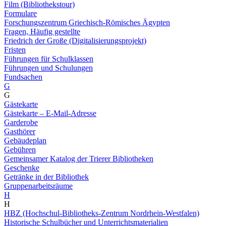
Film (Bibliothekstour)
Formulare
Forschungszentrum Griechisch-Römisches Ägypten
Fragen, Häufig gestellte
Friedrich der Große (Digitalisierungsprojekt)
Fristen
Führungen für Schulklassen
Führungen und Schulungen
Fundsachen
G
G
Gästekarte
Gästekarte – E-Mail-Adresse
Garderobe
Gasthörer
Gebäudeplan
Gebühren
Gemeinsamer Katalog der Trierer Bibliotheken
Geschenke
Getränke in der Bibliothek
Gruppenarbeitsräume
H
H
HBZ (Hochschul-Bibliotheks-Zentrum Nordrhein-Westfalen)
Historische Schulbücher und Unterrichtsmaterialien