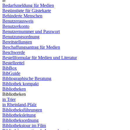
B
Bedarfsmeldung für Medien
Begünstigte für Gästekarte
Behinderte Menschen
Benutzerausweis
Benutzerkonto
Benutzernummer und Passwort
Benutzungsordnung
Bereitstellungen
Beschaffungsantrag für Medien
Beschwerde
Bestellformular für Medien und Literatur
Bestellzettel
BibBox
BibGuide
Bibliographische Beratung
Bibliothek kompakt
Bibliotheken
Bibliotheken
in Trier
in Rheinland-Pfalz
Bibliotheksführungen
Bibliotheksleitung
Bibliotheksordnung
Bibliothekstour im Film