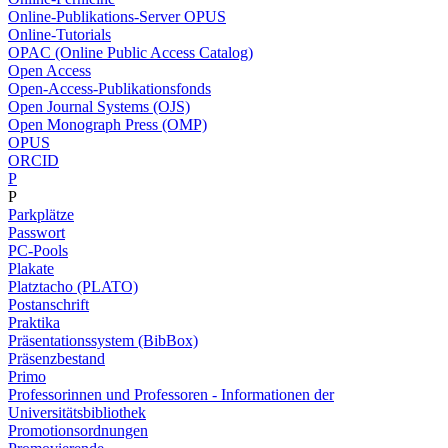
Online-Publikations-Server OPUS
Online-Tutorials
OPAC (Online Public Access Catalog)
Open Access
Open-Access-Publikationsfonds
Open Journal Systems (OJS)
Open Monograph Press (OMP)
OPUS
ORCID
P
P
Parkplätze
Passwort
PC-Pools
Plakate
Platztacho (PLATO)
Postanschrift
Praktika
Präsentationssystem (BibBox)
Präsenzbestand
Primo
Professorinnen und Professoren - Informationen der
Universitätsbibliothek
Promotionsordnungen