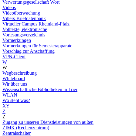
Verwertungsgesellschaft Wort
Videos
Videoüberwachung
Villers-Briefdatenbank
Virtueller Campus Rheinland-Pfalz
Volltexte, elektronische
Vorlesungsverzeichnis
Vormerkungen
Vormerkungen für Semesterapparate
Vorschlag zur Anschaffung
VPN-Client
W
W
Wegbeschreibung
Whiteboard
Wir über uns
Wissenschaftliche Bibliotheken in Trier
WLAN
Wo steht was?
XY
Z
Z
Zugang zu unseren Dienstleistungen von außen
ZIMK (Rechenzentrum)
Zentralschalter