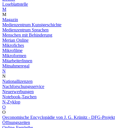
Loseblattstelle
M
M
Magazin
Medienzentrum Kunstgeschichte
Medienzentrum Sprachen
Menschen mit Behinderung
Merian Online
Mikrofiches
Mikrofilme
Mikroformen
MitarbeiterInnen
Mitnahmeregal
N
N
Nationallizenzen
Nachforschungsservice
Neuerwerbungen
Notebook-Taschen
N-Zyklop
O
O
Oeconomische Encyclopädie von J. G. Krünitz - DFG-Projekt
Öffnungszeiten
Online-Fernleihe