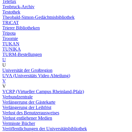
Telefax
Tenbruck-Archiv
Testothek
Theobald-Simon-Gedächtnisbibliothek
TRiCAT
Trierer Bibliotheken
Tripota
Troomie
TUKAN
TUNIKA
TURM-Bestellungen
U
U
Universität der Großregion
UVA (Universitäts Video Abteilung)
V
V
VCRP (Virtueller Campus Rheinland-Pfalz)
Verbundzentrale
Verlängerung der Gästekarte
Verlängerung der Leihfrist
Verlust des Benutzerausweises
Verlust entliehener Medien
Vermisste Bücher
Veröffentlichungen der Universitätsbibliothek