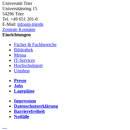
Universität Trier
Universitätsring 15
54296 Trier
Tel. +49 651 201-0
E-Mail:
info
uni-trier
de
Zentrale Kontakte
Einrichtungen
Fächer & Fachbereiche
Bibliothek
Mensa
IT-Services
Hochschulsport
Unishop
Presse
Jobs
Lagepläne
Impressum
Datenschutzerklärung
Barrierefreiheit
Notfälle