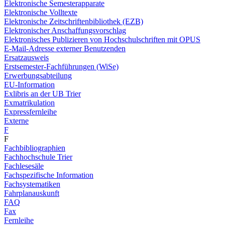
Elektronische Semesterapparate
Elektronische Volltexte
Elektronische Zeitschriftenbibliothek (EZB)
Elektronischer Anschaffungsvorschlag
Elektronisches Publizieren von Hochschulschriften mit OPUS
E-Mail-Adresse externer Benutzenden
Ersatzausweis
Erstsemester-Fachführungen (WiSe)
Erwerbungsabteilung
EU-Information
Exlibris an der UB Trier
Exmatrikulation
Expressfernleihe
Externe
F
F
Fachbibliographien
Fachhochschule Trier
Fachlesesäle
Fachspezifische Information
Fachsystematiken
Fahrplanauskunft
FAQ
Fax
Fernleihe