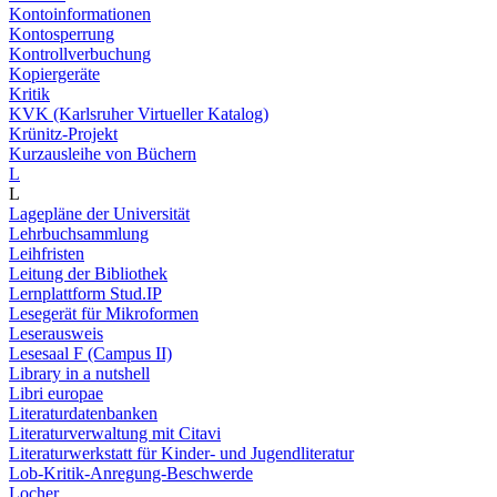
Kontoinformationen
Kontosperrung
Kontrollverbuchung
Kopiergeräte
Kritik
KVK (Karlsruher Virtueller Katalog)
Krünitz-Projekt
Kurzausleihe von Büchern
L
L
Lagepläne der Universität
Lehrbuchsammlung
Leihfristen
Leitung der Bibliothek
Lernplattform Stud.IP
Lesegerät für Mikroformen
Leserausweis
Lesesaal F (Campus II)
Library in a nutshell
Libri europae
Literaturdatenbanken
Literaturverwaltung mit Citavi
Literaturwerkstatt für Kinder- und Jugendliteratur
Lob-Kritik-Anregung-Beschwerde
Locher