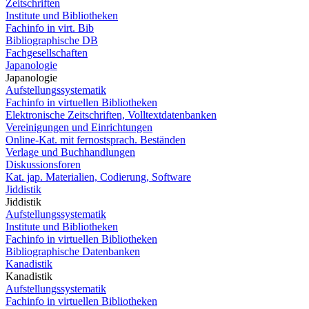
Zeitschriften
Institute und Bibliotheken
Fachinfo in virt. Bib
Bibliographische DB
Fachgesellschaften
Japanologie
Japanologie
Aufstellungssystematik
Fachinfo in virtuellen Bibliotheken
Elektronische Zeitschriften, Volltextdatenbanken
Vereinigungen und Einrichtungen
Online-Kat. mit fernostsprach. Beständen
Verlage und Buchhandlungen
Diskussionsforen
Kat. jap. Materialien, Codierung, Software
Jiddistik
Jiddistik
Aufstellungssystematik
Institute und Bibliotheken
Fachinfo in virtuellen Bibliotheken
Bibliographische Datenbanken
Kanadistik
Kanadistik
Aufstellungssystematik
Fachinfo in virtuellen Bibliotheken