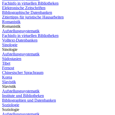
Fachinfo in virtuellen Bibliotheken
Elektronische Zeitschriften
Bibliographische Datenbanken
Zitiertipps für juristische Hausarbeiten
Romanistik
Romanistik
Aufstellungssystematik
Fachinfo in virtuellen Bibliotheken
Volltext-Datenbanken
Sinologie
Sinologie
Aufstellungssystematik
Südostasien
Tibet
Fernost
Chinesischer Sprachraum
Korea
Slavistik
Slavistik
Aufstellungssystematik
Institute und Bibliotheken
Bibliographien und Datenbanken
Soziologie
Soziologie
Aufstellungssystematik