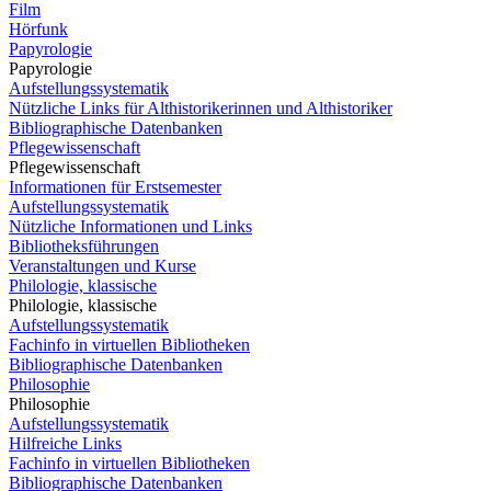
Film
Hörfunk
Papyrologie
Papyrologie
Aufstellungssystematik
Nützliche Links für Althistorikerinnen und Althistoriker
Bibliographische Datenbanken
Pflegewissenschaft
Pflegewissenschaft
Informationen für Erstsemester
Aufstellungssystematik
Nützliche Informationen und Links
Bibliotheksführungen
Veranstaltungen und Kurse
Philologie, klassische
Philologie, klassische
Aufstellungssystematik
Fachinfo in virtuellen Bibliotheken
Bibliographische Datenbanken
Philosophie
Philosophie
Aufstellungssystematik
Hilfreiche Links
Fachinfo in virtuellen Bibliotheken
Bibliographische Datenbanken