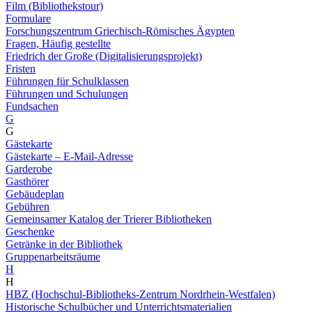
Film (Bibliothekstour)
Formulare
Forschungszentrum Griechisch-Römisches Ägypten
Fragen, Häufig gestellte
Friedrich der Große (Digitalisierungsprojekt)
Fristen
Führungen für Schulklassen
Führungen und Schulungen
Fundsachen
G
G
Gästekarte
Gästekarte – E-Mail-Adresse
Garderobe
Gasthörer
Gebäudeplan
Gebühren
Gemeinsamer Katalog der Trierer Bibliotheken
Geschenke
Getränke in der Bibliothek
Gruppenarbeitsräume
H
H
HBZ (Hochschul-Bibliotheks-Zentrum Nordrhein-Westfalen)
Historische Schulbücher und Unterrichtsmaterialien