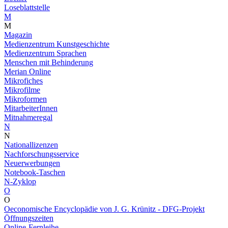
Loseblattstelle
M
M
Magazin
Medienzentrum Kunstgeschichte
Medienzentrum Sprachen
Menschen mit Behinderung
Merian Online
Mikrofiches
Mikrofilme
Mikroformen
MitarbeiterInnen
Mitnahmeregal
N
N
Nationallizenzen
Nachforschungsservice
Neuerwerbungen
Notebook-Taschen
N-Zyklop
O
O
Oeconomische Encyclopädie von J. G. Krünitz - DFG-Projekt
Öffnungszeiten
Online-Fernleihe