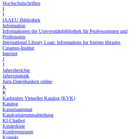
Hochschulschriften
I
I
IAAEU-Bibliothek
Information
Informationen der Universitätsbibliothek für Professorinnen und
Professoren
International Library Loan: Informations for foreign libraries
Cusanus-Institut
Internet
J
J
Jahresberichte
Jahresstatistik
Juris-Datenbanken online
K
K
Karlsruher Virtueller Katalog (KVK)
Katalog
Kassenautomat
Katalogisierungsabteilung
KI-Chatbot
Kinderkiste
Konferenzraum
Kontakt