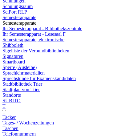
Schulungen
Schulungsraum
SciPort RLP
Semesterapparate
Semesterapparate
Ihr Semesterapparat - Bibliothekszentrale
Ihr Semesterapparat - Lesesaal F
Semesterapparate, elektronische
Shibboleth
Sigelliste der Verbundbibliotheken
Signaturen
Smartboard
Sperre (Ausleihe)
Sprachlehrmaterialien
Sprechstunde für Examenskandidaten
Stadtbibliothek Trier
Stadtplan von Trier
Standorte
SUBITO
T
T
Tacker
Tages- / Wochenzeitungen
Taschen
Telefonnummern