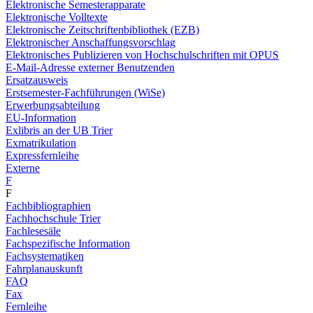
Elektronische Semesterapparate
Elektronische Volltexte
Elektronische Zeitschriftenbibliothek (EZB)
Elektronischer Anschaffungsvorschlag
Elektronisches Publizieren von Hochschulschriften mit OPUS
E-Mail-Adresse externer Benutzenden
Ersatzausweis
Erstsemester-Fachführungen (WiSe)
Erwerbungsabteilung
EU-Information
Exlibris an der UB Trier
Exmatrikulation
Expressfernleihe
Externe
F
F
Fachbibliographien
Fachhochschule Trier
Fachlesesäle
Fachspezifische Information
Fachsystematiken
Fahrplanauskunft
FAQ
Fax
Fernleihe