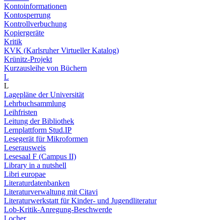
Kontoinformationen
Kontosperrung
Kontrollverbuchung
Kopiergeräte
Kritik
KVK (Karlsruher Virtueller Katalog)
Krünitz-Projekt
Kurzausleihe von Büchern
L
L
Lagepläne der Universität
Lehrbuchsammlung
Leihfristen
Leitung der Bibliothek
Lernplattform Stud.IP
Lesegerät für Mikroformen
Leserausweis
Lesesaal F (Campus II)
Library in a nutshell
Libri europae
Literaturdatenbanken
Literaturverwaltung mit Citavi
Literaturwerkstatt für Kinder- und Jugendliteratur
Lob-Kritik-Anregung-Beschwerde
Locher