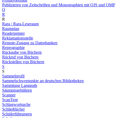
Promovierende
Publizieren von Zeitschriften und Monographien mit OJS und OMP
Q
R
R
Rara / Rara-Leseraum
Raumplan
Readerprinter
Reklamationsstelle
Remote-Zugang zu Datenbanken
Reprographie
Rückgabe von Büchern
Rückruf von Büchern
Rückstellen von Büchern
S
S
Sammelprofil
Sammelschwerpunkte an deutschen Bibliotheken
Sammlung Langguth
Säumnisgebühren
Scanner
ScanTent
Schlagwortsuche
Schließfächer
Schülerführungen