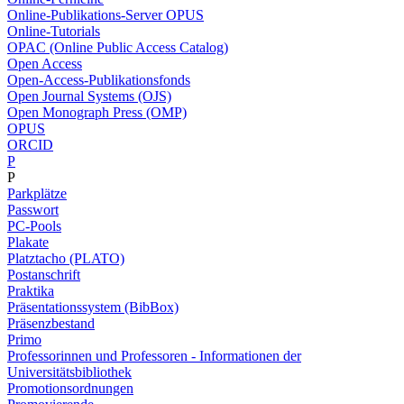
Online-Publikations-Server OPUS
Online-Tutorials
OPAC (Online Public Access Catalog)
Open Access
Open-Access-Publikationsfonds
Open Journal Systems (OJS)
Open Monograph Press (OMP)
OPUS
ORCID
P
P
Parkplätze
Passwort
PC-Pools
Plakate
Platztacho (PLATO)
Postanschrift
Praktika
Präsentationssystem (BibBox)
Präsenzbestand
Primo
Professorinnen und Professoren - Informationen der
Universitätsbibliothek
Promotionsordnungen