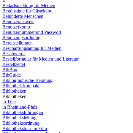
B
Bedarfsmeldung für Medien
Begünstigte für Gästekarte
Behinderte Menschen
Benutzerausweis
Benutzerkonto
Benutzernummer und Passwort
Benutzungsordnung
Bereitstellungen
Beschaffungsantrag für Medien
Beschwerde
Bestellformular für Medien und Literatur
Bestellzettel
BibBox
BibGuide
Bibliographische Beratung
Bibliothek kompakt
Bibliotheken
Bibliotheken
in Trier
in Rheinland-Pfalz
Bibliotheksführungen
Bibliotheksleitung
Bibliotheksordnung
Bibliothekstour im Film