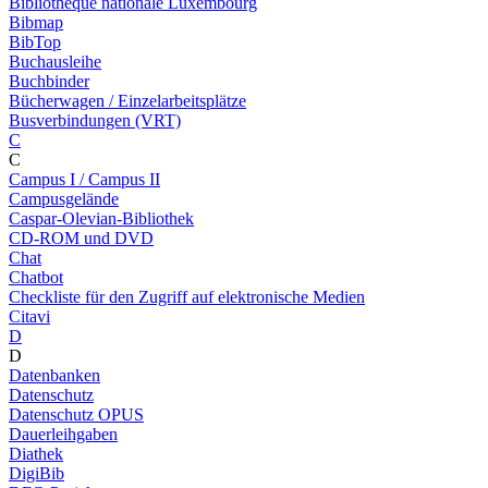
Bibliothèque nationale Luxembourg
Bibmap
BibTop
Buchausleihe
Buchbinder
Bücherwagen / Einzelarbeitsplätze
Busverbindungen (VRT)
C
C
Campus I / Campus II
Campusgelände
Caspar-Olevian-Bibliothek
CD-ROM und DVD
Chat
Chatbot
Checkliste für den Zugriff auf elektronische Medien
Citavi
D
D
Datenbanken
Datenschutz
Datenschutz OPUS
Dauerleihgaben
Diathek
DigiBib