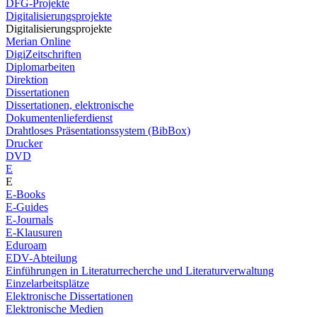
DFG-Projekte
Digitalisierungsprojekte
Digitalisierungsprojekte
Merian Online
DigiZeitschriften
Diplomarbeiten
Direktion
Dissertationen
Dissertationen, elektronische
Dokumentenlieferdienst
Drahtloses Präsentationssystem (BibBox)
Drucker
DVD
E
E
E-Books
E-Guides
E-Journals
E-Klausuren
Eduroam
EDV-Abteilung
Einführungen in Literaturrecherche und Literaturverwaltung
Einzelarbeitsplätze
Elektronische Dissertationen
Elektronische Medien