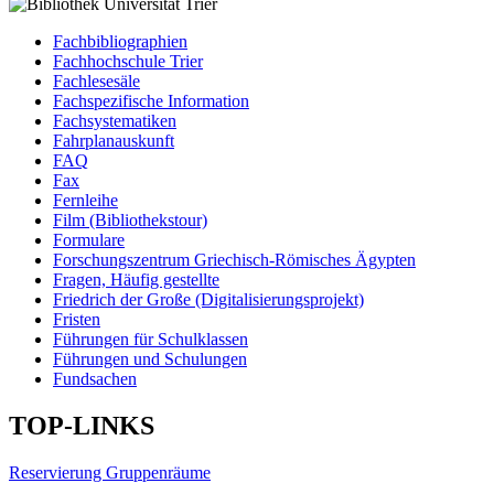
Fachbibliographien
Fachhochschule Trier
Fachlesesäle
Fachspezifische Information
Fachsystematiken
Fahrplanauskunft
FAQ
Fax
Fernleihe
Film (Bibliothekstour)
Formulare
Forschungszentrum Griechisch-Römisches Ägypten
Fragen, Häufig gestellte
Friedrich der Große (Digitalisierungsprojekt)
Fristen
Führungen für Schulklassen
Führungen und Schulungen
Fundsachen
TOP-LINKS
Reservierung Gruppenräume