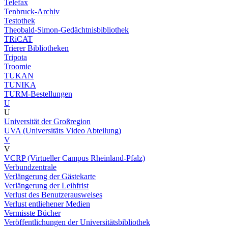
Telefax
Tenbruck-Archiv
Testothek
Theobald-Simon-Gedächtnisbibliothek
TRiCAT
Trierer Bibliotheken
Tripota
Troomie
TUKAN
TUNIKA
TURM-Bestellungen
U
U
Universität der Großregion
UVA (Universitäts Video Abteilung)
V
V
VCRP (Virtueller Campus Rheinland-Pfalz)
Verbundzentrale
Verlängerung der Gästekarte
Verlängerung der Leihfrist
Verlust des Benutzerausweises
Verlust entliehener Medien
Vermisste Bücher
Veröffentlichungen der Universitätsbibliothek