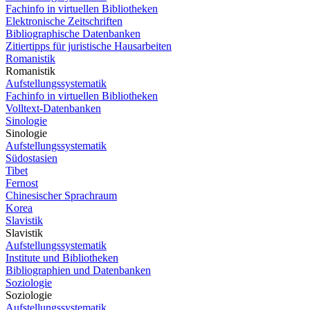
Fachinfo in virtuellen Bibliotheken
Elektronische Zeitschriften
Bibliographische Datenbanken
Zitiertipps für juristische Hausarbeiten
Romanistik
Romanistik
Aufstellungssystematik
Fachinfo in virtuellen Bibliotheken
Volltext-Datenbanken
Sinologie
Sinologie
Aufstellungssystematik
Südostasien
Tibet
Fernost
Chinesischer Sprachraum
Korea
Slavistik
Slavistik
Aufstellungssystematik
Institute und Bibliotheken
Bibliographien und Datenbanken
Soziologie
Soziologie
Aufstellungssystematik