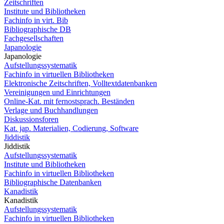
Zeitschriften
Institute und Bibliotheken
Fachinfo in virt. Bib
Bibliographische DB
Fachgesellschaften
Japanologie
Japanologie
Aufstellungssystematik
Fachinfo in virtuellen Bibliotheken
Elektronische Zeitschriften, Volltextdatenbanken
Vereinigungen und Einrichtungen
Online-Kat. mit fernostsprach. Beständen
Verlage und Buchhandlungen
Diskussionsforen
Kat. jap. Materialien, Codierung, Software
Jiddistik
Jiddistik
Aufstellungssystematik
Institute und Bibliotheken
Fachinfo in virtuellen Bibliotheken
Bibliographische Datenbanken
Kanadistik
Kanadistik
Aufstellungssystematik
Fachinfo in virtuellen Bibliotheken