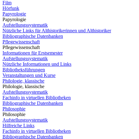
Film
Hörfunk
Papyrologie
Papyrologie
Aufstellungssystematik
Nützliche Links für Althistorikerinnen und Althistoriker
Bibliographische Datenbanken
Pflegewissenschaft
Pflegewissenschaft
Informationen für Erstsemester
Aufstellungssystematik
Nützliche Informationen und Links
Bibliotheksführungen
Veranstaltungen und Kurse
Philologie, klassische
Philologie, klassische
Aufstellungssystematik
Fachinfo in virtuellen Bibliotheken
Bibliographische Datenbanken
Philosophie
Philosophie
Aufstellungssystematik
Hilfreiche Links
Fachinfo in virtuellen Bibliotheken
Bibliographische Datenbanken