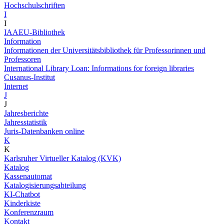
Hochschulschriften
I
I
IAAEU-Bibliothek
Information
Informationen der Universitätsbibliothek für Professorinnen und
Professoren
International Library Loan: Informations for foreign libraries
Cusanus-Institut
Internet
J
J
Jahresberichte
Jahresstatistik
Juris-Datenbanken online
K
K
Karlsruher Virtueller Katalog (KVK)
Katalog
Kassenautomat
Katalogisierungsabteilung
KI-Chatbot
Kinderkiste
Konferenzraum
Kontakt