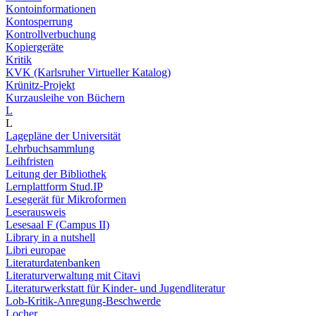
Kontoinformationen
Kontosperrung
Kontrollverbuchung
Kopiergeräte
Kritik
KVK (Karlsruher Virtueller Katalog)
Krünitz-Projekt
Kurzausleihe von Büchern
L
L
Lagepläne der Universität
Lehrbuchsammlung
Leihfristen
Leitung der Bibliothek
Lernplattform Stud.IP
Lesegerät für Mikroformen
Leserausweis
Lesesaal F (Campus II)
Library in a nutshell
Libri europae
Literaturdatenbanken
Literaturverwaltung mit Citavi
Literaturwerkstatt für Kinder- und Jugendliteratur
Lob-Kritik-Anregung-Beschwerde
Locher