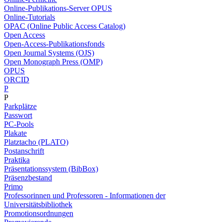
Online-Publikations-Server OPUS
Online-Tutorials
OPAC (Online Public Access Catalog)
Open Access
Open-Access-Publikationsfonds
Open Journal Systems (OJS)
Open Monograph Press (OMP)
OPUS
ORCID
P
P
Parkplätze
Passwort
PC-Pools
Plakate
Platztacho (PLATO)
Postanschrift
Praktika
Präsentationssystem (BibBox)
Präsenzbestand
Primo
Professorinnen und Professoren - Informationen der
Universitätsbibliothek
Promotionsordnungen