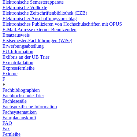
Elektronische Semesterapparate
Elektronische Volltexte
Elektronische Zeitschriftenbibliothek (EZB)
Elektronischer Anschaffungsvorschlag
Elektronisches Publizieren von Hochschulschriften mit OPUS
E-Mail-Adresse externer Benutzenden
Ersatzausweis
Erstsemester-Fachführungen (WiSe)
Erwerbungsabteilung
EU-Information
Exlibris an der UB Trier
Exmatrikulation
Expressfernleihe
Externe
F
F
Fachbibliographien
Fachhochschule Trier
Fachlesesäle
Fachspezifische Information
Fachsystematiken
Fahrplanauskunft
FAQ
Fax
Fernleihe