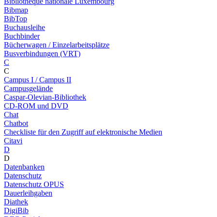
Bibliothèque nationale Luxembourg
Bibmap
BibTop
Buchausleihe
Buchbinder
Bücherwagen / Einzelarbeitsplätze
Busverbindungen (VRT)
C
C
Campus I / Campus II
Campusgelände
Caspar-Olevian-Bibliothek
CD-ROM und DVD
Chat
Chatbot
Checkliste für den Zugriff auf elektronische Medien
Citavi
D
D
Datenbanken
Datenschutz
Datenschutz OPUS
Dauerleihgaben
Diathek
DigiBib