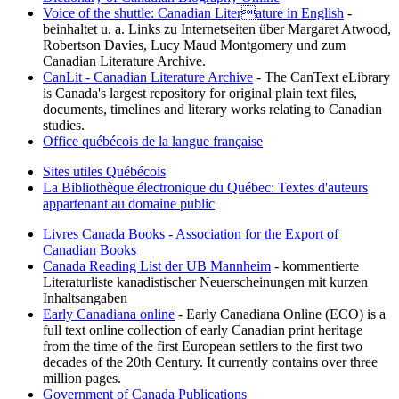
Voice of the shuttle: Canadian Literature in English
-
beinhaltet u. a. Links zu Internetseiten über Margaret Atwood,
Robertson Davies, Lucy Maud Montgomery und zum
Canadian Literature Archive.
CanLit - Canadian Literature Archive
- The CanText eLibrary
is Canada's largest repository for original plain text files,
documents, timelines and literary works relating to Canadian
studies.
Office québécois de la langue française
Sites utiles Québécois
La Bibliothèque électronique du Québec: Textes d'auteurs
appartenant au domaine public
Livres Canada Books - Association for the Export of
Canadian Books
Canada Reading List der UB Mannheim
- kommentierte
Literaturliste kanadistischer Neuerscheinungen mit kurzen
Inhaltsangaben
Early Canadiana online
- Early Canadiana Online (ECO) is a
full text online collection of early Canadian print heritage
from the time of the first European settlers to the first two
decades of the 20th Century. It currently contains over three
million pages.
Government of Canada Publications