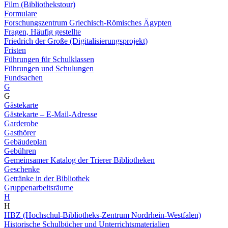
Film (Bibliothekstour)
Formulare
Forschungszentrum Griechisch-Römisches Ägypten
Fragen, Häufig gestellte
Friedrich der Große (Digitalisierungsprojekt)
Fristen
Führungen für Schulklassen
Führungen und Schulungen
Fundsachen
G
G
Gästekarte
Gästekarte – E-Mail-Adresse
Garderobe
Gasthörer
Gebäudeplan
Gebühren
Gemeinsamer Katalog der Trierer Bibliotheken
Geschenke
Getränke in der Bibliothek
Gruppenarbeitsräume
H
H
HBZ (Hochschul-Bibliotheks-Zentrum Nordrhein-Westfalen)
Historische Schulbücher und Unterrichtsmaterialien