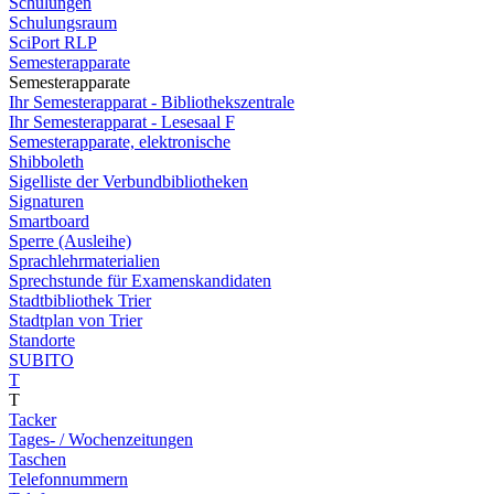
Schulungen
Schulungsraum
SciPort RLP
Semesterapparate
Semesterapparate
Ihr Semesterapparat - Bibliothekszentrale
Ihr Semesterapparat - Lesesaal F
Semesterapparate, elektronische
Shibboleth
Sigelliste der Verbundbibliotheken
Signaturen
Smartboard
Sperre (Ausleihe)
Sprachlehrmaterialien
Sprechstunde für Examenskandidaten
Stadtbibliothek Trier
Stadtplan von Trier
Standorte
SUBITO
T
T
Tacker
Tages- / Wochenzeitungen
Taschen
Telefonnummern