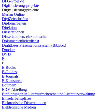
DFG-Projekte
Digitalisierungsprojekte
Digitalisierungsprojekte
Merian Online
DigiZeitschriften
Diplomarbeiten
Direktion
Dissertationen
Dissertationen, elektronische
Dokumentenlieferdienst
Drahtloses Präsentationssystem (BibBox)
Drucker
DVD
E
E
E-Books
E-Guides
E-Journals
E-Klausuren
Eduroam
EDV-Abteilung
Einführungen in Literaturrecherche und Literaturverwaltung
Einzelarbeitsplätze
Elektronische Dissertationen
Elektronische Medien