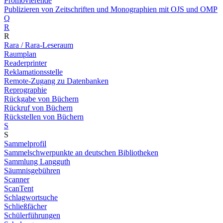
Promovierende
Publizieren von Zeitschriften und Monographien mit OJS und OMP
Q
R
R
Rara / Rara-Leseraum
Raumplan
Readerprinter
Reklamationsstelle
Remote-Zugang zu Datenbanken
Reprographie
Rückgabe von Büchern
Rückruf von Büchern
Rückstellen von Büchern
S
S
Sammelprofil
Sammelschwerpunkte an deutschen Bibliotheken
Sammlung Langguth
Säumnisgebühren
Scanner
ScanTent
Schlagwortsuche
Schließfächer
Schülerführungen