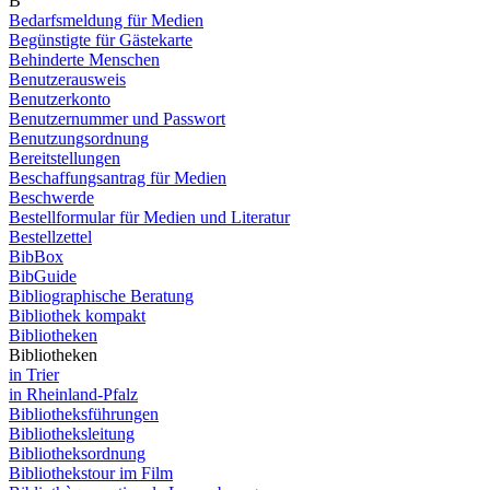
B
Bedarfsmeldung für Medien
Begünstigte für Gästekarte
Behinderte Menschen
Benutzerausweis
Benutzerkonto
Benutzernummer und Passwort
Benutzungsordnung
Bereitstellungen
Beschaffungsantrag für Medien
Beschwerde
Bestellformular für Medien und Literatur
Bestellzettel
BibBox
BibGuide
Bibliographische Beratung
Bibliothek kompakt
Bibliotheken
Bibliotheken
in Trier
in Rheinland-Pfalz
Bibliotheksführungen
Bibliotheksleitung
Bibliotheksordnung
Bibliothekstour im Film