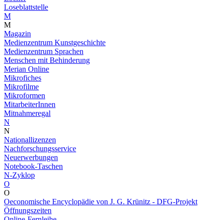
Loseblattstelle
M
M
Magazin
Medienzentrum Kunstgeschichte
Medienzentrum Sprachen
Menschen mit Behinderung
Merian Online
Mikrofiches
Mikrofilme
Mikroformen
MitarbeiterInnen
Mitnahmeregal
N
N
Nationallizenzen
Nachforschungsservice
Neuerwerbungen
Notebook-Taschen
N-Zyklop
O
O
Oeconomische Encyclopädie von J. G. Krünitz - DFG-Projekt
Öffnungszeiten
Online-Fernleihe