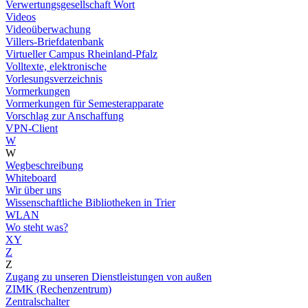
Verwertungsgesellschaft Wort
Videos
Videoüberwachung
Villers-Briefdatenbank
Virtueller Campus Rheinland-Pfalz
Volltexte, elektronische
Vorlesungsverzeichnis
Vormerkungen
Vormerkungen für Semesterapparate
Vorschlag zur Anschaffung
VPN-Client
W
W
Wegbeschreibung
Whiteboard
Wir über uns
Wissenschaftliche Bibliotheken in Trier
WLAN
Wo steht was?
XY
Z
Z
Zugang zu unseren Dienstleistungen von außen
ZIMK (Rechenzentrum)
Zentralschalter