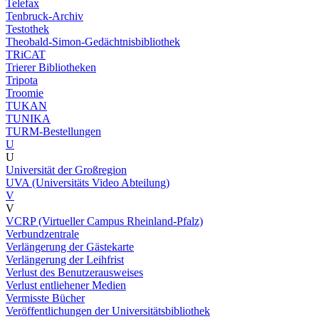
Telefax
Tenbruck-Archiv
Testothek
Theobald-Simon-Gedächtnisbibliothek
TRiCAT
Trierer Bibliotheken
Tripota
Troomie
TUKAN
TUNIKA
TURM-Bestellungen
U
U
Universität der Großregion
UVA (Universitäts Video Abteilung)
V
V
VCRP (Virtueller Campus Rheinland-Pfalz)
Verbundzentrale
Verlängerung der Gästekarte
Verlängerung der Leihfrist
Verlust des Benutzerausweises
Verlust entliehener Medien
Vermisste Bücher
Veröffentlichungen der Universitätsbibliothek