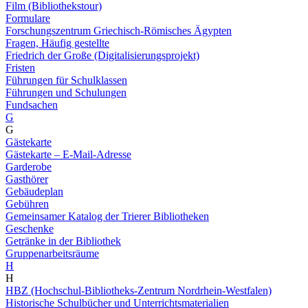
Film (Bibliothekstour)
Formulare
Forschungszentrum Griechisch-Römisches Ägypten
Fragen, Häufig gestellte
Friedrich der Große (Digitalisierungsprojekt)
Fristen
Führungen für Schulklassen
Führungen und Schulungen
Fundsachen
G
G
Gästekarte
Gästekarte – E-Mail-Adresse
Garderobe
Gasthörer
Gebäudeplan
Gebühren
Gemeinsamer Katalog der Trierer Bibliotheken
Geschenke
Getränke in der Bibliothek
Gruppenarbeitsräume
H
H
HBZ (Hochschul-Bibliotheks-Zentrum Nordrhein-Westfalen)
Historische Schulbücher und Unterrichtsmaterialien