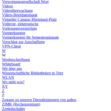
Verwertungsgesellschaft Wort
Videos
Videoüberwachung
Villers-Briefdatenbank
Virtueller Campus Rheinland-Pfalz
Volltexte, elektronische
Vorlesungsverzeichnis
Vormerkungen
Vormerkungen für Semesterapparate
Vorschlag zur Anschaffung
VPN-Client
W
W
Wegbeschreibung
Whiteboard
Wir über uns
Wissenschaftliche Bibliotheken in Trier
WLAN
Wo steht was?
XY
Z
Z
Zugang zu unseren Dienstleistungen von außen
ZIMK (Rechenzentrum)
Zentralschalter