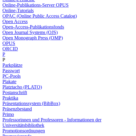
Online-Publikations-Server OPUS
Online-Tutorials
OPAC (Online Public Access Catalog)
Open Access
Open-Access-Publikationsfonds
Open Journal Systems (OJS)
Open Monograph Press (OMP)
OPUS
ORCID
P
P
Parkplätze
Passwort
PC-Pools
Plakate
Platztacho (PLATO)
Postanschrift
Praktika
Präsentationssystem (BibBox)
Präsenzbestand
Primo
Professorinnen und Professoren - Informationen der
Universitätsbibliothek
Promotionsordnungen