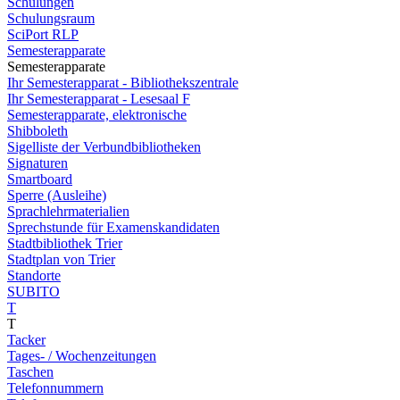
Schulungen
Schulungsraum
SciPort RLP
Semesterapparate
Semesterapparate
Ihr Semesterapparat - Bibliothekszentrale
Ihr Semesterapparat - Lesesaal F
Semesterapparate, elektronische
Shibboleth
Sigelliste der Verbundbibliotheken
Signaturen
Smartboard
Sperre (Ausleihe)
Sprachlehrmaterialien
Sprechstunde für Examenskandidaten
Stadtbibliothek Trier
Stadtplan von Trier
Standorte
SUBITO
T
T
Tacker
Tages- / Wochenzeitungen
Taschen
Telefonnummern