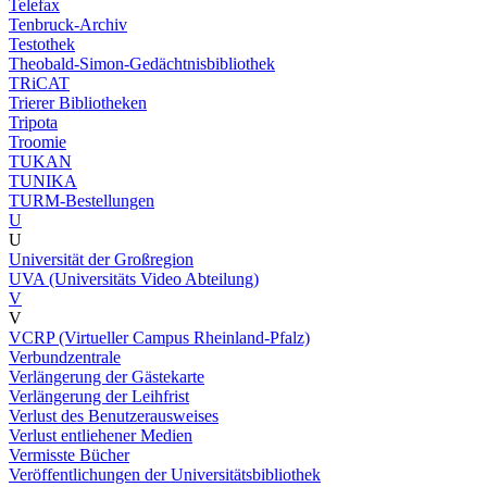
Telefax
Tenbruck-Archiv
Testothek
Theobald-Simon-Gedächtnisbibliothek
TRiCAT
Trierer Bibliotheken
Tripota
Troomie
TUKAN
TUNIKA
TURM-Bestellungen
U
U
Universität der Großregion
UVA (Universitäts Video Abteilung)
V
V
VCRP (Virtueller Campus Rheinland-Pfalz)
Verbundzentrale
Verlängerung der Gästekarte
Verlängerung der Leihfrist
Verlust des Benutzerausweises
Verlust entliehener Medien
Vermisste Bücher
Veröffentlichungen der Universitätsbibliothek