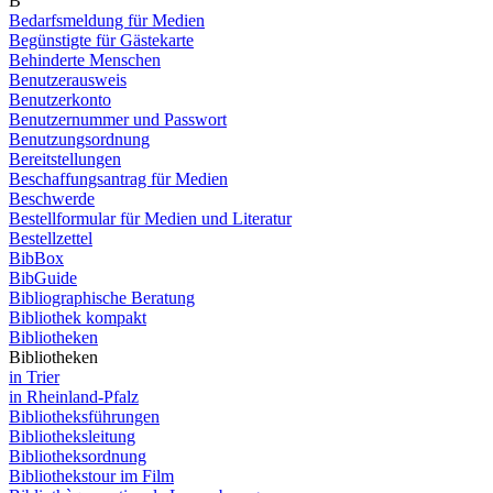
B
Bedarfsmeldung für Medien
Begünstigte für Gästekarte
Behinderte Menschen
Benutzerausweis
Benutzerkonto
Benutzernummer und Passwort
Benutzungsordnung
Bereitstellungen
Beschaffungsantrag für Medien
Beschwerde
Bestellformular für Medien und Literatur
Bestellzettel
BibBox
BibGuide
Bibliographische Beratung
Bibliothek kompakt
Bibliotheken
Bibliotheken
in Trier
in Rheinland-Pfalz
Bibliotheksführungen
Bibliotheksleitung
Bibliotheksordnung
Bibliothekstour im Film