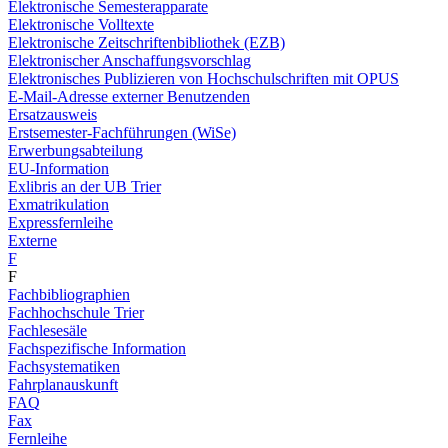
Elektronische Semesterapparate
Elektronische Volltexte
Elektronische Zeitschriftenbibliothek (EZB)
Elektronischer Anschaffungsvorschlag
Elektronisches Publizieren von Hochschulschriften mit OPUS
E-Mail-Adresse externer Benutzenden
Ersatzausweis
Erstsemester-Fachführungen (WiSe)
Erwerbungsabteilung
EU-Information
Exlibris an der UB Trier
Exmatrikulation
Expressfernleihe
Externe
F
F
Fachbibliographien
Fachhochschule Trier
Fachlesesäle
Fachspezifische Information
Fachsystematiken
Fahrplanauskunft
FAQ
Fax
Fernleihe