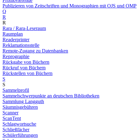
Promovierende
Publizieren von Zeitschriften und Monographien mit OJS und OMP
Q
R
R
Rara / Rara-Leseraum
Raumplan
Readerprinter
Reklamationsstelle
Remote-Zugang zu Datenbanken
Reprographie
Rückgabe von Büchern
Rückruf von Büchern
Rückstellen von Büchern
S
S
Sammelprofil
Sammelschwerpunkte an deutschen Bibliotheken
Sammlung Langguth
Säumnisgebühren
Scanner
ScanTent
Schlagwortsuche
Schließfächer
Schülerführungen