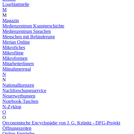
Loseblattstelle
M
M
Magazin
Medienzentrum Kunstgeschichte
Medienzentrum Sprachen
Menschen mit Behinderung
Merian Online
Mikrofiches
Mikrofilme
Mikroformen
MitarbeiterInnen
Mitnahmeregal
N
N
Nationallizenzen
Nachforschungsservice
Neuerwerbungen
Notebook-Taschen
N-Zyklop
O
O
Oeconomische Encyclopädie von J. G. Krünitz - DFG-Projekt
Öffnungszeiten
Online-Fernleihe