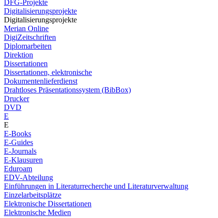
DFG-Projekte
Digitalisierungsprojekte
Digitalisierungsprojekte
Merian Online
DigiZeitschriften
Diplomarbeiten
Direktion
Dissertationen
Dissertationen, elektronische
Dokumentenlieferdienst
Drahtloses Präsentationssystem (BibBox)
Drucker
DVD
E
E
E-Books
E-Guides
E-Journals
E-Klausuren
Eduroam
EDV-Abteilung
Einführungen in Literaturrecherche und Literaturverwaltung
Einzelarbeitsplätze
Elektronische Dissertationen
Elektronische Medien