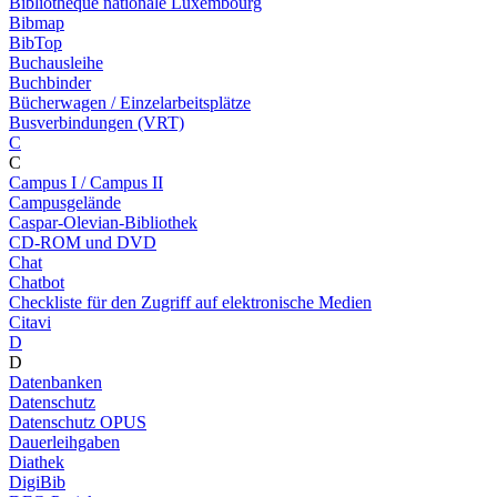
Bibliothèque nationale Luxembourg
Bibmap
BibTop
Buchausleihe
Buchbinder
Bücherwagen / Einzelarbeitsplätze
Busverbindungen (VRT)
C
C
Campus I / Campus II
Campusgelände
Caspar-Olevian-Bibliothek
CD-ROM und DVD
Chat
Chatbot
Checkliste für den Zugriff auf elektronische Medien
Citavi
D
D
Datenbanken
Datenschutz
Datenschutz OPUS
Dauerleihgaben
Diathek
DigiBib