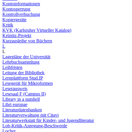
Kontoinformationen
Kontosperrung
Kontrollverbuchung
Kopiergeräte
Kritik
KVK (Karlsruher Virtueller Katalog)
Krünitz-Projekt
Kurzausleihe von Büchern
L
L
Lagepläne der Universität
Lehrbuchsammlung
Leihfristen
Leitung der Bibliothek
Lernplattform Stud.IP
Lesegerät für Mikroformen
Leserausweis
Lesesaal F (Campus II)
Library in a nutshell
Libri europae
Literaturdatenbanken
Literaturverwaltung mit Citavi
Literaturwerkstatt für Kinder- und Jugendliteratur
Lob-Kritik-Anregung-Beschwerde
Locher