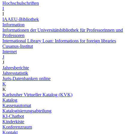
Hochschulschriften
I
I
IAAEU-Bibliothek
Information
Informationen der Universitätsbibliothek für Professorinnen und
Professoren
International Library Loan: Informations for foreign libraries
Cusanus-Institut
Internet
J
J
Jahresberichte
Jahresstatistik
Juris-Datenbanken online
K
K
Karlsruher Virtueller Katalog (KVK)
Katalog
Kassenautomat
Katalogisierungsabteilung
KI-Chatbot
Kinderkiste
Konferenzraum
Kontakt