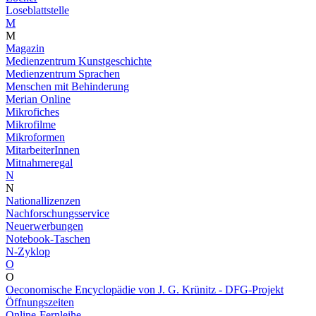
Loseblattstelle
M
M
Magazin
Medienzentrum Kunstgeschichte
Medienzentrum Sprachen
Menschen mit Behinderung
Merian Online
Mikrofiches
Mikrofilme
Mikroformen
MitarbeiterInnen
Mitnahmeregal
N
N
Nationallizenzen
Nachforschungsservice
Neuerwerbungen
Notebook-Taschen
N-Zyklop
O
O
Oeconomische Encyclopädie von J. G. Krünitz - DFG-Projekt
Öffnungszeiten
Online-Fernleihe