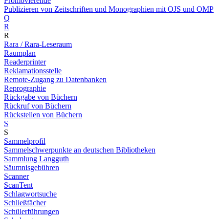
Promovierende
Publizieren von Zeitschriften und Monographien mit OJS und OMP
Q
R
R
Rara / Rara-Leseraum
Raumplan
Readerprinter
Reklamationsstelle
Remote-Zugang zu Datenbanken
Reprographie
Rückgabe von Büchern
Rückruf von Büchern
Rückstellen von Büchern
S
S
Sammelprofil
Sammelschwerpunkte an deutschen Bibliotheken
Sammlung Langguth
Säumnisgebühren
Scanner
ScanTent
Schlagwortsuche
Schließfächer
Schülerführungen