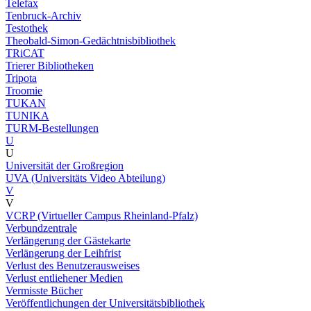
Telefax
Tenbruck-Archiv
Testothek
Theobald-Simon-Gedächtnisbibliothek
TRiCAT
Trierer Bibliotheken
Tripota
Troomie
TUKAN
TUNIKA
TURM-Bestellungen
U
U
Universität der Großregion
UVA (Universitäts Video Abteilung)
V
V
VCRP (Virtueller Campus Rheinland-Pfalz)
Verbundzentrale
Verlängerung der Gästekarte
Verlängerung der Leihfrist
Verlust des Benutzerausweises
Verlust entliehener Medien
Vermisste Bücher
Veröffentlichungen der Universitätsbibliothek