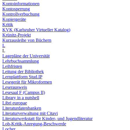
Kontoinformationen
Kontosperrung
Kontrollverbuchung
Kopiergeräte
Kritik
KVK (Karlsruher Virtueller Katalog)
Krünitz-Projekt
Kurzausleihe von Büchern
L
L
Lagepläne der Universität
Lehrbuchsammlung
Leihfristen
Leitung der Bibliothek
Lernplattform Stud.IP
Lesegerät für Mikroformen
Leserausweis
Lesesaal F (Campus II)
Library in a nutshell
Libri europae
Literaturdatenbanken
Literaturverwaltung mit Citavi
Literaturwerkstatt für Kinder- und Jugendliteratur
Lob-Kritik-Anregung-Beschwerde
Locher