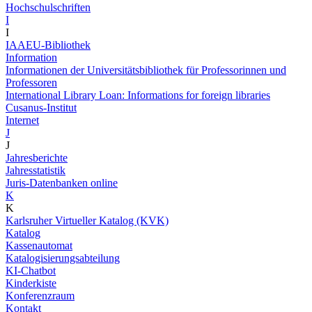
Hochschulschriften
I
I
IAAEU-Bibliothek
Information
Informationen der Universitätsbibliothek für Professorinnen und
Professoren
International Library Loan: Informations for foreign libraries
Cusanus-Institut
Internet
J
J
Jahresberichte
Jahresstatistik
Juris-Datenbanken online
K
K
Karlsruher Virtueller Katalog (KVK)
Katalog
Kassenautomat
Katalogisierungsabteilung
KI-Chatbot
Kinderkiste
Konferenzraum
Kontakt