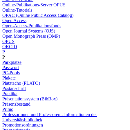
Online-Publikations-Server OPUS
Online-Tutorials
OPAC (Online Public Access Catalog)
Open Access
Open-Access-Publikationsfonds
Open Journal Systems (OJS)
Open Monograph Press (OMP)
OPUS
ORCID
P
P
Parkplätze
Passwort
PC-Pools
Plakate
Platztacho (PLATO)
Postanschrift
Praktika
Präsentationssystem (BibBox)
Präsenzbestand
Primo
Professorinnen und Professoren - Informationen der
Universitätsbibliothek
Promotionsordnungen