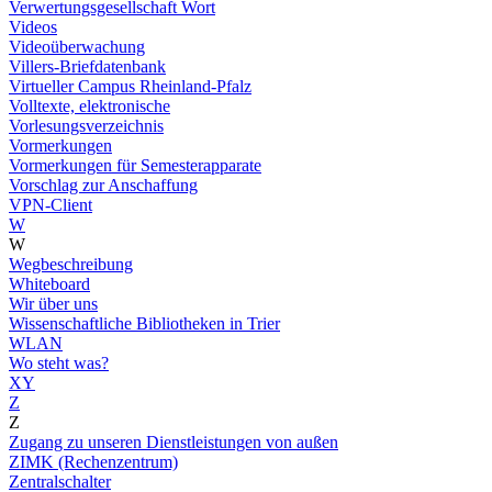
Verwertungsgesellschaft Wort
Videos
Videoüberwachung
Villers-Briefdatenbank
Virtueller Campus Rheinland-Pfalz
Volltexte, elektronische
Vorlesungsverzeichnis
Vormerkungen
Vormerkungen für Semesterapparate
Vorschlag zur Anschaffung
VPN-Client
W
W
Wegbeschreibung
Whiteboard
Wir über uns
Wissenschaftliche Bibliotheken in Trier
WLAN
Wo steht was?
XY
Z
Z
Zugang zu unseren Dienstleistungen von außen
ZIMK (Rechenzentrum)
Zentralschalter