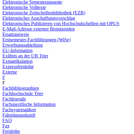
Elektronische Semesterapparate
Elektronische Volltexte
Elektronische Zeitschriftenbibliothek (EZB)
Elektronischer Anschaffungsvorschlag
Elektronisches Publizieren von Hochschulschriften mit OPUS
E-Mail-Adresse externer Benutzenden
Ersatzausweis
Erstsemester-Fachführungen (WiSe)
Erwerbungsabteilung
EU-Information
Exlibris an der UB Trier
Exmatrikulation
Expressfernleihe
Externe
F
F
Fachbibliographien
Fachhochschule Trier
Fachlesesäle
Fachspezifische Information
Fachsystematiken
Fahrplanauskunft
FAQ
Fax
Fernleihe