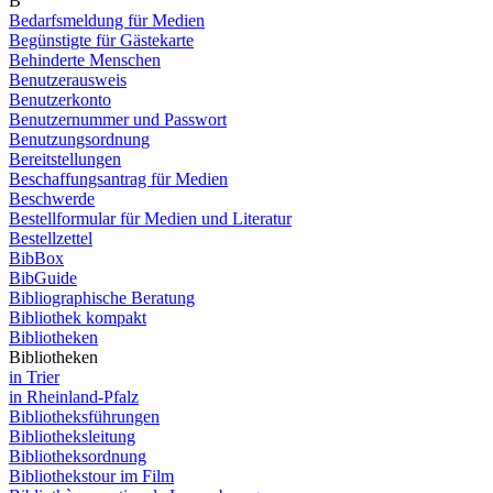
B
Bedarfsmeldung für Medien
Begünstigte für Gästekarte
Behinderte Menschen
Benutzerausweis
Benutzerkonto
Benutzernummer und Passwort
Benutzungsordnung
Bereitstellungen
Beschaffungsantrag für Medien
Beschwerde
Bestellformular für Medien und Literatur
Bestellzettel
BibBox
BibGuide
Bibliographische Beratung
Bibliothek kompakt
Bibliotheken
Bibliotheken
in Trier
in Rheinland-Pfalz
Bibliotheksführungen
Bibliotheksleitung
Bibliotheksordnung
Bibliothekstour im Film