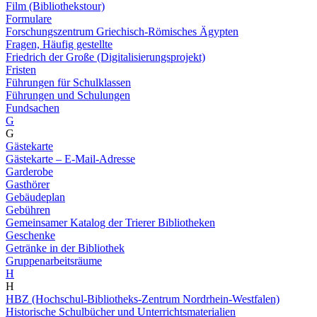
Film (Bibliothekstour)
Formulare
Forschungszentrum Griechisch-Römisches Ägypten
Fragen, Häufig gestellte
Friedrich der Große (Digitalisierungsprojekt)
Fristen
Führungen für Schulklassen
Führungen und Schulungen
Fundsachen
G
G
Gästekarte
Gästekarte – E-Mail-Adresse
Garderobe
Gasthörer
Gebäudeplan
Gebühren
Gemeinsamer Katalog der Trierer Bibliotheken
Geschenke
Getränke in der Bibliothek
Gruppenarbeitsräume
H
H
HBZ (Hochschul-Bibliotheks-Zentrum Nordrhein-Westfalen)
Historische Schulbücher und Unterrichtsmaterialien