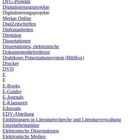
DFG-Projekte
Digitalisierungsprojekte
Digitalisierungsprojekte
Merian Online
DigiZeitschriften
Diplomarbeiten
Direktion
Dissertationen
Dissertationen, elektronische
Dokumentenlieferdienst
Drahtloses Präsentationssystem (BibBox)
Drucker
DVD
E
E
E-Books
E-Guides
E-Journals
E-Klausuren
Eduroam
EDV-Abteilung
Einführungen in Literaturrecherche und Literaturverwaltung
Einzelarbeitsplätze
Elektronische Dissertationen
Elektronische Medien