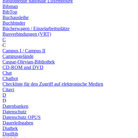
Bibliothèque nationale Luxembourg
Bibmap
BibTop
Buchausleihe
Buchbinder
Bücherwagen / Einzelarbeitsplätze
Busverbindungen (VRT)
C
C
Campus I / Campus II
Campusgelände
Caspar-Olevian-Bibliothek
CD-ROM und DVD
Chat
Chatbot
Checkliste für den Zugriff auf elektronische Medien
Citavi
D
D
Datenbanken
Datenschutz
Datenschutz OPUS
Dauerleihgaben
Diathek
DigiBib