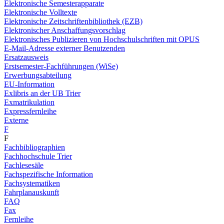
Elektronische Semesterapparate
Elektronische Volltexte
Elektronische Zeitschriftenbibliothek (EZB)
Elektronischer Anschaffungsvorschlag
Elektronisches Publizieren von Hochschulschriften mit OPUS
E-Mail-Adresse externer Benutzenden
Ersatzausweis
Erstsemester-Fachführungen (WiSe)
Erwerbungsabteilung
EU-Information
Exlibris an der UB Trier
Exmatrikulation
Expressfernleihe
Externe
F
F
Fachbibliographien
Fachhochschule Trier
Fachlesesäle
Fachspezifische Information
Fachsystematiken
Fahrplanauskunft
FAQ
Fax
Fernleihe