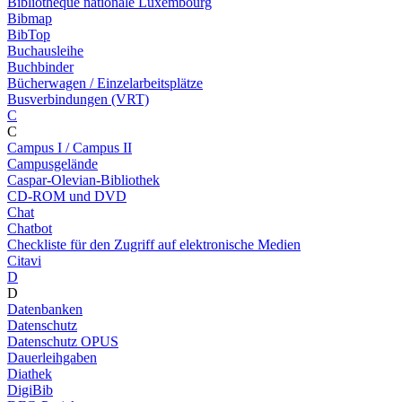
Bibliothèque nationale Luxembourg
Bibmap
BibTop
Buchausleihe
Buchbinder
Bücherwagen / Einzelarbeitsplätze
Busverbindungen (VRT)
C
C
Campus I / Campus II
Campusgelände
Caspar-Olevian-Bibliothek
CD-ROM und DVD
Chat
Chatbot
Checkliste für den Zugriff auf elektronische Medien
Citavi
D
D
Datenbanken
Datenschutz
Datenschutz OPUS
Dauerleihgaben
Diathek
DigiBib