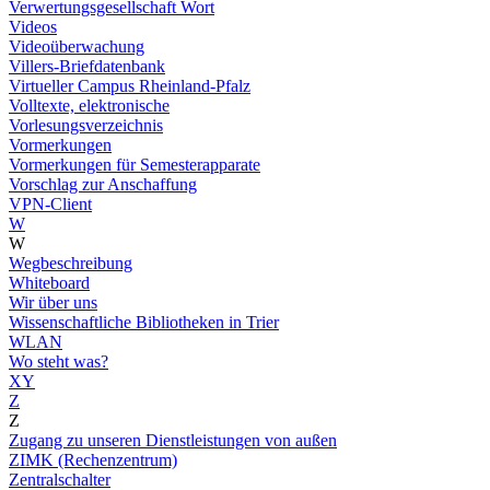
Verwertungsgesellschaft Wort
Videos
Videoüberwachung
Villers-Briefdatenbank
Virtueller Campus Rheinland-Pfalz
Volltexte, elektronische
Vorlesungsverzeichnis
Vormerkungen
Vormerkungen für Semesterapparate
Vorschlag zur Anschaffung
VPN-Client
W
W
Wegbeschreibung
Whiteboard
Wir über uns
Wissenschaftliche Bibliotheken in Trier
WLAN
Wo steht was?
XY
Z
Z
Zugang zu unseren Dienstleistungen von außen
ZIMK (Rechenzentrum)
Zentralschalter