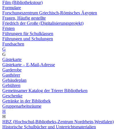
Film (Bibliothekstour)
Formulare
Forschungszentrum Griechisch-Römisches Ägypten
Fragen, Häufig gestellte
Friedrich der Große (Digitalisierungsprojekt)
Fristen
Führungen für Schulklassen
Führungen und Schulungen
Fundsachen
G
G
Gästekarte
Gästekarte – E-Mail-Adresse
Garderobe
Gasthörer
Gebäudeplan
Gebühren
Gemeinsamer Katalog der Trierer Bibliotheken
Geschenke
Getränke in der Bibliothek
Gruppenarbeitsräume
H
H
HBZ (Hochschul-Bibliotheks-Zentrum Nordrhein-Westfalen)
Historische Schulbücher und Unterrichtsmaterialien