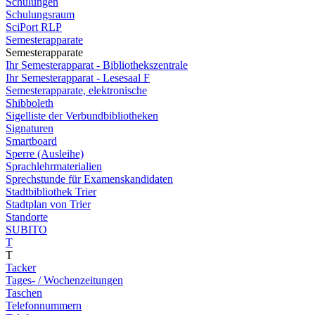
Schulungen
Schulungsraum
SciPort RLP
Semesterapparate
Semesterapparate
Ihr Semesterapparat - Bibliothekszentrale
Ihr Semesterapparat - Lesesaal F
Semesterapparate, elektronische
Shibboleth
Sigelliste der Verbundbibliotheken
Signaturen
Smartboard
Sperre (Ausleihe)
Sprachlehrmaterialien
Sprechstunde für Examenskandidaten
Stadtbibliothek Trier
Stadtplan von Trier
Standorte
SUBITO
T
T
Tacker
Tages- / Wochenzeitungen
Taschen
Telefonnummern