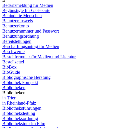
B
Bedarfsmeldung für Medien
Begünstigte für Gästekarte
Behinderte Menschen
Benutzerausweis
Benutzerkonto
Benutzernummer und Passwort
Benutzungsordnung
Bereitstellungen
Beschaffungsantrag für Medien
Beschwerde
Bestellformular für Medien und Literatur
Bestellzettel
BibBox
BibGuide
Bibliographische Beratung
Bibliothek kompakt
Bibliotheken
Bibliotheken
in Trier
in Rheinland-Pfalz
Bibliotheksführungen
Bibliotheksleitung
Bibliotheksordnung
Bibliothekstour im Film