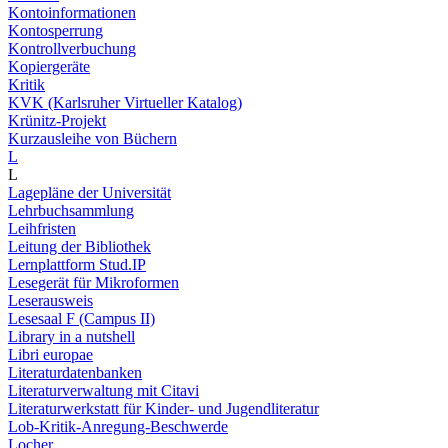
Kontoinformationen
Kontosperrung
Kontrollverbuchung
Kopiergeräte
Kritik
KVK (Karlsruher Virtueller Katalog)
Krünitz-Projekt
Kurzausleihe von Büchern
L
L
Lagepläne der Universität
Lehrbuchsammlung
Leihfristen
Leitung der Bibliothek
Lernplattform Stud.IP
Lesegerät für Mikroformen
Leserausweis
Lesesaal F (Campus II)
Library in a nutshell
Libri europae
Literaturdatenbanken
Literaturverwaltung mit Citavi
Literaturwerkstatt für Kinder- und Jugendliteratur
Lob-Kritik-Anregung-Beschwerde
Locher