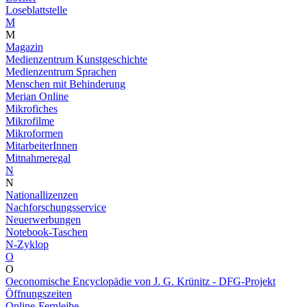
Loseblattstelle
M
M
Magazin
Medienzentrum Kunstgeschichte
Medienzentrum Sprachen
Menschen mit Behinderung
Merian Online
Mikrofiches
Mikrofilme
Mikroformen
MitarbeiterInnen
Mitnahmeregal
N
N
Nationallizenzen
Nachforschungsservice
Neuerwerbungen
Notebook-Taschen
N-Zyklop
O
O
Oeconomische Encyclopädie von J. G. Krünitz - DFG-Projekt
Öffnungszeiten
Online-Fernleihe