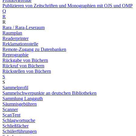
Promovierende
Publizieren von Zeitschriften und Monographien mit OJS und OMP
Q
R
R
Rara / Rara-Leseraum
Raumplan
Readerprinter
Reklamationsstelle
Remote-Zugang zu Datenbanken
Reprographie
Rückgabe von Büchern
Rückruf von Büchern
Rückstellen von Büchern
S
S
Sammelprofil
Sammelschwerpunkte an deutschen Bibliotheken
Sammlung Langguth
Säumnisgebühren
Scanner
ScanTent
Schlagwortsuche
Schließfächer
Schülerführungen