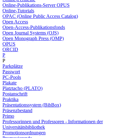
Online-Publikations-Server OPUS
Online-Tutorials
OPAC (Online Public Access Catalog)
Open Access
Open-Access-Publikationsfonds
Open Journal Systems (OJS)
Open Monograph Press (OMP)
OPUS
ORCID
P
P
Parkplätze
Passwort
PC-Pools
Plakate
Platztacho (PLATO)
Postanschrift
Praktika
Präsentationssystem (BibBox)
Präsenzbestand
Primo
Professorinnen und Professoren - Informationen der
Universitätsbibliothek
Promotionsordnungen