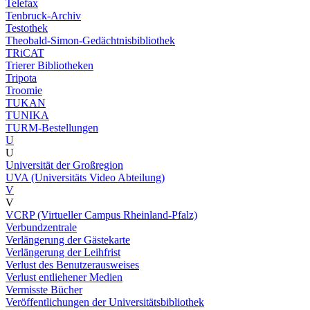
Telefax
Tenbruck-Archiv
Testothek
Theobald-Simon-Gedächtnisbibliothek
TRiCAT
Trierer Bibliotheken
Tripota
Troomie
TUKAN
TUNIKA
TURM-Bestellungen
U
U
Universität der Großregion
UVA (Universitäts Video Abteilung)
V
V
VCRP (Virtueller Campus Rheinland-Pfalz)
Verbundzentrale
Verlängerung der Gästekarte
Verlängerung der Leihfrist
Verlust des Benutzerausweises
Verlust entliehener Medien
Vermisste Bücher
Veröffentlichungen der Universitätsbibliothek