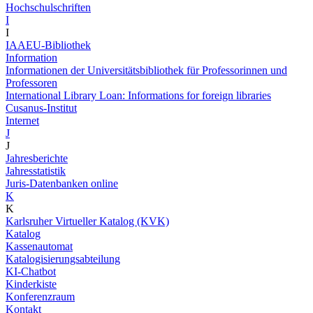
Hochschulschriften
I
I
IAAEU-Bibliothek
Information
Informationen der Universitätsbibliothek für Professorinnen und
Professoren
International Library Loan: Informations for foreign libraries
Cusanus-Institut
Internet
J
J
Jahresberichte
Jahresstatistik
Juris-Datenbanken online
K
K
Karlsruher Virtueller Katalog (KVK)
Katalog
Kassenautomat
Katalogisierungsabteilung
KI-Chatbot
Kinderkiste
Konferenzraum
Kontakt