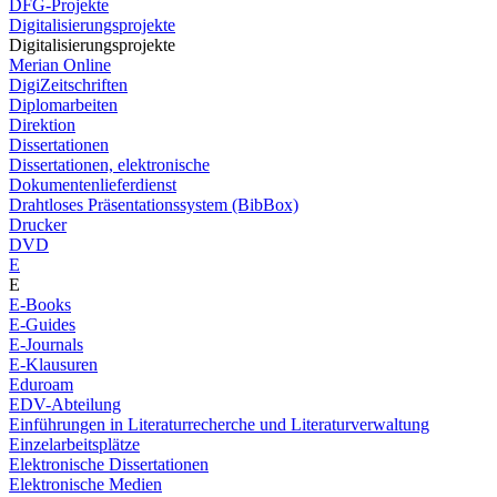
DFG-Projekte
Digitalisierungsprojekte
Digitalisierungsprojekte
Merian Online
DigiZeitschriften
Diplomarbeiten
Direktion
Dissertationen
Dissertationen, elektronische
Dokumentenlieferdienst
Drahtloses Präsentationssystem (BibBox)
Drucker
DVD
E
E
E-Books
E-Guides
E-Journals
E-Klausuren
Eduroam
EDV-Abteilung
Einführungen in Literaturrecherche und Literaturverwaltung
Einzelarbeitsplätze
Elektronische Dissertationen
Elektronische Medien