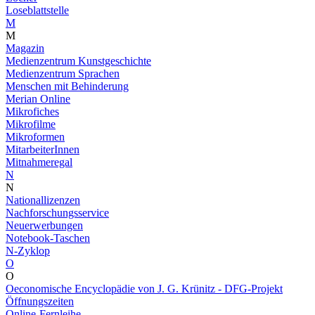
Loseblattstelle
M
M
Magazin
Medienzentrum Kunstgeschichte
Medienzentrum Sprachen
Menschen mit Behinderung
Merian Online
Mikrofiches
Mikrofilme
Mikroformen
MitarbeiterInnen
Mitnahmeregal
N
N
Nationallizenzen
Nachforschungsservice
Neuerwerbungen
Notebook-Taschen
N-Zyklop
O
O
Oeconomische Encyclopädie von J. G. Krünitz - DFG-Projekt
Öffnungszeiten
Online-Fernleihe