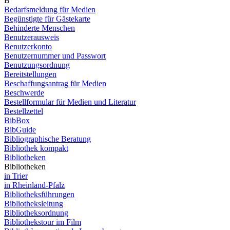
B
Bedarfsmeldung für Medien
Begünstigte für Gästekarte
Behinderte Menschen
Benutzerausweis
Benutzerkonto
Benutzernummer und Passwort
Benutzungsordnung
Bereitstellungen
Beschaffungsantrag für Medien
Beschwerde
Bestellformular für Medien und Literatur
Bestellzettel
BibBox
BibGuide
Bibliographische Beratung
Bibliothek kompakt
Bibliotheken
Bibliotheken
in Trier
in Rheinland-Pfalz
Bibliotheksführungen
Bibliotheksleitung
Bibliotheksordnung
Bibliothekstour im Film