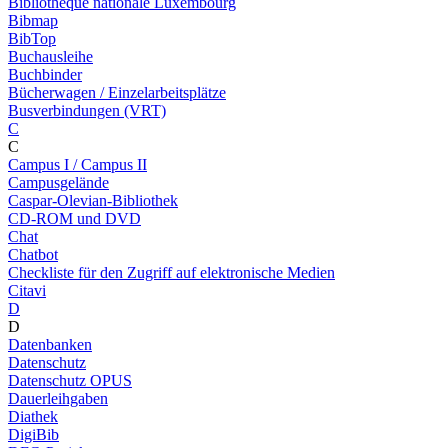
Bibliothèque nationale Luxembourg
Bibmap
BibTop
Buchausleihe
Buchbinder
Bücherwagen / Einzelarbeitsplätze
Busverbindungen (VRT)
C
C
Campus I / Campus II
Campusgelände
Caspar-Olevian-Bibliothek
CD-ROM und DVD
Chat
Chatbot
Checkliste für den Zugriff auf elektronische Medien
Citavi
D
D
Datenbanken
Datenschutz
Datenschutz OPUS
Dauerleihgaben
Diathek
DigiBib