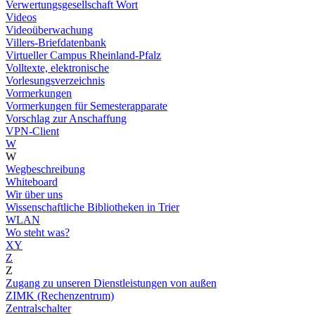
Verwertungsgesellschaft Wort
Videos
Videoüberwachung
Villers-Briefdatenbank
Virtueller Campus Rheinland-Pfalz
Volltexte, elektronische
Vorlesungsverzeichnis
Vormerkungen
Vormerkungen für Semesterapparate
Vorschlag zur Anschaffung
VPN-Client
W
W
Wegbeschreibung
Whiteboard
Wir über uns
Wissenschaftliche Bibliotheken in Trier
WLAN
Wo steht was?
XY
Z
Z
Zugang zu unseren Dienstleistungen von außen
ZIMK (Rechenzentrum)
Zentralschalter