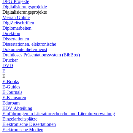
DFG-Projekte
Digitalisierungsprojekte
Digitalisierungsprojekte
Merian Online
DigiZeitschriften
Diplomarbeiten
Direktion
Dissertationen
Dissertationen, elektronische
Dokumentenlieferdienst
Drahtloses Präsentationssystem (BibBox)
Drucker
DVD
E
E
E-Books
E-Guides
E-Journals
E-Klausuren
Eduroam
EDV-Abteilung
Einführungen in Literaturrecherche und Literaturverwaltung
Einzelarbeitsplätze
Elektronische Dissertationen
Elektronische Medien