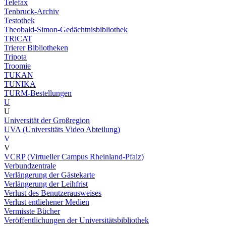
Telefax
Tenbruck-Archiv
Testothek
Theobald-Simon-Gedächtnisbibliothek
TRiCAT
Trierer Bibliotheken
Tripota
Troomie
TUKAN
TUNIKA
TURM-Bestellungen
U
U
Universität der Großregion
UVA (Universitäts Video Abteilung)
V
V
VCRP (Virtueller Campus Rheinland-Pfalz)
Verbundzentrale
Verlängerung der Gästekarte
Verlängerung der Leihfrist
Verlust des Benutzerausweises
Verlust entliehener Medien
Vermisste Bücher
Veröffentlichungen der Universitätsbibliothek