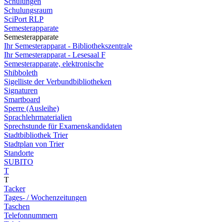
Schulungen
Schulungsraum
SciPort RLP
Semesterapparate
Semesterapparate
Ihr Semesterapparat - Bibliothekszentrale
Ihr Semesterapparat - Lesesaal F
Semesterapparate, elektronische
Shibboleth
Sigelliste der Verbundbibliotheken
Signaturen
Smartboard
Sperre (Ausleihe)
Sprachlehrmaterialien
Sprechstunde für Examenskandidaten
Stadtbibliothek Trier
Stadtplan von Trier
Standorte
SUBITO
T
T
Tacker
Tages- / Wochenzeitungen
Taschen
Telefonnummern