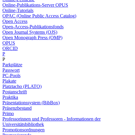
Online-Publikations-Server OPUS
Online-Tutorials
OPAC (Online Public Access Catalog)
Open Access
Open-Access-Publikationsfonds
Open Journal Systems (OJS)
Open Monograph Press (OMP)
OPUS
ORCID
P
P
Parkplätze
Passwort
PC-Pools
Plakate
Platztacho (PLATO)
Postanschrift
Praktika
Präsentationssystem (BibBox)
Präsenzbestand
Primo
Professorinnen und Professoren - Informationen der
Universitätsbibliothek
Promotionsordnungen