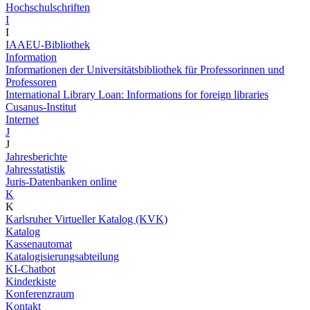
Hochschulschriften
I
I
IAAEU-Bibliothek
Information
Informationen der Universitätsbibliothek für Professorinnen und
Professoren
International Library Loan: Informations for foreign libraries
Cusanus-Institut
Internet
J
J
Jahresberichte
Jahresstatistik
Juris-Datenbanken online
K
K
Karlsruher Virtueller Katalog (KVK)
Katalog
Kassenautomat
Katalogisierungsabteilung
KI-Chatbot
Kinderkiste
Konferenzraum
Kontakt