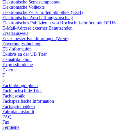
Elektronische Semesterapparate
Elektronische Volltexte
Elektronische Zeitschriftenbibliothek (EZB)
Elektronischer Anschaffungsvorschlag
Elektronisches Publizieren von Hochschulschriften mit OPUS
E-Mail-Adresse externer Benutzenden
Ersatzausweis
Erstsemester-Fachführungen (WiSe)
Erwerbungsabteilung
EU-Information
Exlibris an der UB Trier
Exmatrikulation
Expressfernleihe
Externe
F
F
Fachbibliographien
Fachhochschule Trier
Fachlesesäle
Fachspezifische Information
Fachsystematiken
Fahrplanauskunft
FAQ
Fax
Fernleihe