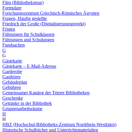
Film (Bibliothekstour)
Formulare
Forschungszentrum Griechisch-Römisches Ägypten
Fragen, Häufig gestellte
Friedrich der Große (Digitalisierungsprojekt)
Fristen
Führungen für Schulklassen
Führungen und Schulungen
Fundsachen
G
G
Gästekarte
Gästekarte – E-Mail-Adresse
Garderobe
Gasthörer
Gebäudeplan
Gebühren
Gemeinsamer Katalog der Trierer Bibliotheken
Geschenke
Getränke in der Bibliothek
Gruppenarbeitsräume
H
H
HBZ (Hochschul-Bibliotheks-Zentrum Nordrhein-Westfalen)
Historische Schulbücher und Unterrichtsmaterialien