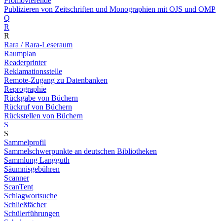
Promovierende
Publizieren von Zeitschriften und Monographien mit OJS und OMP
Q
R
R
Rara / Rara-Leseraum
Raumplan
Readerprinter
Reklamationsstelle
Remote-Zugang zu Datenbanken
Reprographie
Rückgabe von Büchern
Rückruf von Büchern
Rückstellen von Büchern
S
S
Sammelprofil
Sammelschwerpunkte an deutschen Bibliotheken
Sammlung Langguth
Säumnisgebühren
Scanner
ScanTent
Schlagwortsuche
Schließfächer
Schülerführungen