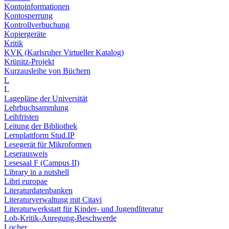
Kontoinformationen
Kontosperrung
Kontrollverbuchung
Kopiergeräte
Kritik
KVK (Karlsruher Virtueller Katalog)
Krünitz-Projekt
Kurzausleihe von Büchern
L
L
Lagepläne der Universität
Lehrbuchsammlung
Leihfristen
Leitung der Bibliothek
Lernplattform Stud.IP
Lesegerät für Mikroformen
Leserausweis
Lesesaal F (Campus II)
Library in a nutshell
Libri europae
Literaturdatenbanken
Literaturverwaltung mit Citavi
Literaturwerkstatt für Kinder- und Jugendliteratur
Lob-Kritik-Anregung-Beschwerde
Locher