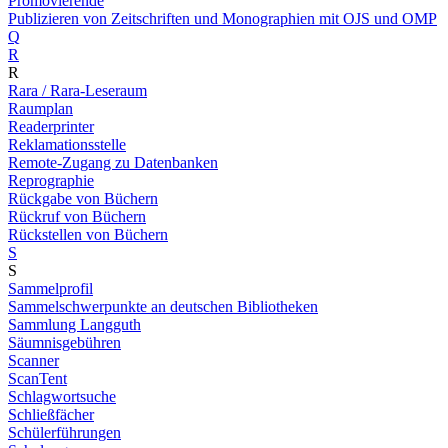
Promovierende
Publizieren von Zeitschriften und Monographien mit OJS und OMP
Q
R
R
Rara / Rara-Leseraum
Raumplan
Readerprinter
Reklamationsstelle
Remote-Zugang zu Datenbanken
Reprographie
Rückgabe von Büchern
Rückruf von Büchern
Rückstellen von Büchern
S
S
Sammelprofil
Sammelschwerpunkte an deutschen Bibliotheken
Sammlung Langguth
Säumnisgebühren
Scanner
ScanTent
Schlagwortsuche
Schließfächer
Schülerführungen