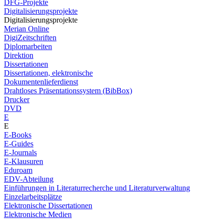
DFG-Projekte
Digitalisierungsprojekte
Digitalisierungsprojekte
Merian Online
DigiZeitschriften
Diplomarbeiten
Direktion
Dissertationen
Dissertationen, elektronische
Dokumentenlieferdienst
Drahtloses Präsentationssystem (BibBox)
Drucker
DVD
E
E
E-Books
E-Guides
E-Journals
E-Klausuren
Eduroam
EDV-Abteilung
Einführungen in Literaturrecherche und Literaturverwaltung
Einzelarbeitsplätze
Elektronische Dissertationen
Elektronische Medien