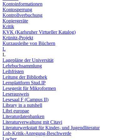
Kontoinformationen
Kontosperrung
Kontrollverbuchung
Kopiergeräte
Kritik
KVK (Karlsruher Virtueller Katalog)
Krünitz-Projekt
Kurzausleihe von Büchern
L
L
Lagepläne der Universität
Lehrbuchsammlung
Leihfristen
Leitung der Bibliothek
Lernplattform Stud.IP
Lesegerät für Mikroformen
Leserausweis
Lesesaal F (Campus II)
Library in a nutshell
Libri europae
Literaturdatenbanken
Literaturverwaltung mit Citavi
Literaturwerkstatt für Kinder- und Jugendliteratur
Lob-Kritik-Anregung-Beschwerde
Locher