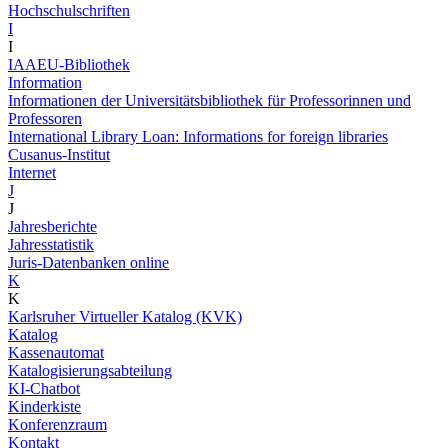
Hochschulschriften
I
I
IAAEU-Bibliothek
Information
Informationen der Universitätsbibliothek für Professorinnen und
Professoren
International Library Loan: Informations for foreign libraries
Cusanus-Institut
Internet
J
J
Jahresberichte
Jahresstatistik
Juris-Datenbanken online
K
K
Karlsruher Virtueller Katalog (KVK)
Katalog
Kassenautomat
Katalogisierungsabteilung
KI-Chatbot
Kinderkiste
Konferenzraum
Kontakt