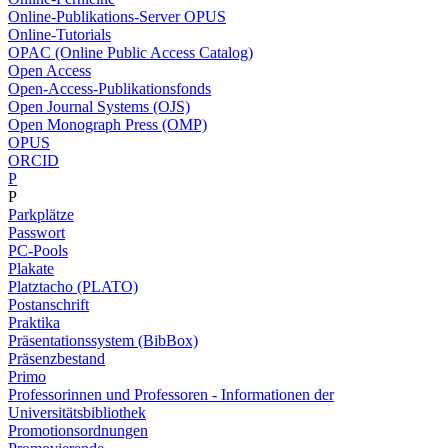
Online-Publikations-Server OPUS
Online-Tutorials
OPAC (Online Public Access Catalog)
Open Access
Open-Access-Publikationsfonds
Open Journal Systems (OJS)
Open Monograph Press (OMP)
OPUS
ORCID
P
P
Parkplätze
Passwort
PC-Pools
Plakate
Platztacho (PLATO)
Postanschrift
Praktika
Präsentationssystem (BibBox)
Präsenzbestand
Primo
Professorinnen und Professoren - Informationen der
Universitätsbibliothek
Promotionsordnungen