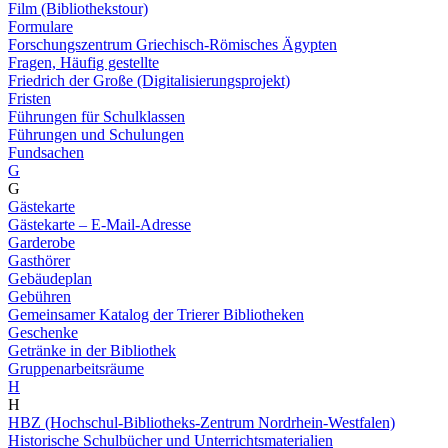
Film (Bibliothekstour)
Formulare
Forschungszentrum Griechisch-Römisches Ägypten
Fragen, Häufig gestellte
Friedrich der Große (Digitalisierungsprojekt)
Fristen
Führungen für Schulklassen
Führungen und Schulungen
Fundsachen
G
G
Gästekarte
Gästekarte – E-Mail-Adresse
Garderobe
Gasthörer
Gebäudeplan
Gebühren
Gemeinsamer Katalog der Trierer Bibliotheken
Geschenke
Getränke in der Bibliothek
Gruppenarbeitsräume
H
H
HBZ (Hochschul-Bibliotheks-Zentrum Nordrhein-Westfalen)
Historische Schulbücher und Unterrichtsmaterialien