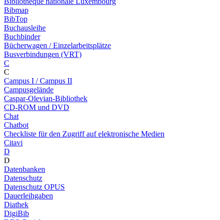
Bibliothèque nationale Luxembourg
Bibmap
BibTop
Buchausleihe
Buchbinder
Bücherwagen / Einzelarbeitsplätze
Busverbindungen (VRT)
C
C
Campus I / Campus II
Campusgelände
Caspar-Olevian-Bibliothek
CD-ROM und DVD
Chat
Chatbot
Checkliste für den Zugriff auf elektronische Medien
Citavi
D
D
Datenbanken
Datenschutz
Datenschutz OPUS
Dauerleihgaben
Diathek
DigiBib