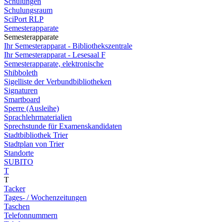
Schulungen
Schulungsraum
SciPort RLP
Semesterapparate
Semesterapparate
Ihr Semesterapparat - Bibliothekszentrale
Ihr Semesterapparat - Lesesaal F
Semesterapparate, elektronische
Shibboleth
Sigelliste der Verbundbibliotheken
Signaturen
Smartboard
Sperre (Ausleihe)
Sprachlehrmaterialien
Sprechstunde für Examenskandidaten
Stadtbibliothek Trier
Stadtplan von Trier
Standorte
SUBITO
T
T
Tacker
Tages- / Wochenzeitungen
Taschen
Telefonnummern