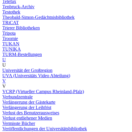
Telefax
Tenbruck-Archiv
Testothek
Theobald-Simon-Gedächtnisbibliothek
TRiCAT
Trierer Bibliotheken
Tripota
Troomie
TUKAN
TUNIKA
TURM-Bestellungen
U
U
Universität der Großregion
UVA (Universitäts Video Abteilung)
V
V
VCRP (Virtueller Campus Rheinland-Pfalz)
Verbundzentrale
Verlängerung der Gästekarte
Verlängerung der Leihfrist
Verlust des Benutzerausweises
Verlust entliehener Medien
Vermisste Bücher
Veröffentlichungen der Universitätsbibliothek