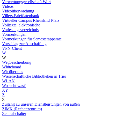
Verwertungsgesellschaft Wort
Videos
Videoüberwachung
Villers-Briefdatenbank
Virtueller Campus Rheinland-Pfalz
Volltexte, elektronische
Vorlesungsverzeichnis
Vormerkungen
Vormerkungen für Semesterapparate
Vorschlag zur Anschaffung
VPN-Client
W
W
Wegbeschreibung
Whiteboard
Wir über uns
Wissenschaftliche Bibliotheken in Trier
WLAN
Wo steht was?
XY
Z
Z
Zugang zu unseren Dienstleistungen von außen
ZIMK (Rechenzentrum)
Zentralschalter