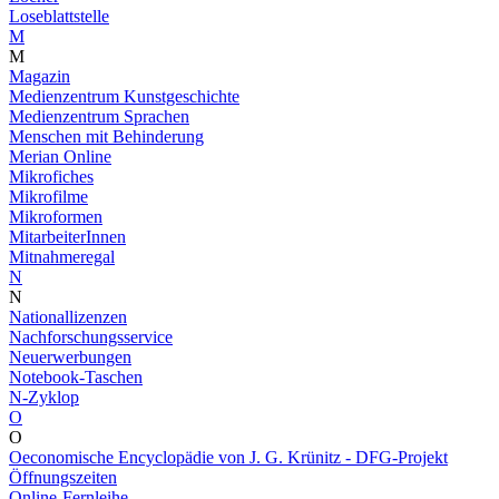
Loseblattstelle
M
M
Magazin
Medienzentrum Kunstgeschichte
Medienzentrum Sprachen
Menschen mit Behinderung
Merian Online
Mikrofiches
Mikrofilme
Mikroformen
MitarbeiterInnen
Mitnahmeregal
N
N
Nationallizenzen
Nachforschungsservice
Neuerwerbungen
Notebook-Taschen
N-Zyklop
O
O
Oeconomische Encyclopädie von J. G. Krünitz - DFG-Projekt
Öffnungszeiten
Online-Fernleihe