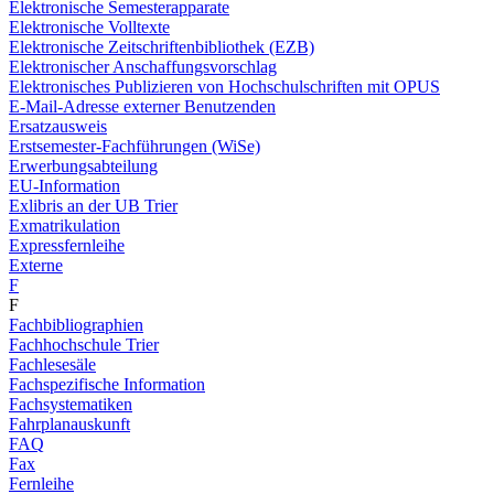
Elektronische Semesterapparate
Elektronische Volltexte
Elektronische Zeitschriftenbibliothek (EZB)
Elektronischer Anschaffungsvorschlag
Elektronisches Publizieren von Hochschulschriften mit OPUS
E-Mail-Adresse externer Benutzenden
Ersatzausweis
Erstsemester-Fachführungen (WiSe)
Erwerbungsabteilung
EU-Information
Exlibris an der UB Trier
Exmatrikulation
Expressfernleihe
Externe
F
F
Fachbibliographien
Fachhochschule Trier
Fachlesesäle
Fachspezifische Information
Fachsystematiken
Fahrplanauskunft
FAQ
Fax
Fernleihe