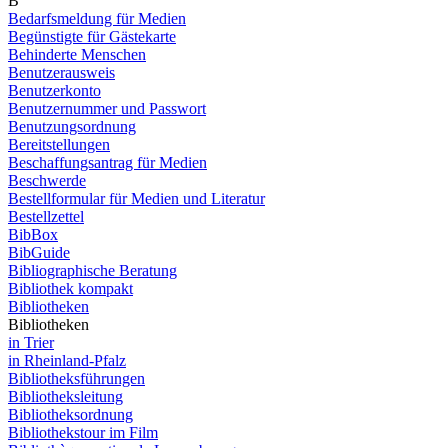
B
Bedarfsmeldung für Medien
Begünstigte für Gästekarte
Behinderte Menschen
Benutzerausweis
Benutzerkonto
Benutzernummer und Passwort
Benutzungsordnung
Bereitstellungen
Beschaffungsantrag für Medien
Beschwerde
Bestellformular für Medien und Literatur
Bestellzettel
BibBox
BibGuide
Bibliographische Beratung
Bibliothek kompakt
Bibliotheken
Bibliotheken
in Trier
in Rheinland-Pfalz
Bibliotheksführungen
Bibliotheksleitung
Bibliotheksordnung
Bibliothekstour im Film