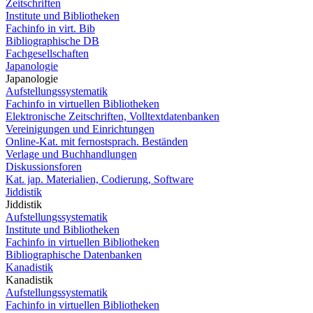
Zeitschriften
Institute und Bibliotheken
Fachinfo in virt. Bib
Bibliographische DB
Fachgesellschaften
Japanologie
Japanologie
Aufstellungssystematik
Fachinfo in virtuellen Bibliotheken
Elektronische Zeitschriften, Volltextdatenbanken
Vereinigungen und Einrichtungen
Online-Kat. mit fernostsprach. Beständen
Verlage und Buchhandlungen
Diskussionsforen
Kat. jap. Materialien, Codierung, Software
Jiddistik
Jiddistik
Aufstellungssystematik
Institute und Bibliotheken
Fachinfo in virtuellen Bibliotheken
Bibliographische Datenbanken
Kanadistik
Kanadistik
Aufstellungssystematik
Fachinfo in virtuellen Bibliotheken