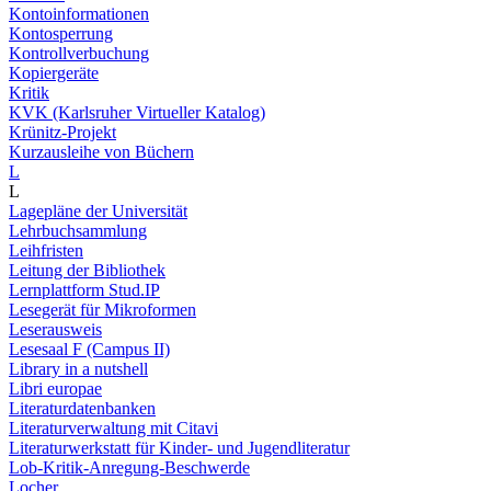
Kontoinformationen
Kontosperrung
Kontrollverbuchung
Kopiergeräte
Kritik
KVK (Karlsruher Virtueller Katalog)
Krünitz-Projekt
Kurzausleihe von Büchern
L
L
Lagepläne der Universität
Lehrbuchsammlung
Leihfristen
Leitung der Bibliothek
Lernplattform Stud.IP
Lesegerät für Mikroformen
Leserausweis
Lesesaal F (Campus II)
Library in a nutshell
Libri europae
Literaturdatenbanken
Literaturverwaltung mit Citavi
Literaturwerkstatt für Kinder- und Jugendliteratur
Lob-Kritik-Anregung-Beschwerde
Locher