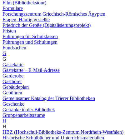
Film (Bibliothekstour)
Formulare
Forschungszentrum Griechisch-Römisches Ägypten
Fragen, Häufig gestellte
Friedrich der Große (Digitalisierungsprojekt)
Fristen
Führungen für Schulklassen
Führungen und Schulungen
Fundsachen
G
G
Gästekarte
Gästekarte – E-Mail-Adresse
Garderobe
Gasthörer
Gebäudeplan
Gebühren
Gemeinsamer Katalog der Trierer Bibliotheken
Geschenke
Getränke in der Bibliothek
Gruppenarbeitsräume
H
H
HBZ (Hochschul-Bibliotheks-Zentrum Nordrhein-Westfalen)
Historische Schulbücher und Unterrichtsmaterialien