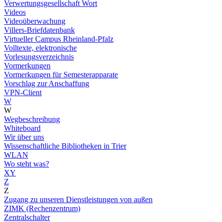
Verwertungsgesellschaft Wort
Videos
Videoüberwachung
Villers-Briefdatenbank
Virtueller Campus Rheinland-Pfalz
Volltexte, elektronische
Vorlesungsverzeichnis
Vormerkungen
Vormerkungen für Semesterapparate
Vorschlag zur Anschaffung
VPN-Client
W
W
Wegbeschreibung
Whiteboard
Wir über uns
Wissenschaftliche Bibliotheken in Trier
WLAN
Wo steht was?
XY
Z
Z
Zugang zu unseren Dienstleistungen von außen
ZIMK (Rechenzentrum)
Zentralschalter