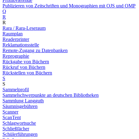
Promovierende
Publizieren von Zeitschriften und Monographien mit OJS und OMP
Q
R
R
Rara / Rara-Leseraum
Raumplan
Readerprinter
Reklamationsstelle
Remote-Zugang zu Datenbanken
Reprographie
Rückgabe von Büchern
Rückruf von Büchern
Rückstellen von Büchern
S
S
Sammelprofil
Sammelschwerpunkte an deutschen Bibliotheken
Sammlung Langguth
Säumnisgebühren
Scanner
ScanTent
Schlagwortsuche
Schließfächer
Schülerführungen