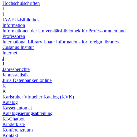
Hochschulschriften
I
I
IAAEU-Bibliothek
Information
Informationen der Universitätsbibliothek für Professorinnen und
Professoren
International Library Loan: Informations for foreign libraries
Cusanus-Institut
Internet
J
J
Jahresberichte
Jahresstatistik
Juris-Datenbanken online
K
K
Karlsruher Virtueller Katalog (KVK)
Katalog
Kassenautomat
Katalogisierungsabteilung
KI-Chatbot
Kinderkiste
Konferenzraum
Kontakt