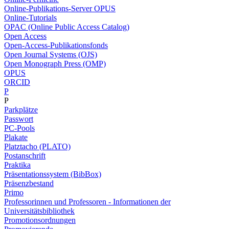
Online-Publikations-Server OPUS
Online-Tutorials
OPAC (Online Public Access Catalog)
Open Access
Open-Access-Publikationsfonds
Open Journal Systems (OJS)
Open Monograph Press (OMP)
OPUS
ORCID
P
P
Parkplätze
Passwort
PC-Pools
Plakate
Platztacho (PLATO)
Postanschrift
Praktika
Präsentationssystem (BibBox)
Präsenzbestand
Primo
Professorinnen und Professoren - Informationen der
Universitätsbibliothek
Promotionsordnungen