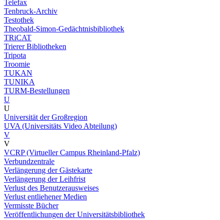
Telefax
Tenbruck-Archiv
Testothek
Theobald-Simon-Gedächtnisbibliothek
TRiCAT
Trierer Bibliotheken
Tripota
Troomie
TUKAN
TUNIKA
TURM-Bestellungen
U
U
Universität der Großregion
UVA (Universitäts Video Abteilung)
V
V
VCRP (Virtueller Campus Rheinland-Pfalz)
Verbundzentrale
Verlängerung der Gästekarte
Verlängerung der Leihfrist
Verlust des Benutzerausweises
Verlust entliehener Medien
Vermisste Bücher
Veröffentlichungen der Universitätsbibliothek