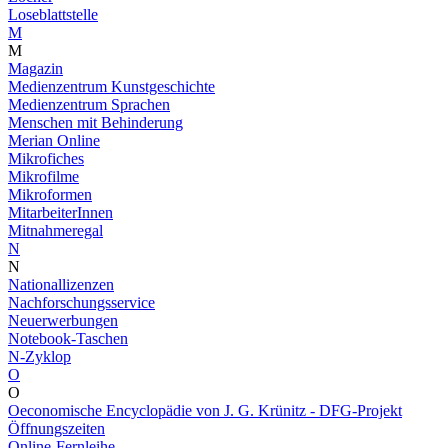
Loseblattstelle
M
M
Magazin
Medienzentrum Kunstgeschichte
Medienzentrum Sprachen
Menschen mit Behinderung
Merian Online
Mikrofiches
Mikrofilme
Mikroformen
MitarbeiterInnen
Mitnahmeregal
N
N
Nationallizenzen
Nachforschungsservice
Neuerwerbungen
Notebook-Taschen
N-Zyklop
O
O
Oeconomische Encyclopädie von J. G. Krünitz - DFG-Projekt
Öffnungszeiten
Online-Fernleihe