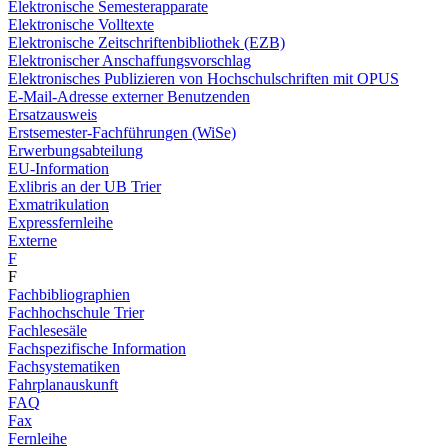
Elektronische Semesterapparate
Elektronische Volltexte
Elektronische Zeitschriftenbibliothek (EZB)
Elektronischer Anschaffungsvorschlag
Elektronisches Publizieren von Hochschulschriften mit OPUS
E-Mail-Adresse externer Benutzenden
Ersatzausweis
Erstsemester-Fachführungen (WiSe)
Erwerbungsabteilung
EU-Information
Exlibris an der UB Trier
Exmatrikulation
Expressfernleihe
Externe
F
F
Fachbibliographien
Fachhochschule Trier
Fachlesesäle
Fachspezifische Information
Fachsystematiken
Fahrplanauskunft
FAQ
Fax
Fernleihe