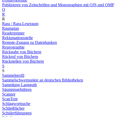
Promovierende
Publizieren von Zeitschriften und Monographien mit OJS und OMP
Q
R
R
Rara / Rara-Leseraum
Raumplan
Readerprinter
Reklamationsstelle
Remote-Zugang zu Datenbanken
Reprographie
Rückgabe von Büchern
Rückruf von Büchern
Rückstellen von Büchern
S
S
Sammelprofil
Sammelschwerpunkte an deutschen Bibliotheken
Sammlung Langguth
Säumnisgebühren
Scanner
ScanTent
Schlagwortsuche
Schließfächer
Schülerführungen