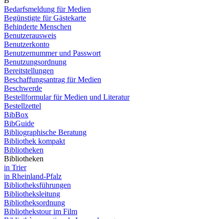
B
Bedarfsmeldung für Medien
Begünstigte für Gästekarte
Behinderte Menschen
Benutzerausweis
Benutzerkonto
Benutzernummer und Passwort
Benutzungsordnung
Bereitstellungen
Beschaffungsantrag für Medien
Beschwerde
Bestellformular für Medien und Literatur
Bestellzettel
BibBox
BibGuide
Bibliographische Beratung
Bibliothek kompakt
Bibliotheken
Bibliotheken
in Trier
in Rheinland-Pfalz
Bibliotheksführungen
Bibliotheksleitung
Bibliotheksordnung
Bibliothekstour im Film