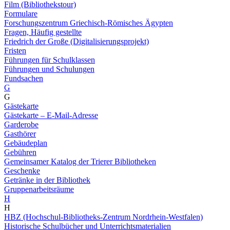
Film (Bibliothekstour)
Formulare
Forschungszentrum Griechisch-Römisches Ägypten
Fragen, Häufig gestellte
Friedrich der Große (Digitalisierungsprojekt)
Fristen
Führungen für Schulklassen
Führungen und Schulungen
Fundsachen
G
G
Gästekarte
Gästekarte – E-Mail-Adresse
Garderobe
Gasthörer
Gebäudeplan
Gebühren
Gemeinsamer Katalog der Trierer Bibliotheken
Geschenke
Getränke in der Bibliothek
Gruppenarbeitsräume
H
H
HBZ (Hochschul-Bibliotheks-Zentrum Nordrhein-Westfalen)
Historische Schulbücher und Unterrichtsmaterialien