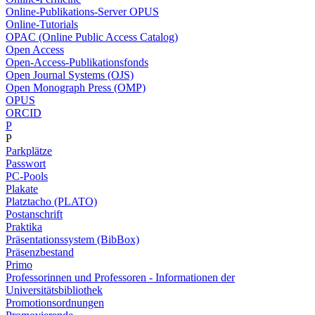
Online-Publikations-Server OPUS
Online-Tutorials
OPAC (Online Public Access Catalog)
Open Access
Open-Access-Publikationsfonds
Open Journal Systems (OJS)
Open Monograph Press (OMP)
OPUS
ORCID
P
P
Parkplätze
Passwort
PC-Pools
Plakate
Platztacho (PLATO)
Postanschrift
Praktika
Präsentationssystem (BibBox)
Präsenzbestand
Primo
Professorinnen und Professoren - Informationen der
Universitätsbibliothek
Promotionsordnungen