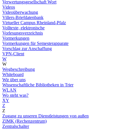
Verwertungsgesellschaft Wort
Videos
Videoüberwachung
Villers-Briefdatenbank
Virtueller Campus Rheinland-Pfalz
Volltexte, elektronische
Vorlesungsverzeichnis
Vormerkungen
Vormerkungen für Semesterapparate
Vorschlag zur Anschaffung
VPN-Client
W
W
Wegbeschreibung
Whiteboard
Wir über uns
Wissenschaftliche Bibliotheken in Trier
WLAN
Wo steht was?
XY
Z
Z
Zugang zu unseren Dienstleistungen von außen
ZIMK (Rechenzentrum)
Zentralschalter