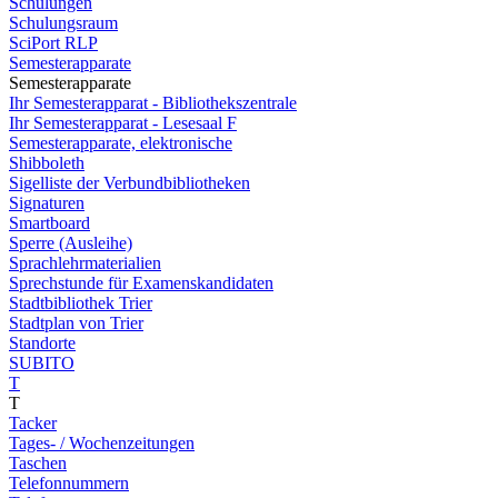
Schulungen
Schulungsraum
SciPort RLP
Semesterapparate
Semesterapparate
Ihr Semesterapparat - Bibliothekszentrale
Ihr Semesterapparat - Lesesaal F
Semesterapparate, elektronische
Shibboleth
Sigelliste der Verbundbibliotheken
Signaturen
Smartboard
Sperre (Ausleihe)
Sprachlehrmaterialien
Sprechstunde für Examenskandidaten
Stadtbibliothek Trier
Stadtplan von Trier
Standorte
SUBITO
T
T
Tacker
Tages- / Wochenzeitungen
Taschen
Telefonnummern