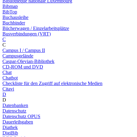
Bibliothèque nationale Luxembourg
Bibmap
BibTop
Buchausleihe
Buchbinder
Bücherwagen / Einzelarbeitsplätze
Busverbindungen (VRT)
C
C
Campus I / Campus II
Campusgelände
Caspar-Olevian-Bibliothek
CD-ROM und DVD
Chat
Chatbot
Checkliste für den Zugriff auf elektronische Medien
Citavi
D
D
Datenbanken
Datenschutz
Datenschutz OPUS
Dauerleihgaben
Diathek
DigiBib