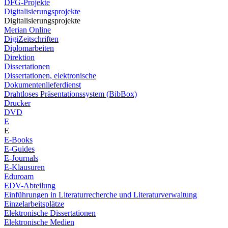
DFG-Projekte
Digitalisierungsprojekte
Digitalisierungsprojekte
Merian Online
DigiZeitschriften
Diplomarbeiten
Direktion
Dissertationen
Dissertationen, elektronische
Dokumentenlieferdienst
Drahtloses Präsentationssystem (BibBox)
Drucker
DVD
E
E
E-Books
E-Guides
E-Journals
E-Klausuren
Eduroam
EDV-Abteilung
Einführungen in Literaturrecherche und Literaturverwaltung
Einzelarbeitsplätze
Elektronische Dissertationen
Elektronische Medien