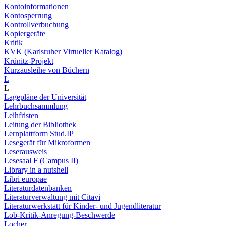
Kontoinformationen
Kontosperrung
Kontrollverbuchung
Kopiergeräte
Kritik
KVK (Karlsruher Virtueller Katalog)
Krünitz-Projekt
Kurzausleihe von Büchern
L
L
Lagepläne der Universität
Lehrbuchsammlung
Leihfristen
Leitung der Bibliothek
Lernplattform Stud.IP
Lesegerät für Mikroformen
Leserausweis
Lesesaal F (Campus II)
Library in a nutshell
Libri europae
Literaturdatenbanken
Literaturverwaltung mit Citavi
Literaturwerkstatt für Kinder- und Jugendliteratur
Lob-Kritik-Anregung-Beschwerde
Locher