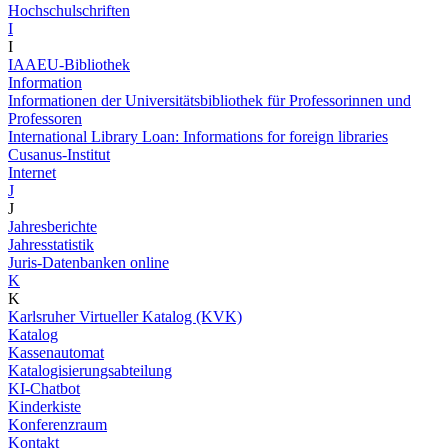
Hochschulschriften
I
I
IAAEU-Bibliothek
Information
Informationen der Universitätsbibliothek für Professorinnen und
Professoren
International Library Loan: Informations for foreign libraries
Cusanus-Institut
Internet
J
J
Jahresberichte
Jahresstatistik
Juris-Datenbanken online
K
K
Karlsruher Virtueller Katalog (KVK)
Katalog
Kassenautomat
Katalogisierungsabteilung
KI-Chatbot
Kinderkiste
Konferenzraum
Kontakt