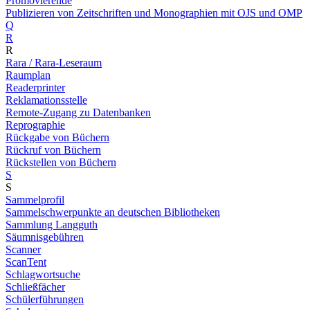
Promovierende
Publizieren von Zeitschriften und Monographien mit OJS und OMP
Q
R
R
Rara / Rara-Leseraum
Raumplan
Readerprinter
Reklamationsstelle
Remote-Zugang zu Datenbanken
Reprographie
Rückgabe von Büchern
Rückruf von Büchern
Rückstellen von Büchern
S
S
Sammelprofil
Sammelschwerpunkte an deutschen Bibliotheken
Sammlung Langguth
Säumnisgebühren
Scanner
ScanTent
Schlagwortsuche
Schließfächer
Schülerführungen