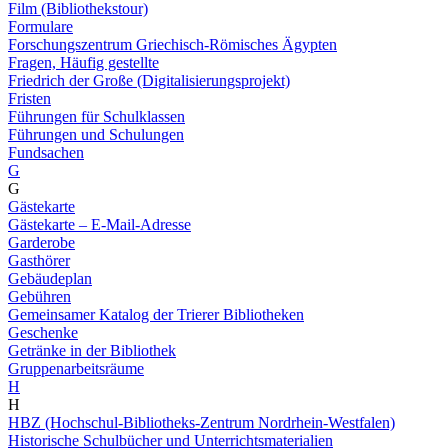
Film (Bibliothekstour)
Formulare
Forschungszentrum Griechisch-Römisches Ägypten
Fragen, Häufig gestellte
Friedrich der Große (Digitalisierungsprojekt)
Fristen
Führungen für Schulklassen
Führungen und Schulungen
Fundsachen
G
G
Gästekarte
Gästekarte – E-Mail-Adresse
Garderobe
Gasthörer
Gebäudeplan
Gebühren
Gemeinsamer Katalog der Trierer Bibliotheken
Geschenke
Getränke in der Bibliothek
Gruppenarbeitsräume
H
H
HBZ (Hochschul-Bibliotheks-Zentrum Nordrhein-Westfalen)
Historische Schulbücher und Unterrichtsmaterialien