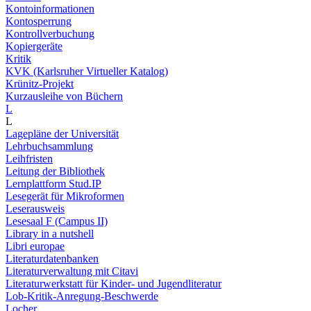
Kontoinformationen
Kontosperrung
Kontrollverbuchung
Kopiergeräte
Kritik
KVK (Karlsruher Virtueller Katalog)
Krünitz-Projekt
Kurzausleihe von Büchern
L
L
Lagepläne der Universität
Lehrbuchsammlung
Leihfristen
Leitung der Bibliothek
Lernplattform Stud.IP
Lesegerät für Mikroformen
Leserausweis
Lesesaal F (Campus II)
Library in a nutshell
Libri europae
Literaturdatenbanken
Literaturverwaltung mit Citavi
Literaturwerkstatt für Kinder- und Jugendliteratur
Lob-Kritik-Anregung-Beschwerde
Locher