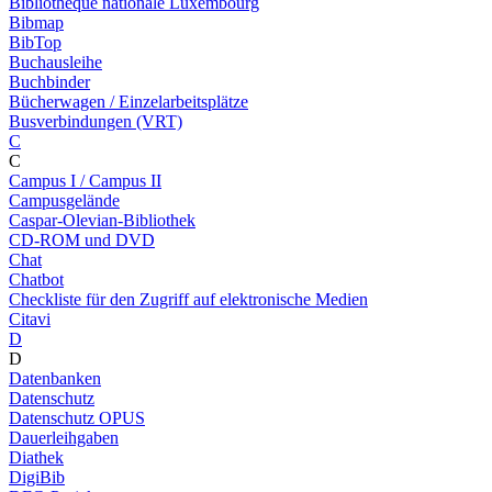
Bibliothèque nationale Luxembourg
Bibmap
BibTop
Buchausleihe
Buchbinder
Bücherwagen / Einzelarbeitsplätze
Busverbindungen (VRT)
C
C
Campus I / Campus II
Campusgelände
Caspar-Olevian-Bibliothek
CD-ROM und DVD
Chat
Chatbot
Checkliste für den Zugriff auf elektronische Medien
Citavi
D
D
Datenbanken
Datenschutz
Datenschutz OPUS
Dauerleihgaben
Diathek
DigiBib