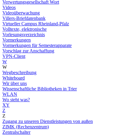
Verwertungsgesellschaft Wort
Videos
Videoüberwachung
Villers-Briefdatenbank
Virtueller Campus Rheinland-Pfalz
Volltexte, elektronische
Vorlesungsverzeichnis
Vormerkungen
Vormerkungen für Semesterapparate
Vorschlag zur Anschaffung
VPN-Client
W
W
Wegbeschreibung
Whiteboard
Wir über uns
Wissenschaftliche Bibliotheken in Trier
WLAN
Wo steht was?
XY
Z
Z
Zugang zu unseren Dienstleistungen von außen
ZIMK (Rechenzentrum)
Zentralschalter