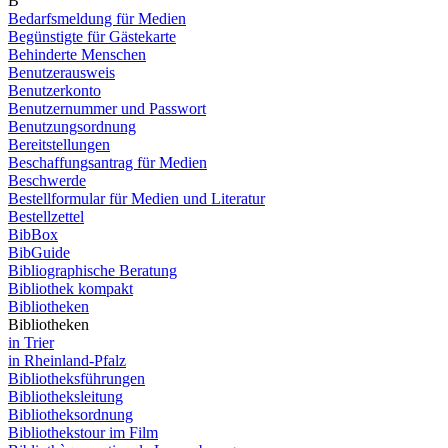
B
Bedarfsmeldung für Medien
Begünstigte für Gästekarte
Behinderte Menschen
Benutzerausweis
Benutzerkonto
Benutzernummer und Passwort
Benutzungsordnung
Bereitstellungen
Beschaffungsantrag für Medien
Beschwerde
Bestellformular für Medien und Literatur
Bestellzettel
BibBox
BibGuide
Bibliographische Beratung
Bibliothek kompakt
Bibliotheken
Bibliotheken
in Trier
in Rheinland-Pfalz
Bibliotheksführungen
Bibliotheksleitung
Bibliotheksordnung
Bibliothekstour im Film