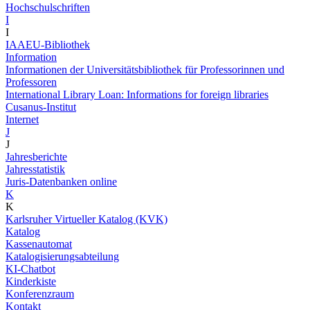
Hochschulschriften
I
I
IAAEU-Bibliothek
Information
Informationen der Universitätsbibliothek für Professorinnen und
Professoren
International Library Loan: Informations for foreign libraries
Cusanus-Institut
Internet
J
J
Jahresberichte
Jahresstatistik
Juris-Datenbanken online
K
K
Karlsruher Virtueller Katalog (KVK)
Katalog
Kassenautomat
Katalogisierungsabteilung
KI-Chatbot
Kinderkiste
Konferenzraum
Kontakt