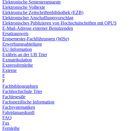
Elektronische Semesterapparate
Elektronische Volltexte
Elektronische Zeitschriftenbibliothek (EZB)
Elektronischer Anschaffungsvorschlag
Elektronisches Publizieren von Hochschulschriften mit OPUS
E-Mail-Adresse externer Benutzenden
Ersatzausweis
Erstsemester-Fachführungen (WiSe)
Erwerbungsabteilung
EU-Information
Exlibris an der UB Trier
Exmatrikulation
Expressfernleihe
Externe
F
F
Fachbibliographien
Fachhochschule Trier
Fachlesesäle
Fachspezifische Information
Fachsystematiken
Fahrplanauskunft
FAQ
Fax
Fernleihe