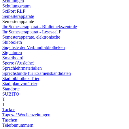
Schulungen
Schulungsraum
SciPort RLP
Semesterapparate
Semesterapparate
Ihr Semesterapparat - Bibliothekszentrale
Ihr Semesterapparat - Lesesaal F
Semesterapparate, elektronische
Shibboleth
Sigelliste der Verbundbibliotheken
Signaturen
Smartboard
Sperre (Ausleihe)
Sprachlehrmaterialien
Sprechstunde für Examenskandidaten
Stadtbibliothek Trier
Stadtplan von Trier
Standorte
SUBITO
T
T
Tacker
Tages- / Wochenzeitungen
Taschen
Telefonnummern