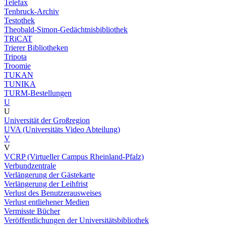
Telefax
Tenbruck-Archiv
Testothek
Theobald-Simon-Gedächtnisbibliothek
TRiCAT
Trierer Bibliotheken
Tripota
Troomie
TUKAN
TUNIKA
TURM-Bestellungen
U
U
Universität der Großregion
UVA (Universitäts Video Abteilung)
V
V
VCRP (Virtueller Campus Rheinland-Pfalz)
Verbundzentrale
Verlängerung der Gästekarte
Verlängerung der Leihfrist
Verlust des Benutzerausweises
Verlust entliehener Medien
Vermisste Bücher
Veröffentlichungen der Universitätsbibliothek