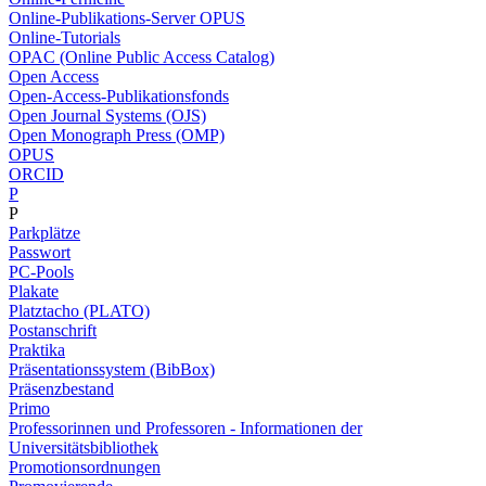
Online-Publikations-Server OPUS
Online-Tutorials
OPAC (Online Public Access Catalog)
Open Access
Open-Access-Publikationsfonds
Open Journal Systems (OJS)
Open Monograph Press (OMP)
OPUS
ORCID
P
P
Parkplätze
Passwort
PC-Pools
Plakate
Platztacho (PLATO)
Postanschrift
Praktika
Präsentationssystem (BibBox)
Präsenzbestand
Primo
Professorinnen und Professoren - Informationen der
Universitätsbibliothek
Promotionsordnungen