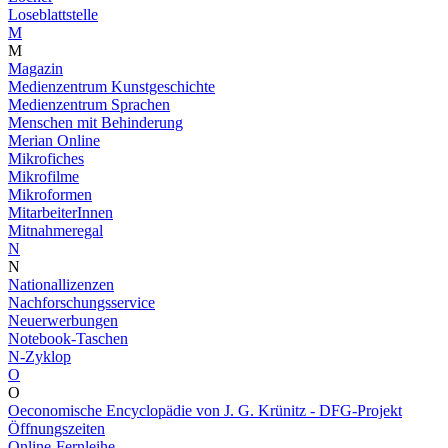
Loseblattstelle
M
M
Magazin
Medienzentrum Kunstgeschichte
Medienzentrum Sprachen
Menschen mit Behinderung
Merian Online
Mikrofiches
Mikrofilme
Mikroformen
MitarbeiterInnen
Mitnahmeregal
N
N
Nationallizenzen
Nachforschungsservice
Neuerwerbungen
Notebook-Taschen
N-Zyklop
O
O
Oeconomische Encyclopädie von J. G. Krünitz - DFG-Projekt
Öffnungszeiten
Online-Fernleihe