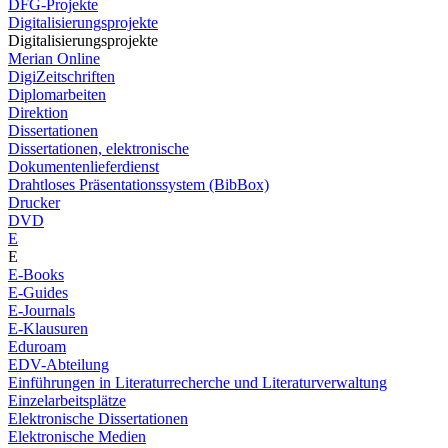
DFG-Projekte
Digitalisierungsprojekte
Digitalisierungsprojekte
Merian Online
DigiZeitschriften
Diplomarbeiten
Direktion
Dissertationen
Dissertationen, elektronische
Dokumentenlieferdienst
Drahtloses Präsentationssystem (BibBox)
Drucker
DVD
E
E
E-Books
E-Guides
E-Journals
E-Klausuren
Eduroam
EDV-Abteilung
Einführungen in Literaturrecherche und Literaturverwaltung
Einzelarbeitsplätze
Elektronische Dissertationen
Elektronische Medien