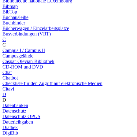
Bibliothèque nationale Luxembourg
Bibmap
BibTop
Buchausleihe
Buchbinder
Bücherwagen / Einzelarbeitsplätze
Busverbindungen (VRT)
C
C
Campus I / Campus II
Campusgelände
Caspar-Olevian-Bibliothek
CD-ROM und DVD
Chat
Chatbot
Checkliste für den Zugriff auf elektronische Medien
Citavi
D
D
Datenbanken
Datenschutz
Datenschutz OPUS
Dauerleihgaben
Diathek
DigiBib