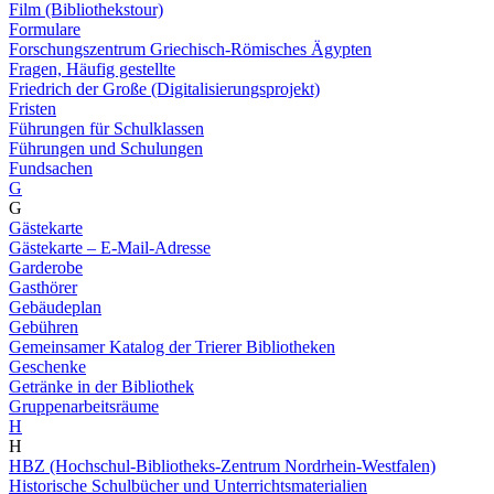
Film (Bibliothekstour)
Formulare
Forschungszentrum Griechisch-Römisches Ägypten
Fragen, Häufig gestellte
Friedrich der Große (Digitalisierungsprojekt)
Fristen
Führungen für Schulklassen
Führungen und Schulungen
Fundsachen
G
G
Gästekarte
Gästekarte – E-Mail-Adresse
Garderobe
Gasthörer
Gebäudeplan
Gebühren
Gemeinsamer Katalog der Trierer Bibliotheken
Geschenke
Getränke in der Bibliothek
Gruppenarbeitsräume
H
H
HBZ (Hochschul-Bibliotheks-Zentrum Nordrhein-Westfalen)
Historische Schulbücher und Unterrichtsmaterialien