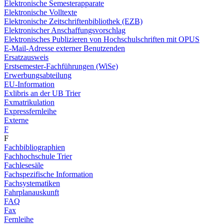
Elektronische Semesterapparate
Elektronische Volltexte
Elektronische Zeitschriftenbibliothek (EZB)
Elektronischer Anschaffungsvorschlag
Elektronisches Publizieren von Hochschulschriften mit OPUS
E-Mail-Adresse externer Benutzenden
Ersatzausweis
Erstsemester-Fachführungen (WiSe)
Erwerbungsabteilung
EU-Information
Exlibris an der UB Trier
Exmatrikulation
Expressfernleihe
Externe
F
F
Fachbibliographien
Fachhochschule Trier
Fachlesesäle
Fachspezifische Information
Fachsystematiken
Fahrplanauskunft
FAQ
Fax
Fernleihe