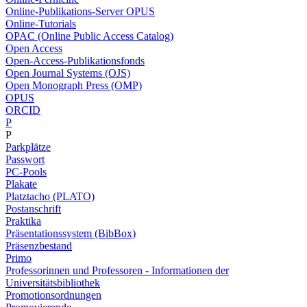
Online-Publikations-Server OPUS
Online-Tutorials
OPAC (Online Public Access Catalog)
Open Access
Open-Access-Publikationsfonds
Open Journal Systems (OJS)
Open Monograph Press (OMP)
OPUS
ORCID
P
P
Parkplätze
Passwort
PC-Pools
Plakate
Platztacho (PLATO)
Postanschrift
Praktika
Präsentationssystem (BibBox)
Präsenzbestand
Primo
Professorinnen und Professoren - Informationen der
Universitätsbibliothek
Promotionsordnungen