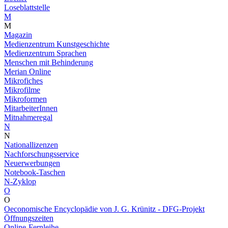
Loseblattstelle
M
M
Magazin
Medienzentrum Kunstgeschichte
Medienzentrum Sprachen
Menschen mit Behinderung
Merian Online
Mikrofiches
Mikrofilme
Mikroformen
MitarbeiterInnen
Mitnahmeregal
N
N
Nationallizenzen
Nachforschungsservice
Neuerwerbungen
Notebook-Taschen
N-Zyklop
O
O
Oeconomische Encyclopädie von J. G. Krünitz - DFG-Projekt
Öffnungszeiten
Online-Fernleihe