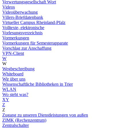
Verwertungsgesellschaft Wort
Videos
Videoüberwachung
Villers-Briefdatenbank
Virtueller Campus Rheinland-Pfalz
Volltexte, elektronische
Vorlesungsverzeichnis
Vormerkungen
Vormerkungen für Semesterapparate
Vorschlag zur Anschaffung
VPN-Client
W
W
Wegbeschreibung
Whiteboard
Wir über uns
Wissenschaftliche Bibliotheken in Trier
WLAN
Wo steht was?
XY
Z
Z
Zugang zu unseren Dienstleistungen von außen
ZIMK (Rechenzentrum)
Zentralschalter