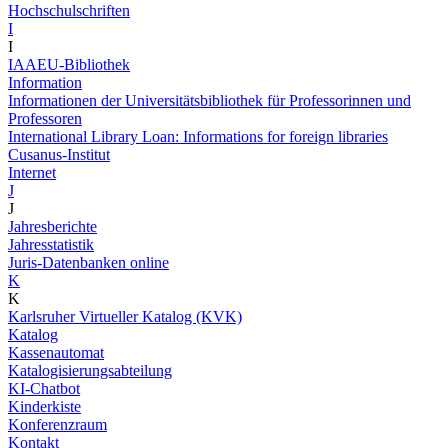
Hochschulschriften
I
I
IAAEU-Bibliothek
Information
Informationen der Universitätsbibliothek für Professorinnen und
Professoren
International Library Loan: Informations for foreign libraries
Cusanus-Institut
Internet
J
J
Jahresberichte
Jahresstatistik
Juris-Datenbanken online
K
K
Karlsruher Virtueller Katalog (KVK)
Katalog
Kassenautomat
Katalogisierungsabteilung
KI-Chatbot
Kinderkiste
Konferenzraum
Kontakt