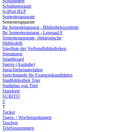
Schulungen
Schulungsraum
SciPort RLP
Semesterapparate
Semesterapparate
Ihr Semesterapparat - Bibliothekszentrale
Ihr Semesterapparat - Lesesaal F
Semesterapparate, elektronische
Shibboleth
Sigelliste der Verbundbibliotheken
Signaturen
Smartboard
Sperre (Ausleihe)
Sprachlehrmaterialien
Sprechstunde für Examenskandidaten
Stadtbibliothek Trier
Stadtplan von Trier
Standorte
SUBITO
T
T
Tacker
Tages- / Wochenzeitungen
Taschen
Telefonnummern