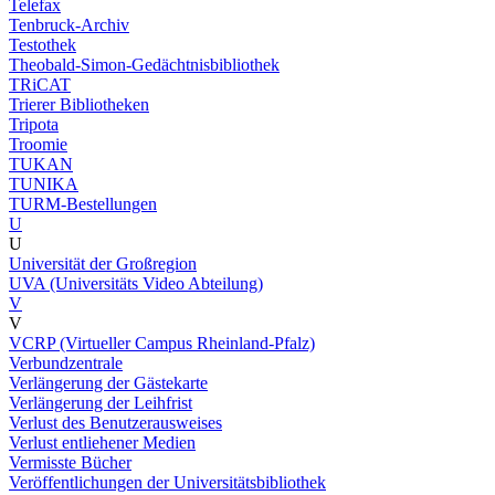
Telefax
Tenbruck-Archiv
Testothek
Theobald-Simon-Gedächtnisbibliothek
TRiCAT
Trierer Bibliotheken
Tripota
Troomie
TUKAN
TUNIKA
TURM-Bestellungen
U
U
Universität der Großregion
UVA (Universitäts Video Abteilung)
V
V
VCRP (Virtueller Campus Rheinland-Pfalz)
Verbundzentrale
Verlängerung der Gästekarte
Verlängerung der Leihfrist
Verlust des Benutzerausweises
Verlust entliehener Medien
Vermisste Bücher
Veröffentlichungen der Universitätsbibliothek