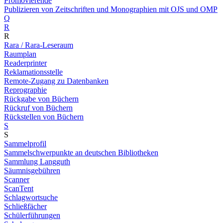
Promovierende
Publizieren von Zeitschriften und Monographien mit OJS und OMP
Q
R
R
Rara / Rara-Leseraum
Raumplan
Readerprinter
Reklamationsstelle
Remote-Zugang zu Datenbanken
Reprographie
Rückgabe von Büchern
Rückruf von Büchern
Rückstellen von Büchern
S
S
Sammelprofil
Sammelschwerpunkte an deutschen Bibliotheken
Sammlung Langguth
Säumnisgebühren
Scanner
ScanTent
Schlagwortsuche
Schließfächer
Schülerführungen