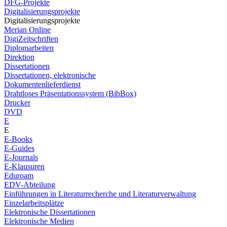
DFG-Projekte
Digitalisierungsprojekte
Digitalisierungsprojekte
Merian Online
DigiZeitschriften
Diplomarbeiten
Direktion
Dissertationen
Dissertationen, elektronische
Dokumentenlieferdienst
Drahtloses Präsentationssystem (BibBox)
Drucker
DVD
E
E
E-Books
E-Guides
E-Journals
E-Klausuren
Eduroam
EDV-Abteilung
Einführungen in Literaturrecherche und Literaturverwaltung
Einzelarbeitsplätze
Elektronische Dissertationen
Elektronische Medien