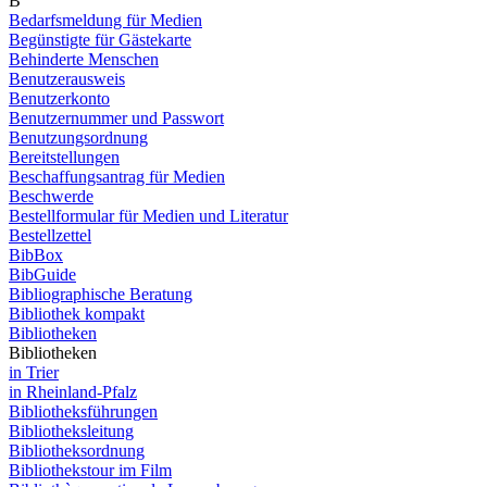
B
Bedarfsmeldung für Medien
Begünstigte für Gästekarte
Behinderte Menschen
Benutzerausweis
Benutzerkonto
Benutzernummer und Passwort
Benutzungsordnung
Bereitstellungen
Beschaffungsantrag für Medien
Beschwerde
Bestellformular für Medien und Literatur
Bestellzettel
BibBox
BibGuide
Bibliographische Beratung
Bibliothek kompakt
Bibliotheken
Bibliotheken
in Trier
in Rheinland-Pfalz
Bibliotheksführungen
Bibliotheksleitung
Bibliotheksordnung
Bibliothekstour im Film