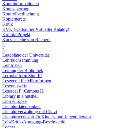
Kontoinformationen
Kontosperrung
Kontrollverbuchung
Kopiergeräte
Kritik
KVK (Karlsruher Virtueller Katalog)
Krünitz-Projekt
Kurzausleihe von Büchern
L
L
Lagepläne der Universität
Lehrbuchsammlung
Leihfristen
Leitung der Bibliothek
Lernplattform Stud.IP
Lesegerät für Mikroformen
Leserausweis
Lesesaal F (Campus II)
Library in a nutshell
Libri europae
Literaturdatenbanken
Literaturverwaltung mit Citavi
Literaturwerkstatt für Kinder- und Jugendliteratur
Lob-Kritik-Anregung-Beschwerde
Locher