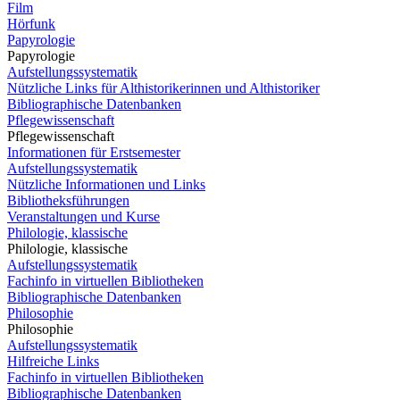
Film
Hörfunk
Papyrologie
Papyrologie
Aufstellungssystematik
Nützliche Links für Althistorikerinnen und Althistoriker
Bibliographische Datenbanken
Pflegewissenschaft
Pflegewissenschaft
Informationen für Erstsemester
Aufstellungssystematik
Nützliche Informationen und Links
Bibliotheksführungen
Veranstaltungen und Kurse
Philologie, klassische
Philologie, klassische
Aufstellungssystematik
Fachinfo in virtuellen Bibliotheken
Bibliographische Datenbanken
Philosophie
Philosophie
Aufstellungssystematik
Hilfreiche Links
Fachinfo in virtuellen Bibliotheken
Bibliographische Datenbanken