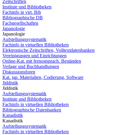
Zeitschriften
Institute und Bibliotheken
Fachinfo in virt. Bib
Bibliographische DB
Fachgesellschaften
Japanologie
Japanologie
Aufstellungssystematik
Fachinfo in virtuellen Bibliotheken
Elektronische Zeitschriften, Volltextdatenbanken
Vereinigungen und Einrichtungen
Online-Kat. mit fernostsprach. Beständen
Verlage und Buchhandlungen
Diskussionsforen
Kat. jap. Materialien, Codierung, Software
Jiddistik
Jiddistik
Aufstellungssystematik
Institute und Bibliotheken
Fachinfo in virtuellen Bibliotheken
Bibliographische Datenbanken
Kanadistik
Kanadistik
Aufstellungssystematik
Fachinfo in virtuellen Bibliotheken