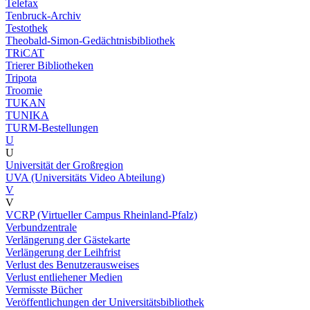
Telefax
Tenbruck-Archiv
Testothek
Theobald-Simon-Gedächtnisbibliothek
TRiCAT
Trierer Bibliotheken
Tripota
Troomie
TUKAN
TUNIKA
TURM-Bestellungen
U
U
Universität der Großregion
UVA (Universitäts Video Abteilung)
V
V
VCRP (Virtueller Campus Rheinland-Pfalz)
Verbundzentrale
Verlängerung der Gästekarte
Verlängerung der Leihfrist
Verlust des Benutzerausweises
Verlust entliehener Medien
Vermisste Bücher
Veröffentlichungen der Universitätsbibliothek