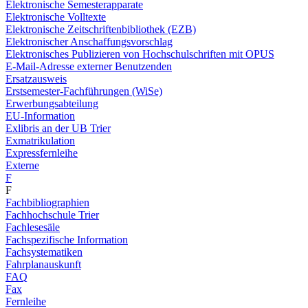
Elektronische Semesterapparate
Elektronische Volltexte
Elektronische Zeitschriftenbibliothek (EZB)
Elektronischer Anschaffungsvorschlag
Elektronisches Publizieren von Hochschulschriften mit OPUS
E-Mail-Adresse externer Benutzenden
Ersatzausweis
Erstsemester-Fachführungen (WiSe)
Erwerbungsabteilung
EU-Information
Exlibris an der UB Trier
Exmatrikulation
Expressfernleihe
Externe
F
F
Fachbibliographien
Fachhochschule Trier
Fachlesesäle
Fachspezifische Information
Fachsystematiken
Fahrplanauskunft
FAQ
Fax
Fernleihe