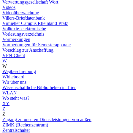
Verwertungsgesellschaft Wort
Videos
Videoüberwachung
Villers-Briefdatenbank
Virtueller Campus Rheinland-Pfalz
Volltexte, elektronische
Vorlesungsverzeichnis
Vormerkungen
Vormerkungen für Semesterapparate
Vorschlag zur Anschaffung
VPN-Client
W
W
Wegbeschreibung
Whiteboard
Wir über uns
Wissenschaftliche Bibliotheken in Trier
WLAN
Wo steht was?
XY
Z
Z
Zugang zu unseren Dienstleistungen von außen
ZIMK (Rechenzentrum)
Zentralschalter