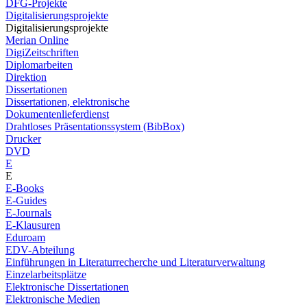
DFG-Projekte
Digitalisierungsprojekte
Digitalisierungsprojekte
Merian Online
DigiZeitschriften
Diplomarbeiten
Direktion
Dissertationen
Dissertationen, elektronische
Dokumentenlieferdienst
Drahtloses Präsentationssystem (BibBox)
Drucker
DVD
E
E
E-Books
E-Guides
E-Journals
E-Klausuren
Eduroam
EDV-Abteilung
Einführungen in Literaturrecherche und Literaturverwaltung
Einzelarbeitsplätze
Elektronische Dissertationen
Elektronische Medien