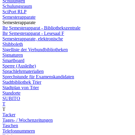
Schulungen
Schulungsraum
SciPort RLP
Semesterapparate
Semesterapparate
Ihr Semesterapparat - Bibliothekszentrale
Ihr Semesterapparat - Lesesaal F
Semesterapparate, elektronische
Shibboleth
Sigelliste der Verbundbibliotheken
Signaturen
Smartboard
Sperre (Ausleihe)
Sprachlehrmaterialien
Sprechstunde für Examenskandidaten
Stadtbibliothek Trier
Stadtplan von Trier
Standorte
SUBITO
T
T
Tacker
Tages- / Wochenzeitungen
Taschen
Telefonnummern