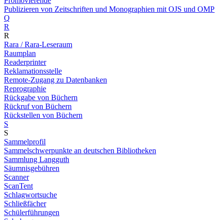
Promovierende
Publizieren von Zeitschriften und Monographien mit OJS und OMP
Q
R
R
Rara / Rara-Leseraum
Raumplan
Readerprinter
Reklamationsstelle
Remote-Zugang zu Datenbanken
Reprographie
Rückgabe von Büchern
Rückruf von Büchern
Rückstellen von Büchern
S
S
Sammelprofil
Sammelschwerpunkte an deutschen Bibliotheken
Sammlung Langguth
Säumnisgebühren
Scanner
ScanTent
Schlagwortsuche
Schließfächer
Schülerführungen