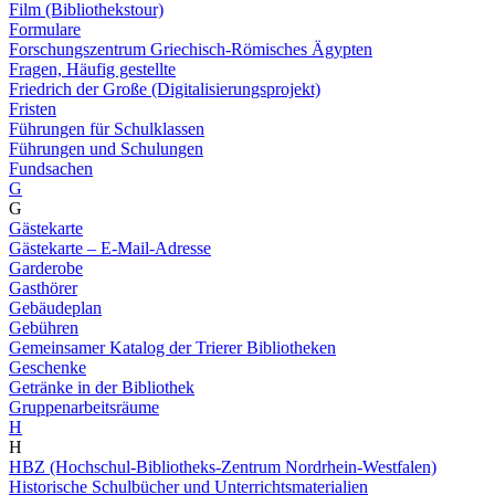
Film (Bibliothekstour)
Formulare
Forschungszentrum Griechisch-Römisches Ägypten
Fragen, Häufig gestellte
Friedrich der Große (Digitalisierungsprojekt)
Fristen
Führungen für Schulklassen
Führungen und Schulungen
Fundsachen
G
G
Gästekarte
Gästekarte – E-Mail-Adresse
Garderobe
Gasthörer
Gebäudeplan
Gebühren
Gemeinsamer Katalog der Trierer Bibliotheken
Geschenke
Getränke in der Bibliothek
Gruppenarbeitsräume
H
H
HBZ (Hochschul-Bibliotheks-Zentrum Nordrhein-Westfalen)
Historische Schulbücher und Unterrichtsmaterialien