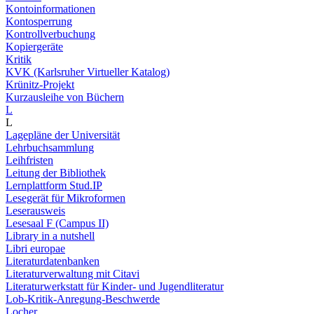
Kontoinformationen
Kontosperrung
Kontrollverbuchung
Kopiergeräte
Kritik
KVK (Karlsruher Virtueller Katalog)
Krünitz-Projekt
Kurzausleihe von Büchern
L
L
Lagepläne der Universität
Lehrbuchsammlung
Leihfristen
Leitung der Bibliothek
Lernplattform Stud.IP
Lesegerät für Mikroformen
Leserausweis
Lesesaal F (Campus II)
Library in a nutshell
Libri europae
Literaturdatenbanken
Literaturverwaltung mit Citavi
Literaturwerkstatt für Kinder- und Jugendliteratur
Lob-Kritik-Anregung-Beschwerde
Locher