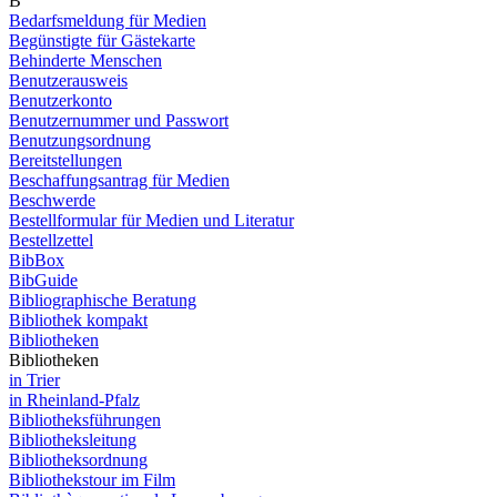
B
Bedarfsmeldung für Medien
Begünstigte für Gästekarte
Behinderte Menschen
Benutzerausweis
Benutzerkonto
Benutzernummer und Passwort
Benutzungsordnung
Bereitstellungen
Beschaffungsantrag für Medien
Beschwerde
Bestellformular für Medien und Literatur
Bestellzettel
BibBox
BibGuide
Bibliographische Beratung
Bibliothek kompakt
Bibliotheken
Bibliotheken
in Trier
in Rheinland-Pfalz
Bibliotheksführungen
Bibliotheksleitung
Bibliotheksordnung
Bibliothekstour im Film