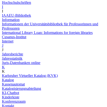
Hochschulschriften
I
I
IAAEU-Bibliothek
Information
Informationen der Universitätsbibliothek für Professorinnen und
Professoren
International Library Loan: Informations for foreign libraries
Cusanus-Institut
Internet
J
J
Jahresberichte
Jahresstatistik
Juris-Datenbanken online
K
K
Karlsruher Virtueller Katalog (KVK)
Katalog
Kassenautomat
Katalogisierungsabteilung
KI-Chatbot
Kinderkiste
Konferenzraum
Kontakt