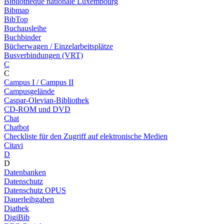
Bibliothèque nationale Luxembourg
Bibmap
BibTop
Buchausleihe
Buchbinder
Bücherwagen / Einzelarbeitsplätze
Busverbindungen (VRT)
C
C
Campus I / Campus II
Campusgelände
Caspar-Olevian-Bibliothek
CD-ROM und DVD
Chat
Chatbot
Checkliste für den Zugriff auf elektronische Medien
Citavi
D
D
Datenbanken
Datenschutz
Datenschutz OPUS
Dauerleihgaben
Diathek
DigiBib