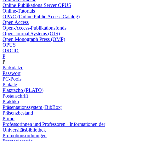
Online-Publikations-Server OPUS
Online-Tutorials
OPAC (Online Public Access Catalog)
Open Access
Open-Access-Publikationsfonds
Open Journal Systems (OJS)
Open Monograph Press (OMP)
OPUS
ORCID
P
P
Parkplätze
Passwort
PC-Pools
Plakate
Platztacho (PLATO)
Postanschrift
Praktika
Präsentationssystem (BibBox)
Präsenzbestand
Primo
Professorinnen und Professoren - Informationen der
Universitätsbibliothek
Promotionsordnungen