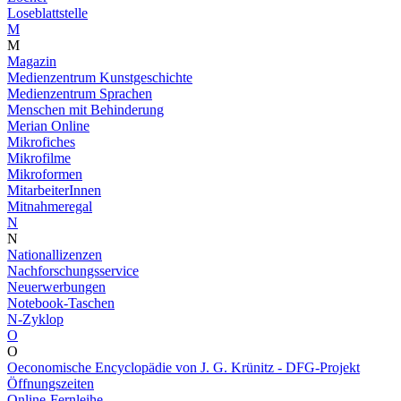
Loseblattstelle
M
M
Magazin
Medienzentrum Kunstgeschichte
Medienzentrum Sprachen
Menschen mit Behinderung
Merian Online
Mikrofiches
Mikrofilme
Mikroformen
MitarbeiterInnen
Mitnahmeregal
N
N
Nationallizenzen
Nachforschungsservice
Neuerwerbungen
Notebook-Taschen
N-Zyklop
O
O
Oeconomische Encyclopädie von J. G. Krünitz - DFG-Projekt
Öffnungszeiten
Online-Fernleihe