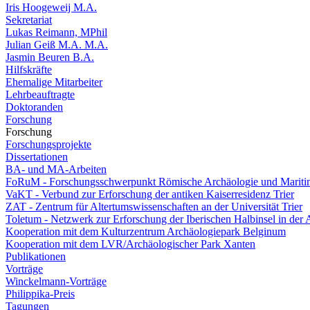
Iris Hoogeweij M.A.
Sekretariat
Lukas Reimann, MPhil
Julian Geiß M.A. M.A.
Jasmin Beuren B.A.
Hilfskräfte
Ehemalige Mitarbeiter
Lehrbeauftragte
Doktoranden
Forschung
Forschung
Forschungsprojekte
Dissertationen
BA- und MA-Arbeiten
FoRuM - Forschungsschwerpunkt Römische Archäologie und Mariti
VaKT - Verbund zur Erforschung der antiken Kaiserresidenz Trier
ZAT - Zentrum für Altertumswissenschaften an der Universität Trier
Toletum - Netzwerk zur Erforschung der Iberischen Halbinsel in der 
Kooperation mit dem Kulturzentrum Archäologiepark Belginum
Kooperation mit dem LVR/Archäologischer Park Xanten
Publikationen
Vorträge
Winckelmann-Vorträge
Philippika-Preis
Tagungen