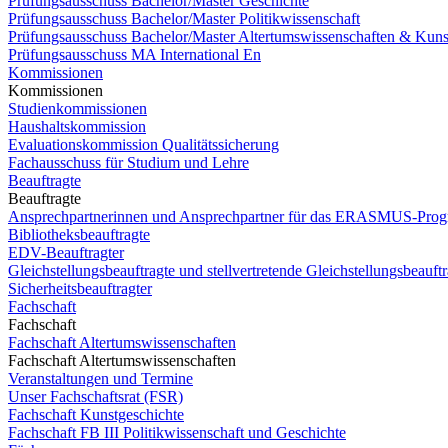
Prüfungsausschuss Bachelor/Master Geschichte
Prüfungsausschuss Bachelor/Master Politikwissenschaft
Prüfungsausschuss Bachelor/Master Altertumswissenschaften & Kuns
Prüfungsausschuss MA International En
Kommissionen
Kommissionen
Studienkommissionen
Haushaltskommission
Evaluationskommission Qualitätssicherung
Fachausschuss für Studium und Lehre
Beauftragte
Beauftragte
Ansprechpartnerinnen und Ansprechpartner für das ERASMUS-Pro
Bibliotheksbeauftragte
EDV-Beauftragter
Gleichstellungsbeauftragte und stellvertretende Gleichstellungsbeauftr
Sicherheitsbeauftragter
Fachschaft
Fachschaft
Fachschaft Altertumswissenschaften
Fachschaft Altertumswissenschaften
Veranstaltungen und Termine
Unser Fachschaftsrat (FSR)
Fachschaft Kunstgeschichte
Fachschaft FB III Politikwissenschaft und Geschichte