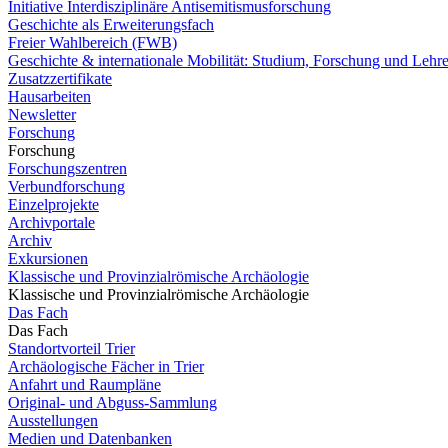
Initiative Interdisziplinäre Antisemitismusforschung
Geschichte als Erweiterungsfach
Freier Wahlbereich (FWB)
Geschichte & internationale Mobilität: Studium, Forschung und Lehr
Zusatzzertifikate
Hausarbeiten
Newsletter
Forschung
Forschung
Forschungszentren
Verbundforschung
Einzelprojekte
Archivportale
Archiv
Exkursionen
Klassische und Provinzialrömische Archäologie
Klassische und Provinzialrömische Archäologie
Das Fach
Das Fach
Standortvorteil Trier
Archäologische Fächer in Trier
Anfahrt und Raumpläne
Original- und Abguss-Sammlung
Ausstellungen
Medien und Datenbanken