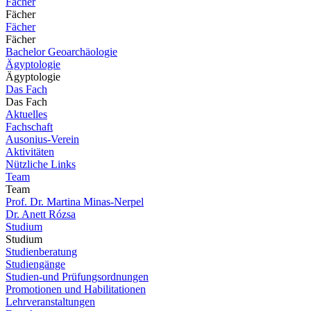
Fächer
Fächer
Fächer
Fächer
Bachelor Geoarchäologie
Ägyptologie
Ägyptologie
Das Fach
Das Fach
Aktuelles
Fachschaft
Ausonius-Verein
Aktivitäten
Nützliche Links
Team
Team
Prof. Dr. Martina Minas-Nerpel
Dr. Anett Rózsa
Studium
Studium
Studienberatung
Studiengänge
Studien-und Prüfungsordnungen
Promotionen und Habilitationen
Lehrveranstaltungen