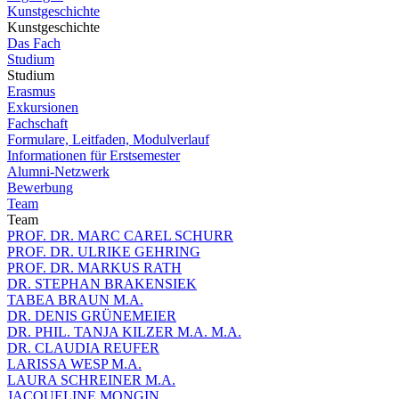
Kunstgeschichte
Kunstgeschichte
Das Fach
Studium
Studium
Erasmus
Exkursionen
Fachschaft
Formulare, Leitfaden, Modulverlauf
Informationen für Erstsemester
Alumni-Netzwerk
Bewerbung
Team
Team
PROF. DR. MARC CAREL SCHURR
PROF. DR. ULRIKE GEHRING
PROF. DR. MARKUS RATH
DR. STEPHAN BRAKENSIEK
TABEA BRAUN M.A.
DR. DENIS GRÜNEMEIER
DR. PHIL. TANJA KILZER M.A. M.A.
DR. CLAUDIA REUFER
LARISSA WESP M.A.
LAURA SCHREINER M.A.
JACQUELINE MONGIN