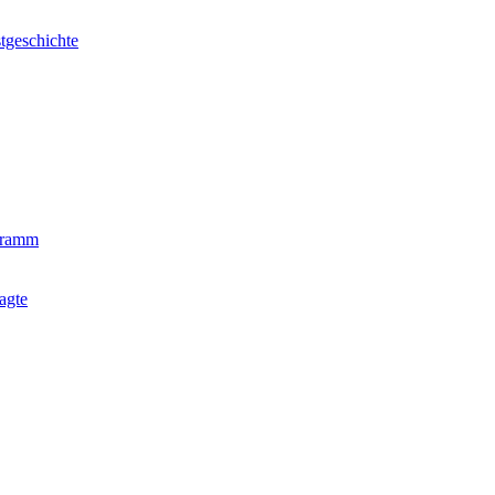
tgeschichte
gramm
agte