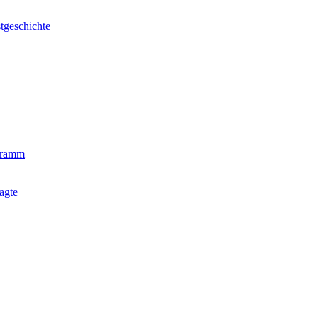
tgeschichte
gramm
agte