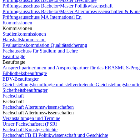
Prüfungsausschuss Bachelor/Master Geschichte
Prüfungsausschuss Bachelor/Master Politikwissenschaft
Prüfungsausschuss Bachelor/Master Altertumswissenschaften & Kuns
Prüfungsausschuss MA International En
Kommissionen
Kommissionen
Studienkommissionen
Haushaltskommission
Evaluationskommission Qualitätssicherung
Fachausschuss für Studium und Lehre
Beauftragte
Beauftragte
Ansprechpartnerinnen und Ansprechpartner für das ERASMUS-Pro
Bibliotheksbeauftragte
EDV-Beauftragter
Gleichstellungsbeauftragte und stellvertretende Gleichstellungsbeauftr
Sicherheitsbeauftragter
Fachschaft
Fachschaft
Fachschaft Altertumswissenschaften
Fachschaft Altertumswissenschaften
Veranstaltungen und Termine
Unser Fachschaftsrat (FSR)
Fachschaft Kunstgeschichte
Fachschaft FB III Politikwissenschaft und Geschichte