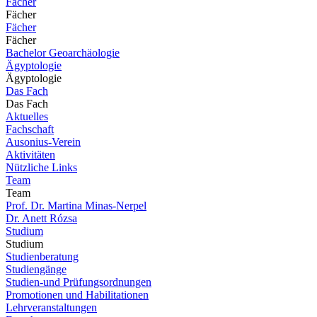
Fächer
Fächer
Fächer
Fächer
Bachelor Geoarchäologie
Ägyptologie
Ägyptologie
Das Fach
Das Fach
Aktuelles
Fachschaft
Ausonius-Verein
Aktivitäten
Nützliche Links
Team
Team
Prof. Dr. Martina Minas-Nerpel
Dr. Anett Rózsa
Studium
Studium
Studienberatung
Studiengänge
Studien-und Prüfungsordnungen
Promotionen und Habilitationen
Lehrveranstaltungen