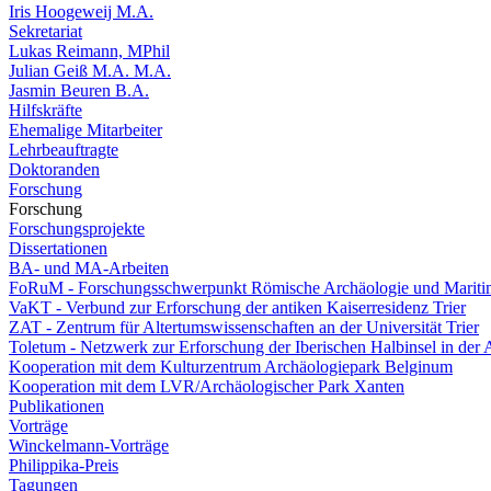
Iris Hoogeweij M.A.
Sekretariat
Lukas Reimann, MPhil
Julian Geiß M.A. M.A.
Jasmin Beuren B.A.
Hilfskräfte
Ehemalige Mitarbeiter
Lehrbeauftragte
Doktoranden
Forschung
Forschung
Forschungsprojekte
Dissertationen
BA- und MA-Arbeiten
FoRuM - Forschungsschwerpunkt Römische Archäologie und Mariti
VaKT - Verbund zur Erforschung der antiken Kaiserresidenz Trier
ZAT - Zentrum für Altertumswissenschaften an der Universität Trier
Toletum - Netzwerk zur Erforschung der Iberischen Halbinsel in der 
Kooperation mit dem Kulturzentrum Archäologiepark Belginum
Kooperation mit dem LVR/Archäologischer Park Xanten
Publikationen
Vorträge
Winckelmann-Vorträge
Philippika-Preis
Tagungen