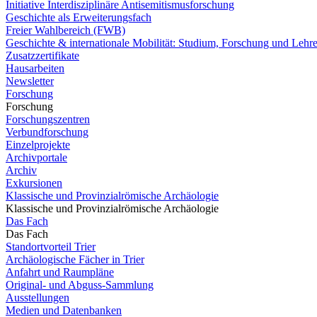
Initiative Interdisziplinäre Antisemitismusforschung
Geschichte als Erweiterungsfach
Freier Wahlbereich (FWB)
Geschichte & internationale Mobilität: Studium, Forschung und Lehr
Zusatzzertifikate
Hausarbeiten
Newsletter
Forschung
Forschung
Forschungszentren
Verbundforschung
Einzelprojekte
Archivportale
Archiv
Exkursionen
Klassische und Provinzialrömische Archäologie
Klassische und Provinzialrömische Archäologie
Das Fach
Das Fach
Standortvorteil Trier
Archäologische Fächer in Trier
Anfahrt und Raumpläne
Original- und Abguss-Sammlung
Ausstellungen
Medien und Datenbanken