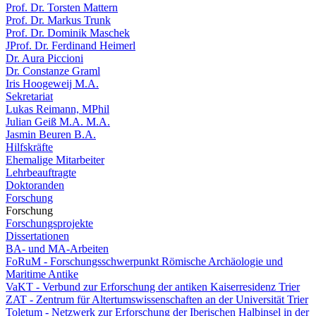
Prof. Dr. Torsten Mattern
Prof. Dr. Markus Trunk
Prof. Dr. Dominik Maschek
JProf. Dr. Ferdinand Heimerl
Dr. Aura Piccioni
Dr. Constanze Graml
Iris Hoogeweij M.A.
Sekretariat
Lukas Reimann, MPhil
Julian Geiß M.A. M.A.
Jasmin Beuren B.A.
Hilfskräfte
Ehemalige Mitarbeiter
Lehrbeauftragte
Doktoranden
Forschung
Forschung
Forschungsprojekte
Dissertationen
BA- und MA-Arbeiten
FoRuM - Forschungsschwerpunkt Römische Archäologie und
Maritime Antike
VaKT - Verbund zur Erforschung der antiken Kaiserresidenz Trier
ZAT - Zentrum für Altertumswissenschaften an der Universität Trier
Toletum - Netzwerk zur Erforschung der Iberischen Halbinsel in der