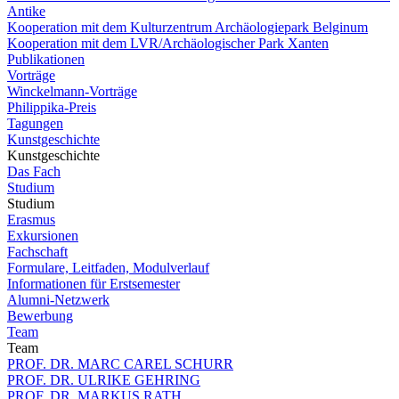
Antike
Kooperation mit dem Kulturzentrum Archäologiepark Belginum
Kooperation mit dem LVR/Archäologischer Park Xanten
Publikationen
Vorträge
Winckelmann-Vorträge
Philippika-Preis
Tagungen
Kunstgeschichte
Kunstgeschichte
Das Fach
Studium
Studium
Erasmus
Exkursionen
Fachschaft
Formulare, Leitfaden, Modulverlauf
Informationen für Erstsemester
Alumni-Netzwerk
Bewerbung
Team
Team
PROF. DR. MARC CAREL SCHURR
PROF. DR. ULRIKE GEHRING
PROF. DR. MARKUS RATH