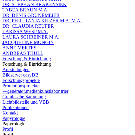
DR. STEPHAN BRAKENSIEK
TABEA BRAUN M.A.
DR. DENIS GRÜNEMEIER
DR. PHIL. TANJA KILZER M.A. M.A.
DR. CLAUDIA REUFER
LARISSA WESP M.A.
LAURA SCHREINER M.A.
JACQUELINE MONGIN
ANNE MERTES
ANDREAS THULL
Forschung & Einrichtung
Forschung & Einrichtung
Ausstellungen
Bildserver easyDB
Forschungsprojekte
Promotionsprojekte
»»generator.medienkunstlabor trier
Graphische Sammlung
Lichtbildstelle und VBB
Publikationen
Kontakt
Papyrologie
Papyrologie
Profil
Profil