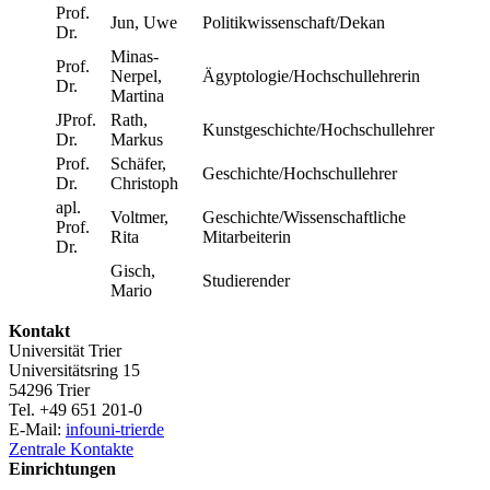
Prof.
Jun, Uwe
Politikwissenschaft/Dekan
Dr.
Minas-
Prof.
Nerpel,
Ägyptologie/Hochschullehrerin
Dr.
Martina
JProf.
Rath,
Kunstgeschichte/Hochschullehrer
Dr.
Markus
Prof.
Schäfer,
Geschichte/Hochschullehrer
Dr.
Christoph
apl.
Voltmer,
Geschichte/Wissenschaftliche
Prof.
Rita
Mitarbeiterin
Dr.
Gisch,
Studierender
Mario
Kontakt
Universität Trier
Universitätsring 15
54296 Trier
Tel. +49 651 201-0
E-Mail:
info
uni-trier
de
Zentrale Kontakte
Einrichtungen