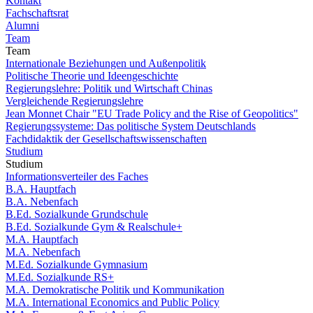
Kontakt
Fachschaftsrat
Alumni
Team
Team
Internationale Beziehungen und Außenpolitik
Politische Theorie und Ideengeschichte
Regierungslehre: Politik und Wirtschaft Chinas
Vergleichende Regierungslehre
Jean Monnet Chair "EU Trade Policy and the Rise of Geopolitics"
Regierungssysteme: Das politische System Deutschlands
Fachdidaktik der Gesellschaftswissenschaften
Studium
Studium
Informationsverteiler des Faches
B.A. Hauptfach
B.A. Nebenfach
B.Ed. Sozialkunde Grundschule
B.Ed. Sozialkunde Gym & Realschule+
M.A. Hauptfach
M.A. Nebenfach
M.Ed. Sozialkunde Gymnasium
M.Ed. Sozialkunde RS+
M.A. Demokratische Politik und Kommunikation
M.A. International Economics and Public Policy