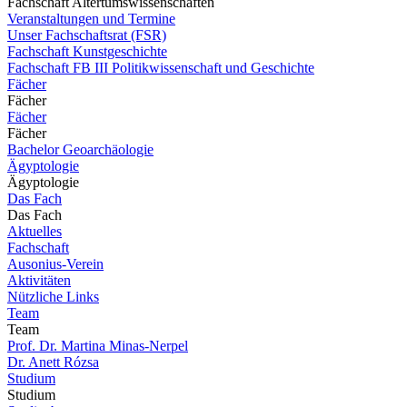
Fachschaft Altertumswissenschaften
Veranstaltungen und Termine
Unser Fachschaftsrat (FSR)
Fachschaft Kunstgeschichte
Fachschaft FB III Politikwissenschaft und Geschichte
Fächer
Fächer
Fächer
Fächer
Bachelor Geoarchäologie
Ägyptologie
Ägyptologie
Das Fach
Das Fach
Aktuelles
Fachschaft
Ausonius-Verein
Aktivitäten
Nützliche Links
Team
Team
Prof. Dr. Martina Minas-Nerpel
Dr. Anett Rózsa
Studium
Studium