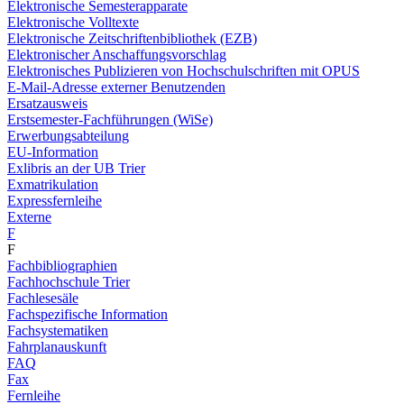
Elektronische Semesterapparate
Elektronische Volltexte
Elektronische Zeitschriftenbibliothek (EZB)
Elektronischer Anschaffungsvorschlag
Elektronisches Publizieren von Hochschulschriften mit OPUS
E-Mail-Adresse externer Benutzenden
Ersatzausweis
Erstsemester-Fachführungen (WiSe)
Erwerbungsabteilung
EU-Information
Exlibris an der UB Trier
Exmatrikulation
Expressfernleihe
Externe
F
F
Fachbibliographien
Fachhochschule Trier
Fachlesesäle
Fachspezifische Information
Fachsystematiken
Fahrplanauskunft
FAQ
Fax
Fernleihe