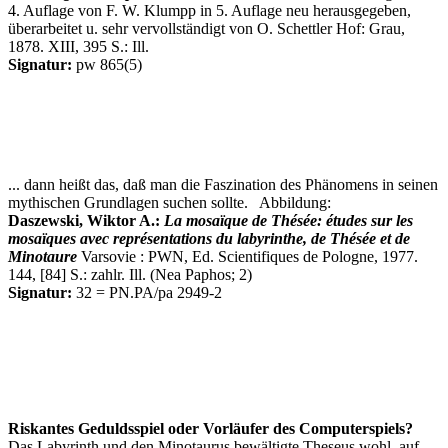
4. Auflage von F. W. Klumpp in 5. Auflage neu herausgegeben,
überarbeitet u. sehr vervollständigt von O. Schettler Hof: Grau,
1878. XIII, 395 S.: Ill.
Signatur:
pw 865(5)
... dann heißt das, daß man die Faszination des Phänomens in seinen
mythischen Grundlagen suchen sollte. Abbildung:
Daszewski, Wiktor A.:
La mosaïque de Thésée: études sur les
mosaïques avec représentations du labyrinthe, de Thésée et de
Minotaure
Varsovie : PWN, Ed. Scientifiques de Pologne, 1977.
144, [84] S.: zahlr. Ill. (Nea Paphos; 2)
Signatur:
32 = PN.PA/pa 2949-2
Riskantes Geduldsspiel oder Vorläufer des Computerspiels?
Das Labyrinth und den Minotaurus bewältigte Theseus wohl, auf