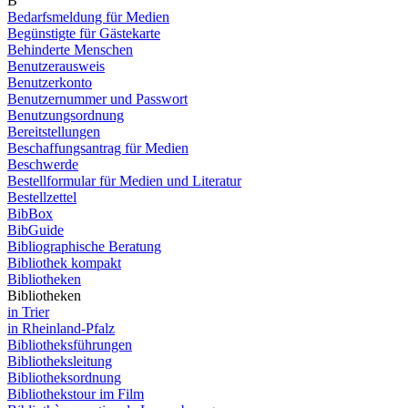
B
Bedarfsmeldung für Medien
Begünstigte für Gästekarte
Behinderte Menschen
Benutzerausweis
Benutzerkonto
Benutzernummer und Passwort
Benutzungsordnung
Bereitstellungen
Beschaffungsantrag für Medien
Beschwerde
Bestellformular für Medien und Literatur
Bestellzettel
BibBox
BibGuide
Bibliographische Beratung
Bibliothek kompakt
Bibliotheken
Bibliotheken
in Trier
in Rheinland-Pfalz
Bibliotheksführungen
Bibliotheksleitung
Bibliotheksordnung
Bibliothekstour im Film