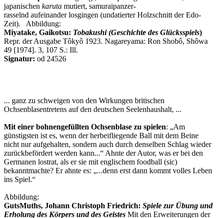
japanischen
karuta
mutiert, samuraipanzer-
rasselnd aufeinander losgingen (undatierter Holzschnitt der Edo-
Zeit). Abbildung:
Miyatake, Gaikotsu:
Tobakushi (Geschichte des Glücksspiels
)
Repr. der Ausgabe Tôkyô 1923. Nagareyama: Ron Shobô, Shôwa
49 [1974]. 3, 107 S.: Ill.
Signatur:
od 24526
... ganz zu schweigen von den Wirkungen britischen
Ochsenblasentretens auf den deutschen Seelenhaushalt, ...
Mit einer bohnengefüllten Ochsenblase zu spielen
: „Am
günstigsten ist es, wenn der herbeifliegende Ball mit dem Beine
nicht nur aufgehalten, sondern auch durch denselben Schlag wieder
zurückbefördert werden kann...“ Ahnte der Autor, was er bei den
Germanen lostrat, als er sie mit englischem foodball (sic)
bekanntmachte? Er ahnte es: „...denn erst dann kommt volles Leben
ins Spiel.“
Abbildung:
GutsMuths, Johann Christoph Friedrich:
Spiele zur Übung und
Erholung des Körpers und des Geistes
Mit den Erweiterungen der