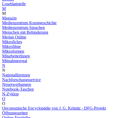
Loseblattstelle
M
M
Magazin
Medienzentrum Kunstgeschichte
Medienzentrum Sprachen
Menschen mit Behinderung
Merian Online
Mikrofiches
Mikrofilme
Mikroformen
MitarbeiterInnen
Mitnahmeregal
N
N
Nationallizenzen
Nachforschungsservice
Neuerwerbungen
Notebook-Taschen
N-Zyklop
O
O
Oeconomische Encyclopädie von J. G. Krünitz - DFG-Projekt
Öffnungszeiten
Online-Fernleihe