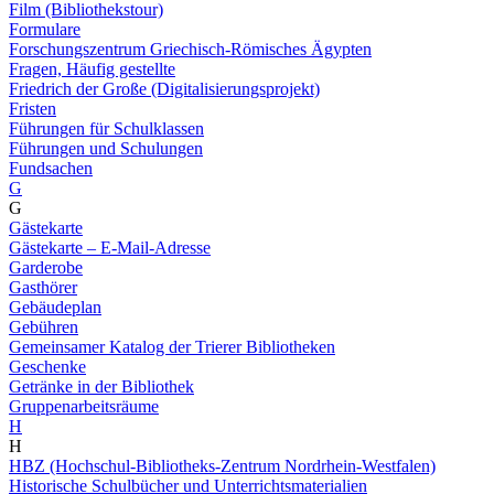
Film (Bibliothekstour)
Formulare
Forschungszentrum Griechisch-Römisches Ägypten
Fragen, Häufig gestellte
Friedrich der Große (Digitalisierungsprojekt)
Fristen
Führungen für Schulklassen
Führungen und Schulungen
Fundsachen
G
G
Gästekarte
Gästekarte – E-Mail-Adresse
Garderobe
Gasthörer
Gebäudeplan
Gebühren
Gemeinsamer Katalog der Trierer Bibliotheken
Geschenke
Getränke in der Bibliothek
Gruppenarbeitsräume
H
H
HBZ (Hochschul-Bibliotheks-Zentrum Nordrhein-Westfalen)
Historische Schulbücher und Unterrichtsmaterialien