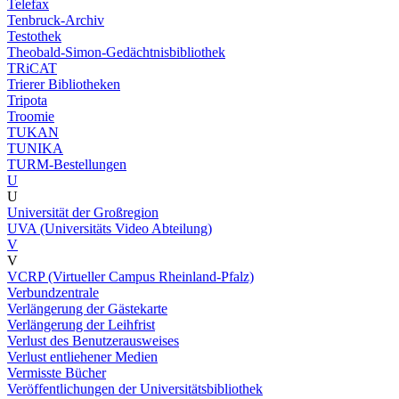
Telefax
Tenbruck-Archiv
Testothek
Theobald-Simon-Gedächtnisbibliothek
TRiCAT
Trierer Bibliotheken
Tripota
Troomie
TUKAN
TUNIKA
TURM-Bestellungen
U
U
Universität der Großregion
UVA (Universitäts Video Abteilung)
V
V
VCRP (Virtueller Campus Rheinland-Pfalz)
Verbundzentrale
Verlängerung der Gästekarte
Verlängerung der Leihfrist
Verlust des Benutzerausweises
Verlust entliehener Medien
Vermisste Bücher
Veröffentlichungen der Universitätsbibliothek