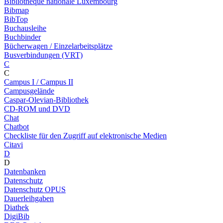
Bibliothèque nationale Luxembourg
Bibmap
BibTop
Buchausleihe
Buchbinder
Bücherwagen / Einzelarbeitsplätze
Busverbindungen (VRT)
C
C
Campus I / Campus II
Campusgelände
Caspar-Olevian-Bibliothek
CD-ROM und DVD
Chat
Chatbot
Checkliste für den Zugriff auf elektronische Medien
Citavi
D
D
Datenbanken
Datenschutz
Datenschutz OPUS
Dauerleihgaben
Diathek
DigiBib