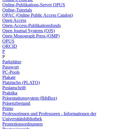
Online-Publikations-Server OPUS
Online-Tutorials
OPAC (Online Public Access Catalog)
Open Access
Open-Access-Publikationsfonds
Open Journal Systems (OJS)
Open Monograph Press (OMP)
OPUS
ORCID
P
P
Parkplätze
Passwort
PC-Pools
Plakate
Platztacho (PLATO)
Postanschrift
Praktika
Präsentationssystem (BibBox)
Präsenzbestand
Primo
Professorinnen und Professoren - Informationen der
Universitätsbibliothek
Promotionsordnungen