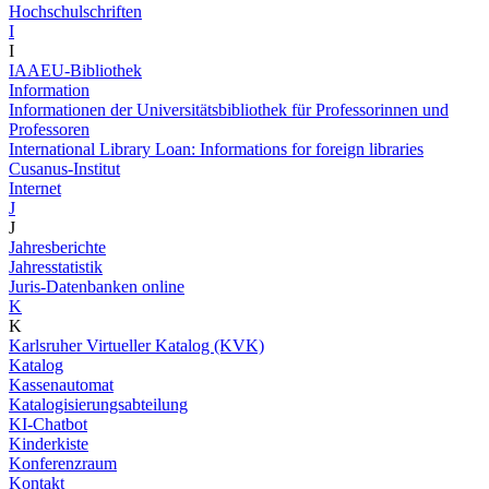
Hochschulschriften
I
I
IAAEU-Bibliothek
Information
Informationen der Universitätsbibliothek für Professorinnen und
Professoren
International Library Loan: Informations for foreign libraries
Cusanus-Institut
Internet
J
J
Jahresberichte
Jahresstatistik
Juris-Datenbanken online
K
K
Karlsruher Virtueller Katalog (KVK)
Katalog
Kassenautomat
Katalogisierungsabteilung
KI-Chatbot
Kinderkiste
Konferenzraum
Kontakt