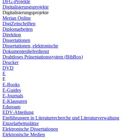
DFG-Projekte
Digitalisierungsprojekte
Digitalisierungsprojekte
Merian Online
DigiZeitschriften
Diplomarbeiten
Direktion
Dissertationen
Dissertationen, elektronische
Dokumentenlieferdienst
Drahtloses Präsentationssystem (BibBox)
Drucker
DVD
E
E
E-Books
E-Guides
E-Journals
E-Klausuren
Eduroam
EDV-Abteilung
Einführungen in Literaturrecherche und Literaturverwaltung
Einzelarbeitsplätze
Elektronische Dissertationen
Elektronische Medien