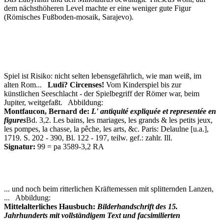
dem nächsthöheren Level machte er eine weniger gute Figur
(Römisches Fußboden-mosaik, Sarajevo).
Spiel ist Risiko: nicht selten lebensgefährlich, wie man weiß, im
alten Rom...
Ludi? Circenses!
Vom Kinderspiel bis zur
künstlichen Seeschlacht - der Spielbegriff der Römer war, beim
Jupiter, weitgefaßt. Abbildung:
Montfaucon, Bernard de:
L' antiquité expliquée et representée en
figures
Bd. 3,2. Les bains, les mariages, les grands & les petits jeux,
les pompes, la chasse, la pêche, les arts, &c. Paris: Delaulne [u.a.],
1719. S. 202 - 390, Bl. 122 - 197, teilw. gef.: zahlr. Ill.
Signatur:
99 = pa 3589-3,2 RA
... und noch beim ritterlichen Kräftemessen mit splitternden Lanzen,
... Abbildung:
Mittelalterliches Hausbuch:
Bilderhandschrift des 15.
Jahrhunderts mit vollständigem Text und facsimilierten