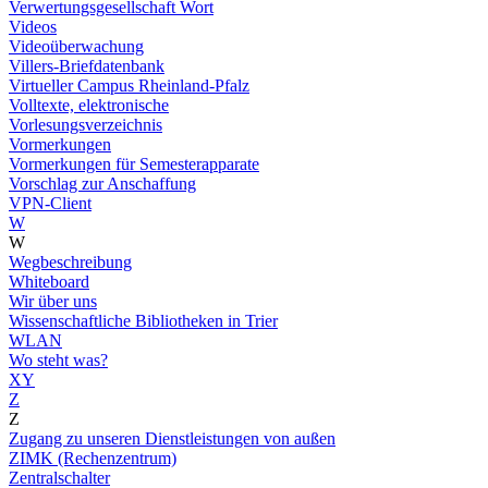
Verwertungsgesellschaft Wort
Videos
Videoüberwachung
Villers-Briefdatenbank
Virtueller Campus Rheinland-Pfalz
Volltexte, elektronische
Vorlesungsverzeichnis
Vormerkungen
Vormerkungen für Semesterapparate
Vorschlag zur Anschaffung
VPN-Client
W
W
Wegbeschreibung
Whiteboard
Wir über uns
Wissenschaftliche Bibliotheken in Trier
WLAN
Wo steht was?
XY
Z
Z
Zugang zu unseren Dienstleistungen von außen
ZIMK (Rechenzentrum)
Zentralschalter