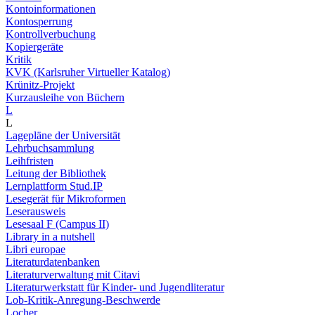
Kontoinformationen
Kontosperrung
Kontrollverbuchung
Kopiergeräte
Kritik
KVK (Karlsruher Virtueller Katalog)
Krünitz-Projekt
Kurzausleihe von Büchern
L
L
Lagepläne der Universität
Lehrbuchsammlung
Leihfristen
Leitung der Bibliothek
Lernplattform Stud.IP
Lesegerät für Mikroformen
Leserausweis
Lesesaal F (Campus II)
Library in a nutshell
Libri europae
Literaturdatenbanken
Literaturverwaltung mit Citavi
Literaturwerkstatt für Kinder- und Jugendliteratur
Lob-Kritik-Anregung-Beschwerde
Locher