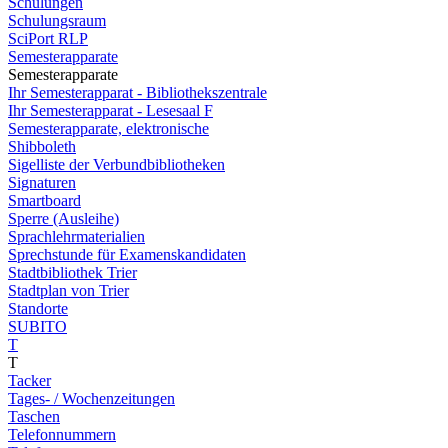
Schulungen
Schulungsraum
SciPort RLP
Semesterapparate
Semesterapparate
Ihr Semesterapparat - Bibliothekszentrale
Ihr Semesterapparat - Lesesaal F
Semesterapparate, elektronische
Shibboleth
Sigelliste der Verbundbibliotheken
Signaturen
Smartboard
Sperre (Ausleihe)
Sprachlehrmaterialien
Sprechstunde für Examenskandidaten
Stadtbibliothek Trier
Stadtplan von Trier
Standorte
SUBITO
T
T
Tacker
Tages- / Wochenzeitungen
Taschen
Telefonnummern