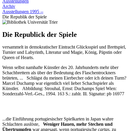
Ausstellungen
Archiv
Ausstellungen 1995 --
Die Republik der Spiele
Die Republick der Spiele
versammelt in demokratischer Eintracht Glücksspiel und Brettspiel,
Turnier und Labyrinth, Literatur und Magie, König, Päpstin oder
Queen of Hearts.
Wenn selbst namhafte Künstler des 20. Jahrhunderts mehr über
Schachbrettern als über der Bedeutung des Flaschentrockners
brüteten, ... Schlägst du meinen Eierbecher oder ich deinen Turm?
Marcel Duchamp war eigentlich viel lieber Schachspieler als
Künstler. Abbildung: Strouhal, Ernst: Duchamps Spiel Wien:
Sonderzahl-Verl.-Ges., 1994. 163 S.: zahlr. Ill. Signatur: pb 16977
...die Einführung portugiesischer Spielkarten in Japan wahre
Schlachten auslöste,
Weniger Hauen, mehr Stechen und
Übertrumpfen
war angesagt, wenn portugiesische
cartas
, zu