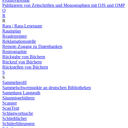
Promovierende
Publizieren von Zeitschriften und Monographien mit OJS und OMP
Q
R
R
Rara / Rara-Leseraum
Raumplan
Readerprinter
Reklamationsstelle
Remote-Zugang zu Datenbanken
Reprographie
Rückgabe von Büchern
Rückruf von Büchern
Rückstellen von Büchern
S
S
Sammelprofil
Sammelschwerpunkte an deutschen Bibliotheken
Sammlung Langguth
Säumnisgebühren
Scanner
ScanTent
Schlagwortsuche
Schließfächer
Schülerführungen