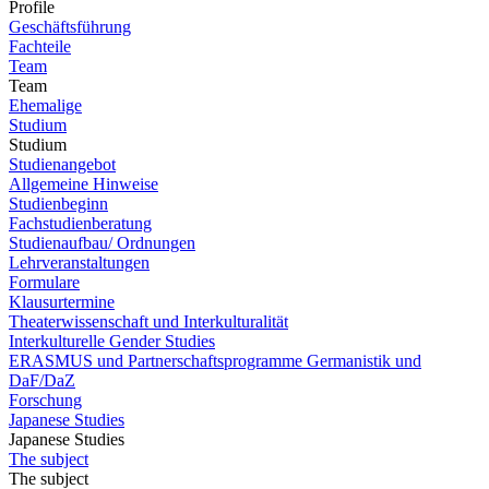
Profile
Geschäftsführung
Fachteile
Team
Team
Ehemalige
Studium
Studium
Studienangebot
Allgemeine Hinweise
Studienbeginn
Fachstudienberatung
Studienaufbau/ Ordnungen
Lehrveranstaltungen
Formulare
Klausurtermine
Theaterwissenschaft und Interkulturalität
Interkulturelle Gender Studies
ERASMUS und Partnerschaftsprogramme Germanistik und
DaF/DaZ
Forschung
Japanese Studies
Japanese Studies
The subject
The subject