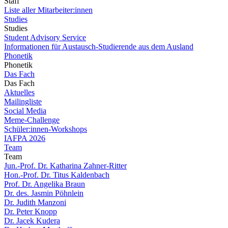
Staff
Liste aller Mitarbeiter:innen
Studies
Studies
Student Advisory Service
Informationen für Austausch-Studierende aus dem Ausland
Phonetik
Phonetik
Das Fach
Das Fach
Aktuelles
Mailingliste
Social Media
Meme-Challenge
Schüler:innen-Workshops
IAFPA 2026
Team
Team
Jun.-Prof. Dr. Katharina Zahner-Ritter
Hon.-Prof. Dr. Titus Kaldenbach
Prof. Dr. Angelika Braun
Dr. des. Jasmin Pöhnlein
Dr. Judith Manzoni
Dr. Peter Knopp
Dr. Jacek Kudera