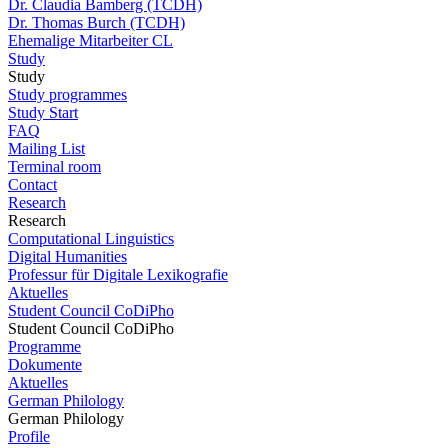
Dr. Claudia Bamberg (TCDH)
Dr. Thomas Burch (TCDH)
Ehemalige Mitarbeiter CL
Study
Study
Study programmes
Study Start
FAQ
Mailing List
Terminal room
Contact
Research
Research
Computational Linguistics
Digital Humanities
Professur für Digitale Lexikografie
Aktuelles
Student Council CoDiPho
Student Council CoDiPho
Programme
Dokumente
Aktuelles
German Philology
German Philology
Profile