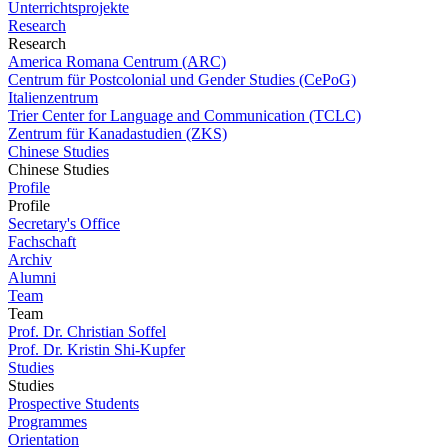
Unterrichtsprojekte
Research
Research
America Romana Centrum (ARC)
Centrum für Postcolonial und Gender Studies (CePoG)
Italienzentrum
Trier Center for Language and Communication (TCLC)
Zentrum für Kanadastudien (ZKS)
Chinese Studies
Chinese Studies
Profile
Profile
Secretary's Office
Fachschaft
Archiv
Alumni
Team
Team
Prof. Dr. Christian Soffel
Prof. Dr. Kristin Shi-Kupfer
Studies
Studies
Prospective Students
Programmes
Orientation