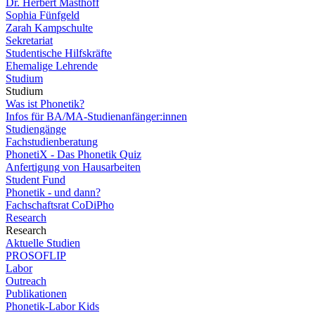
Dr. Herbert Masthoff
Sophia Fünfgeld
Zarah Kampschulte
Sekretariat
Studentische Hilfskräfte
Ehemalige Lehrende
Studium
Studium
Was ist Phonetik?
Infos für BA/MA-Studienanfänger:innen
Studiengänge
Fachstudienberatung
PhonetiX - Das Phonetik Quiz
Anfertigung von Hausarbeiten
Student Fund
Phonetik - und dann?
Fachschaftsrat CoDiPho
Research
Research
Aktuelle Studien
PROSOFLIP
Labor
Outreach
Publikationen
Phonetik-Labor Kids