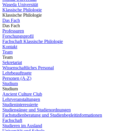
Waseda Universität
Klassische Philologie
Klassische Philologie
Das Fach
Das Fach
Professuren
Forschungsprofil
Fachschaft Klassische Philologie
Kontakt
Team
Team
Sekretariat
Wissenschaftliches Personal
Lehrbeauftragte
Personen (A-Z)
Studium
Studium
Ancient Culture Club
Lehrveranstaltungen
Studieninteressierte
Studiengänge und Studienordnungen
Fachstudienberatung und Studienbegleitinformationen
Fachschaft
Studieren im Ausland
Universität und Schule