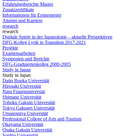
Erfahrungsberichte Master
Zusatzzertifikate
Informationen für Erstsemester
Alumni und Karriere
research
research
Digitale Spiele in der Japanologie – aktuelle Perspektiven
DFG-Kolleg Lyrik in Transition 2017-2021
Projekte
Examensarbeiten
Symposien und Berichte
DFG-Graduiertenkolleg 2000-2005
Study in Japan
Study in Japan
Daito Bunka Universität
Hirosaki Universität
Nara Frauenuniversiät
Shimane Universität
Tohoku Gakuin Universität
Tokyo Gakugei Universität
Utsunomiya Universität
Professional College of Arts and Tourism
Okayama Universität
Osaka Gakuin Universität
Sophia Universität