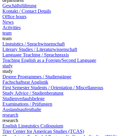
department
Geschäftsführung
Kontakt / Contact Details
Office hours
News
Activities
team
team
Linguistics / Sprachwissenschaft
Literary Studies / Literaturwissenschaft
Language Teaching / Sprachpraxis
Teaching English as a Foreign/Second Language
study
study
Degree Programmes / Studiengänge
Fachschaftsrat Anglistik
First Semester Students / Orientation / Miscellaneous
Study Advice / Studienberatung
Studienverlaufsbelege
Examinations / Prüfungen
Auslandsaufenthalte
research
research
English Linguistics Colloquium
Trier Center for American Studies (TCAS)