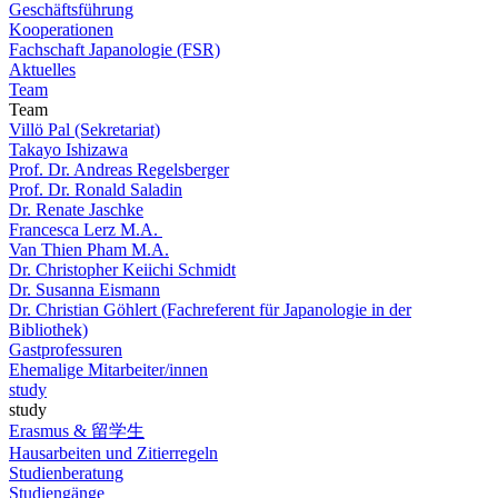
Geschäftsführung
Kooperationen
Fachschaft Japanologie (FSR)
Aktuelles
Team
Team
Villö Pal (Sekretariat)
Takayo Ishizawa
Prof. Dr. Andreas Regelsberger
Prof. Dr. Ronald Saladin
Dr. Renate Jaschke
Francesca Lerz M.A.
Van Thien Pham M.A.
Dr. Christopher Keiichi Schmidt
Dr. Susanna Eismann
Dr. Christian Göhlert (Fachreferent für Japanologie in der
Bibliothek)
Gastprofessuren
Ehemalige Mitarbeiter/innen
study
study
Erasmus & 留学生
Hausarbeiten und Zitierregeln
Studienberatung
Studiengänge