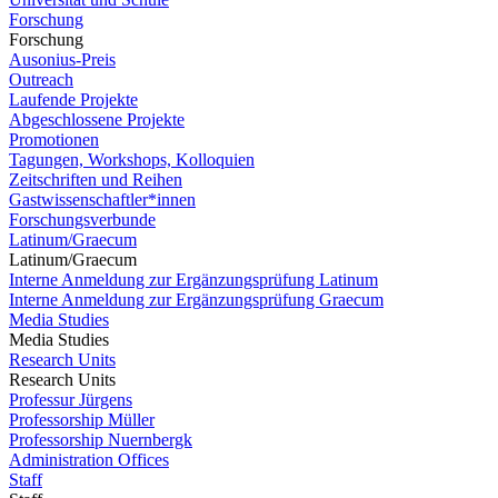
Forschung
Forschung
Ausonius-Preis
Outreach
Laufende Projekte
Abgeschlossene Projekte
Promotionen
Tagungen, Workshops, Kolloquien
Zeitschriften und Reihen
Gastwissenschaftler*innen
Forschungsverbunde
Latinum/Graecum
Latinum/Graecum
Interne Anmeldung zur Ergänzungsprüfung Latinum
Interne Anmeldung zur Ergänzungsprüfung Graecum
Media Studies
Media Studies
Research Units
Research Units
Professur Jürgens
Professorship Müller
Professorship Nuernbergk
Administration Offices
Staff