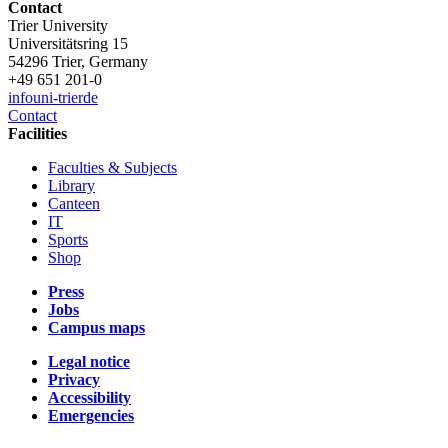
Contact
Trier University
Universitätsring 15
54296 Trier, Germany
+49 651 201-0
info
uni-trier
de
Contact
Facilities
Faculties & Subjects
Library
Canteen
IT
Sports
Shop
Press
Jobs
Campus maps
Legal notice
Privacy
Accessibility
Emergencies