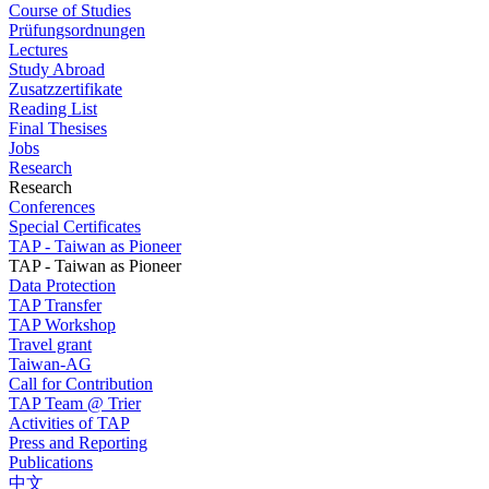
Course of Studies
Prüfungsordnungen
Lectures
Study Abroad
Zusatzzertifikate
Reading List
Final Thesises
Jobs
Research
Research
Conferences
Special Certificates
TAP - Taiwan as Pioneer
TAP - Taiwan as Pioneer
Data Protection
TAP Transfer
TAP Workshop
Travel grant
Taiwan-AG
Call for Contribution
TAP Team @ Trier
Activities of TAP
Press and Reporting
Publications
中文