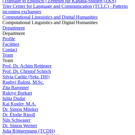
[Translate to Englisch:] Zentrum für Kanada-Studien (ZKS)
Trier Center for Language and Communication (TCLC) - Patterns
incoming exchanges
Computational Linguistics and Digital Humanities
Computational Linguistics and Digital Humanities
Department
Department
Profile
Facilities
Contact
Team
Team
Prof. Dr. Achim Rettinger
Prof. Dr. Christof Schöch
Silvia Carlitz (Sekr. DH)
Raghvi Baloni, M.Sc.
Zita Baronnet
Rukiye Burkart
Iuliia Dudar
Kai Kugler, M.A.
Dr. Simon Münker
Dr. Élodie Ripoll
Nils Schwager
Dr. Simon Werner
Julia Röttgermann (TCDH)