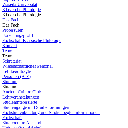
Waseda Universität
Klassische Philologie
Klassische Philologie
Das Fach
Das Fach
Professuren
Forschungsprofil
Fachschaft Klassische Philologie
Kontakt
Team
Team
Sekretariat
Wissenschaftliches Personal
Lehrbeauftragte
Personen (A-Z)
Studium
Studium
Ancient Culture Club
Lehrveranstaltungen
Studieninteressierte
Studiengänge und Studienordnungen
Fachstudienberatung und Studienbegleitinformationen
Fachschaft
Studieren im Ausland
Universität und Schule