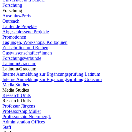
Forschung
Forschung
Ausonius-Preis
Outreach
Laufende Projekte
Abgeschlossene Projekte
Promotionen
Tagungen, Workshops, Kolloquien
Zeitschriften und Reihen
Gastwissenschaftler*innen
Forschungsverbunde
Latinum/Graecum
Latinum/Graecum
Interne Anmeldung zur Ergänzungsprüfung Latinum
Interne Anmeldung zur Ergänzungsprüfung Graecum
Media Studies
Media Studies
Research Units
Research Units
Professur Jürgens
Professorship Müller
Professorship Nuernbergk
Administration Offices
Staff