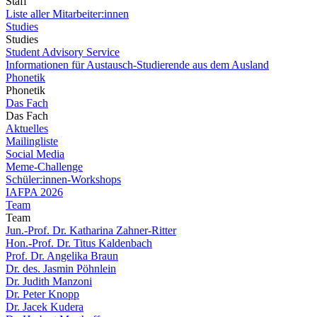
Staff
Liste aller Mitarbeiter:innen
Studies
Studies
Student Advisory Service
Informationen für Austausch-Studierende aus dem Ausland
Phonetik
Phonetik
Das Fach
Das Fach
Aktuelles
Mailingliste
Social Media
Meme-Challenge
Schüler:innen-Workshops
IAFPA 2026
Team
Team
Jun.-Prof. Dr. Katharina Zahner-Ritter
Hon.-Prof. Dr. Titus Kaldenbach
Prof. Dr. Angelika Braun
Dr. des. Jasmin Pöhnlein
Dr. Judith Manzoni
Dr. Peter Knopp
Dr. Jacek Kudera