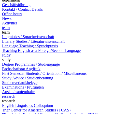
department
Geschäftsführung
Kontakt / Contact Details
Office hours
News
Activities
team
team
Linguistics / Sprachwissenschaft
Literary Studies / Literaturwissenschaft
Language Teaching / Sprachpraxis
Teaching English as a Foreign/Second Language
study
study
Degree Programmes / Studiengänge
Fachschaftsrat Anglistik
First Semester Students / Orientation / Miscellaneous
Study Advice / Studienberatung
Studienverlaufsbelege
Examinations / Prüfungen
Auslandsaufenthalte
research
research
English Linguistics Colloquium
Trier Center for American Studies (TCAS)