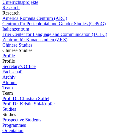
Unterrichtsprojekte
Research
Research
America Romana Centrum (ARC)
Centrum für Postcolonial und Gender Studies (CePoG)
Italienzentrum
Trier Center for Language and Communication (TCLC)
Zentrum für Kanadastudien (ZKS)
Chinese Studies
Chinese Studies
Profile
Profile
Secretary's Office
Fachschaft
Archiv
Alumni
Team
Team
Prof. Dr. Christian Soffel
Prof. Dr. Kristin Shi-Kupfer
Studies
Studies
Prospective Students
Programmes
Orientation