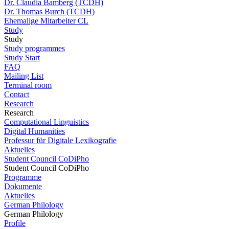
Dr. Claudia Bamberg (TCDH)
Dr. Thomas Burch (TCDH)
Ehemalige Mitarbeiter CL
Study
Study
Study programmes
Study Start
FAQ
Mailing List
Terminal room
Contact
Research
Research
Computational Linguistics
Digital Humanities
Professur für Digitale Lexikografie
Aktuelles
Student Council CoDiPho
Student Council CoDiPho
Programme
Dokumente
Aktuelles
German Philology
German Philology
Profile