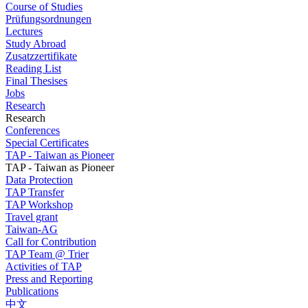
Course of Studies
Prüfungsordnungen
Lectures
Study Abroad
Zusatzzertifikate
Reading List
Final Thesises
Jobs
Research
Research
Conferences
Special Certificates
TAP - Taiwan as Pioneer
TAP - Taiwan as Pioneer
Data Protection
TAP Transfer
TAP Workshop
Travel grant
Taiwan-AG
Call for Contribution
TAP Team @ Trier
Activities of TAP
Press and Reporting
Publications
中文