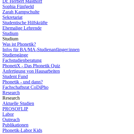
Dr. Herbert Masthoff
Sophia Fünfgeld
Zarah Kampschulte
Sekretariat
Studentische Hilfskräfte
Ehemalige Lehrende
Studium
Studium
Was ist Phonetik?
Infos für BA/MA-Studienanfänger:innen
Studiengänge
Fachstudienberatung
PhonetiX - Das Phonetik Quiz
Anfertigung von Hausarbeiten
Student Fund
Phonetik - und dann?
Fachschaftsrat CoDiPho
Research
Research
Aktuelle Studien
PROSOFLIP
Labor
Outreach
Publikationen
Phonetik-Labor Kids