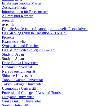
Erfahrungsberichte Master
Zusatzzertifikate
Informationen für Erstsemester
Alumni und Karriere
research
research
Digitale Spiele in der Japanologie – aktuelle Perspektiven
DFG-Kolleg Lyrik in Transition 2017-2021
Projekte
Examensarbeiten
Symposien und Berichte
DFG-Graduiertenkolleg 2000-2005
Study in Japan
Study in Japan
Daito Bunka Universität
Hirosaki Universität
Nara Frauenuniversiät
Shimane Universität
Tohoku Gakuin Universität
Tokyo Gakugei Universität
Utsunomiya Universität
Professional College of Arts and Tourism
Okayama Universität
Osaka Gakuin Universität
Sophia Universität