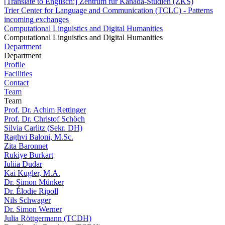
[Translate to Englisch:] Zentrum für Kanada-Studien (ZKS)
Trier Center for Language and Communication (TCLC) - Patterns
incoming exchanges
Computational Linguistics and Digital Humanities
Computational Linguistics and Digital Humanities
Department
Department
Profile
Facilities
Contact
Team
Team
Prof. Dr. Achim Rettinger
Prof. Dr. Christof Schöch
Silvia Carlitz (Sekr. DH)
Raghvi Baloni, M.Sc.
Zita Baronnet
Rukiye Burkart
Iuliia Dudar
Kai Kugler, M.A.
Dr. Simon Münker
Dr. Élodie Ripoll
Nils Schwager
Dr. Simon Werner
Julia Röttgermann (TCDH)