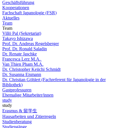
Geschäftsführung
Kooperationen
Fachschaft Japanologie (FSR)
Aktuelles
Team
Team
Villö Pal (Sekretariat)
Takayo Ishizawa
Prof. Dr. Andreas Regelsberger
Prof. Dr. Ronald Saladin
Dr. Renate Jaschke
Francesca Lerz M.A.
Van Thien Pham M.A.
Dr. Christopher Keiichi Schmidt
Dr. Susanna Eismann
Dr. Christian Göhlert (Fachreferent für Japanologie in der
Bibliothek)
Gastprofessuren
Ehemalige Mitarbeiter/innen
study
study
Erasmus & 留学生
Hausarbeiten und Zitierregeln
Studienberatung
Studiengänge