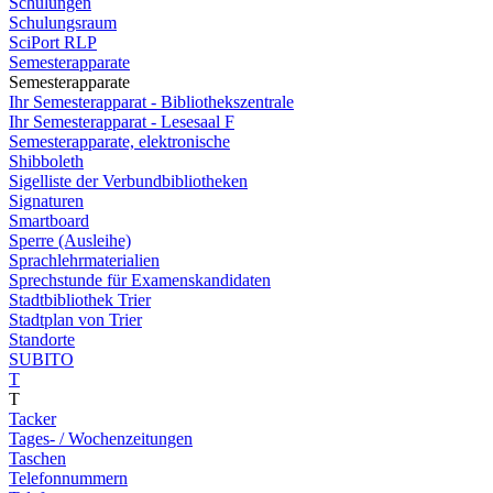
Schulungen
Schulungsraum
SciPort RLP
Semesterapparate
Semesterapparate
Ihr Semesterapparat - Bibliothekszentrale
Ihr Semesterapparat - Lesesaal F
Semesterapparate, elektronische
Shibboleth
Sigelliste der Verbundbibliotheken
Signaturen
Smartboard
Sperre (Ausleihe)
Sprachlehrmaterialien
Sprechstunde für Examenskandidaten
Stadtbibliothek Trier
Stadtplan von Trier
Standorte
SUBITO
T
T
Tacker
Tages- / Wochenzeitungen
Taschen
Telefonnummern