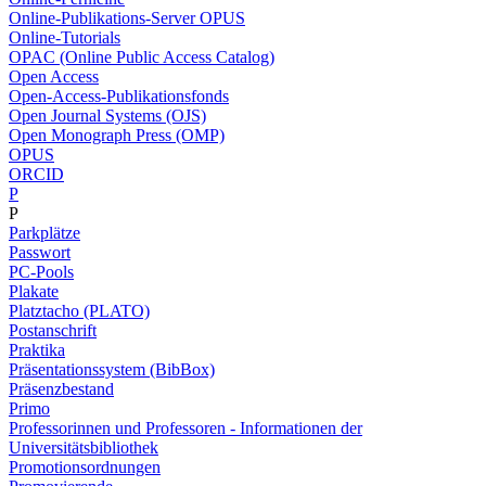
Online-Publikations-Server OPUS
Online-Tutorials
OPAC (Online Public Access Catalog)
Open Access
Open-Access-Publikationsfonds
Open Journal Systems (OJS)
Open Monograph Press (OMP)
OPUS
ORCID
P
P
Parkplätze
Passwort
PC-Pools
Plakate
Platztacho (PLATO)
Postanschrift
Praktika
Präsentationssystem (BibBox)
Präsenzbestand
Primo
Professorinnen und Professoren - Informationen der
Universitätsbibliothek
Promotionsordnungen