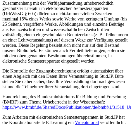
Zusammenhang mit der Verfügbarmachung urheberrechtlich
geschützter Literatur in elektronischen Semesterapparaten
(UrhWissG § 60a) dürfen zu nicht-kommerziellen Zwecken
maximal 15% eines Werks sowie Werke von geringem Umfang (bis
25 Seiten), vergriffene Werke, Abbildungen und einzelne Beiträge
aus Fachzeitschriften und wissenschaftlichen Zeitschriften
vollständig einem eingeschränkten Benutzerkreis (z. B. Teilnehmern
an einer Lehrveranstaltung) auf diesem Wege zur Verfügung gestellt
werden. Diese Regelung bezieht sich nicht nur auf den Bestand
unserer Bibliothek. Es können auch Fernleihlieferungen, sofern sie
mit den oben genannten Bestimmungen übereinstimmen, in
elektronische Semesterapparate eingestellt werden.
Die Kontrolle der Zugangsberechtigung erfolgt automatisiert über
einen Abgleich mit den Daten Ihrer Veranstaltung in Stud.IP. Bitte
stellen Sie daher sicher, dass Ihre Veranstaltung dort nachgewiesen
ist und die Teilnehmer Ihrer Veranstaltung dort eingetragen sind.
Handreichung des Bundesministeriums für Bildung und Forschung
(BMBF) zum Thema Urheberrecht in der Wissenschaft:
https://www.bmbf.de/SharedDocs/Publikationen/de/bmbf/1/31518_Ur
Zum Arbeiten mit elektronischen Semesterapparaten in Stud.IP hat
die Koordinationsstelle E-Learning ein
Videotutorial
veröffentlicht.