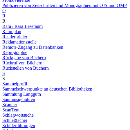
Promovierende
Publizieren von Zeitschriften und Monographien mit OJS und OMP
Q
R
R
Rara / Rara-Leseraum
Raumplan
Readerprinter
Reklamationsstelle
Remote-Zugang zu Datenbanken
Reprographie
Rückgabe von Büchern
Rückruf von Büchern
Rückstellen von Büchern
S
S
Sammelprofil
Sammelschwerpunkte an deutschen Bibliotheken
Sammlung Langguth
Säumnisgebühren
Scanner
ScanTent
Schlagwortsuche
Schließfächer
Schülerführungen