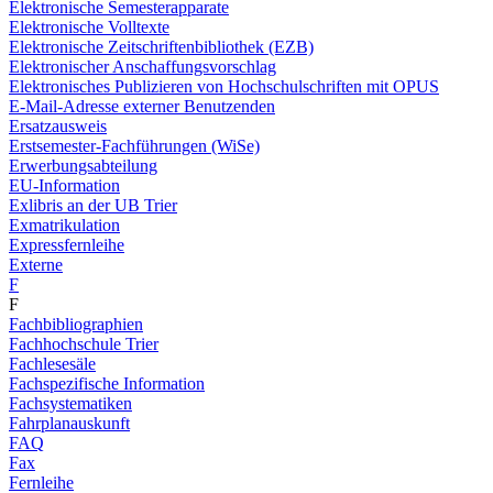
Elektronische Semesterapparate
Elektronische Volltexte
Elektronische Zeitschriftenbibliothek (EZB)
Elektronischer Anschaffungsvorschlag
Elektronisches Publizieren von Hochschulschriften mit OPUS
E-Mail-Adresse externer Benutzenden
Ersatzausweis
Erstsemester-Fachführungen (WiSe)
Erwerbungsabteilung
EU-Information
Exlibris an der UB Trier
Exmatrikulation
Expressfernleihe
Externe
F
F
Fachbibliographien
Fachhochschule Trier
Fachlesesäle
Fachspezifische Information
Fachsystematiken
Fahrplanauskunft
FAQ
Fax
Fernleihe