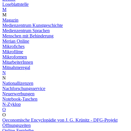
Loseblattstelle
M
M
Magazin
Medienzentrum Kunstgeschichte
Medienzentrum Sprachen
Menschen mit Behinderung
Merian Online
Mikrofiches
Mikrofilme
Mikroformen
MitarbeiterInnen
Mitnahmeregal
N
N
Nationallizenzen
Nachforschungsservice
Neuerwerbungen
Notebook-Taschen
N-Zyklop
O
O
Oeconomische Encyclopädie von J. G. Krünitz - DFG-Projekt
Öffnungszeiten
Online-Fernleihe