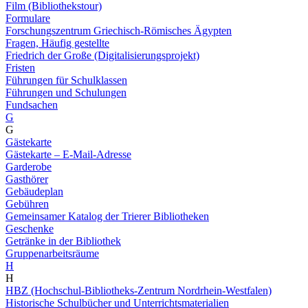
Film (Bibliothekstour)
Formulare
Forschungszentrum Griechisch-Römisches Ägypten
Fragen, Häufig gestellte
Friedrich der Große (Digitalisierungsprojekt)
Fristen
Führungen für Schulklassen
Führungen und Schulungen
Fundsachen
G
G
Gästekarte
Gästekarte – E-Mail-Adresse
Garderobe
Gasthörer
Gebäudeplan
Gebühren
Gemeinsamer Katalog der Trierer Bibliotheken
Geschenke
Getränke in der Bibliothek
Gruppenarbeitsräume
H
H
HBZ (Hochschul-Bibliotheks-Zentrum Nordrhein-Westfalen)
Historische Schulbücher und Unterrichtsmaterialien