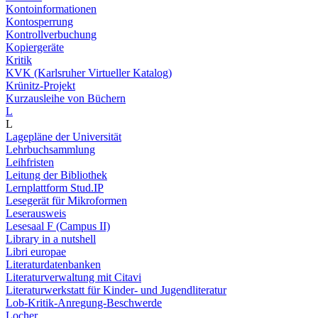
Kontoinformationen
Kontosperrung
Kontrollverbuchung
Kopiergeräte
Kritik
KVK (Karlsruher Virtueller Katalog)
Krünitz-Projekt
Kurzausleihe von Büchern
L
L
Lagepläne der Universität
Lehrbuchsammlung
Leihfristen
Leitung der Bibliothek
Lernplattform Stud.IP
Lesegerät für Mikroformen
Leserausweis
Lesesaal F (Campus II)
Library in a nutshell
Libri europae
Literaturdatenbanken
Literaturverwaltung mit Citavi
Literaturwerkstatt für Kinder- und Jugendliteratur
Lob-Kritik-Anregung-Beschwerde
Locher