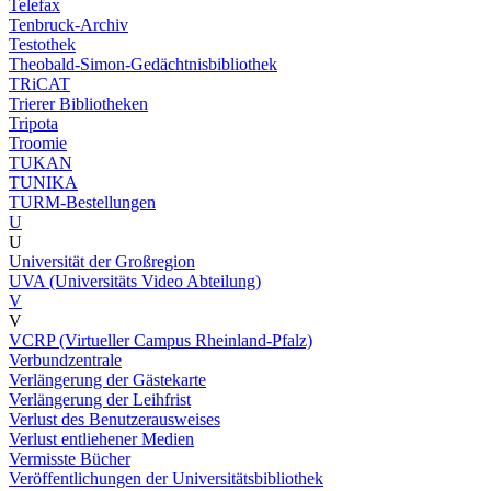
Telefax
Tenbruck-Archiv
Testothek
Theobald-Simon-Gedächtnisbibliothek
TRiCAT
Trierer Bibliotheken
Tripota
Troomie
TUKAN
TUNIKA
TURM-Bestellungen
U
U
Universität der Großregion
UVA (Universitäts Video Abteilung)
V
V
VCRP (Virtueller Campus Rheinland-Pfalz)
Verbundzentrale
Verlängerung der Gästekarte
Verlängerung der Leihfrist
Verlust des Benutzerausweises
Verlust entliehener Medien
Vermisste Bücher
Veröffentlichungen der Universitätsbibliothek