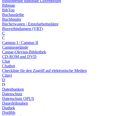
Bibliothèque nationale Luxembourg
Bibmap
BibTop
Buchausleihe
Buchbinder
Bücherwagen / Einzelarbeitsplätze
Busverbindungen (VRT)
C
C
Campus I / Campus II
Campusgelände
Caspar-Olevian-Bibliothek
CD-ROM und DVD
Chat
Chatbot
Checkliste für den Zugriff auf elektronische Medien
Citavi
D
D
Datenbanken
Datenschutz
Datenschutz OPUS
Dauerleihgaben
Diathek
DigiBib