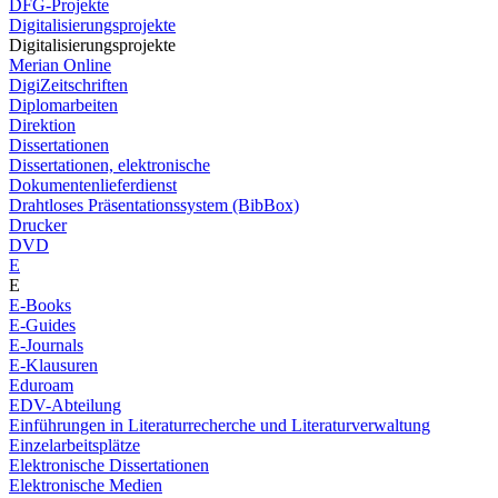
DFG-Projekte
Digitalisierungsprojekte
Digitalisierungsprojekte
Merian Online
DigiZeitschriften
Diplomarbeiten
Direktion
Dissertationen
Dissertationen, elektronische
Dokumentenlieferdienst
Drahtloses Präsentationssystem (BibBox)
Drucker
DVD
E
E
E-Books
E-Guides
E-Journals
E-Klausuren
Eduroam
EDV-Abteilung
Einführungen in Literaturrecherche und Literaturverwaltung
Einzelarbeitsplätze
Elektronische Dissertationen
Elektronische Medien