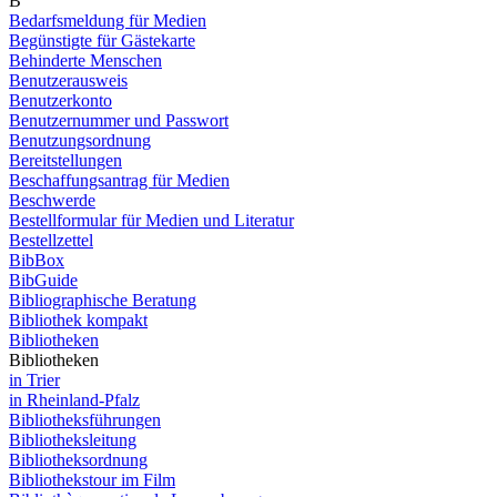
B
Bedarfsmeldung für Medien
Begünstigte für Gästekarte
Behinderte Menschen
Benutzerausweis
Benutzerkonto
Benutzernummer und Passwort
Benutzungsordnung
Bereitstellungen
Beschaffungsantrag für Medien
Beschwerde
Bestellformular für Medien und Literatur
Bestellzettel
BibBox
BibGuide
Bibliographische Beratung
Bibliothek kompakt
Bibliotheken
Bibliotheken
in Trier
in Rheinland-Pfalz
Bibliotheksführungen
Bibliotheksleitung
Bibliotheksordnung
Bibliothekstour im Film