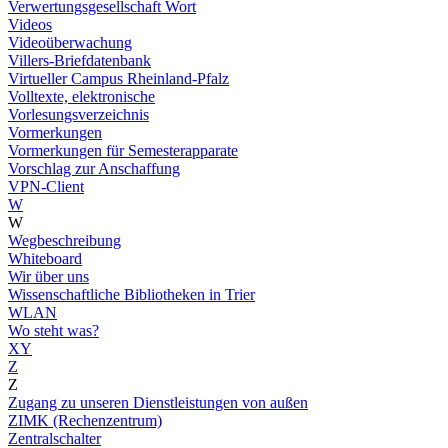
Verwertungsgesellschaft Wort
Videos
Videoüberwachung
Villers-Briefdatenbank
Virtueller Campus Rheinland-Pfalz
Volltexte, elektronische
Vorlesungsverzeichnis
Vormerkungen
Vormerkungen für Semesterapparate
Vorschlag zur Anschaffung
VPN-Client
W
W
Wegbeschreibung
Whiteboard
Wir über uns
Wissenschaftliche Bibliotheken in Trier
WLAN
Wo steht was?
XY
Z
Z
Zugang zu unseren Dienstleistungen von außen
ZIMK (Rechenzentrum)
Zentralschalter