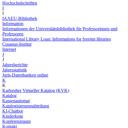
Hochschulschriften
I
I
IAAEU-Bibliothek
Information
Informationen der Universitätsbibliothek für Professorinnen und
Professoren
International Library Loan: Informations for foreign libraries
Cusanus-Institut
Internet
J
J
Jahresberichte
Jahresstatistik
Juris-Datenbanken online
K
K
Karlsruher Virtueller Katalog (KVK)
Katalog
Kassenautomat
Katalogisierungsabteilung
KI-Chatbot
Kinderkiste
Konferenzraum
Kontakt