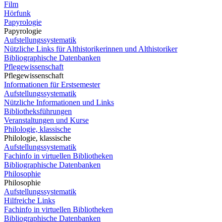
Film
Hörfunk
Papyrologie
Papyrologie
Aufstellungssystematik
Nützliche Links für Althistorikerinnen und Althistoriker
Bibliographische Datenbanken
Pflegewissenschaft
Pflegewissenschaft
Informationen für Erstsemester
Aufstellungssystematik
Nützliche Informationen und Links
Bibliotheksführungen
Veranstaltungen und Kurse
Philologie, klassische
Philologie, klassische
Aufstellungssystematik
Fachinfo in virtuellen Bibliotheken
Bibliographische Datenbanken
Philosophie
Philosophie
Aufstellungssystematik
Hilfreiche Links
Fachinfo in virtuellen Bibliotheken
Bibliographische Datenbanken