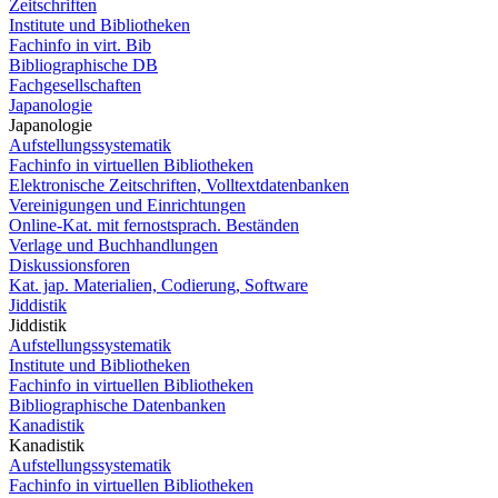
Zeitschriften
Institute und Bibliotheken
Fachinfo in virt. Bib
Bibliographische DB
Fachgesellschaften
Japanologie
Japanologie
Aufstellungssystematik
Fachinfo in virtuellen Bibliotheken
Elektronische Zeitschriften, Volltextdatenbanken
Vereinigungen und Einrichtungen
Online-Kat. mit fernostsprach. Beständen
Verlage und Buchhandlungen
Diskussionsforen
Kat. jap. Materialien, Codierung, Software
Jiddistik
Jiddistik
Aufstellungssystematik
Institute und Bibliotheken
Fachinfo in virtuellen Bibliotheken
Bibliographische Datenbanken
Kanadistik
Kanadistik
Aufstellungssystematik
Fachinfo in virtuellen Bibliotheken