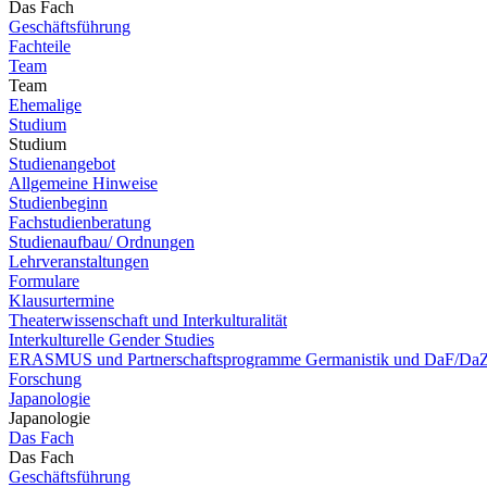
Das Fach
Geschäftsführung
Fachteile
Team
Team
Ehemalige
Studium
Studium
Studienangebot
Allgemeine Hinweise
Studienbeginn
Fachstudienberatung
Studienaufbau/ Ordnungen
Lehrveranstaltungen
Formulare
Klausurtermine
Theaterwissenschaft und Interkulturalität
Interkulturelle Gender Studies
ERASMUS und Partnerschaftsprogramme Germanistik und DaF/Da
Forschung
Japanologie
Japanologie
Das Fach
Das Fach
Geschäftsführung