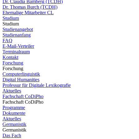
Dr. Claudia Bamberg (TCDH)
Dr. Thomas Burch (TCDH)
Ehemalige Mitarbeiter CL
Studium
Studium
Studienangebot
Studienanfang
FAQ
E-Mail-Verteiler
Terminalraum
Kontakt
Forschung
Forschung
Computerlinguistik
Digital Humanities
Professur für Digitale Lexikografie
Aktuelles
Fachschaft CoDiPho
Fachschaft CoDiPho
Programme
Dokumente
Aktuelles
Germanistik
Germanistik
Das Fach