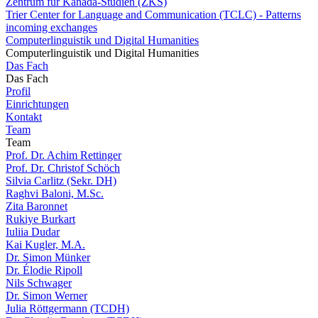
Zentrum für Kanada-Studien (ZKS)
Trier Center for Language and Communication (TCLC) - Patterns
incoming exchanges
Computerlinguistik und Digital Humanities
Computerlinguistik und Digital Humanities
Das Fach
Das Fach
Profil
Einrichtungen
Kontakt
Team
Team
Prof. Dr. Achim Rettinger
Prof. Dr. Christof Schöch
Silvia Carlitz (Sekr. DH)
Raghvi Baloni, M.Sc.
Zita Baronnet
Rukiye Burkart
Iuliia Dudar
Kai Kugler, M.A.
Dr. Simon Münker
Dr. Élodie Ripoll
Nils Schwager
Dr. Simon Werner
Julia Röttgermann (TCDH)