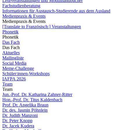
Lehrveranstaltungen und Modulhandbücher
Fachstudienberatung
Informationen für Austausch-Studierende aus dem Ausland
Medienpraxis & Events
Medienpraxis & Events
[Translate to Französisch:] Veranstaltungen
Phonetik
Phonetik
Das Fach
Das Fach
Aktuelles
Mailingliste
Social Media
Meme-Challenge
Schüler:innen-Workshops
IAFPA 2026
Team
Team
Jun.-Prof. Dr. Katharina Zahner-Ritter
Hon.-Prof. Dr. Titus Kaldenbach
Prof. Dr. Angelika Braun
Dr. des. Jasmin Pöhnlein
Dr. Judith Manzoni
Dr. Peter Knopp
Dr. Jacek Kudera