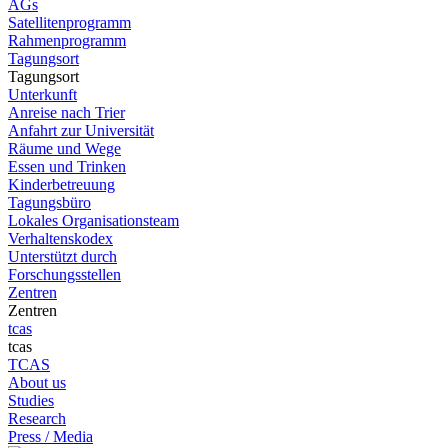
AGs
Satellitenprogramm
Rahmenprogramm
Tagungsort
Tagungsort
Unterkunft
Anreise nach Trier
Anfahrt zur Universität
Räume und Wege
Essen und Trinken
Kinderbetreuung
Tagungsbüro
Lokales Organisationsteam
Verhaltenskodex
Unterstützt durch
Forschungsstellen
Zentren
Zentren
tcas
tcas
TCAS
About us
Studies
Research
Press / Media