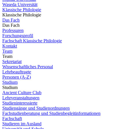
Waseda Universität
Klassische Philologie
Klassische Philologie
Das Fach
Das Fach
Professuren
Forschungsprofil
Fachschaft Klassische Philologie
Kontakt
Team
Team
Sekretariat
Wissenschaftliches Personal
Lehrbeauftragte
Personen (A-Z)
Studium
Studium
Ancient Culture Club
Lehrveranstaltungen
Studieninteressierte
Studiengänge und Studienordnungen
Fachstudienberatung und Studienbegleitinformationen
Fachschaft
Studieren im Ausland
Universität und Schule