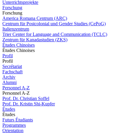
Unterrichtsprojekte
Forschung
Forschung
America Romana Centrum (ARC)
Centrum für Postcolonial und Gender Studies (CePoG)
Italienzentrum
Trier Center for Language and Communication (TCLC)
Zentrum für Kanadastudien (ZKS)
Études Chinoises
Études Chinoises
Profil
Profil
Secrétariat
Fachschaft
Archiv
Alumni
Personnel A-Z
Personnel A-Z
Prof. Dr. Christian Soffel
Prof. Dr. Kristin Shi-Kupfer
Études
Études
Futurs Étudiants
Programmes
Orientation