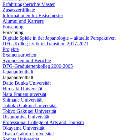
Erfahrungsberichte Master
Zusatzzertifikate
Informationen für Erstsemester
Alumni und Karriere
Forschung
Forschung
Digitale Spiele in der Japanologie – aktuelle Perspektiven
DFG-Kolleg Lyrik in Transition 2017-2021
Projekte
Examensarbeiten
Symposien und Berichte
DFG-Graduiertenkolleg 2000-2005
Japanaufenthalt
Japanaufenthalt
Daito Bunka Universität
Hirosaki Universität
Nara Frauenuniversiät
Shimane Universität
Tohoku Gakuin Universität
Tokyo Gakugei Universität
Utsunomiya Universität
Professional College of Arts and Tourism
Okayama Universität
Osaka Gakuin Universität
Sophia Universität