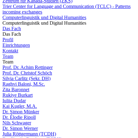
Zentrum für Kanada-Studien (ZKS)
Trier Center for Language and Communication (TCLC) - Patterns
incoming exchanges
Computerlinguistik und Digital Humanities
Computerlinguistik und Digital Humanities
Das Fach
Das Fach
Profil
Einrichtungen
Kontakt
Team
Team
Prof. Dr. Achim Rettinger
Prof. Dr. Christof Schöch
Silvia Carlitz (Sekr. DH)
Raghvi Baloni, M.Sc.
Zita Baronnet
Rukiye Burkart
Iuliia Dudar
Kai Kugler, M.A.
Dr. Simon Münker
Dr. Élodie Ripoll
Nils Schwager
Dr. Simon Werner
Julia Röttgermann (TCDH)