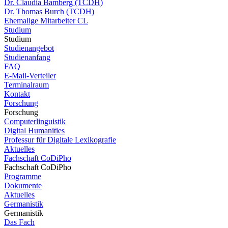
Dr. Claudia Bamberg (TCDH)
Dr. Thomas Burch (TCDH)
Ehemalige Mitarbeiter CL
Studium
Studium
Studienangebot
Studienanfang
FAQ
E-Mail-Verteiler
Terminalraum
Kontakt
Forschung
Forschung
Computerlinguistik
Digital Humanities
Professur für Digitale Lexikografie
Aktuelles
Fachschaft CoDiPho
Fachschaft CoDiPho
Programme
Dokumente
Aktuelles
Germanistik
Germanistik
Das Fach