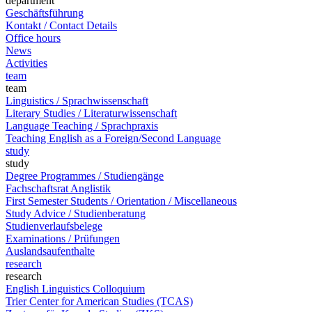
department
Geschäftsführung
Kontakt / Contact Details
Office hours
News
Activities
team
team
Linguistics / Sprachwissenschaft
Literary Studies / Literaturwissenschaft
Language Teaching / Sprachpraxis
Teaching English as a Foreign/Second Language
study
study
Degree Programmes / Studiengänge
Fachschaftsrat Anglistik
First Semester Students / Orientation / Miscellaneous
Study Advice / Studienberatung
Studienverlaufsbelege
Examinations / Prüfungen
Auslandsaufenthalte
research
research
English Linguistics Colloquium
Trier Center for American Studies (TCAS)