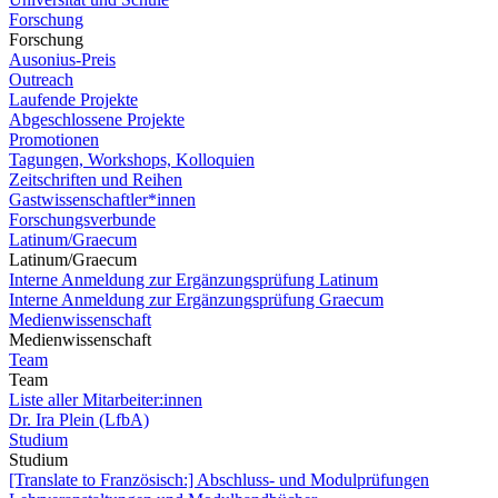
Forschung
Forschung
Ausonius-Preis
Outreach
Laufende Projekte
Abgeschlossene Projekte
Promotionen
Tagungen, Workshops, Kolloquien
Zeitschriften und Reihen
Gastwissenschaftler*innen
Forschungsverbunde
Latinum/Graecum
Latinum/Graecum
Interne Anmeldung zur Ergänzungsprüfung Latinum
Interne Anmeldung zur Ergänzungsprüfung Graecum
Medienwissenschaft
Medienwissenschaft
Team
Team
Liste aller Mitarbeiter:innen
Dr. Ira Plein (LfbA)
Studium
Studium
[Translate to Französisch:] Abschluss- und Modulprüfungen