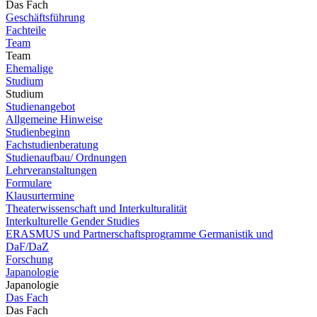
Das Fach
Geschäftsführung
Fachteile
Team
Team
Ehemalige
Studium
Studium
Studienangebot
Allgemeine Hinweise
Studienbeginn
Fachstudienberatung
Studienaufbau/ Ordnungen
Lehrveranstaltungen
Formulare
Klausurtermine
Theaterwissenschaft und Interkulturalität
Interkulturelle Gender Studies
ERASMUS und Partnerschaftsprogramme Germanistik und
DaF/DaZ
Forschung
Japanologie
Japanologie
Das Fach
Das Fach