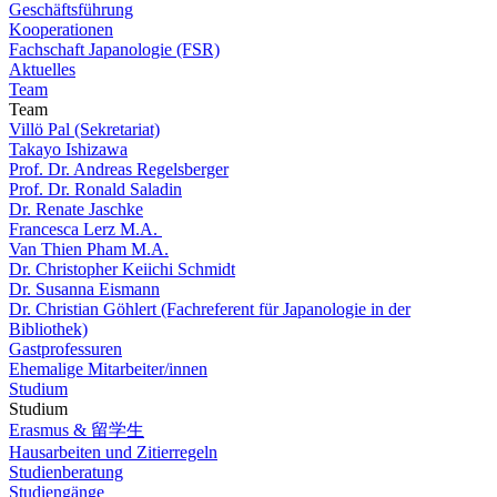
Geschäftsführung
Kooperationen
Fachschaft Japanologie (FSR)
Aktuelles
Team
Team
Villö Pal (Sekretariat)
Takayo Ishizawa
Prof. Dr. Andreas Regelsberger
Prof. Dr. Ronald Saladin
Dr. Renate Jaschke
Francesca Lerz M.A.
Van Thien Pham M.A.
Dr. Christopher Keiichi Schmidt
Dr. Susanna Eismann
Dr. Christian Göhlert (Fachreferent für Japanologie in der
Bibliothek)
Gastprofessuren
Ehemalige Mitarbeiter/innen
Studium
Studium
Erasmus & 留学生
Hausarbeiten und Zitierregeln
Studienberatung
Studiengänge