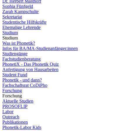
Dr. Herbert Masthoff
Sophia Fünfgeld
Zarah Kampschulte
Sekretariat
Studentische Hilfskräfte
Ehemalige Lehrende
Studium
Studium
Was ist Phonetik?
Infos für BA/MA-Studienanfänger:innen
Studiengänge
Fachstudienberatung
PhonetiX - Das Phonetik Quiz
Anfertigung von Hausarbeiten
Student Fund
Phonetik - und dann?
Fachschaftsrat CoDiPho
Forschung
Forschung
Aktuelle Studien
PROSOFLIP
Labor
Outreach
Publikationen
Phonetik-Labor Kids