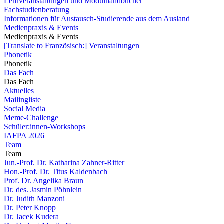
Lehrveranstaltungen und Modulhandbücher
Fachstudienberatung
Informationen für Austausch-Studierende aus dem Ausland
Medienpraxis & Events
Medienpraxis & Events
[Translate to Französisch:] Veranstaltungen
Phonetik
Phonetik
Das Fach
Das Fach
Aktuelles
Mailingliste
Social Media
Meme-Challenge
Schüler:innen-Workshops
IAFPA 2026
Team
Team
Jun.-Prof. Dr. Katharina Zahner-Ritter
Hon.-Prof. Dr. Titus Kaldenbach
Prof. Dr. Angelika Braun
Dr. des. Jasmin Pöhnlein
Dr. Judith Manzoni
Dr. Peter Knopp
Dr. Jacek Kudera