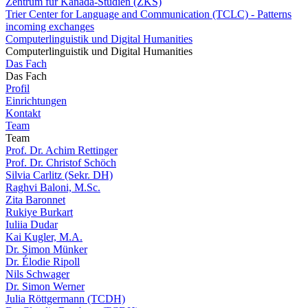
Zentrum für Kanada-Studien (ZKS)
Trier Center for Language and Communication (TCLC) - Patterns
incoming exchanges
Computerlinguistik und Digital Humanities
Computerlinguistik und Digital Humanities
Das Fach
Das Fach
Profil
Einrichtungen
Kontakt
Team
Team
Prof. Dr. Achim Rettinger
Prof. Dr. Christof Schöch
Silvia Carlitz (Sekr. DH)
Raghvi Baloni, M.Sc.
Zita Baronnet
Rukiye Burkart
Iuliia Dudar
Kai Kugler, M.A.
Dr. Simon Münker
Dr. Élodie Ripoll
Nils Schwager
Dr. Simon Werner
Julia Röttgermann (TCDH)