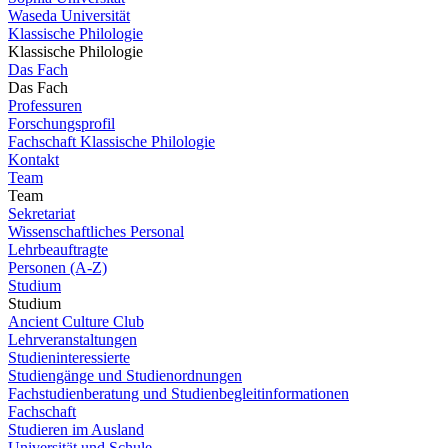
Waseda Universität
Klassische Philologie
Klassische Philologie
Das Fach
Das Fach
Professuren
Forschungsprofil
Fachschaft Klassische Philologie
Kontakt
Team
Team
Sekretariat
Wissenschaftliches Personal
Lehrbeauftragte
Personen (A-Z)
Studium
Studium
Ancient Culture Club
Lehrveranstaltungen
Studieninteressierte
Studiengänge und Studienordnungen
Fachstudienberatung und Studienbegleitinformationen
Fachschaft
Studieren im Ausland
Universität und Schule