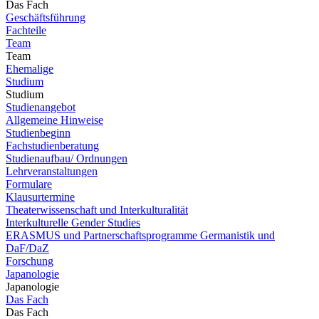
Das Fach
Geschäftsführung
Fachteile
Team
Team
Ehemalige
Studium
Studium
Studienangebot
Allgemeine Hinweise
Studienbeginn
Fachstudienberatung
Studienaufbau/ Ordnungen
Lehrveranstaltungen
Formulare
Klausurtermine
Theaterwissenschaft und Interkulturalität
Interkulturelle Gender Studies
ERASMUS und Partnerschaftsprogramme Germanistik und
DaF/DaZ
Forschung
Japanologie
Japanologie
Das Fach
Das Fach