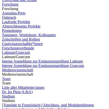
Forschung
Forschung
Ausonius-Preis
Outreach
Laufende Projekte
Abgeschlossene Projekte
Promotionen
Tagungen, Workshops, Kolloquien
Zeitschriften und Reihen
Gastwissenschaftler*innen
Forschungsverbunde
Latinum/Graecum
Latinum/Graecum
Interne Anmeldung zur Ergänzungsprüfung Latinum
Interne Anmeldung zur Ergänzungsprüfung Graecum
Medienwissenschaft
Medienwissenschaft
Team
Team
Liste aller Mitarbeiter:innen
Dr. Ira Plein (LfbA)
Studium
Studium
[Translate to Französisch:] Abschluss- und Modulprüfungen