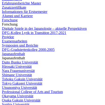
Erfahrungsberichte Master
Zusatzzertifikate
Informationen für Erstsemester
Alumni und Karriere
Forschung
Forschung
Digitale Spiele in der Japanologie – aktuelle Perspektiven
DFG-Kolleg Lyrik in Transition 2017-2021
Projekte
Examensarbeiten
Symposien und Berichte
DFG-Graduiertenkolleg 2000-2005
Japanaufenthalt
Japanaufenthalt
Daito Bunka Universität
Hirosaki Universität
Nara Frauenuniversiät
Shimane Universität
Tohoku Gakuin Universität
Tokyo Gakugei Universität
Utsunomiya Universität
Professional College of Arts and Tourism
Okayama Universität
Osaka Gakuin Universität
Sophia Universität