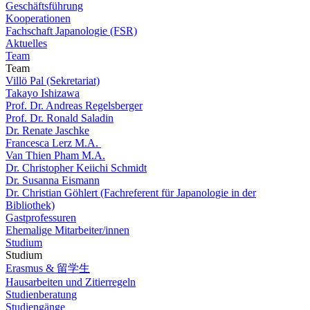
Geschäftsführung
Kooperationen
Fachschaft Japanologie (FSR)
Aktuelles
Team
Team
Villö Pal (Sekretariat)
Takayo Ishizawa
Prof. Dr. Andreas Regelsberger
Prof. Dr. Ronald Saladin
Dr. Renate Jaschke
Francesca Lerz M.A.
Van Thien Pham M.A.
Dr. Christopher Keiichi Schmidt
Dr. Susanna Eismann
Dr. Christian Göhlert (Fachreferent für Japanologie in der
Bibliothek)
Gastprofessuren
Ehemalige Mitarbeiter/innen
Studium
Studium
Erasmus & 留学生
Hausarbeiten und Zitierregeln
Studienberatung
Studiengänge