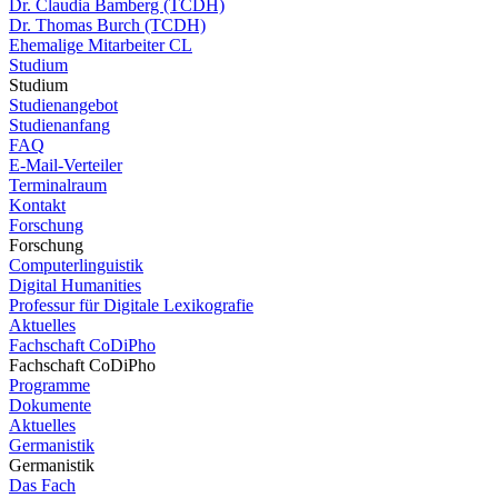
Dr. Claudia Bamberg (TCDH)
Dr. Thomas Burch (TCDH)
Ehemalige Mitarbeiter CL
Studium
Studium
Studienangebot
Studienanfang
FAQ
E-Mail-Verteiler
Terminalraum
Kontakt
Forschung
Forschung
Computerlinguistik
Digital Humanities
Professur für Digitale Lexikografie
Aktuelles
Fachschaft CoDiPho
Fachschaft CoDiPho
Programme
Dokumente
Aktuelles
Germanistik
Germanistik
Das Fach