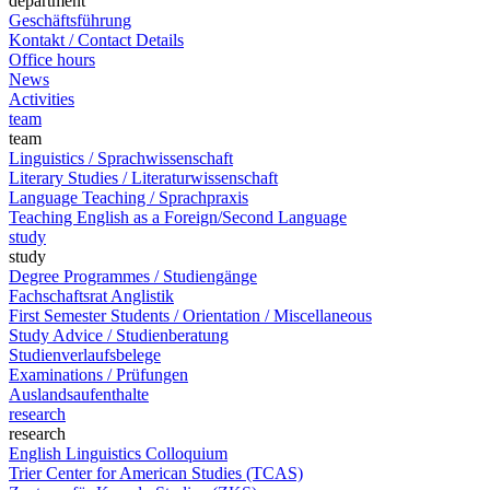
department
Geschäftsführung
Kontakt / Contact Details
Office hours
News
Activities
team
team
Linguistics / Sprachwissenschaft
Literary Studies / Literaturwissenschaft
Language Teaching / Sprachpraxis
Teaching English as a Foreign/Second Language
study
study
Degree Programmes / Studiengänge
Fachschaftsrat Anglistik
First Semester Students / Orientation / Miscellaneous
Study Advice / Studienberatung
Studienverlaufsbelege
Examinations / Prüfungen
Auslandsaufenthalte
research
research
English Linguistics Colloquium
Trier Center for American Studies (TCAS)