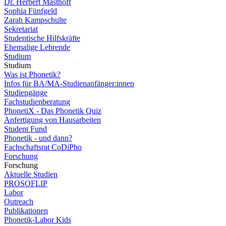
Dr. Herbert Masthoff
Sophia Fünfgeld
Zarah Kampschulte
Sekretariat
Studentische Hilfskräfte
Ehemalige Lehrende
Studium
Studium
Was ist Phonetik?
Infos für BA/MA-Studienanfänger:innen
Studiengänge
Fachstudienberatung
PhonetiX - Das Phonetik Quiz
Anfertigung von Hausarbeiten
Student Fund
Phonetik - und dann?
Fachschaftsrat CoDiPho
Forschung
Forschung
Aktuelle Studien
PROSOFLIP
Labor
Outreach
Publikationen
Phonetik-Labor Kids