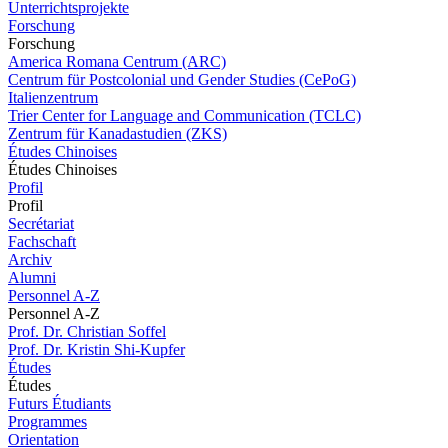
Unterrichtsprojekte
Forschung
Forschung
America Romana Centrum (ARC)
Centrum für Postcolonial und Gender Studies (CePoG)
Italienzentrum
Trier Center for Language and Communication (TCLC)
Zentrum für Kanadastudien (ZKS)
Études Chinoises
Études Chinoises
Profil
Profil
Secrétariat
Fachschaft
Archiv
Alumni
Personnel A-Z
Personnel A-Z
Prof. Dr. Christian Soffel
Prof. Dr. Kristin Shi-Kupfer
Études
Études
Futurs Étudiants
Programmes
Orientation