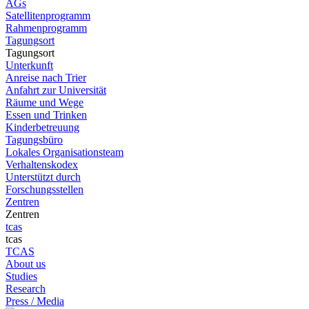
AGs
Satellitenprogramm
Rahmenprogramm
Tagungsort
Tagungsort
Unterkunft
Anreise nach Trier
Anfahrt zur Universität
Räume und Wege
Essen und Trinken
Kinderbetreuung
Tagungsbüro
Lokales Organisationsteam
Verhaltenskodex
Unterstützt durch
Forschungsstellen
Zentren
Zentren
tcas
tcas
TCAS
About us
Studies
Research
Press / Media