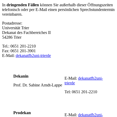
In
dringenden Fällen
können Sie außerhalb dieser Öffnungszeiten
telefonisch oder per E-Mail einen persönlichen Sprechstundentermin
vereinbaren.
Postadresse:
Universität Trier
Dekanat des Fachbereiches II
54286 Trier
Tel.: 0651 201-2210
Fax: 0651 201-3901
E-Mail:
dekanatfb2
uni-trier
de
Dekanin
E-Mail:
dekanatfb2
uni-
trier
de
Prof. Dr. Sabine Arndt-Lappe
Tel: 0651 201-2210
Prodekan
E-Mail:
dekanatfb2
uni-