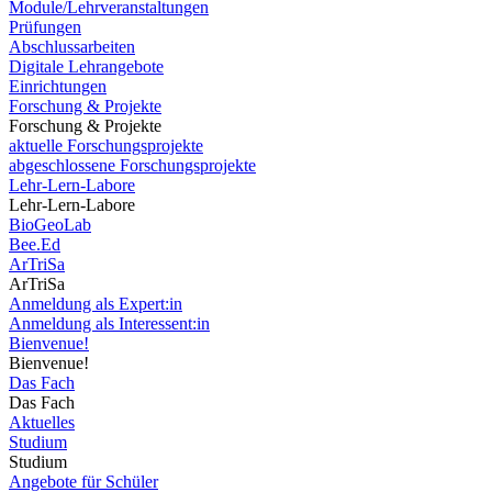
Module/Lehrveranstaltungen
Prüfungen
Abschlussarbeiten
Digitale Lehrangebote
Einrichtungen
Forschung & Projekte
Forschung & Projekte
aktuelle Forschungsprojekte
abgeschlossene Forschungsprojekte
Lehr-Lern-Labore
Lehr-Lern-Labore
BioGeoLab
Bee.Ed
ArTriSa
ArTriSa
Anmeldung als Expert:in
Anmeldung als Interessent:in
Bienvenue!
Bienvenue!
Das Fach
Das Fach
Aktuelles
Studium
Studium
Angebote für Schüler