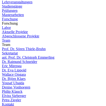
Lehrveranstaltungen
Studiengänge
Prüfungen
Masterarbeiten
Forschung
Forschung
Labor
Aktuelle Projekte
Abgeschlossene Projekte
Team
Team
Prof. Dr. Sören Thiele-Bruhn
Sekretariat
apl. Prof. Dr. Christoph Emmerling
Dr. Raimund Schneider
Eric Mirenga
Dr. Eva Lippold
Wallace Ongara
Dr. Björn Klaes
Yousaf Ubaida
Denise Vonhoegen
Philip Klauck
Elvira Sieberger
Petra Ziegler
Kontakt