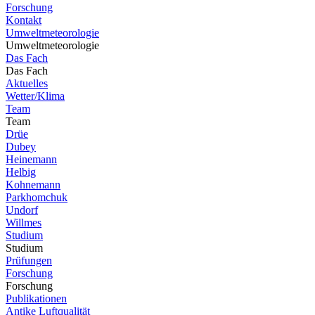
Forschung
Kontakt
Umweltmeteorologie
Umweltmeteorologie
Das Fach
Das Fach
Aktuelles
Wetter/Klima
Team
Team
Drüe
Dubey
Heinemann
Helbig
Kohnemann
Parkhomchuk
Undorf
Willmes
Studium
Studium
Prüfungen
Forschung
Forschung
Publikationen
Antike Luftqualität