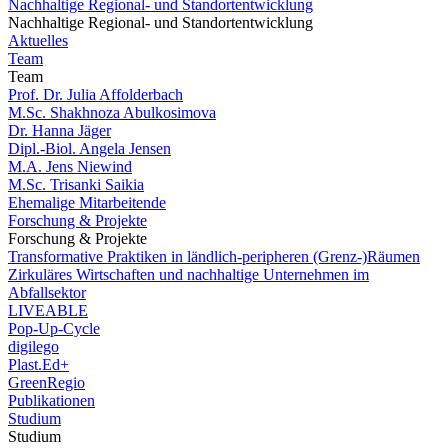
Nachhaltige Regional- und Standortentwicklung
Nachhaltige Regional- und Standortentwicklung
Aktuelles
Team
Team
Prof. Dr. Julia Affolderbach
M.Sc. Shakhnoza Abulkosimova
Dr. Hanna Jäger
Dipl.-Biol. Angela Jensen
M.A. Jens Niewind
M.Sc. Trisanki Saikia
Ehemalige Mitarbeitende
Forschung & Projekte
Forschung & Projekte
Transformative Praktiken in ländlich-peripheren (Grenz-)Räumen
Zirkuläres Wirtschaften und nachhaltige Unternehmen im
Abfallsektor
LIVEABLE
Pop-Up-Cycle
digilego
Plast.Ed+
GreenRegio
Publikationen
Studium
Studium