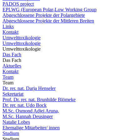
PADOS project
EPLWG (European Polar-Low Working Group
Abgeschlossene Projekte der Polargebiete
Abgeschlossene Projekte der Mittleren Breiten
Links
Kontakt
Umwelttoxikologie
Umwelttoxikologie
Umwelttoxikologie
Das Fach
Das Fach
Aktuelles
Kontakt
Team
Team
Dr. rer. nat. Darja Henseler
Sekretariat
Prof. Dr. rer. nat. Brunhilde Blömeke
Dr. rer. nat. Udo Bock
M.Sc. Osmond Adjei Aruna,
M.Sc. Hannah Deusinger
Natalie Lobes
Ehemalige Mitarbeiter/ innen
Studium
Studium