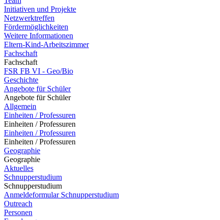
Team
Initiativen und Projekte
Netzwerktreffen
Fördermöglichkeiten
Weitere Informationen
Eltern-Kind-Arbeitszimmer
Fachschaft
Fachschaft
FSR FB VI - Geo/Bio
Geschichte
Angebote für Schüler
Angebote für Schüler
Allgemein
Einheiten / Professuren
Einheiten / Professuren
Einheiten / Professuren
Einheiten / Professuren
Geographie
Geographie
Aktuelles
Schnupperstudium
Schnupperstudium
Anmeldeformular Schnupperstudium
Outreach
Personen