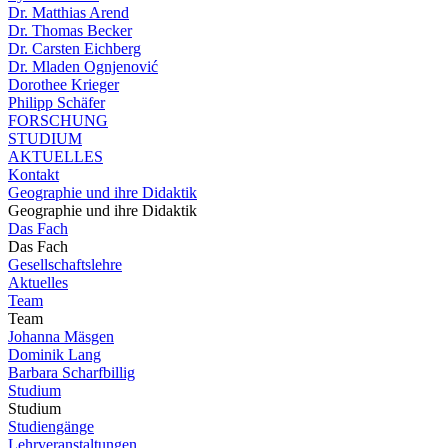
Dr. Matthias Arend
Dr. Thomas Becker
Dr. Carsten Eichberg
Dr. Mladen Ognjenović
Dorothee Krieger
Philipp Schäfer
FORSCHUNG
STUDIUM
AKTUELLES
Kontakt
Geographie und ihre Didaktik
Geographie und ihre Didaktik
Das Fach
Das Fach
Gesellschaftslehre
Aktuelles
Team
Team
Johanna Mäsgen
Dominik Lang
Barbara Scharfbillig
Studium
Studium
Studiengänge
Lehrveranstaltungen