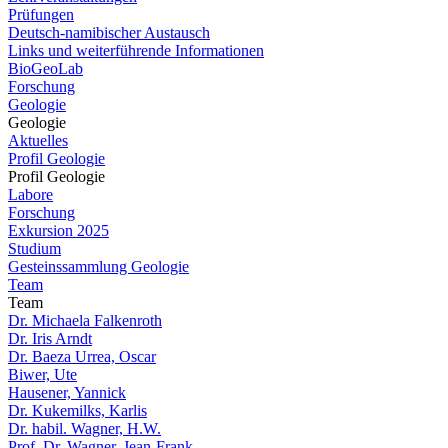
Prüfungen
Deutsch-namibischer Austausch
Links und weiterführende Informationen
BioGeoLab
Forschung
Geologie
Geologie
Aktuelles
Profil Geologie
Profil Geologie
Labore
Forschung
Exkursion 2025
Studium
Gesteinssammlung Geologie
Team
Team
Dr. Michaela Falkenroth
Dr. Iris Arndt
Dr. Baeza Urrea, Oscar
Biwer, Ute
Hausener, Yannick
Dr. Kukemilks, Karlis
Dr. habil. Wagner, H.W.
Prof. Dr. Wagner, Jean-Frank