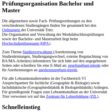
Prüfungsorganisation Bachelor und
Master
Die allgemeinen sowie Fach- Prüfungsordnungen zu den
verschiedenen Studiengängen finden Sie gesammelt bei den
Ordnungen
der Universität Trier.
Die Organisation und Verwaltung der Modulabschlussprüfungen
sowie der Bachelor- und Masterarbeit liegt beim
Hochschulprüfungsamt (HPA)
.
Zum Thema
Studienverwaltung
(Anerkennung von
Studienleistungen, Studiengangwechsel, externe Begutachtung von
BA/MA-Arbeiten) informieren Sie sich bitte auf den angegebenen
Seiten oder schreiben Sie eine E-Mail an:
pruefung6
uni-trier
de
oder
für Anerkennungen an
anerkennung6
uni-trier
de
.
Für alle Lehramtsstudierenden ist der Fachbereich VI
Ansprechpartner für fachliche (Geographie & Biologie) sowie
fachdidaktische (Geographiedidaktik & Biologiedidaktik) Anliegen.
Für grundlegende Fragen zum Lehramtsstudium an der Universität
Trier verweisen wir auf das
Zentrum für Lehrerbildung (ZfL)
.
Schnelleinstieg