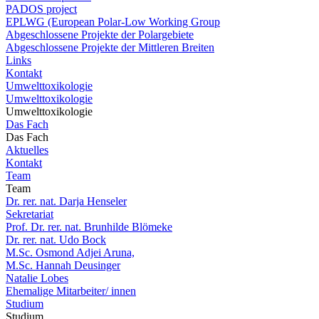
PADOS project
EPLWG (European Polar-Low Working Group
Abgeschlossene Projekte der Polargebiete
Abgeschlossene Projekte der Mittleren Breiten
Links
Kontakt
Umwelttoxikologie
Umwelttoxikologie
Umwelttoxikologie
Das Fach
Das Fach
Aktuelles
Kontakt
Team
Team
Dr. rer. nat. Darja Henseler
Sekretariat
Prof. Dr. rer. nat. Brunhilde Blömeke
Dr. rer. nat. Udo Bock
M.Sc. Osmond Adjei Aruna,
M.Sc. Hannah Deusinger
Natalie Lobes
Ehemalige Mitarbeiter/ innen
Studium
Studium