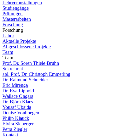
Lehrveranstaltungen
Studiengänge
Prüfungen
Masterarbeiten
Forschung
Forschung
Labor
Aktuelle Projekte
Abgeschlossene Projekte
Team
Team
Prof. Dr. Sören Thiele-Bruhn
Sekretariat
apl. Prof. Dr. Christoph Emmerling
Dr. Raimund Schneider
Eric Mirenga
Dr. Eva Lippold
Wallace Ongara
Dr. Björn Klaes
Yousaf Ubaida
Denise Vonhoegen
Philip Klauck
Elvira Sieberger
Petra Ziegler
Kontakt