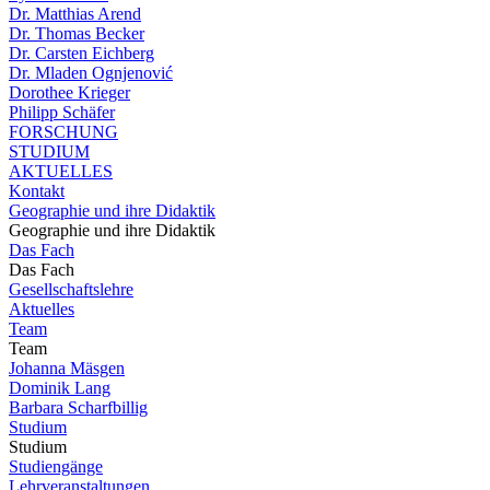
Dr. Matthias Arend
Dr. Thomas Becker
Dr. Carsten Eichberg
Dr. Mladen Ognjenović
Dorothee Krieger
Philipp Schäfer
FORSCHUNG
STUDIUM
AKTUELLES
Kontakt
Geographie und ihre Didaktik
Geographie und ihre Didaktik
Das Fach
Das Fach
Gesellschaftslehre
Aktuelles
Team
Team
Johanna Mäsgen
Dominik Lang
Barbara Scharfbillig
Studium
Studium
Studiengänge
Lehrveranstaltungen