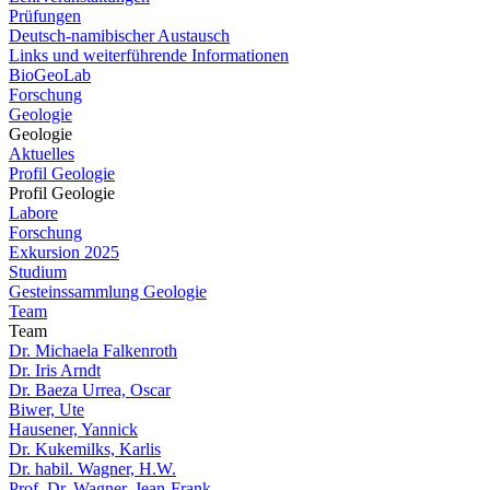
Prüfungen
Deutsch-namibischer Austausch
Links und weiterführende Informationen
BioGeoLab
Forschung
Geologie
Geologie
Aktuelles
Profil Geologie
Profil Geologie
Labore
Forschung
Exkursion 2025
Studium
Gesteinssammlung Geologie
Team
Team
Dr. Michaela Falkenroth
Dr. Iris Arndt
Dr. Baeza Urrea, Oscar
Biwer, Ute
Hausener, Yannick
Dr. Kukemilks, Karlis
Dr. habil. Wagner, H.W.
Prof. Dr. Wagner, Jean-Frank