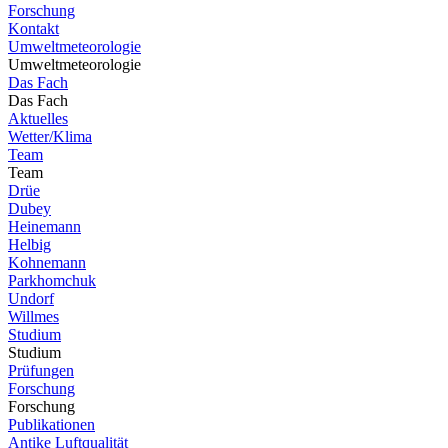
Forschung
Kontakt
Umweltmeteorologie
Umweltmeteorologie
Das Fach
Das Fach
Aktuelles
Wetter/Klima
Team
Team
Drüe
Dubey
Heinemann
Helbig
Kohnemann
Parkhomchuk
Undorf
Willmes
Studium
Studium
Prüfungen
Forschung
Forschung
Publikationen
Antike Luftqualität