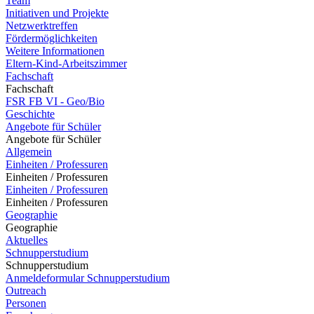
Team
Initiativen und Projekte
Netzwerktreffen
Fördermöglichkeiten
Weitere Informationen
Eltern-Kind-Arbeitszimmer
Fachschaft
Fachschaft
FSR FB VI - Geo/Bio
Geschichte
Angebote für Schüler
Angebote für Schüler
Allgemein
Einheiten / Professuren
Einheiten / Professuren
Einheiten / Professuren
Einheiten / Professuren
Geographie
Geographie
Aktuelles
Schnupperstudium
Schnupperstudium
Anmeldeformular Schnupperstudium
Outreach
Personen