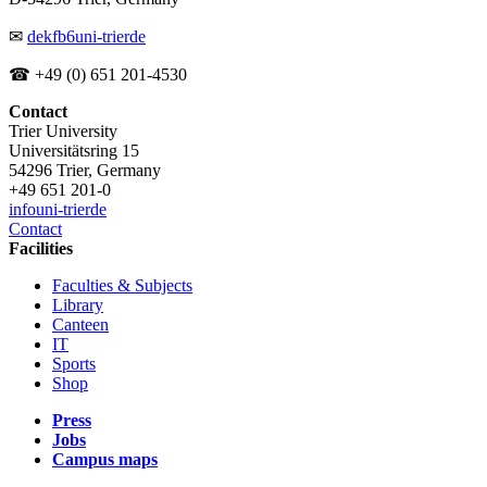
✉
dekfb6
uni-trier
de
☎ +49 (0) 651 201-4530
Contact
Trier University
Universitätsring 15
54296 Trier, Germany
+49 651 201-0
info
uni-trier
de
Contact
Facilities
Faculties & Subjects
Library
Canteen
IT
Sports
Shop
Press
Jobs
Campus maps