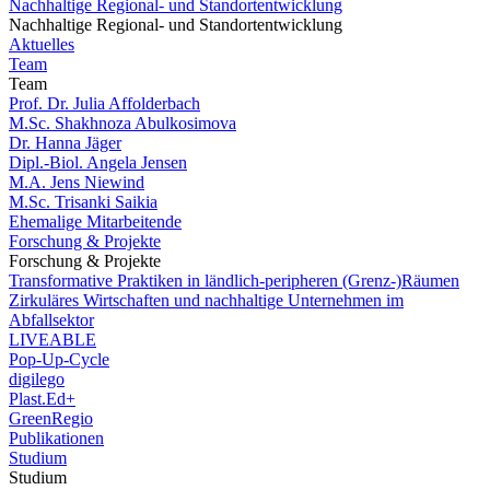
Nachhaltige Regional- und Standortentwicklung
Nachhaltige Regional- und Standortentwicklung
Aktuelles
Team
Team
Prof. Dr. Julia Affolderbach
M.Sc. Shakhnoza Abulkosimova
Dr. Hanna Jäger
Dipl.-Biol. Angela Jensen
M.A. Jens Niewind
M.Sc. Trisanki Saikia
Ehemalige Mitarbeitende
Forschung & Projekte
Forschung & Projekte
Transformative Praktiken in ländlich-peripheren (Grenz-)Räumen
Zirkuläres Wirtschaften und nachhaltige Unternehmen im
Abfallsektor
LIVEABLE
Pop-Up-Cycle
digilego
Plast.Ed+
GreenRegio
Publikationen
Studium
Studium