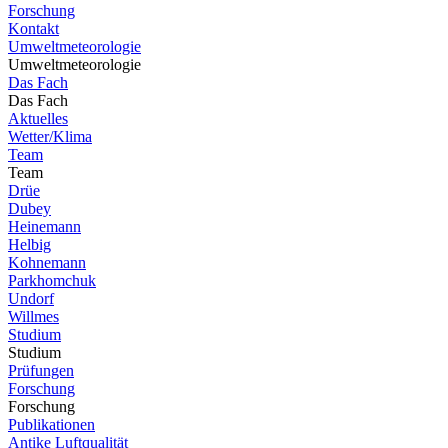
Forschung
Kontakt
Umweltmeteorologie
Umweltmeteorologie
Das Fach
Das Fach
Aktuelles
Wetter/Klima
Team
Team
Drüe
Dubey
Heinemann
Helbig
Kohnemann
Parkhomchuk
Undorf
Willmes
Studium
Studium
Prüfungen
Forschung
Forschung
Publikationen
Antike Luftqualität