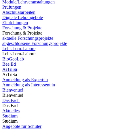
Module/Lehrveranstaltungen
Prüfungen
Abschlussarbeiten
Digitale Lehrangebote
Einrichtungen
Forschung & Projekte
Forschung & Projekte
aktuelle Forschungsprojekte
abgeschlossene Forschungsprojekte
Lehr-Lern-Labore
Lehr-Lern-Labore
BioGeoLab
Bee.Ed
ArTriSa
ArTriSa
Anmeldung als Expert:in
Anmeldung als Interessent:in
Bienvenue!
Bienvenue!
Das Fach
Das Fach
Aktuelles
Studium
Studium
Angebote für Schüler