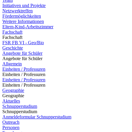
Team
Initiativen und Projekte
Netzwerktreffen
Fördermöglichkeiten
Weitere Informationen
Eltern-Kind-Arbeitszimmer
Fachschaft
Fachschaft
FSR FB VI - Geo/Bio
Geschichte
Angebote für Schüler
Angebote für Schüler
Allgemein
Einheiten / Professuren
Einheiten / Professuren
Einheiten / Professuren
Einheiten / Professuren
Geographie
Geographie
Aktuelles
Schnupperstudium
Schnupperstudium
Anmeldeformular Schnupperstudium
Outreach
Personen