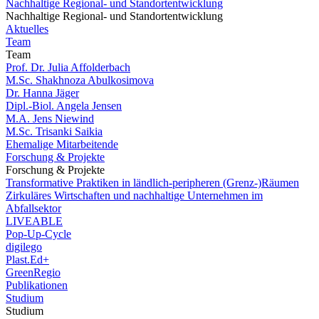
Nachhaltige Regional- und Standortentwicklung
Nachhaltige Regional- und Standortentwicklung
Aktuelles
Team
Team
Prof. Dr. Julia Affolderbach
M.Sc. Shakhnoza Abulkosimova
Dr. Hanna Jäger
Dipl.-Biol. Angela Jensen
M.A. Jens Niewind
M.Sc. Trisanki Saikia
Ehemalige Mitarbeitende
Forschung & Projekte
Forschung & Projekte
Transformative Praktiken in ländlich-peripheren (Grenz-)Räumen
Zirkuläres Wirtschaften und nachhaltige Unternehmen im
Abfallsektor
LIVEABLE
Pop-Up-Cycle
digilego
Plast.Ed+
GreenRegio
Publikationen
Studium
Studium