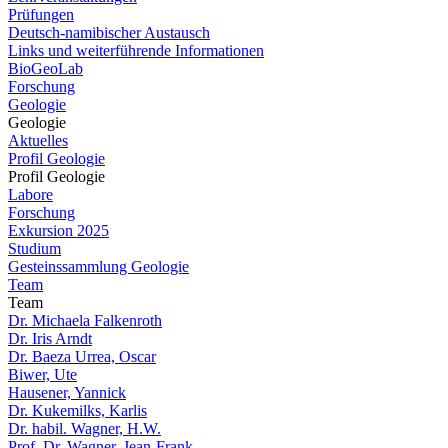
Prüfungen
Deutsch-namibischer Austausch
Links und weiterführende Informationen
BioGeoLab
Forschung
Geologie
Geologie
Aktuelles
Profil Geologie
Profil Geologie
Labore
Forschung
Exkursion 2025
Studium
Gesteinssammlung Geologie
Team
Team
Dr. Michaela Falkenroth
Dr. Iris Arndt
Dr. Baeza Urrea, Oscar
Biwer, Ute
Hausener, Yannick
Dr. Kukemilks, Karlis
Dr. habil. Wagner, H.W.
Prof. Dr. Wagner, Jean-Frank