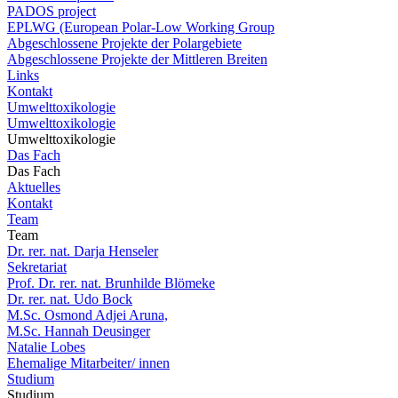
PADOS project
EPLWG (European Polar-Low Working Group
Abgeschlossene Projekte der Polargebiete
Abgeschlossene Projekte der Mittleren Breiten
Links
Kontakt
Umwelttoxikologie
Umwelttoxikologie
Umwelttoxikologie
Das Fach
Das Fach
Aktuelles
Kontakt
Team
Team
Dr. rer. nat. Darja Henseler
Sekretariat
Prof. Dr. rer. nat. Brunhilde Blömeke
Dr. rer. nat. Udo Bock
M.Sc. Osmond Adjei Aruna,
M.Sc. Hannah Deusinger
Natalie Lobes
Ehemalige Mitarbeiter/ innen
Studium
Studium