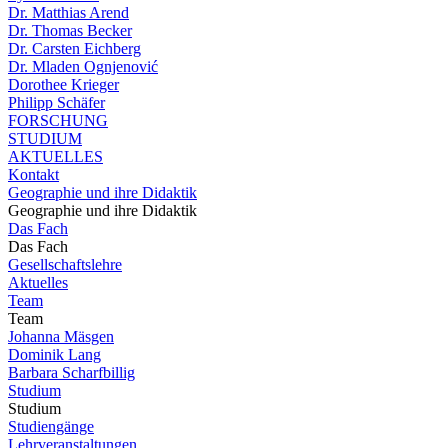
Dr. Matthias Arend
Dr. Thomas Becker
Dr. Carsten Eichberg
Dr. Mladen Ognjenović
Dorothee Krieger
Philipp Schäfer
FORSCHUNG
STUDIUM
AKTUELLES
Kontakt
Geographie und ihre Didaktik
Geographie und ihre Didaktik
Das Fach
Das Fach
Gesellschaftslehre
Aktuelles
Team
Team
Johanna Mäsgen
Dominik Lang
Barbara Scharfbillig
Studium
Studium
Studiengänge
Lehrveranstaltungen