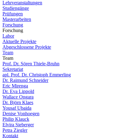
Lehrveranstaltungen
Studiengänge
Prüfungen
Masterarbeiten
Forschung
Forschung
Labor
Aktuelle Projekte
Abgeschlossene Projekte
Team
Team
Prof. Dr. Sören Thiele-Bruhn
Sekretariat
apl. Prof. Dr. Christoph Emmerling
Dr. Raimund Schneider
Eric Mirenga
Dr. Eva Lippold
Wallace Ongara
Dr. Björn Klaes
Yousaf Ubaida
Denise Vonhoegen
Philip Klauck
Elvira Sieberger
Petra Ziegler
Kontakt