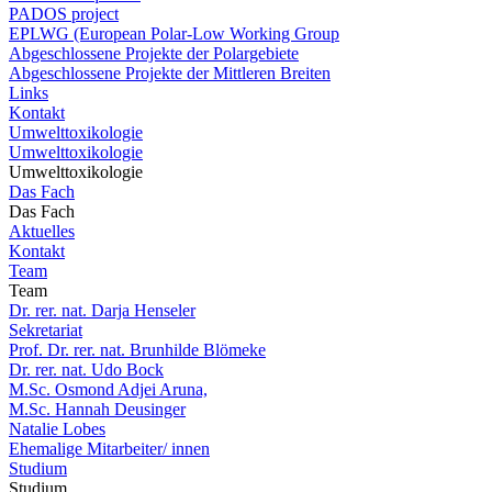
PADOS project
EPLWG (European Polar-Low Working Group
Abgeschlossene Projekte der Polargebiete
Abgeschlossene Projekte der Mittleren Breiten
Links
Kontakt
Umwelttoxikologie
Umwelttoxikologie
Umwelttoxikologie
Das Fach
Das Fach
Aktuelles
Kontakt
Team
Team
Dr. rer. nat. Darja Henseler
Sekretariat
Prof. Dr. rer. nat. Brunhilde Blömeke
Dr. rer. nat. Udo Bock
M.Sc. Osmond Adjei Aruna,
M.Sc. Hannah Deusinger
Natalie Lobes
Ehemalige Mitarbeiter/ innen
Studium
Studium