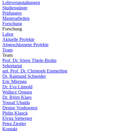
Lehrveranstaltungen
Studiengänge
Prüfungen
Masterarbeiten
Forschung
Forschung
Labor
Aktuelle Projekte
Abgeschlossene Projekte
Team
Team
Prof. Dr. Sören Thiele-Bruhn
Sekretariat
apl. Prof. Dr. Christoph Emmerling
Dr. Raimund Schneider
Eric Mirenga
Dr. Eva Lippold
Wallace Ongara
Dr. Björn Klaes
Yousaf Ubaida
Denise Vonhoegen
Philip Klauck
Elvira Sieberger
Petra Ziegler
Kontakt