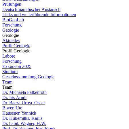
Prüfungen
Deutsch-namibischer Austausch
Links und weiterführende Informationen
BioGeoLab
Forschung
Geologie
Geologie
Aktuelles
Profil Geologie
Profil Geologie
Labore
Forschung
Exkursion 2025
Studium
Gesteinssammlung Geologie
Team
Team
Dr. Michaela Falkenroth
Dr. Iris Arndt
Dr. Baeza Urrea, Oscar
Biwer, Ute
Hausener, Yannick
Dr. Kukemilks, Karlis
Dr. habil. Wagner, H.W.
Prof. Dr. Wagner, Jean-Frank