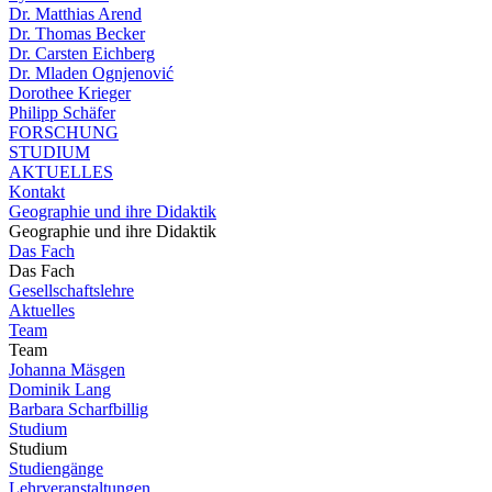
Dr. Matthias Arend
Dr. Thomas Becker
Dr. Carsten Eichberg
Dr. Mladen Ognjenović
Dorothee Krieger
Philipp Schäfer
FORSCHUNG
STUDIUM
AKTUELLES
Kontakt
Geographie und ihre Didaktik
Geographie und ihre Didaktik
Das Fach
Das Fach
Gesellschaftslehre
Aktuelles
Team
Team
Johanna Mäsgen
Dominik Lang
Barbara Scharfbillig
Studium
Studium
Studiengänge
Lehrveranstaltungen