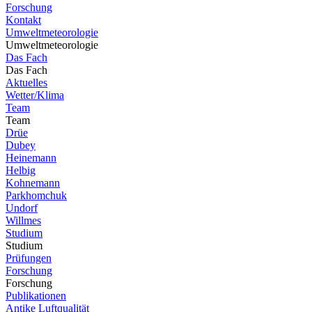
Forschung
Kontakt
Umweltmeteorologie
Umweltmeteorologie
Das Fach
Das Fach
Aktuelles
Wetter/Klima
Team
Team
Drüe
Dubey
Heinemann
Helbig
Kohnemann
Parkhomchuk
Undorf
Willmes
Studium
Studium
Prüfungen
Forschung
Forschung
Publikationen
Antike Luftqualität