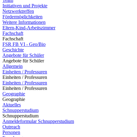
Team
Initiativen und Projekte
Netzwerktreffen
Fördermöglichkeiten
Weitere Informationen
Eltern-Kind-Arbeitszimmer
Fachschaft
Fachschaft
FSR FB VI - Geo/Bio
Geschichte
Angebote für Schüler
Angebote für Schüler
Allgemein
Einheiten / Professuren
Einheiten / Professuren
Einheiten / Professuren
Einheiten / Professuren
Geographie
Geographie
Aktuelles
Schnupperstudium
Schnupperstudium
Anmeldeformular Schnupperstudium
Outreach
Personen