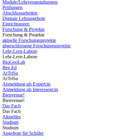
Module/Lehrveranstaltungen
Prüfungen
Abschlussarbeiten
Digitale Lehrangebote
Einrichtungen
Forschung & Projekte
Forschung & Projekte
aktuelle Forschungsprojekte
abgeschlossene Forschungsprojekte
Lehr-Lern-Labore
Lehr-Lern-Labore
BioGeoLab
Bee.Ed
ArTriSa
ArTriSa
Anmeldung als Expert:in
Anmeldung als Interessent:in
Bienvenue!
Bienvenue!
Das Fach
Das Fach
Aktuelles
Studium
Studium
Angebote für Schüler