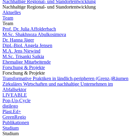
Nachhaltige Regional- und Standortentwicklung
Nachhaltige Regional- und Standortentwicklung
Aktuelles
Team
Team
Prof. Dr. Julia Affolderbach
M.Sc. Shakhnoza Abulkosimova
Dr. Hanna Jäger
Dipl.-Biol. Angela Jensen
M.A. Jens Niewind
M.Sc. Trisanki Saikia
Ehemalige Mitarbeitende
Forschung & Projekte
Forschung & Projekte
Transformative Praktiken in ländlich-peripheren (Grenz-)Räumen
Zirkuläres Wirtschaften und nachhaltige Unternehmen im
Abfallsektor
LIVEABLE
Pop-Up-Cycle
digilego
Plast.Ed+
GreenRegio
Publikationen
Studium
Studium