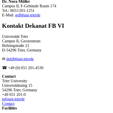
Dr. Nora Müller
Campus II, F-Gebäude Raum 174
Tel.: 0651/201-1251
E-Mail:
gsfb6
uni-trier
de
Kontakt Dekanat FB VI
Universität Trier
Campus II, Geozentrum
Behringstraße 21
D-54296 Trier, Germany
✉
dekfb6
uni-trier
de
☎ +49 (0) 651 201-4530
Contact
Trier University
Universitätsring 15
54296 Trier, Germany
+49 651 201-0
info
uni-trier
de
Contact
Facilities