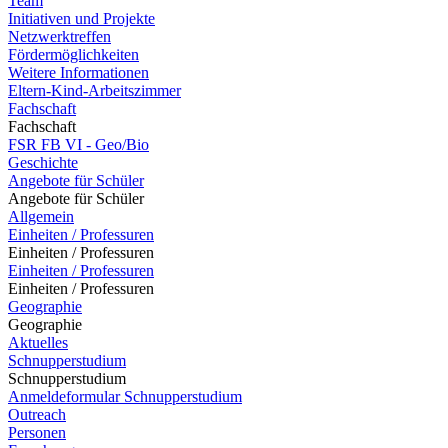
Team
Initiativen und Projekte
Netzwerktreffen
Fördermöglichkeiten
Weitere Informationen
Eltern-Kind-Arbeitszimmer
Fachschaft
Fachschaft
FSR FB VI - Geo/Bio
Geschichte
Angebote für Schüler
Angebote für Schüler
Allgemein
Einheiten / Professuren
Einheiten / Professuren
Einheiten / Professuren
Einheiten / Professuren
Geographie
Geographie
Aktuelles
Schnupperstudium
Schnupperstudium
Anmeldeformular Schnupperstudium
Outreach
Personen