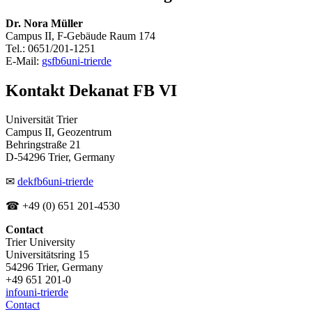
Dr. Nora Müller
Campus II, F-Gebäude Raum 174
Tel.: 0651/201-1251
E-Mail:
gsfb6
uni-trier
de
Kontakt Dekanat FB VI
Universität Trier
Campus II, Geozentrum
Behringstraße 21
D-54296 Trier, Germany
✉
dekfb6
uni-trier
de
☎ +49 (0) 651 201-4530
Contact
Trier University
Universitätsring 15
54296 Trier, Germany
+49 651 201-0
info
uni-trier
de
Contact