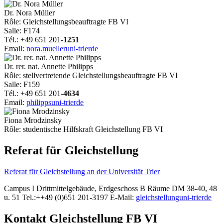
Dr. Nora Müller
Rôle: Gleichstellungsbeauftragte FB VI
Salle: F174
Tél.: +49 651 201-
1251
Email:
nora.mueller
uni-trier
de
Dr. rer. nat. Annette Philipps
Rôle: stellvertretende Gleichstellungsbeauftragte FB VI
Salle: F159
Tél.: +49 651 201-
4634
Email:
philipps
uni-trier
de
Fiona Mrodzinsky
Rôle: studentische Hilfskraft Gleichstellung FB VI
Referat für Gleichstellung
Referat für Gleichstellung an der Universität Trier
Campus I Drittmittelgebäude, Erdgeschoss B Räume DM 38-40, 48
u. 51 Tel.:++49 (0)651 201-3197 E-Mail:
gleichstellung
uni-trier
de
Kontakt Gleichstellung FB VI