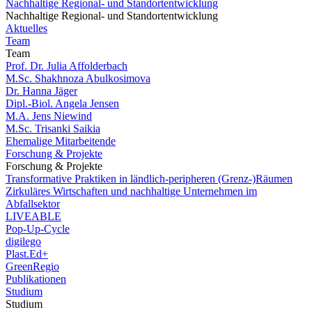
Nachhaltige Regional- und Standortentwicklung
Nachhaltige Regional- und Standortentwicklung
Aktuelles
Team
Team
Prof. Dr. Julia Affolderbach
M.Sc. Shakhnoza Abulkosimova
Dr. Hanna Jäger
Dipl.-Biol. Angela Jensen
M.A. Jens Niewind
M.Sc. Trisanki Saikia
Ehemalige Mitarbeitende
Forschung & Projekte
Forschung & Projekte
Transformative Praktiken in ländlich-peripheren (Grenz-)Räumen
Zirkuläres Wirtschaften und nachhaltige Unternehmen im
Abfallsektor
LIVEABLE
Pop-Up-Cycle
digilego
Plast.Ed+
GreenRegio
Publikationen
Studium
Studium