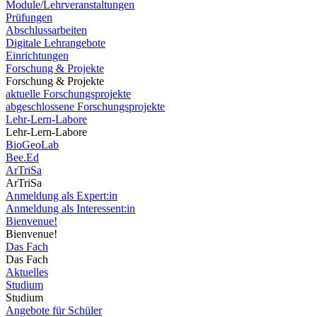
Module/Lehrveranstaltungen
Prüfungen
Abschlussarbeiten
Digitale Lehrangebote
Einrichtungen
Forschung & Projekte
Forschung & Projekte
aktuelle Forschungsprojekte
abgeschlossene Forschungsprojekte
Lehr-Lern-Labore
Lehr-Lern-Labore
BioGeoLab
Bee.Ed
ArTriSa
ArTriSa
Anmeldung als Expert:in
Anmeldung als Interessent:in
Bienvenue!
Bienvenue!
Das Fach
Das Fach
Aktuelles
Studium
Studium
Angebote für Schüler