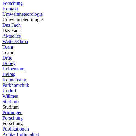
Forschung
Kontakt
Umweltmeteorologie
Umweltmeteorologie
Das Fach
Das Fach
Aktuelles
Wetter/Klima
Team
Team
Drüe
Dubey
Heinemann
Helbig
Kohnemann
Parkhomchuk
Undorf
Willmes
Studium
Studium
Prüfungen
Forschung
Forschung
Publikationen
Antike Luftqualität