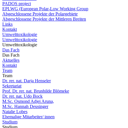
PADOS project
EPLWG (European Polar-Low Working Group
Abgeschlossene Projekte der Polargebiete
Abgeschlossene Projekte der Mittleren Breiten
Links
Kontakt
Umwelttoxikologie
Umwelttoxikologie
Umwelttoxikologie
Das Fach
Das Fach
Aktuelles
Kontakt
Team
Team
Dr. rer. nat. Darja Henseler
Sekretariat
Prof. Dr. rer. nat. Brunhilde Blömeke
Dr. rer. nat. Udo Bock
M.Sc. Osmond Adjei Aruna,
M.Sc. Hannah Deusinger
Natalie Lobes
Ehemalige Mitarbeiter/ innen
Studium
Studium