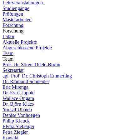
Lehrveranstaltungen
Studiengänge
Prüfungen
Masterarbeiten
Forschung
Forschung
Labor
Aktuelle Projekte
Abgeschlossene Projekte
Team
Team
Prof. Dr. Sören Thiele-Bruhn
Sekretariat
apl. Prof. Dr. Christoph Emmerling
Dr. Raimund Schneider
Eric Mirenga
Dr. Eva Lippold
Wallace Ongara
Dr. Björn Klaes
Yousaf Ubaida
Denise Vonhoegen
Philip Klauck
Elvira Sieberger
Petra Ziegler
Kontakt