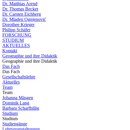
Dr. Matthias Arend
Dr. Thomas Becker
Dr. Carsten Eichberg
Dr. Mladen Ognjenović
Dorothee Krieger
Philipp Schäfer
FORSCHUNG
STUDIUM
AKTUELLES
Kontakt
Geographie und ihre Didaktik
Geographie und ihre Didaktik
Das Fach
Das Fach
Gesellschaftslehre
Aktuelles
Team
Team
Johanna Mäsgen
Dominik Lang
Barbara Scharfbillig
Studium
Studium
Studiengänge
Lehrveranstaltungen