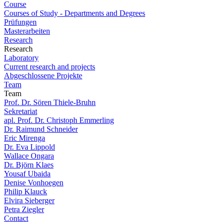
Course
Courses of Study - Departments and Degrees
Prüfungen
Masterarbeiten
Research
Research
Laboratory
Current research and projects
Abgeschlossene Projekte
Team
Team
Prof. Dr. Sören Thiele-Bruhn
Sekretariat
apl. Prof. Dr. Christoph Emmerling
Dr. Raimund Schneider
Eric Mirenga
Dr. Eva Lippold
Wallace Ongara
Dr. Björn Klaes
Yousaf Ubaida
Denise Vonhoegen
Philip Klauck
Elvira Sieberger
Petra Ziegler
Contact