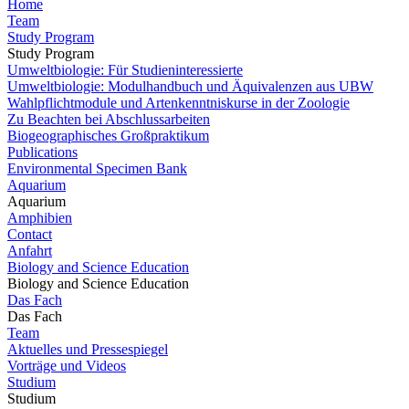
Home
Team
Study Program
Study Program
Umweltbiologie: Für Studieninteressierte
Umweltbiologie: Modulhandbuch und Äquivalenzen aus UBW
Wahlpflichtmodule und Artenkenntniskurse in der Zoologie
Zu Beachten bei Abschlussarbeiten
Biogeographisches Großpraktikum
Publications
Environmental Specimen Bank
Aquarium
Aquarium
Amphibien
Contact
Anfahrt
Biology and Science Education
Biology and Science Education
Das Fach
Das Fach
Team
Aktuelles und Pressespiegel
Vorträge und Videos
Studium
Studium