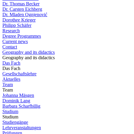
Dr. Thomas Becker
Dr. Carsten Eichberg
Dr. Mladen Ognjenović
Dorothee Krieger
Philipp Schäfer
Research
Degree Programmes
Current news
Contact
Geography and its didactics
Geography and its didactics
Das Fach
Das Fach
Gesellschaftslehre
Aktuelles
Team
Team
Johanna Mäsgen
Dominik Lang
Barbara Scharfbillig
Studium
Studium
Studiengänge
Lehrveranstaltungen
Prüfungen