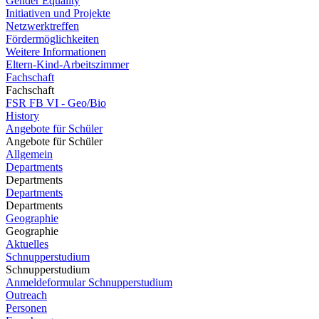
Gender Equality
Initiativen und Projekte
Netzwerktreffen
Fördermöglichkeiten
Weitere Informationen
Eltern-Kind-Arbeitszimmer
Fachschaft
Fachschaft
FSR FB VI - Geo/Bio
History
Angebote für Schüler
Angebote für Schüler
Allgemein
Departments
Departments
Departments
Departments
Geographie
Geographie
Aktuelles
Schnupperstudium
Schnupperstudium
Anmeldeformular Schnupperstudium
Outreach
Personen