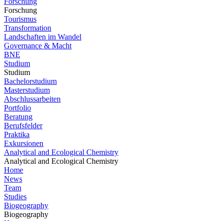
Forschung
Forschung
Tourismus
Transformation
Landschaften im Wandel
Governance & Macht
BNE
Studium
Studium
Bachelorstudium
Masterstudium
Abschlussarbeiten
Portfolio
Beratung
Berufsfelder
Praktika
Exkursionen
Analytical and Ecological Chemistry
Analytical and Ecological Chemistry
Home
News
Team
Studies
Biogeography
Biogeography