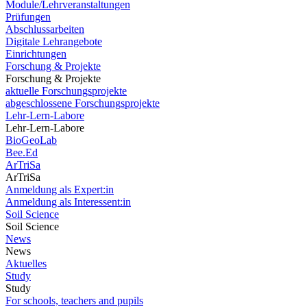
Module/Lehrveranstaltungen
Prüfungen
Abschlussarbeiten
Digitale Lehrangebote
Einrichtungen
Forschung & Projekte
Forschung & Projekte
aktuelle Forschungsprojekte
abgeschlossene Forschungsprojekte
Lehr-Lern-Labore
Lehr-Lern-Labore
BioGeoLab
Bee.Ed
ArTriSa
ArTriSa
Anmeldung als Expert:in
Anmeldung als Interessent:in
Soil Science
Soil Science
News
News
Aktuelles
Study
Study
For schools, teachers and pupils