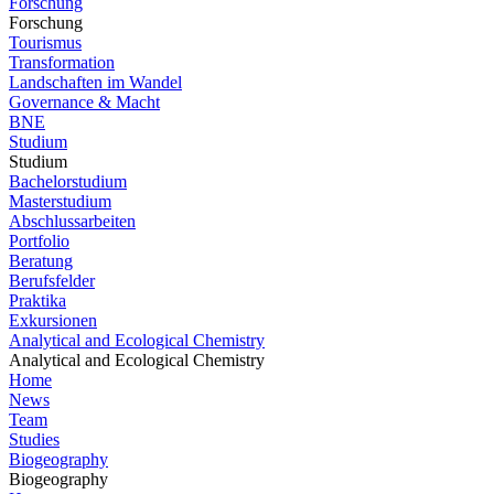
Forschung
Forschung
Tourismus
Transformation
Landschaften im Wandel
Governance & Macht
BNE
Studium
Studium
Bachelorstudium
Masterstudium
Abschlussarbeiten
Portfolio
Beratung
Berufsfelder
Praktika
Exkursionen
Analytical and Ecological Chemistry
Analytical and Ecological Chemistry
Home
News
Team
Studies
Biogeography
Biogeography