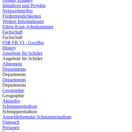
Gender Equality
Initiativen und Projekte
Netzwerktreffen
Fördermöglichkeiten
Weitere Informationen
Eltern-Kind-Arbeitszimmer
Fachschaft
Fachschaft
FSR FB VI - Geo/Bio
History
Angebote für Schüler
Angebote für Schüler
Allgemein
Departments
Departments
Departments
Departments
Geographie
Geographie
Aktuelles
Schnupperstudium
Schnupperstudium
Anmeldeformular Schnupperstudium
Outreach
Personen