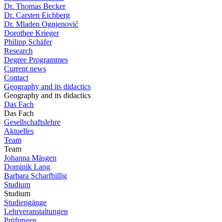
Dr. Thomas Becker
Dr. Carsten Eichberg
Dr. Mladen Ognjenović
Dorothee Krieger
Philipp Schäfer
Research
Degree Programmes
Current news
Contact
Geography and its didactics
Geography and its didactics
Das Fach
Das Fach
Gesellschaftslehre
Aktuelles
Team
Team
Johanna Mäsgen
Dominik Lang
Barbara Scharfbillig
Studium
Studium
Studiengänge
Lehrveranstaltungen
Prüfungen