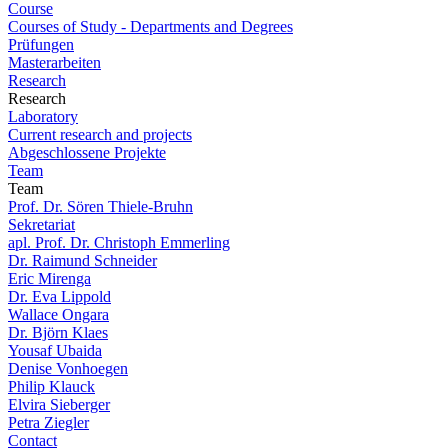
Course
Courses of Study - Departments and Degrees
Prüfungen
Masterarbeiten
Research
Research
Laboratory
Current research and projects
Abgeschlossene Projekte
Team
Team
Prof. Dr. Sören Thiele-Bruhn
Sekretariat
apl. Prof. Dr. Christoph Emmerling
Dr. Raimund Schneider
Eric Mirenga
Dr. Eva Lippold
Wallace Ongara
Dr. Björn Klaes
Yousaf Ubaida
Denise Vonhoegen
Philip Klauck
Elvira Sieberger
Petra Ziegler
Contact