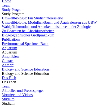
Home
Team
Study Program
Study Program
Umweltbiologie: Für Studieninteressierte
Umweltbiologie: Modulhandbuch und Äquivalenzen aus UBW
Wahlpflichtmodule und Artenkenntniskurse in der Zoologie
Zu Beachten bei Abschlussarbeiten
Biogeographisches Großpraktikum
Publications
Environmental Specimen Bank
Aquarium
Aquarium
Amphibien
Contact
Anfahrt
Biology and Science Education
Biology and Science Education
Das Fach
Das Fach
Team
Aktuelles und Pressespiegel
Vorträge und Videos
Studium
Studium