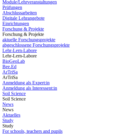
Module/Lehrveranstaltungen
Prüfungen
Abschlussarbeiten
Digitale Lehrangebote
Einrichtungen
Forschung & Projekte
Forschung & Projekte
aktuelle Forschungsprojekte
abgeschlossene Forschungsprojekte
Lehr-Lern-Labore
Lehr-Lern-Labore
BioGeoLab
Bee.Ed
ArTriSa
ArTriSa
Anmeldung als Expert:in
Anmeldung als Interessent:in
Soil Science
Soil Science
News
News
Aktuelles
Study
Study
For schools, teachers and pupils