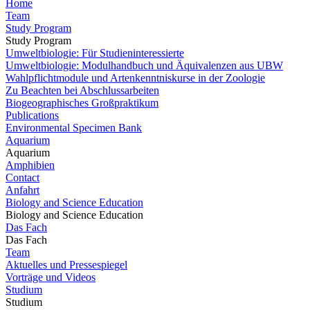
Home
Team
Study Program
Study Program
Umweltbiologie: Für Studieninteressierte
Umweltbiologie: Modulhandbuch und Äquivalenzen aus UBW
Wahlpflichtmodule und Artenkenntniskurse in der Zoologie
Zu Beachten bei Abschlussarbeiten
Biogeographisches Großpraktikum
Publications
Environmental Specimen Bank
Aquarium
Aquarium
Amphibien
Contact
Anfahrt
Biology and Science Education
Biology and Science Education
Das Fach
Das Fach
Team
Aktuelles und Pressespiegel
Vorträge und Videos
Studium
Studium