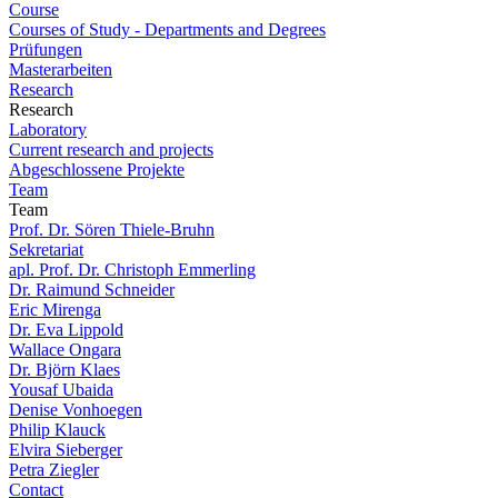
Course
Courses of Study - Departments and Degrees
Prüfungen
Masterarbeiten
Research
Research
Laboratory
Current research and projects
Abgeschlossene Projekte
Team
Team
Prof. Dr. Sören Thiele-Bruhn
Sekretariat
apl. Prof. Dr. Christoph Emmerling
Dr. Raimund Schneider
Eric Mirenga
Dr. Eva Lippold
Wallace Ongara
Dr. Björn Klaes
Yousaf Ubaida
Denise Vonhoegen
Philip Klauck
Elvira Sieberger
Petra Ziegler
Contact