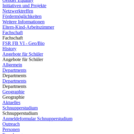
Gender Equality
Initiativen und Projekte
Netzwerktreffen
Fördermöglichkeiten
Weitere Informationen
Eltern-Kind-Arbeitszimmer
Fachschaft
Fachschaft
FSR FB VI - Geo/Bio
History
Angebote für Schüler
Angebote für Schüler
Allgemein
Departments
Departments
Departments
Departments
Geographie
Geographie
Aktuelles
Schnupperstudium
Schnupperstudium
Anmeldeformular Schnupperstudium
Outreach
Personen