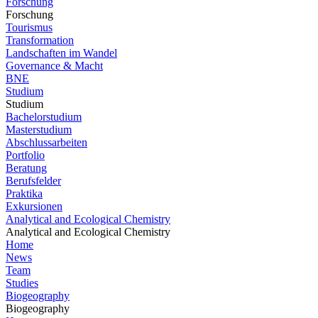
Forschung
Forschung
Tourismus
Transformation
Landschaften im Wandel
Governance & Macht
BNE
Studium
Studium
Bachelorstudium
Masterstudium
Abschlussarbeiten
Portfolio
Beratung
Berufsfelder
Praktika
Exkursionen
Analytical and Ecological Chemistry
Analytical and Ecological Chemistry
Home
News
Team
Studies
Biogeography
Biogeography