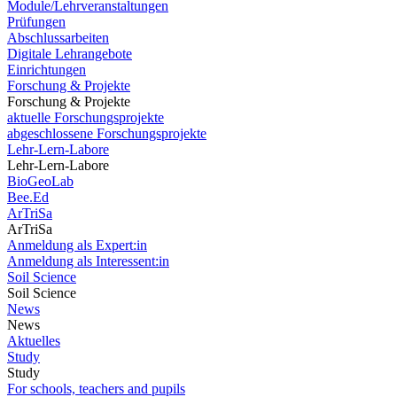
Module/Lehrveranstaltungen
Prüfungen
Abschlussarbeiten
Digitale Lehrangebote
Einrichtungen
Forschung & Projekte
Forschung & Projekte
aktuelle Forschungsprojekte
abgeschlossene Forschungsprojekte
Lehr-Lern-Labore
Lehr-Lern-Labore
BioGeoLab
Bee.Ed
ArTriSa
ArTriSa
Anmeldung als Expert:in
Anmeldung als Interessent:in
Soil Science
Soil Science
News
News
Aktuelles
Study
Study
For schools, teachers and pupils