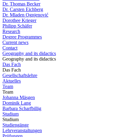
Dr. Thomas Becker
Dr. Carsten Eichberg
Dr. Mladen Ognjenović
Dorothee Krieger
Philipp Schäfer
Research
Degree Programmes
Current news
Contact
Geography and its didactics
Geography and its didactics
Das Fach
Das Fach
Gesellschaftslehre
Aktuelles
Team
Team
Johanna Mäsgen
Dominik Lang
Barbara Scharfbillig
Studium
Studium
Studiengänge
Lehrveranstaltungen
Prüfungen