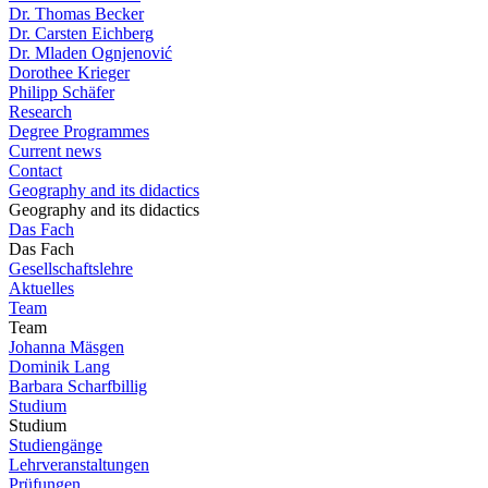
Dr. Thomas Becker
Dr. Carsten Eichberg
Dr. Mladen Ognjenović
Dorothee Krieger
Philipp Schäfer
Research
Degree Programmes
Current news
Contact
Geography and its didactics
Geography and its didactics
Das Fach
Das Fach
Gesellschaftslehre
Aktuelles
Team
Team
Johanna Mäsgen
Dominik Lang
Barbara Scharfbillig
Studium
Studium
Studiengänge
Lehrveranstaltungen
Prüfungen