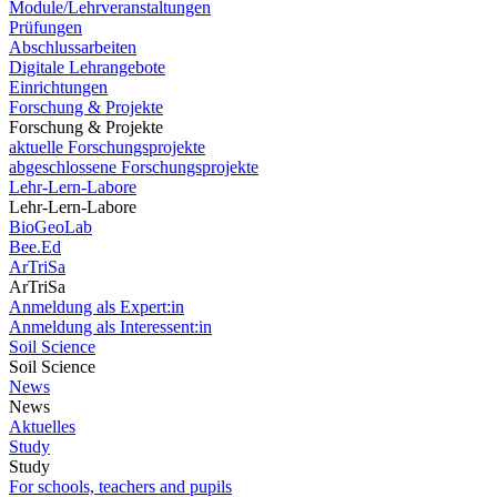
Module/Lehrveranstaltungen
Prüfungen
Abschlussarbeiten
Digitale Lehrangebote
Einrichtungen
Forschung & Projekte
Forschung & Projekte
aktuelle Forschungsprojekte
abgeschlossene Forschungsprojekte
Lehr-Lern-Labore
Lehr-Lern-Labore
BioGeoLab
Bee.Ed
ArTriSa
ArTriSa
Anmeldung als Expert:in
Anmeldung als Interessent:in
Soil Science
Soil Science
News
News
Aktuelles
Study
Study
For schools, teachers and pupils