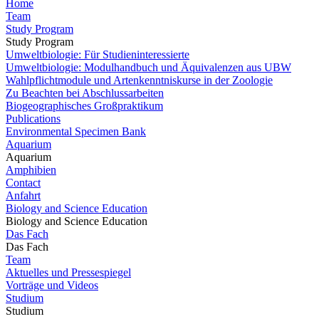
Home
Team
Study Program
Study Program
Umweltbiologie: Für Studieninteressierte
Umweltbiologie: Modulhandbuch und Äquivalenzen aus UBW
Wahlpflichtmodule und Artenkenntniskurse in der Zoologie
Zu Beachten bei Abschlussarbeiten
Biogeographisches Großpraktikum
Publications
Environmental Specimen Bank
Aquarium
Aquarium
Amphibien
Contact
Anfahrt
Biology and Science Education
Biology and Science Education
Das Fach
Das Fach
Team
Aktuelles und Pressespiegel
Vorträge und Videos
Studium
Studium