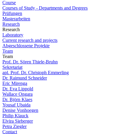
Course
Courses of Study - Departments and Degrees
Prüfungen
Masterarbeiten
Research
Research
Laboratory
Current research and projects
Abgeschlossene Projekte
Team
Team
Prof. Dr. Sören Thiele-Bruhn
Sekretariat
apl. Prof. Dr. Christoph Emmerling
Dr. Raimund Schneider
Eric Mirenga
Dr. Eva Lippold
Wallace Ongara
Dr. Björn Klaes
Yousaf Ubaida
Denise Vonhoegen
Philip Klauck
Elvira Sieberger
Petra Ziegler
Contact