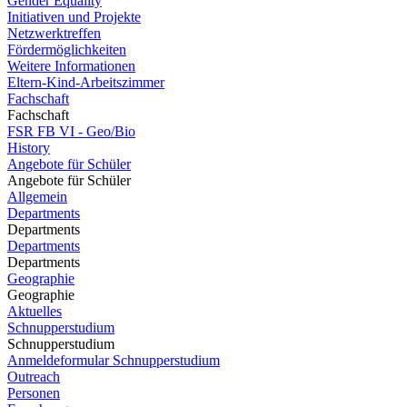
Gender Equality
Initiativen und Projekte
Netzwerktreffen
Fördermöglichkeiten
Weitere Informationen
Eltern-Kind-Arbeitszimmer
Fachschaft
Fachschaft
FSR FB VI - Geo/Bio
History
Angebote für Schüler
Angebote für Schüler
Allgemein
Departments
Departments
Departments
Departments
Geographie
Geographie
Aktuelles
Schnupperstudium
Schnupperstudium
Anmeldeformular Schnupperstudium
Outreach
Personen