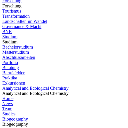
Forschung
Forschung
Tourismus
Transformation
Landschaften im Wandel
Governance & Macht
BNE
Studium
Studium
Bachelorstudium
Masterstudium
Abschlussarbeiten
Portfolio
Beratung
Berufsfelder
Praktika
Exkursionen
Analytical and Ecological Chemistry
Analytical and Ecological Chemistry
Home
News
Team
Studies
Biogeography
Biogeography