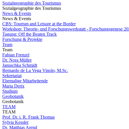
Sozialgeographie des Tourismus
Sozialgeographie des Tourismus
News & Events
News & Events
CBS: Tourism and Leisure at the Border
Workshop: Theorie- und Forschungswerkstatt - Forschungsgenese 202
Tagung: Off the Beaten Track
Forschung & Projekte
Team
Team
Fabian Frenzel
Dr. Nora Müller
Januschka Schmidt
Bernardo de La Vega Vinolo, M.Sc.
Sekretariat
Ehemalige Mitarbeitende
Maria Derix
Studium
Geobotanik
Geobotanik
TEAM
TEAM
Prof. Dr. i. R. Frank Thomas
Sylvia Kessler
Dr. Matthias Arend