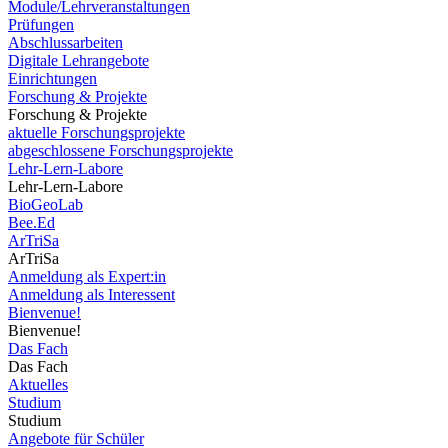
Module/Lehrveranstaltungen
Prüfungen
Abschlussarbeiten
Digitale Lehrangebote
Einrichtungen
Forschung & Projekte
Forschung & Projekte
aktuelle Forschungsprojekte
abgeschlossene Forschungsprojekte
Lehr-Lern-Labore
Lehr-Lern-Labore
BioGeoLab
Bee.Ed
ArTriSa
ArTriSa
Anmeldung als Expert:in
Anmeldung als Interessent
Bienvenue!
Bienvenue!
Das Fach
Das Fach
Aktuelles
Studium
Studium
Angebote für Schüler