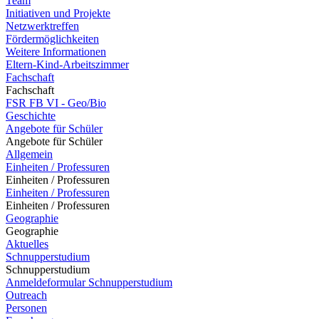
Team
Initiativen und Projekte
Netzwerktreffen
Fördermöglichkeiten
Weitere Informationen
Eltern-Kind-Arbeitszimmer
Fachschaft
Fachschaft
FSR FB VI - Geo/Bio
Geschichte
Angebote für Schüler
Angebote für Schüler
Allgemein
Einheiten / Professuren
Einheiten / Professuren
Einheiten / Professuren
Einheiten / Professuren
Geographie
Geographie
Aktuelles
Schnupperstudium
Schnupperstudium
Anmeldeformular Schnupperstudium
Outreach
Personen