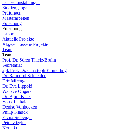
Lehrveranstaltungen
Studiengänge
Prüfungen
Masterarbeiten
Forschung
Forschung
Labor
Aktuelle Projekte
Abgeschlossene Projekte
Team
Team
Prof. Dr. Sören Thiele-Bruhn
Sekretariat
apl. Prof. Dr. Christoph Emmerling
Dr. Raimund Schneider
Eric Mirenga
Dr. Eva Lippold
Wallace Ongara
Dr. Björn Klaes
Yousaf Ubaida
Denise Vonhoegen
Philip Klauck
Elvira Sieberger
Petra Ziegler
Kontakt