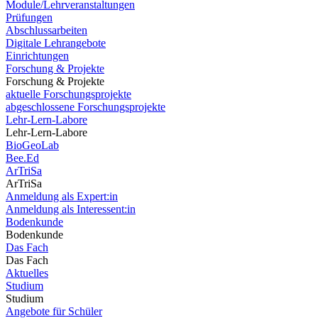
Module/Lehrveranstaltungen
Prüfungen
Abschlussarbeiten
Digitale Lehrangebote
Einrichtungen
Forschung & Projekte
Forschung & Projekte
aktuelle Forschungsprojekte
abgeschlossene Forschungsprojekte
Lehr-Lern-Labore
Lehr-Lern-Labore
BioGeoLab
Bee.Ed
ArTriSa
ArTriSa
Anmeldung als Expert:in
Anmeldung als Interessent:in
Bodenkunde
Bodenkunde
Das Fach
Das Fach
Aktuelles
Studium
Studium
Angebote für Schüler