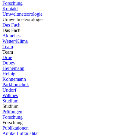
Forschung
Kontakt
Umweltmeteorologie
Umweltmeteorologie
Das Fach
Das Fach
Aktuelles
Wetter/Klima
Team
Team
Drüe
Dubey
Heinemann
Helbig
Kohnemann
Parkhomchuk
Undorf
Willmes
Studium
Studium
Prüfungen
Forschung
Forschung
Publikationen
Antike Luftqualität