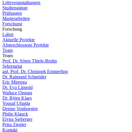
Lehrveranstaltungen
Studiengänge
Prüfungen
Masterarbeiten
Forschung
Forschung
Labor
Aktuelle Projekte
Abgeschlossene Projekte
Team
Team
Prof. Dr. Sören Thiele-Bruhn
Sekretariat
apl. Prof. Dr. Christoph Emmerling
Dr. Raimund Schneider
Eric Mirenga
Dr. Eva Lippold
Wallace Ongara
Dr. Björn Klaes
Yousaf Ubaida
Denise Vonhoegen
Philip Klauck
Elvira Sieberger
Petra Ziegler
Kontakt