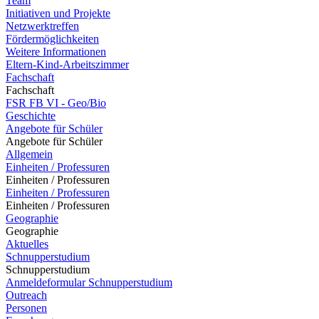
Team
Initiativen und Projekte
Netzwerktreffen
Fördermöglichkeiten
Weitere Informationen
Eltern-Kind-Arbeitszimmer
Fachschaft
Fachschaft
FSR FB VI - Geo/Bio
Geschichte
Angebote für Schüler
Angebote für Schüler
Allgemein
Einheiten / Professuren
Einheiten / Professuren
Einheiten / Professuren
Einheiten / Professuren
Geographie
Geographie
Aktuelles
Schnupperstudium
Schnupperstudium
Anmeldeformular Schnupperstudium
Outreach
Personen