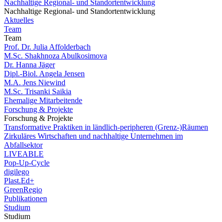
Nachhaltige Regional- und Standortentwicklung
Nachhaltige Regional- und Standortentwicklung
Aktuelles
Team
Team
Prof. Dr. Julia Affolderbach
M.Sc. Shakhnoza Abulkosimova
Dr. Hanna Jäger
Dipl.-Biol. Angela Jensen
M.A. Jens Niewind
M.Sc. Trisanki Saikia
Ehemalige Mitarbeitende
Forschung & Projekte
Forschung & Projekte
Transformative Praktiken in ländlich-peripheren (Grenz-)Räumen
Zirkuläres Wirtschaften und nachhaltige Unternehmen im
Abfallsektor
LIVEABLE
Pop-Up-Cycle
digilego
Plast.Ed+
GreenRegio
Publikationen
Studium
Studium