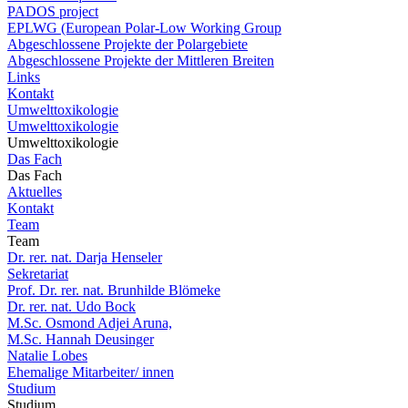
PADOS project
EPLWG (European Polar-Low Working Group
Abgeschlossene Projekte der Polargebiete
Abgeschlossene Projekte der Mittleren Breiten
Links
Kontakt
Umwelttoxikologie
Umwelttoxikologie
Umwelttoxikologie
Das Fach
Das Fach
Aktuelles
Kontakt
Team
Team
Dr. rer. nat. Darja Henseler
Sekretariat
Prof. Dr. rer. nat. Brunhilde Blömeke
Dr. rer. nat. Udo Bock
M.Sc. Osmond Adjei Aruna,
M.Sc. Hannah Deusinger
Natalie Lobes
Ehemalige Mitarbeiter/ innen
Studium
Studium