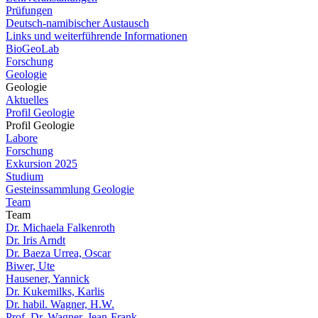
Prüfungen
Deutsch-namibischer Austausch
Links und weiterführende Informationen
BioGeoLab
Forschung
Geologie
Geologie
Aktuelles
Profil Geologie
Profil Geologie
Labore
Forschung
Exkursion 2025
Studium
Gesteinssammlung Geologie
Team
Team
Dr. Michaela Falkenroth
Dr. Iris Arndt
Dr. Baeza Urrea, Oscar
Biwer, Ute
Hausener, Yannick
Dr. Kukemilks, Karlis
Dr. habil. Wagner, H.W.
Prof. Dr. Wagner, Jean-Frank