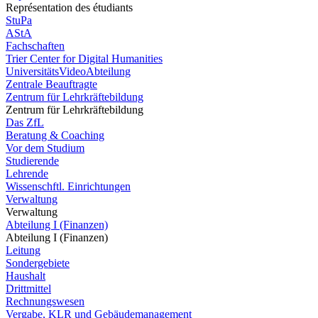
Représentation des étudiants
StuPa
AStA
Fachschaften
Trier Center for Digital Humanities
UniversitätsVideoAbteilung
Zentrale Beauftragte
Zentrum für Lehrkräftebildung
Zentrum für Lehrkräftebildung
Das ZfL
Beratung & Coaching
Vor dem Studium
Studierende
Lehrende
Wissenschftl. Einrichtungen
Verwaltung
Verwaltung
Abteilung I (Finanzen)
Abteilung I (Finanzen)
Leitung
Sondergebiete
Haushalt
Drittmittel
Rechnungswesen
Vergabe, KLR und Gebäudemanagement