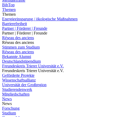
Mensaterrasse
BibTop
Themen
Themen
Energieeinsparung / ökologische Maßnahmen
Barrierefreiheit
Partner | Förderer | Freunde
Partner | Förderer | Freunde
Réseau des anciens
Réseau des anciens
Stimmen zum Studium
Réseau des anciens
Bekannte Alumni
Deutschlandstipendium
Freundeskreis Trierer Universität e.V.
Freundeskreis Trierer Universität e.V.
Geförderte Projekte
Wissenschaftsallianz
Universität der Großregion
Studierendenwerk
Mitgliedschaften
News
News
Forschung
Studium