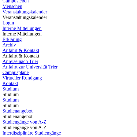
Campusleben
Menschen
Veranstaltungskalender
Veranstaltungskalender
Login
Interne Mitteilungen
Interne Mitteilungen
Erklärung
Archiv
Anfahrt & Kontakt
Anfahrt & Kontakt
Anreise nach Trier
Anfahrt zur Universität Trier
Campuspläne
Virtueller Rundgang
Kontakt
Studium
Studium
Studium
Studium
Studienangebot
Studienangebot
Studiengänge von A-Z
Studiengänge von A-Z
Interdisziplinäre Studiengänge