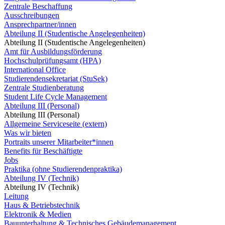
Zentrale Beschaffung
Ausschreibungen
Ansprechpartner/innen
Abteilung II (Studentische Angelegenheiten)
Abteilung II (Studentische Angelegenheiten)
Amt für Ausbildungsförderung
Hochschulprüfungsamt (HPA)
International Office
Studierendensekretariat (StuSek)
Zentrale Studienberatung
Student Life Cycle Management
Abteilung III (Personal)
Abteilung III (Personal)
Allgemeine Serviceseite (extern)
Was wir bieten
Portraits unserer Mitarbeiter*innen
Benefits für Beschäftigte
Jobs
Praktika (ohne Studierendenpraktika)
Abteilung IV (Technik)
Abteilung IV (Technik)
Leitung
Haus & Betriebstechnik
Elektronik & Medien
Bauunterhaltung & Technisches Gebäudemanagement