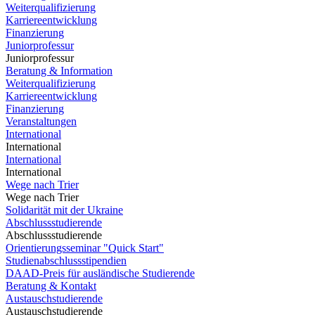
Weiterqualifizierung
Karriereentwicklung
Finanzierung
Juniorprofessur
Juniorprofessur
Beratung & Information
Weiterqualifizierung
Karriereentwicklung
Finanzierung
Veranstaltungen
International
International
International
International
Wege nach Trier
Wege nach Trier
Solidarität mit der Ukraine
Abschlussstudierende
Abschlussstudierende
Orientierungsseminar "Quick Start"
Studienabschlussstipendien
DAAD-Preis für ausländische Studierende
Beratung & Kontakt
Austauschstudierende
Austauschstudierende