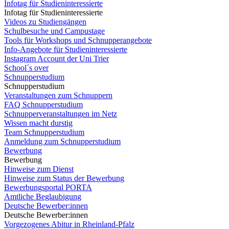
Infotag für Studieninteressierte
Infotag für Studieninteressierte
Videos zu Studiengängen
Schulbesuche und Campustage
Tools für Workshops und Schnupperangebote
Info-Angebote für Studieninteressierte
Instagram Account der Uni Trier
School´s over
Schnupperstudium
Schnupperstudium
Veranstaltungen zum Schnuppern
FAQ Schnupperstudium
Schnupperveranstaltungen im Netz
Wissen macht durstig
Team Schnupperstudium
Anmeldung zum Schnupperstudium
Bewerbung
Bewerbung
Hinweise zum Dienst
Hinweise zum Status der Bewerbung
Bewerbungsportal PORTA
Amtliche Beglaubigung
Deutsche Bewerber:innen
Deutsche Bewerber:innen
Vorgezogenes Abitur in Rheinland-Pfalz