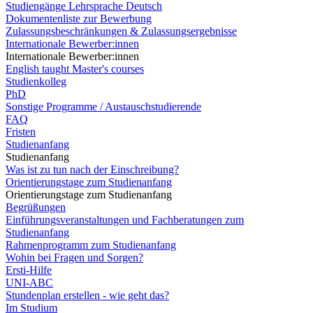
Studiengänge Lehrsprache Deutsch
Dokumentenliste zur Bewerbung
Zulassungsbeschränkungen & Zulassungsergebnisse
Internationale Bewerber:innen
Internationale Bewerber:innen
English taught Master's courses
Studienkolleg
PhD
Sonstige Programme / Austauschstudierende
FAQ
Fristen
Studienanfang
Studienanfang
Was ist zu tun nach der Einschreibung?
Orientierungstage zum Studienanfang
Orientierungstage zum Studienanfang
Begrüßungen
Einführungsveranstaltungen und Fachberatungen zum
Studienanfang
Rahmenprogramm zum Studienanfang
Wohin bei Fragen und Sorgen?
Ersti-Hilfe
UNI-ABC
Stundenplan erstellen - wie geht das?
Im Studium