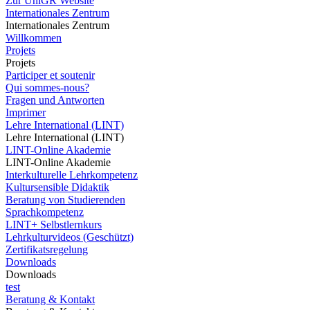
Zur UniGR Website
Internationales Zentrum
Internationales Zentrum
Willkommen
Projets
Projets
Participer et soutenir
Qui sommes-nous?
Fragen und Antworten
Imprimer
Lehre International (LINT)
Lehre International (LINT)
LINT-Online Akademie
LINT-Online Akademie
Interkulturelle Lehrkompetenz
Kultursensible Didaktik
Beratung von Studierenden
Sprachkompetenz
LINT+ Selbstlernkurs
Lehrkulturvideos (Geschützt)
Zertifikatsregelung
Downloads
Downloads
test
Beratung & Kontakt