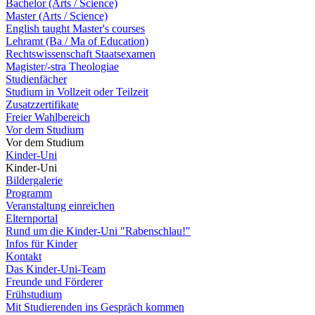
Bachelor (Arts / Science)
Master (Arts / Science)
English taught Master's courses
Lehramt (Ba / Ma of Education)
Rechtswissenschaft Staatsexamen
Magister/-stra Theologiae
Studienfächer
Studium in Vollzeit oder Teilzeit
Zusatzzertifikate
Freier Wahlbereich
Vor dem Studium
Vor dem Studium
Kinder-Uni
Kinder-Uni
Bildergalerie
Programm
Veranstaltung einreichen
Elternportal
Rund um die Kinder-Uni "Rabenschlau!"
Infos für Kinder
Kontakt
Das Kinder-Uni-Team
Freunde und Förderer
Frühstudium
Mit Studierenden ins Gespräch kommen