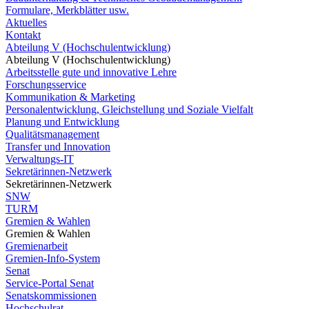
Formulare, Merkblätter usw.
Aktuelles
Kontakt
Abteilung V (Hochschulentwicklung)
Abteilung V (Hochschulentwicklung)
Arbeitsstelle gute und innovative Lehre
Forschungsservice
Kommunikation & Marketing
Personalentwicklung, Gleichstellung und Soziale Vielfalt
Planung und Entwicklung
Qualitätsmanagement
Transfer und Innovation
Verwaltungs-IT
Sekretärinnen-Netzwerk
Sekretärinnen-Netzwerk
SNW
TURM
Gremien & Wahlen
Gremien & Wahlen
Gremienarbeit
Gremien-Info-System
Senat
Service-Portal Senat
Senatskommissionen
Hochschulrat