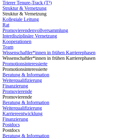
Trierer Tenure-Track (T³)
Struktur & Vernetzung
Struktur & Vernetzung
Kollegiale Leitung
Rat
Promovierendenvollversammlung
Interdisziplinäre Vernetzung
Kooperationen
Team
Wissenschaftler*innen in frühen Karrierephasen
Wissenschaftler*innen in frühen Karrierephasen
Promotionsinteressierte
Promotionsinteressierte
Beratung & Information
Weiterqualifizierung
Finanzierung
Promovierende
Promovierende
Beratung & Information
Weiterqualifizierung
Karriereentwicklung
Finanzierung
Postdocs
Postdocs
Beratung & Information