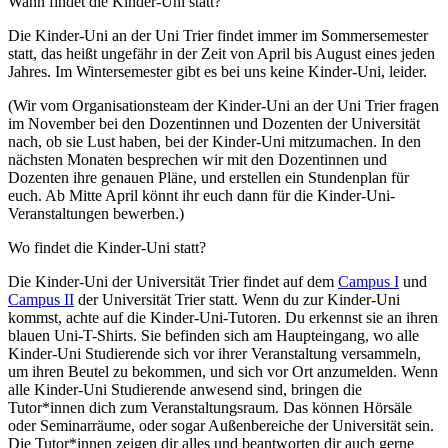
Wann findet die Kinder-Uni statt?
Die Kinder-Uni an der Uni Trier findet immer im Sommersemester
statt, das heißt ungefähr in der Zeit von April bis August eines jeden
Jahres. Im Wintersemester gibt es bei uns keine Kinder-Uni, leider.
(Wir vom Organisationsteam der Kinder-Uni an der Uni Trier fragen
im November bei den Dozentinnen und Dozenten der Universität
nach, ob sie Lust haben, bei der Kinder-Uni mitzumachen. In den
nächsten Monaten besprechen wir mit den Dozentinnen und
Dozenten ihre genauen Pläne, und erstellen ein Stundenplan für
euch. Ab Mitte April könnt ihr euch dann für die Kinder-Uni-
Veranstaltungen bewerben.)
Wo findet die Kinder-Uni statt?
Die Kinder-Uni der Universität Trier findet auf dem
Campus I
und
Campus II
der Universität Trier statt. Wenn du zur Kinder-Uni
kommst, achte auf die Kinder-Uni-Tutoren. Du erkennst sie an ihren
blauen Uni-T-Shirts. Sie befinden sich am Haupteingang, wo alle
Kinder-Uni Studierende sich vor ihrer Veranstaltung versammeln,
um ihren Beutel zu bekommen, und sich vor Ort anzumelden. Wenn
alle Kinder-Uni Studierende anwesend sind, bringen die
Tutor*innen dich zum Veranstaltungsraum. Das können Hörsäle
oder Seminarräume, oder sogar Außenbereiche der Universität sein.
Die Tutor*innen zeigen dir alles und beantworten dir auch gerne