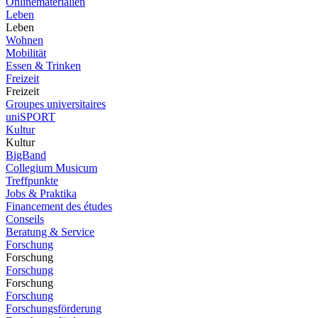
Onlinematerialien
Leben
Leben
Wohnen
Mobilität
Essen & Trinken
Freizeit
Freizeit
Groupes universitaires
uniSPORT
Kultur
Kultur
BigBand
Collegium Musicum
Treffpunkte
Jobs & Praktika
Financement des études
Conseils
Beratung & Service
Forschung
Forschung
Forschung
Forschung
Forschung
Forschungsförderung