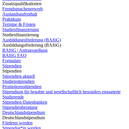
Zusatzqualifikationen
Fremdsprachenerwerb
Auslandsaufenthalt
Praktikum
Termine & Fristen
Studienfinanzierung
Studienfinanzierung
Ausbildungsförderung (BAföG)
Ausbildungsförderung (BAföG)
BAföG | Antragsstellung
BAföG FAQ
Formulare
Stipendien
Stipendien
Stipendien aktuell
Studienstipendien
Promotionsstipendien
Stipendium für begabte und gesellschaftlich besonders engagierte
Studierende
Stipendien-Datenbanken
Stipendienberatung
Deutschlandstipendium
Deutschlandstipendium
Förderer werden
Stipendiat*in werden