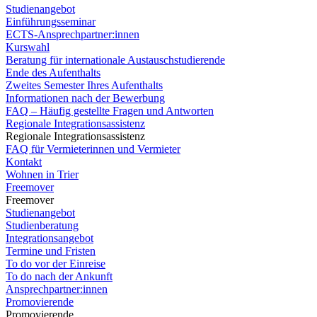
Studienangebot
Einführungsseminar
ECTS-Ansprechpartner:innen
Kurswahl
Beratung für internationale Austauschstudierende
Ende des Aufenthalts
Zweites Semester Ihres Aufenthalts
Informationen nach der Bewerbung
FAQ – Häufig gestellte Fragen und Antworten
Regionale Integrationsassistenz
Regionale Integrationsassistenz
FAQ für Vermieterinnen und Vermieter
Kontakt
Wohnen in Trier
Freemover
Freemover
Studienangebot
Studienberatung
Integrationsangebot
Termine und Fristen
To do vor der Einreise
To do nach der Ankunft
Ansprechpartner:innen
Promovierende
Promovierende