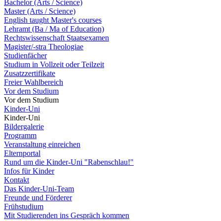
Bachelor (Arts / Science)
Master (Arts / Science)
English taught Master's courses
Lehramt (Ba / Ma of Education)
Rechtswissenschaft Staatsexamen
Magister/-stra Theologiae
Studienfächer
Studium in Vollzeit oder Teilzeit
Zusatzzertifikate
Freier Wahlbereich
Vor dem Studium
Vor dem Studium
Kinder-Uni
Kinder-Uni
Bildergalerie
Programm
Veranstaltung einreichen
Elternportal
Rund um die Kinder-Uni "Rabenschlau!"
Infos für Kinder
Kontakt
Das Kinder-Uni-Team
Freunde und Förderer
Frühstudium
Mit Studierenden ins Gespräch kommen