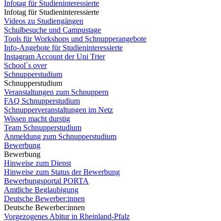
Infotag für Studieninteressierte
Infotag für Studieninteressierte
Videos zu Studiengängen
Schulbesuche und Campustage
Tools für Workshops und Schnupperangebote
Info-Angebote für Studieninteressierte
Instagram Account der Uni Trier
School´s over
Schnupperstudium
Schnupperstudium
Veranstaltungen zum Schnuppern
FAQ Schnupperstudium
Schnupperveranstaltungen im Netz
Wissen macht durstig
Team Schnupperstudium
Anmeldung zum Schnupperstudium
Bewerbung
Bewerbung
Hinweise zum Dienst
Hinweise zum Status der Bewerbung
Bewerbungsportal PORTA
Amtliche Beglaubigung
Deutsche Bewerber:innen
Deutsche Bewerber:innen
Vorgezogenes Abitur in Rheinland-Pfalz