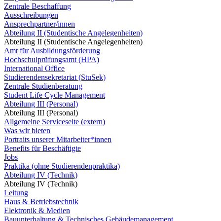
Zentrale Beschaffung
Ausschreibungen
Ansprechpartner/innen
Abteilung II (Studentische Angelegenheiten)
Abteilung II (Studentische Angelegenheiten)
Amt für Ausbildungsförderung
Hochschulprüfungsamt (HPA)
International Office
Studierendensekretariat (StuSek)
Zentrale Studienberatung
Student Life Cycle Management
Abteilung III (Personal)
Abteilung III (Personal)
Allgemeine Serviceseite (extern)
Was wir bieten
Portraits unserer Mitarbeiter*innen
Benefits für Beschäftigte
Jobs
Praktika (ohne Studierendenpraktika)
Abteilung IV (Technik)
Abteilung IV (Technik)
Leitung
Haus & Betriebstechnik
Elektronik & Medien
Bauunterhaltung & Technisches Gebäudemanagement