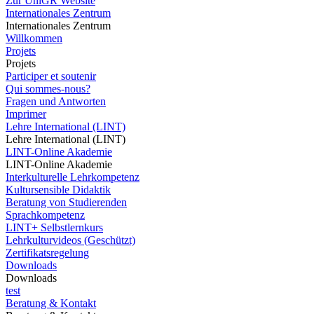
Zur UniGR Website
Internationales Zentrum
Internationales Zentrum
Willkommen
Projets
Projets
Participer et soutenir
Qui sommes-nous?
Fragen und Antworten
Imprimer
Lehre International (LINT)
Lehre International (LINT)
LINT-Online Akademie
LINT-Online Akademie
Interkulturelle Lehrkompetenz
Kultursensible Didaktik
Beratung von Studierenden
Sprachkompetenz
LINT+ Selbstlernkurs
Lehrkulturvideos (Geschützt)
Zertifikatsregelung
Downloads
Downloads
test
Beratung & Kontakt