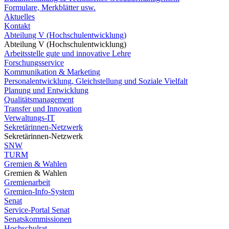
Formulare, Merkblätter usw.
Aktuelles
Kontakt
Abteilung V (Hochschulentwicklung)
Abteilung V (Hochschulentwicklung)
Arbeitsstelle gute und innovative Lehre
Forschungsservice
Kommunikation & Marketing
Personalentwicklung, Gleichstellung und Soziale Vielfalt
Planung und Entwicklung
Qualitätsmanagement
Transfer und Innovation
Verwaltungs-IT
Sekretärinnen-Netzwerk
Sekretärinnen-Netzwerk
SNW
TURM
Gremien & Wahlen
Gremien & Wahlen
Gremienarbeit
Gremien-Info-System
Senat
Service-Portal Senat
Senatskommissionen
Hochschulrat