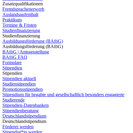
Zusatzqualifikationen
Fremdsprachenerwerb
Auslandsaufenthalt
Praktikum
Termine & Fristen
Studienfinanzierung
Studienfinanzierung
Ausbildungsförderung (BAföG)
Ausbildungsförderung (BAföG)
BAföG | Antragsstellung
BAföG FAQ
Formulare
Stipendien
Stipendien
Stipendien aktuell
Studienstipendien
Promotionsstipendien
Stipendium für begabte und gesellschaftlich besonders engagierte
Studierende
Stipendien-Datenbanken
Stipendienberatung
Deutschlandstipendium
Deutschlandstipendium
Förderer werden
Stipendiat*in werden