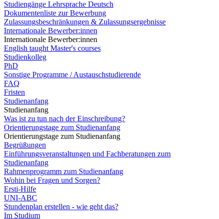
Studiengänge Lehrsprache Deutsch
Dokumentenliste zur Bewerbung
Zulassungsbeschränkungen & Zulassungsergebnisse
Internationale Bewerber:innen
Internationale Bewerber:innen
English taught Master's courses
Studienkolleg
PhD
Sonstige Programme / Austauschstudierende
FAQ
Fristen
Studienanfang
Studienanfang
Was ist zu tun nach der Einschreibung?
Orientierungstage zum Studienanfang
Orientierungstage zum Studienanfang
Begrüßungen
Einführungsveranstaltungen und Fachberatungen zum
Studienanfang
Rahmenprogramm zum Studienanfang
Wohin bei Fragen und Sorgen?
Ersti-Hilfe
UNI-ABC
Stundenplan erstellen - wie geht das?
Im Studium