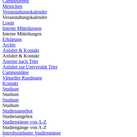
Campusleben
Menschen
Veranstaltungskalender
Veranstaltungskalender
Login
Interne Mitteilungen
Interne Mitteilungen
Erklärung
Archiv
Anfahrt & Kontakt
Anfahrt & Kontakt
Anreise nach Trier
Anfahrt zur Universität Trier
Campuspläne
Virtueller Rundgang
Kontakt
Studium
Studium
Studium
Studium
Studienangebot
Studienangebot
Studiengänge von A-Z
Studiengänge von A-Z
Interdisziplinäre Studiengänge