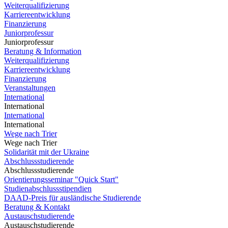
Weiterqualifizierung
Karriereentwicklung
Finanzierung
Juniorprofessur
Juniorprofessur
Beratung & Information
Weiterqualifizierung
Karriereentwicklung
Finanzierung
Veranstaltungen
International
International
International
International
Wege nach Trier
Wege nach Trier
Solidarität mit der Ukraine
Abschlussstudierende
Abschlussstudierende
Orientierungsseminar "Quick Start"
Studienabschlussstipendien
DAAD-Preis für ausländische Studierende
Beratung & Kontakt
Austauschstudierende
Austauschstudierende