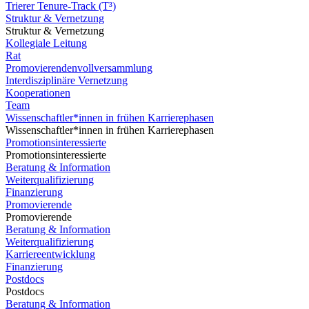
Trierer Tenure-Track (T³)
Struktur & Vernetzung
Struktur & Vernetzung
Kollegiale Leitung
Rat
Promovierendenvollversammlung
Interdisziplinäre Vernetzung
Kooperationen
Team
Wissenschaftler*innen in frühen Karrierephasen
Wissenschaftler*innen in frühen Karrierephasen
Promotionsinteressierte
Promotionsinteressierte
Beratung & Information
Weiterqualifizierung
Finanzierung
Promovierende
Promovierende
Beratung & Information
Weiterqualifizierung
Karriereentwicklung
Finanzierung
Postdocs
Postdocs
Beratung & Information