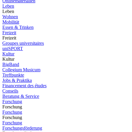
Onlinematerialien
Leben
Leben
Wohnen
Mobilität
Essen & Trinken
Freizeit
Freizeit
Groupes universitaires
uniSPORT
Kultur
Kultur
BigBand
Collegium Musicum
Treffpunkte
Jobs & Praktika
Financement des études
Conseils
Beratung & Service
Forschung
Forschung
Forschung
Forschung
Forschung
Forschungsförderung