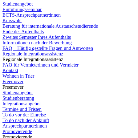
Studienangebot
Einführungsseminar
ECTS-Ansprechpartner:innen
Kurswahl
Beratung für internationale Austauschstudierende
Ende des Aufenthalts
Zweites Semester Ihres Aufenthalts
Informationen nach der Bewerbung
FAQ – Häufig gestellte Fragen und Antworten
Regionale Integrationsassistenz
Regionale Integrationsassistenz
FAQ für Vermieterinnen und Vermieter
Kontakt
Wohnen in Trier
Freemover
Freemover
Studienangebot
Studienberatung
Integrationsangebot
Termine und Fristen
To do vor der Einreise
To do nach der Ankunft
Ansprechpartner:innen
Promovierende
Promovierende