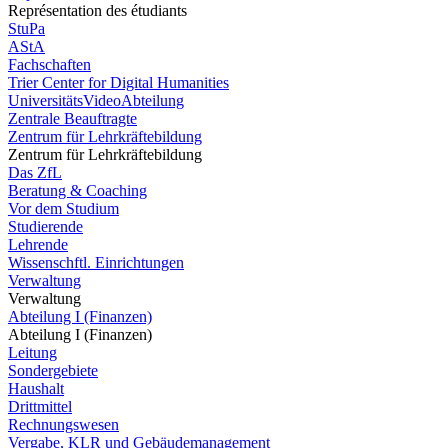
Représentation des étudiants
StuPa
AStA
Fachschaften
Trier Center for Digital Humanities
UniversitätsVideoAbteilung
Zentrale Beauftragte
Zentrum für Lehrkräftebildung
Zentrum für Lehrkräftebildung
Das ZfL
Beratung & Coaching
Vor dem Studium
Studierende
Lehrende
Wissenschftl. Einrichtungen
Verwaltung
Verwaltung
Abteilung I (Finanzen)
Abteilung I (Finanzen)
Leitung
Sondergebiete
Haushalt
Drittmittel
Rechnungswesen
Vergabe, KLR und Gebäudemanagement