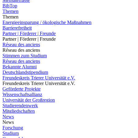
Mensaterrasse
BibTop
Themen
Themen
Energieeinsparung / ökologische Maßnahmen
Barrierefreiheit
Partner | Förderer | Freunde
Partner | Förderer | Freunde
Réseau des anciens
Réseau des anciens
Stimmen zum Studium
Réseau des anciens
Bekannte Alumni
Deutschlandstipendium
Freundeskreis Trierer Universität e.V.
Freundeskreis Trierer Universität e.V.
Geförderte Projekte
Wissenschaftsallianz
Universität der Großregion
Studierendenwerk
Mitgliedschaften
News
News
Forschung
Studium