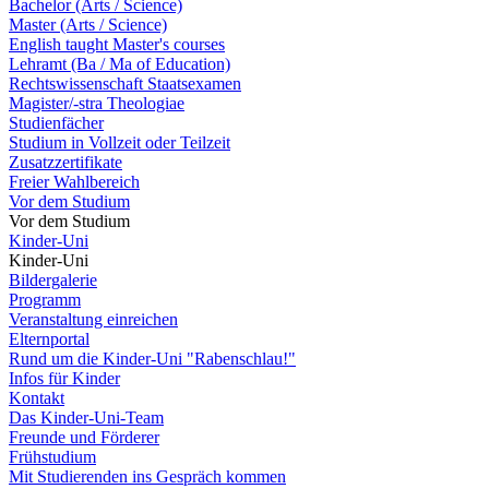
Bachelor (Arts / Science)
Master (Arts / Science)
English taught Master's courses
Lehramt (Ba / Ma of Education)
Rechtswissenschaft Staatsexamen
Magister/-stra Theologiae
Studienfächer
Studium in Vollzeit oder Teilzeit
Zusatzzertifikate
Freier Wahlbereich
Vor dem Studium
Vor dem Studium
Kinder-Uni
Kinder-Uni
Bildergalerie
Programm
Veranstaltung einreichen
Elternportal
Rund um die Kinder-Uni "Rabenschlau!"
Infos für Kinder
Kontakt
Das Kinder-Uni-Team
Freunde und Förderer
Frühstudium
Mit Studierenden ins Gespräch kommen