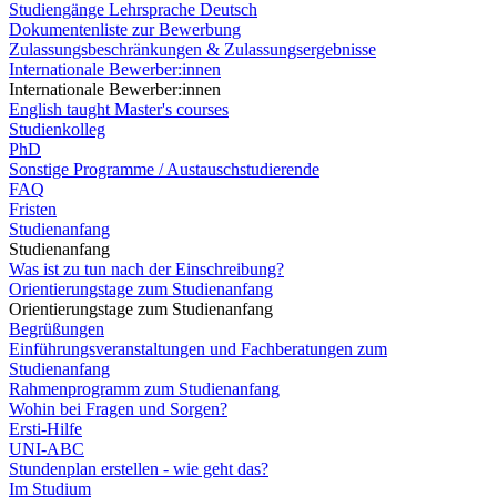
Studiengänge Lehrsprache Deutsch
Dokumentenliste zur Bewerbung
Zulassungsbeschränkungen & Zulassungsergebnisse
Internationale Bewerber:innen
Internationale Bewerber:innen
English taught Master's courses
Studienkolleg
PhD
Sonstige Programme / Austauschstudierende
FAQ
Fristen
Studienanfang
Studienanfang
Was ist zu tun nach der Einschreibung?
Orientierungstage zum Studienanfang
Orientierungstage zum Studienanfang
Begrüßungen
Einführungsveranstaltungen und Fachberatungen zum
Studienanfang
Rahmenprogramm zum Studienanfang
Wohin bei Fragen und Sorgen?
Ersti-Hilfe
UNI-ABC
Stundenplan erstellen - wie geht das?
Im Studium