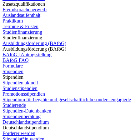
Zusatzqualifikationen
Fremdsprachenerwerb
Auslandsaufenthalt
Praktikum
Termine & Fristen
Studienfinanzierung
Studienfinanzierung
Ausbildungsförderung (BAföG)
Ausbildungsförderung (BAföG)
BAföG | Antragsstellung
BAföG FAQ
Formulare
Stipendien
Stipendien
Stipendien aktuell
Studienstipendien
Promotionsstipendien
Stipendium für begabte und gesellschaftlich besonders engagierte
Studierende
Stipendien-Datenbanken
Stipendienberatung
Deutschlandstipendium
Deutschlandstipendium
Förderer werden
Stipendiat*in werden