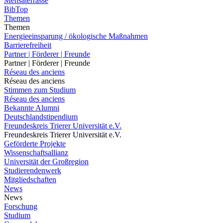
Mensaterrasse
BibTop
Themen
Themen
Energieeinsparung / ökologische Maßnahmen
Barrierefreiheit
Partner | Förderer | Freunde
Partner | Förderer | Freunde
Réseau des anciens
Réseau des anciens
Stimmen zum Studium
Réseau des anciens
Bekannte Alumni
Deutschlandstipendium
Freundeskreis Trierer Universität e.V.
Freundeskreis Trierer Universität e.V.
Geförderte Projekte
Wissenschaftsallianz
Universität der Großregion
Studierendenwerk
Mitgliedschaften
News
News
Forschung
Studium