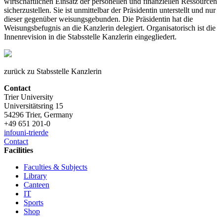
wirtschaftlichen Einsatz der personellen und finanziellen Ressourcen
sicherzustellen. Sie ist unmittelbar der Präsidentin unterstellt und nur
dieser gegenüber weisungsgebunden. Die Präsidentin hat die
Weisungsbefugnis an die Kanzlerin delegiert. Organisatorisch ist die
Innenrevision in die Stabsstelle Kanzlerin eingegliedert.
zurück zu Stabsstelle Kanzlerin
Contact
Trier University
Universitätsring 15
54296 Trier, Germany
+49 651 201-0
info
uni-trier
de
Contact
Facilities
Faculties & Subjects
Library
Canteen
IT
Sports
Shop