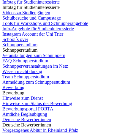
Infotag für Studieninteressierte
Infotag für Studieninteressierte
Videos zu Studiengängen
Schulbesuche und Campustage
Tools für Workshops und Schnupperangebote
Info-Angebote für Studieninteressierte
Instagram Account der Uni Trier
School´s over
Schnupperstudium
Schnupperstudium
Veranstaltungen zum Schnuppern
FAQ Schnupperstudium
Schnupperveranstaltungen im Netz
Wissen macht durstig
Team Schnupperstudium
Anmeldung zum Schnupperstudium
Bewerbung
Bewerbung
Hinweise zum Dienst
Hinweise zum Status der Bewerbung
Bewerbungsportal PORTA
Amtliche Beglaubigung
Deutsche Bewerber:innen
Deutsche Bewerber:innen
Vorgezogenes Abitur in Rheinland-Pfalz