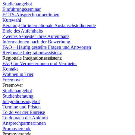
Studienangebot
Einführungsseminar
ECTS-Ansprechpartner:innen
Kurswahl
Beratung für internationale Austauschstudierende
Ende des Aufenthalts
Zweites Semester Ihres Aufenthalts
Informationen nach der Bewerbung
FAQ – Häufig gestellte Fragen und Antworten
Regionale Integrationsassistenz
Regionale Integrationsassistenz
FAQ für Vermieterinnen und Vermieter
Kontakt
Wohnen in Trier
Freemover
Freemover
Studienangebot
Studienberatung
Integrationsangebot
Termine und Fristen
To do vor der Einreise
To do nach der Ankunft
Ansprechpartner:innen
Promovierende
Promovierende