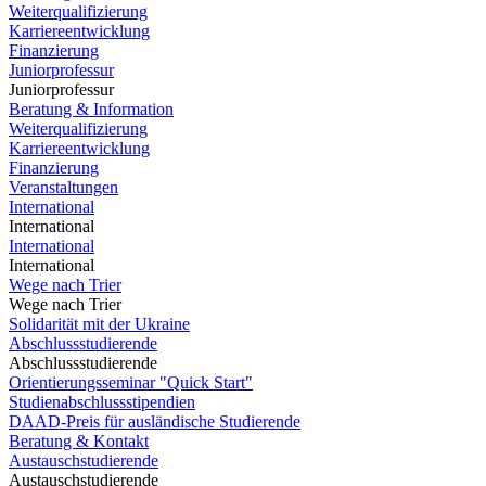
Weiterqualifizierung
Karriereentwicklung
Finanzierung
Juniorprofessur
Juniorprofessur
Beratung & Information
Weiterqualifizierung
Karriereentwicklung
Finanzierung
Veranstaltungen
International
International
International
International
Wege nach Trier
Wege nach Trier
Solidarität mit der Ukraine
Abschlussstudierende
Abschlussstudierende
Orientierungsseminar "Quick Start"
Studienabschlussstipendien
DAAD-Preis für ausländische Studierende
Beratung & Kontakt
Austauschstudierende
Austauschstudierende