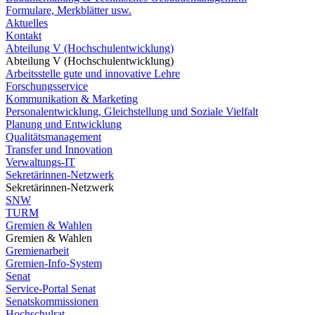
Formulare, Merkblätter usw.
Aktuelles
Kontakt
Abteilung V (Hochschulentwicklung)
Abteilung V (Hochschulentwicklung)
Arbeitsstelle gute und innovative Lehre
Forschungsservice
Kommunikation & Marketing
Personalentwicklung, Gleichstellung und Soziale Vielfalt
Planung und Entwicklung
Qualitätsmanagement
Transfer und Innovation
Verwaltungs-IT
Sekretärinnen-Netzwerk
Sekretärinnen-Netzwerk
SNW
TURM
Gremien & Wahlen
Gremien & Wahlen
Gremienarbeit
Gremien-Info-System
Senat
Service-Portal Senat
Senatskommissionen
Hochschulrat