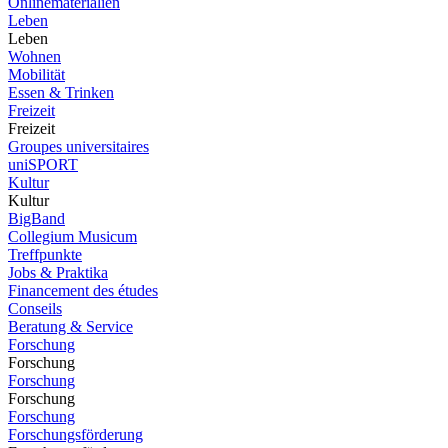
Onlinematerialien
Leben
Leben
Wohnen
Mobilität
Essen & Trinken
Freizeit
Freizeit
Groupes universitaires
uniSPORT
Kultur
Kultur
BigBand
Collegium Musicum
Treffpunkte
Jobs & Praktika
Financement des études
Conseils
Beratung & Service
Forschung
Forschung
Forschung
Forschung
Forschung
Forschungsförderung