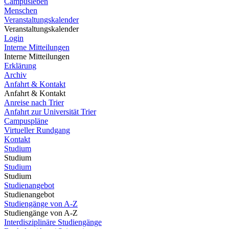
Campusleben
Menschen
Veranstaltungskalender
Veranstaltungskalender
Login
Interne Mitteilungen
Interne Mitteilungen
Erklärung
Archiv
Anfahrt & Kontakt
Anfahrt & Kontakt
Anreise nach Trier
Anfahrt zur Universität Trier
Campuspläne
Virtueller Rundgang
Kontakt
Studium
Studium
Studium
Studium
Studienangebot
Studienangebot
Studiengänge von A-Z
Studiengänge von A-Z
Interdisziplinäre Studiengänge