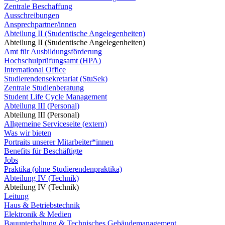
Zentrale Beschaffung
Ausschreibungen
Ansprechpartner/innen
Abteilung II (Studentische Angelegenheiten)
Abteilung II (Studentische Angelegenheiten)
Amt für Ausbildungsförderung
Hochschulprüfungsamt (HPA)
International Office
Studierendensekretariat (StuSek)
Zentrale Studienberatung
Student Life Cycle Management
Abteilung III (Personal)
Abteilung III (Personal)
Allgemeine Serviceseite (extern)
Was wir bieten
Portraits unserer Mitarbeiter*innen
Benefits für Beschäftigte
Jobs
Praktika (ohne Studierendenpraktika)
Abteilung IV (Technik)
Abteilung IV (Technik)
Leitung
Haus & Betriebstechnik
Elektronik & Medien
Bauunterhaltung & Technisches Gebäudemanagement