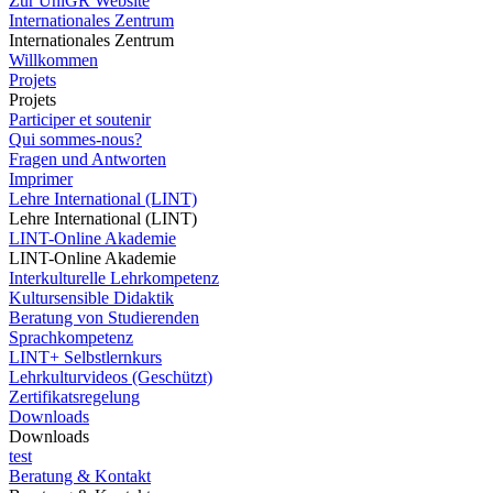
Zur UniGR Website
Internationales Zentrum
Internationales Zentrum
Willkommen
Projets
Projets
Participer et soutenir
Qui sommes-nous?
Fragen und Antworten
Imprimer
Lehre International (LINT)
Lehre International (LINT)
LINT-Online Akademie
LINT-Online Akademie
Interkulturelle Lehrkompetenz
Kultursensible Didaktik
Beratung von Studierenden
Sprachkompetenz
LINT+ Selbstlernkurs
Lehrkulturvideos (Geschützt)
Zertifikatsregelung
Downloads
Downloads
test
Beratung & Kontakt