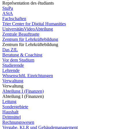
Représentation des étudiants
StuPa
AStA
Fachschaften
Trier Center for Digital Humanities
UniversitätsVideoAbteilung
Zentrale Beauftragte
Zentrum für Lehrkräftebildung
Zentrum für Lehrkräftebildung
Das ZfL
Beratung & Coaching
Vor dem Studium
Studierende
Lehrende
Wissenschftl. Einrichtungen
Verwaltung
Verwaltung
Abteilung I (Finanzen)
Abteilung I (Finanzen)
Leitung
Sondergebiete
Haushalt
Drittmittel
Rechnungswesen
Vergabe, KLR und Gebäudemanagement