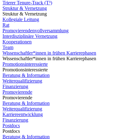
Trierer Tenure-Track (T³)
Struktur & Vernetzung
Struktur & Vernetzung
Kollegiale Leitung
Rat
Promovierendenvollversammlung
Interdisziplinäre Vernetzung
Kooperationen
Team
Wissenschaftler*innen in frühen Karrierephasen
Wissenschaftler*innen in frühen Karrierephasen
Promotionsinteressierte
Promotionsinteressierte
Beratung & Information
Weiterqualifizierung
Finanzierung
Promovierende
Promovierende
Beratung & Information
Weiterqualifizierung
Karriereentwicklung
Finanzierung
Postdocs
Postdocs
Beratung & Information