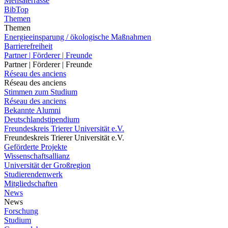
Mensaterrasse
BibTop
Themen
Themen
Energieeinsparung / ökologische Maßnahmen
Barrierefreiheit
Partner | Förderer | Freunde
Partner | Förderer | Freunde
Réseau des anciens
Réseau des anciens
Stimmen zum Studium
Réseau des anciens
Bekannte Alumni
Deutschlandstipendium
Freundeskreis Trierer Universität e.V.
Freundeskreis Trierer Universität e.V.
Geförderte Projekte
Wissenschaftsallianz
Universität der Großregion
Studierendenwerk
Mitgliedschaften
News
News
Forschung
Studium