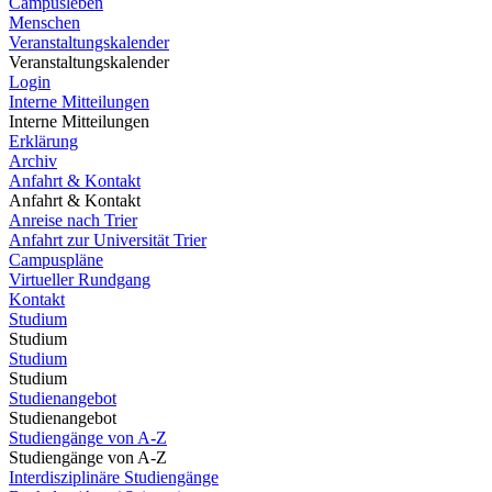
Campusleben
Menschen
Veranstaltungskalender
Veranstaltungskalender
Login
Interne Mitteilungen
Interne Mitteilungen
Erklärung
Archiv
Anfahrt & Kontakt
Anfahrt & Kontakt
Anreise nach Trier
Anfahrt zur Universität Trier
Campuspläne
Virtueller Rundgang
Kontakt
Studium
Studium
Studium
Studium
Studienangebot
Studienangebot
Studiengänge von A-Z
Studiengänge von A-Z
Interdisziplinäre Studiengänge