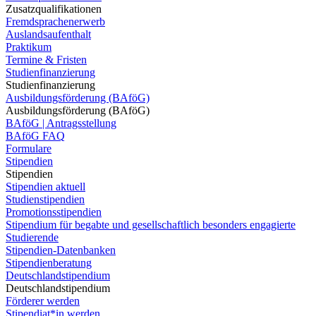
Zusatzqualifikationen
Fremdsprachenerwerb
Auslandsaufenthalt
Praktikum
Termine & Fristen
Studienfinanzierung
Studienfinanzierung
Ausbildungsförderung (BAföG)
Ausbildungsförderung (BAföG)
BAföG | Antragsstellung
BAföG FAQ
Formulare
Stipendien
Stipendien
Stipendien aktuell
Studienstipendien
Promotionsstipendien
Stipendium für begabte und gesellschaftlich besonders engagierte
Studierende
Stipendien-Datenbanken
Stipendienberatung
Deutschlandstipendium
Deutschlandstipendium
Förderer werden
Stipendiat*in werden