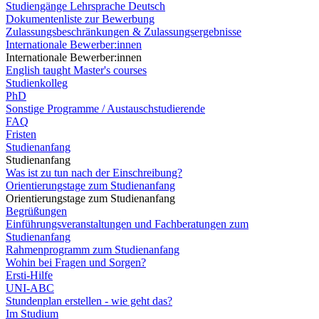
Studiengänge Lehrsprache Deutsch
Dokumentenliste zur Bewerbung
Zulassungsbeschränkungen & Zulassungsergebnisse
Internationale Bewerber:innen
Internationale Bewerber:innen
English taught Master's courses
Studienkolleg
PhD
Sonstige Programme / Austauschstudierende
FAQ
Fristen
Studienanfang
Studienanfang
Was ist zu tun nach der Einschreibung?
Orientierungstage zum Studienanfang
Orientierungstage zum Studienanfang
Begrüßungen
Einführungsveranstaltungen und Fachberatungen zum
Studienanfang
Rahmenprogramm zum Studienanfang
Wohin bei Fragen und Sorgen?
Ersti-Hilfe
UNI-ABC
Stundenplan erstellen - wie geht das?
Im Studium