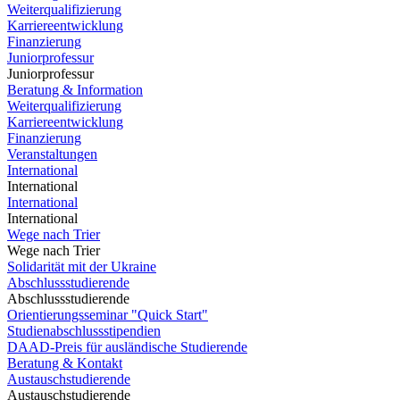
Weiterqualifizierung
Karriereentwicklung
Finanzierung
Juniorprofessur
Juniorprofessur
Beratung & Information
Weiterqualifizierung
Karriereentwicklung
Finanzierung
Veranstaltungen
International
International
International
International
Wege nach Trier
Wege nach Trier
Solidarität mit der Ukraine
Abschlussstudierende
Abschlussstudierende
Orientierungsseminar "Quick Start"
Studienabschlussstipendien
DAAD-Preis für ausländische Studierende
Beratung & Kontakt
Austauschstudierende
Austauschstudierende