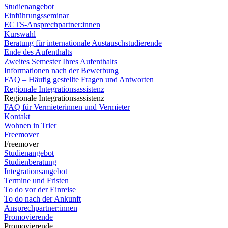
Studienangebot
Einführungsseminar
ECTS-Ansprechpartner:innen
Kurswahl
Beratung für internationale Austauschstudierende
Ende des Aufenthalts
Zweites Semester Ihres Aufenthalts
Informationen nach der Bewerbung
FAQ – Häufig gestellte Fragen und Antworten
Regionale Integrationsassistenz
Regionale Integrationsassistenz
FAQ für Vermieterinnen und Vermieter
Kontakt
Wohnen in Trier
Freemover
Freemover
Studienangebot
Studienberatung
Integrationsangebot
Termine und Fristen
To do vor der Einreise
To do nach der Ankunft
Ansprechpartner:innen
Promovierende
Promovierende