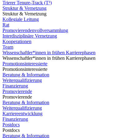
Trierer Tenure-Track (T³)
Struktur & Vernetzung
Struktur & Vernetzung
Kollegiale Leitung
Rat
Promovierendenvollversammlung
Interdisziplinäre Vernetzung
Kooperationen
Team
Wissenschaftler*innen in frühen Karrierephasen
Wissenschaftler*innen in frühen Karrierephasen
Promotionsinteressierte
Promotionsinteressierte
Beratung & Information
Weiterqualifizierung
Finanzierung
Promovierende
Promovierende
Beratung & Information
Weiterqualifizierung
Karriereentwicklung
Finanzierung
Postdocs
Postdocs
Beratung & Information