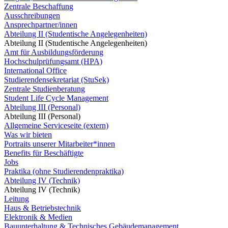
Zentrale Beschaffung
Ausschreibungen
Ansprechpartner/innen
Abteilung II (Studentische Angelegenheiten)
Abteilung II (Studentische Angelegenheiten)
Amt für Ausbildungsförderung
Hochschulprüfungsamt (HPA)
International Office
Studierendensekretariat (StuSek)
Zentrale Studienberatung
Student Life Cycle Management
Abteilung III (Personal)
Abteilung III (Personal)
Allgemeine Serviceseite (extern)
Was wir bieten
Portraits unserer Mitarbeiter*innen
Benefits für Beschäftigte
Jobs
Praktika (ohne Studierendenpraktika)
Abteilung IV (Technik)
Abteilung IV (Technik)
Leitung
Haus & Betriebstechnik
Elektronik & Medien
Bauunterhaltung & Technisches Gebäudemanagement