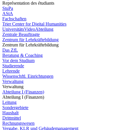
Représentation des étudiants
StuPa
AStA
Fachschaften
Trier Center for Digital Humanities
UniversitätsVideoAbteilung
Zentrale Beauftragte
Zentrum für Lehrkräftebildung
Zentrum für Lehrkräftebildung
Das ZfL
Beratung & Coaching
Vor dem Studium
Studierende
Lehrende
Wissenschftl. Einrichtungen
Verwaltung
Verwaltung
Abteilung I (Finanzen)
Abteilung I (Finanzen)
Leitung
Sondergebiete
Haushalt
Drittmittel
Rechnungswesen
Vergabe, KLR und Gebäudemanagement