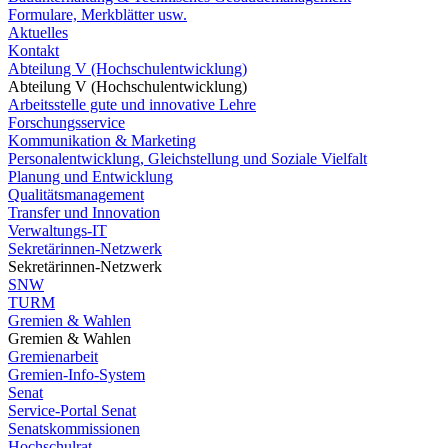
Formulare, Merkblätter usw.
Aktuelles
Kontakt
Abteilung V (Hochschulentwicklung)
Abteilung V (Hochschulentwicklung)
Arbeitsstelle gute und innovative Lehre
Forschungsservice
Kommunikation & Marketing
Personalentwicklung, Gleichstellung und Soziale Vielfalt
Planung und Entwicklung
Qualitätsmanagement
Transfer und Innovation
Verwaltungs-IT
Sekretärinnen-Netzwerk
Sekretärinnen-Netzwerk
SNW
TURM
Gremien & Wahlen
Gremien & Wahlen
Gremienarbeit
Gremien-Info-System
Senat
Service-Portal Senat
Senatskommissionen
Hochschulrat