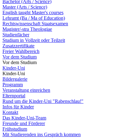
Bachelor (Arts / Science)
Master (Arts / Science)
English taught Master's courses
Lehramt (Ba / Ma of Education)
Rechtswissenschaft Staatsexamen
Magister/-stra Theologiae
Studienfächer
Studium in Vollzeit oder Teilzeit
Zusatzzertifikate
Freier Wahlbereich
Vor dem Studium
Vor dem Studium
Kinder-Uni
Kinder-Uni
Bildergalerie
Programm
Veranstaltung einreichen
Elternportal
Rund um die Kinder-Uni "Rabenschlau!"
Infos für Kinder
Kontakt
Das Kinder-Uni-Team
Freunde und Förderer
Frühstudium
Mit Studierenden ins Gespräch kommen