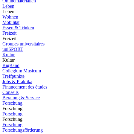
Onlinematerialien
Leben
Leben
Wohnen
Mobilität
Essen & Trinken
Freizeit
Freizeit
Groupes universitaires
uniSPORT
Kultur
Kultur
BigBand
Collegium Musicum
Treffpunkte
Jobs & Praktika
Financement des études
Conseils
Beratung & Service
Forschung
Forschung
Forschung
Forschung
Forschung
Forschungsförderung