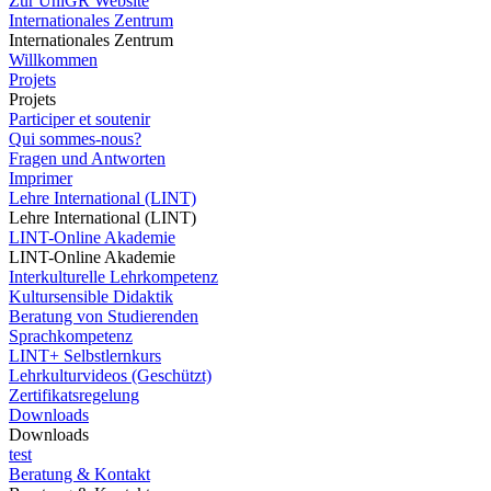
Zur UniGR Website
Internationales Zentrum
Internationales Zentrum
Willkommen
Projets
Projets
Participer et soutenir
Qui sommes-nous?
Fragen und Antworten
Imprimer
Lehre International (LINT)
Lehre International (LINT)
LINT-Online Akademie
LINT-Online Akademie
Interkulturelle Lehrkompetenz
Kultursensible Didaktik
Beratung von Studierenden
Sprachkompetenz
LINT+ Selbstlernkurs
Lehrkulturvideos (Geschützt)
Zertifikatsregelung
Downloads
Downloads
test
Beratung & Kontakt