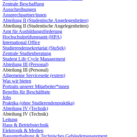
Zentrale Beschaffung
Ausschreibungen
Ansprechpartner/innen
Abteilung II (Studentische Angelegenheiten)
Abteilung II (Studentische Angelegenheiten)
Amt für Ausbildungsförderung
Hochschulprüfungsamt (HPA)
International Office
Studierendensekretariat (StuSek)
Zentrale Studienberatung
Student Life Cycle Management
Abteilung III (Personal)
Abteilung III (Personal)
Allgemeine Serviceseite (extern)
Was wir bieten
Portraits unserer Mitarbeiter*innen
Benefits für Beschäftigte
Jobs
Praktika (ohne Studierendenpraktika)
Abteilung IV (Technik)
Abteilung IV (Technik)
Leitung
Haus & Betriebstechnik
Elektronik & Medien
Bauunterhaltung & Technisches Gebäudemanagement