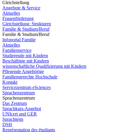
Gleichstellung
Angebote & Service
Aktuelles
Frauenförderung
Gleichstellung: Strukturen
Familie & Studium/Beruf
Familie & Studium/Beruf
Infoportal Familie
Aktuelles
Familienservice
Studierende mit Kindern
Beschäftigte mit Kindern
wissenschaftliche Qualifizierung mit Kindern
Pflegende Angehörige
Familiengerechte Hochschule
Kontakt
Servicezentrum eSciences
Sprachenzentrum
Sprachenzentrum
Das Zentrum
Sprachkurs-Angebot
UNIcert und GER
Sprachtests
DSH
Représentation des étudiants