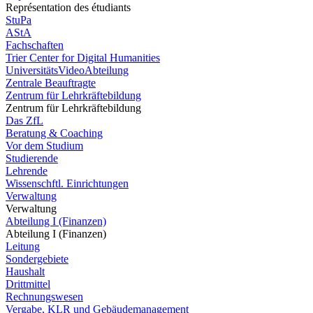
Représentation des étudiants
StuPa
AStA
Fachschaften
Trier Center for Digital Humanities
UniversitätsVideoAbteilung
Zentrale Beauftragte
Zentrum für Lehrkräftebildung
Zentrum für Lehrkräftebildung
Das ZfL
Beratung & Coaching
Vor dem Studium
Studierende
Lehrende
Wissenschftl. Einrichtungen
Verwaltung
Verwaltung
Abteilung I (Finanzen)
Abteilung I (Finanzen)
Leitung
Sondergebiete
Haushalt
Drittmittel
Rechnungswesen
Vergabe, KLR und Gebäudemanagement