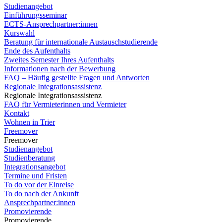
Studienangebot
Einführungsseminar
ECTS-Ansprechpartner:innen
Kurswahl
Beratung für internationale Austauschstudierende
Ende des Aufenthalts
Zweites Semester Ihres Aufenthalts
Informationen nach der Bewerbung
FAQ – Häufig gestellte Fragen und Antworten
Regionale Integrationsassistenz
Regionale Integrationsassistenz
FAQ für Vermieterinnen und Vermieter
Kontakt
Wohnen in Trier
Freemover
Freemover
Studienangebot
Studienberatung
Integrationsangebot
Termine und Fristen
To do vor der Einreise
To do nach der Ankunft
Ansprechpartner:innen
Promovierende
Promovierende