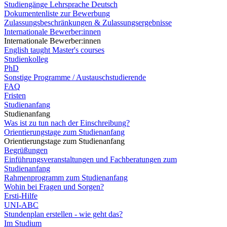
Studiengänge Lehrsprache Deutsch
Dokumentenliste zur Bewerbung
Zulassungsbeschränkungen & Zulassungsergebnisse
Internationale Bewerber:innen
Internationale Bewerber:innen
English taught Master's courses
Studienkolleg
PhD
Sonstige Programme / Austauschstudierende
FAQ
Fristen
Studienanfang
Studienanfang
Was ist zu tun nach der Einschreibung?
Orientierungstage zum Studienanfang
Orientierungstage zum Studienanfang
Begrüßungen
Einführungsveranstaltungen und Fachberatungen zum
Studienanfang
Rahmenprogramm zum Studienanfang
Wohin bei Fragen und Sorgen?
Ersti-Hilfe
UNI-ABC
Stundenplan erstellen - wie geht das?
Im Studium