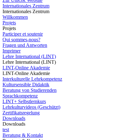
Zur UniGR Website
Internationales Zentrum
Internationales Zentrum
Willkommen
Projets
Projets
Participer et soutenir
Qui sommes-nous?
Fragen und Antworten
Imprimer
Lehre International (LINT)
Lehre International (LINT)
LINT-Online Akademie
LINT-Online Akademie
Interkulturelle Lehrkompetenz
Kultursensible Didaktik
Beratung von Studierenden
Sprachkompetenz
LINT+ Selbstlernkurs
Lehrkulturvideos (Geschützt)
Zertifikatsregelung
Downloads
Downloads
test
Beratung & Kontakt