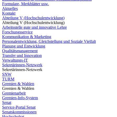
Formulare, Merkblätter usw.
Aktuelles
Kontakt
Abteilung V (Hochschulentwicklung)
Abteilung V (Hochschulentwicklung)
Arbeitsstelle gute und innovative Lehre
Forschungsservice
Kommunikation & Marketing
Personalentwicklung, Gleichstellung und Soziale Vielfalt
Planung und Entwicklung
Qualitätsmanagement
Transfer und Innovation
Verwaltungs-IT
Sekretärinnen-Netzwerk
Sekretärinnen-Netzwerk
SNW
TURM
Gremien & Wahlen
Gremien & Wahlen
Gremienarbeit
Gremien-Info-System
Senat
Service-Portal Senat
Senatskommissionen
Hochschulrat