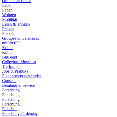
Onlinematerialien
Leben
Leben
Wohnen
Mobilität
Essen & Trinken
Freizeit
Freizeit
Groupes universitaires
uniSPORT
Kultur
Kultur
BigBand
Collegium Musicum
Treffpunkte
Jobs & Praktika
Financement des études
Conseils
Beratung & Service
Forschung
Forschung
Forschung
Forschung
Forschung
Forschungsförderung