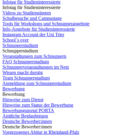
Infotag für Studieninteressierte
Infotag für Studieninteressierte
Videos zu Studiengängen
Schulbesuche und Campustage
Tools für Workshops und Schnupperangebote
Info-Angebote für Studieninteressierte
Instagram Account der Uni Trier
School´s over
Schnupperstudium
Schnupperstudium
Veranstaltungen zum Schnuppern
FAQ Schnupperstudium
Schnupperveranstaltungen im Netz
Wissen macht durstig
Team Schnupperstudium
Anmeldung zum Schnupperstudium
Bewerbung
Bewerbung
Hinweise zum Dienst
Hinweise zum Status der Bewerbung
Bewerbungsportal PORTA
Amtliche Beglaubigung
Deutsche Bewerber:innen
Deutsche Bewerber:innen
Vorgezogenes Abitur in Rheinland-Pfalz