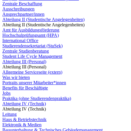
Zentrale Beschaffung
Ausschreibungen
Ansprechpartner/innen
Abteilung II (Studentische Angelegenheiten)
Abteilung II (Studentische Angelegenheiten)
Amt für Ausbildungsförderung
Hochschulprüfungsamt (HPA)
International Office
Studierendensekretariat (StuSek)
Zentrale Studienberatung
Student Life Cycle Management
Abteilung III (Personal)
Abteilung III (Personal)
Allgemeine Serviceseite (extern)
Was wir bieten
Portraits unserer Mitarbeiter*innen
Benefits für Beschäftigte
Jobs
Praktika (ohne Studierendenpraktika)
Abteilung IV (Technik)
Abteilung IV (Technik)
Leitung
Haus & Betriebstechnik
Elektronik & Medien
Bauunterhaltung & Technisches Gebäudemanagement