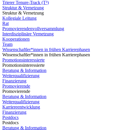
Trierer Tenure-Track (T³)
Struktur & Vernetzung
Struktur & Vernetzung
Kollegiale Leitung
Rat
Promovierendenvollversammlung
Interdisziplinäre Vernetzung
Kooperationen
Team
Wissenschaftler*innen in frühen Karrierephasen
Wissenschaftler*innen in frühen Karrierephasen
Promotionsinteressierte
Promotionsinteressierte
Beratung & Information
Weiterqualifizierung
Finanzierung
Promovierende
Promovierende
Beratung & Information
Weiterqualifizierung
Karriereentwicklung
Finanzierung
Postdocs
Postdocs
Beratung & Information