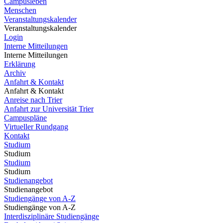
Campusleben
Menschen
Veranstaltungskalender
Veranstaltungskalender
Login
Interne Mitteilungen
Interne Mitteilungen
Erklärung
Archiv
Anfahrt & Kontakt
Anfahrt & Kontakt
Anreise nach Trier
Anfahrt zur Universität Trier
Campuspläne
Virtueller Rundgang
Kontakt
Studium
Studium
Studium
Studium
Studienangebot
Studienangebot
Studiengänge von A-Z
Studiengänge von A-Z
Interdisziplinäre Studiengänge