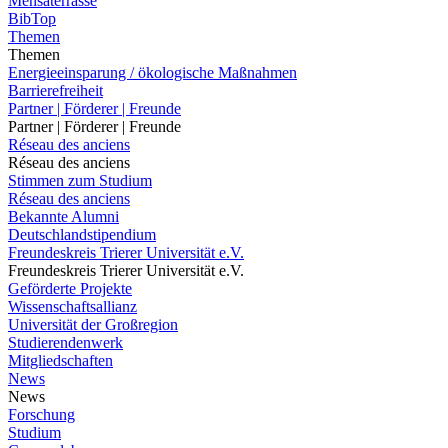
Mensaterrasse
BibTop
Themen
Themen
Energieeinsparung / ökologische Maßnahmen
Barrierefreiheit
Partner | Förderer | Freunde
Partner | Förderer | Freunde
Réseau des anciens
Réseau des anciens
Stimmen zum Studium
Réseau des anciens
Bekannte Alumni
Deutschlandstipendium
Freundeskreis Trierer Universität e.V.
Freundeskreis Trierer Universität e.V.
Geförderte Projekte
Wissenschaftsallianz
Universität der Großregion
Studierendenwerk
Mitgliedschaften
News
News
Forschung
Studium