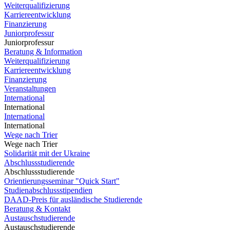
Weiterqualifizierung
Karriereentwicklung
Finanzierung
Juniorprofessur
Juniorprofessur
Beratung & Information
Weiterqualifizierung
Karriereentwicklung
Finanzierung
Veranstaltungen
International
International
International
International
Wege nach Trier
Wege nach Trier
Solidarität mit der Ukraine
Abschlussstudierende
Abschlussstudierende
Orientierungsseminar "Quick Start"
Studienabschlussstipendien
DAAD-Preis für ausländische Studierende
Beratung & Kontakt
Austauschstudierende
Austauschstudierende