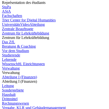
Représentation des étudiants
StuPa
AStA
Fachschaften
Trier Center for Digital Humanities
UniversitätsVideoAbteilung
Zentrale Beauftragte
Zentrum für Lehrkräftebildung
Zentrum für Lehrkräftebildung
Das ZfL
Beratung & Coaching
Vor dem Studium
Studierende
Lehrende
Wissenschftl. Einrichtungen
Verwaltung
Verwaltung
Abteilung I (Finanzen)
Abteilung I (Finanzen)
Leitung
Sondergebiete
Haushalt
Drittmittel
Rechnungswesen
Vergabe, KLR und Gebäudemanagement