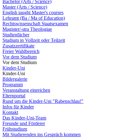
Bachelor (Arts / Science)
Master (Arts / Science)
English taught Master's courses
Lehramt (Ba / Ma of Education)
Rechtswissenschaft Staatsexamen
Magister/-stra Theologiae
Studienfächer
Studium in Vollzeit oder Teilzeit
Zusatzzertifikate
Freier Wahlbereich
Vor dem Studium
Vor dem Studium
Kinder-Uni
Kinder-Uni
Bildergalerie
Programm
Veranstaltung einreichen
Elternportal
Rund um die Kinder-Uni "Rabenschlau!"
Infos für Kinder
Kontakt
Das Kinder-Uni-Team
Freunde und Förderer
Frühstudium
Mit Studierenden ins Gespräch kommen