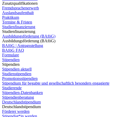
Zusatzqualifikationen
Fremdsprachenerwerb
Auslandsaufenthalt
Praktikum
Termine & Fristen
Studienfinanzierung
Studienfinanzierung
Ausbildungsförderung (BAföG)
Ausbildungsförderung (BAföG)
BAföG | Antragsstellung
BAföG FAQ
Formulare
Stipendien
Stipendien
Stipendien aktuell
Studienstipendien
Promotionsstipendien
Stipendium für begabte und gesellschaftlich besonders engagierte
Studierende
Stipendien-Datenbanken
Stipendienberatung
Deutschlandstipendium
Deutschlandstipendium
Förderer werden
Stipendiat*in werden