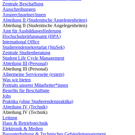
Zentrale Beschaffung
Ausschreibungen
Ansprechpartner/innen
Abteilung II (Studentische Angelegenheiten)
Abteilung II (Studentische Angelegenheiten)
Amt für Ausbildungsförderung
Hochschulprüfungsamt (HPA)
International Office
Studierendensekretariat (StuSek)
Zentrale Studienberatung
Student Life Cycle Management
Abteilung III (Personal)
Abteilung III (Personal)
Allgemeine Serviceseite (extern)
Was wir bieten
Portraits unserer Mitarbeiter*innen
Benefits für Beschäftigte
Jobs
Praktika (ohne Studierendenpraktika)
Abteilung IV (Technik)
Abteilung IV (Technik)
Leitung
Haus & Betriebstechnik
Elektronik & Medien
Bauunterhaltung & Technisches Gebäudemanagement