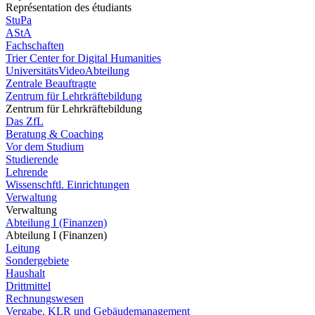
Représentation des étudiants
StuPa
AStA
Fachschaften
Trier Center for Digital Humanities
UniversitätsVideoAbteilung
Zentrale Beauftragte
Zentrum für Lehrkräftebildung
Zentrum für Lehrkräftebildung
Das ZfL
Beratung & Coaching
Vor dem Studium
Studierende
Lehrende
Wissenschftl. Einrichtungen
Verwaltung
Verwaltung
Abteilung I (Finanzen)
Abteilung I (Finanzen)
Leitung
Sondergebiete
Haushalt
Drittmittel
Rechnungswesen
Vergabe, KLR und Gebäudemanagement